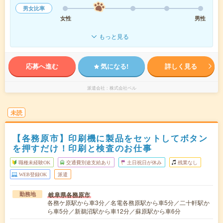
男女比率
女性
男性
もっと見る
応募へ進む
気になる!
詳しく見る
派遣会社
株式会社ベル
未読
【各務原市】印刷機に製品をセットしてボタン
を押すだけ！印刷と検査のお仕事
職種未経験OK
交通費別途支給あり
土日祝日が休み
残業なし
WEB登録OK
派遣
岐阜県各務原市
勤務地
各務ケ原駅から車3分／名電各務原駅から車5分／二十軒駅か
ら車5分／新鵜沼駅から車12分／蘇原駅から車6分