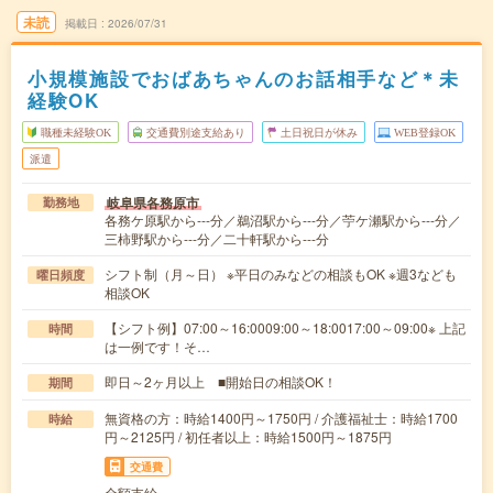
未読
掲載日
2026/07/31
小規模施設でおばあちゃんのお話相手など＊未
経験OK
職種未経験OK
交通費別途支給あり
土日祝日が休み
WEB登録OK
派遣
岐阜県各務原市
勤務地
各務ケ原駅から---分／鵜沼駅から---分／苧ケ瀬駅から---分／
三柿野駅から---分／二十軒駅から---分
シフト制（月～日） ※平日のみなどの相談もOK ※週3なども
曜日頻度
相談OK
【シフト例】07:00～16:0009:00～18:0017:00～09:00※ 上記
時間
は一例です！そ…
即日～2ヶ月以上 ■開始日の相談OK！
期間
無資格の方：時給1400円～1750円 / 介護福祉士：時給1700
時給
円～2125円 / 初任者以上：時給1500円～1875円
交通費
全額支給