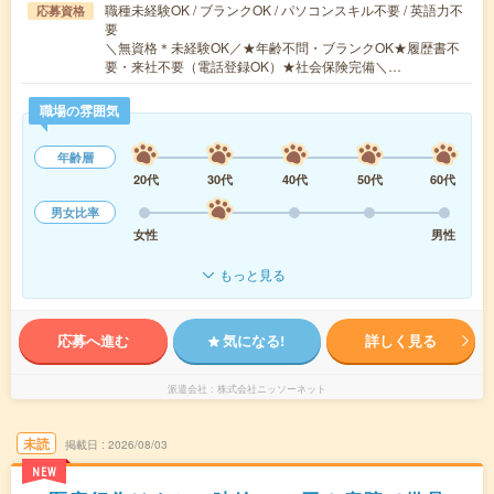
職種未経験OK / ブランクOK / パソコンスキル不要 / 英語力不
応募資格
要
＼無資格＊未経験OK／★年齢不問・ブランクOK★履歴書不
要・来社不要（電話登録OK）★社会保険完備＼…
職場の雰囲気
年齢層
20代
30代
40代
50代
60代
男女比率
女性
男性
もっと見る
応募へ進む
気になる!
詳しく見る
派遣会社
株式会社ニッソーネット
未読
掲載日
2026/08/03
NEW