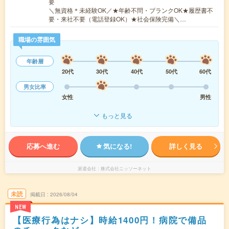
要
＼無資格＊未経験OK／★年齢不問・ブランクOK★履歴書不
要・来社不要（電話登録OK）★社会保険完備＼…
職場の雰囲気
年齢層
20代
30代
40代
50代
60代
男女比率
女性
男性
もっと見る
応募へ進む
気になる!
詳しく見る
派遣会社
株式会社ニッソーネット
未読
掲載日
2026/08/04
NEW
【医療行為はナシ】時給1400円！病院で備品