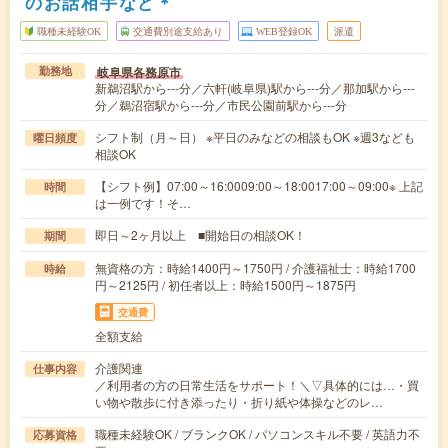
のお話相手など＊
職種未経験OK
交通費別途支給あり
WEB登録OK
派遣
岐阜県各務原市
勤務地
新鵜沼駅から---分／六軒(岐阜県)駅から---分／那加駅から---
分／鵜沼宿駅から---分／市民公園前駅から---分
シフト制（月～日） ※平日のみなどの相談もOK ※週3なども
曜日頻度
相談OK
【シフト例】07:00～16:0009:00～18:0017:00～09:00※ 上記
時間
は一例です！そ…
即日～2ヶ月以上 ■開始日の相談OK！
期間
無資格の方：時給1400円～1750円 / 介護福祉士：時給1700
時給
円～2125円 / 初任者以上：時給1500円～1875円
交通費
全額支給
介護関連
仕事内容
／利用者の方の日常生活をサポート！＼▽具体的には…・買
い物や散歩に付き添ったり・折り紙や体操などのレ…
職種未経験OK / ブランクOK / パソコンスキル不要 / 英語力不
応募資格