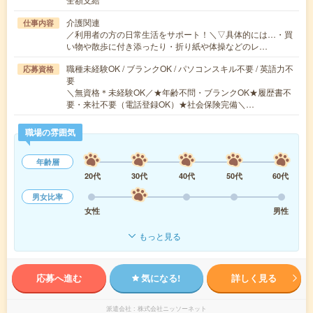
介護関連
仕事内容
／利用者の方の日常生活をサポート！＼▽具体的には…・買
い物や散歩に付き添ったり・折り紙や体操などのレ…
職種未経験OK / ブランクOK / パソコンスキル不要 / 英語力不
応募資格
要
＼無資格＊未経験OK／★年齢不問・ブランクOK★履歴書不
要・来社不要（電話登録OK）★社会保険完備＼…
職場の雰囲気
年齢層
20代
30代
40代
50代
60代
男女比率
女性
男性
もっと見る
応募へ進む
気になる!
詳しく見る
派遣会社
株式会社ニッソーネット