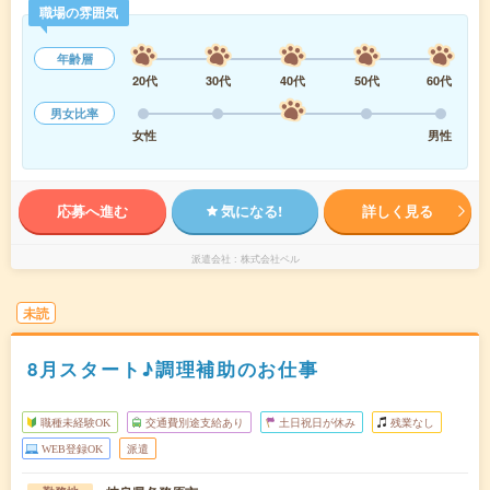
職場の雰囲気
年齢層
20代
30代
40代
50代
60代
男女比率
女性
男性
応募へ進む
気になる!
詳しく見る
派遣会社
株式会社ベル
未読
8月スタート♪調理補助のお仕事
職種未経験OK
交通費別途支給あり
土日祝日が休み
残業なし
WEB登録OK
派遣