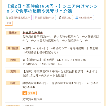
【週2日＊高時給1650円～】シニア向けマンシ
ョンで食事の配膳や見守り＊介護
交通費別途支給あり
土日祝日が休み
残業なし
WEB登録OK
派遣
岐阜県各務原市
勤務地
各務原市役所前駅から---分／各務ケ原駅から---分／新鵜沼駅
から---分／名電各務原駅から---分／鵜沼駅から---分
★週2日～（月～日） ※希望のシフトを毎月提出（日数と曜
曜日頻度
日の組み合わせや固定も可）
★【日勤のみ】1日5時間～OK！≪シフト例≫9:00～
時間
14:0010:00～15:0012:00～1…
【急募】即日勤務OK！中旬～など開始日相談可 ★まずは
期間
お試し2カ月～のスタートも歓迎！
経験者時給1650円～ 介護福祉士時給1700円～ ※日払い/
時給
週払いOK
交通費
交通費全額支給