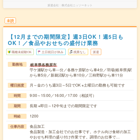
派遣会社
株式会社ニッソーネット
未読
【12月までの期間限定】週3日OK！週5日も
OK！／食品やおせちの盛付け業務
職種未経験OK
土日祝日が休み
残業なし
派遣
岐阜県各務原市
勤務地
苧ケ瀬駅から車---分／各務ケ原駅から車4分／羽場(岐阜県)駅
から車5分／新鵜沼駅から車10分／三柿野駅から車11分
月～金のうち週3日～5日でOK ※土曜日の勤務も可能です
曜日頻度
9:00～15:00／16:00／17:00（相談可）
時間
長期 ※即日～12中旬までの期間限定です
期間
1200
時給
食品加工
仕事内容
食品製造・加工会社でのお仕事です。ホテル向け食材の加工
やおせち料理の盛り付け作業です。調理のお仕事で…