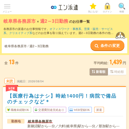
メニュー
気になる!
ログイン
検索
岐阜県各務原市
×
週2～3日勤務
のお仕事一覧
各務原市の派遣のお仕事情報です。
オフィスワーク・事務系
、
営業・販売・サービス
系
、
クリエイティブ系
などのお仕事を取り揃えています。週2～3日勤務の条件の他
に、
交通費別途支給あり
、
職種未経験OK
、
友だちと一緒の応募OK
などのこだわり条
件も取り揃えています。
条件の変更
岐阜県各務原市 / 週2～3日勤務
13
1,439
全
件
平均時給:
円
時給順
新着順
未読
掲載日
2026/08/04
NEW
【医療行為はナシ】時給1400円！病院で備品
のチェックなど＊
職種未経験OK
交通費別途支給あり
WEB登録OK
派遣
岐阜県各務原市
勤務地
新鵜沼駅から---分／六軒(岐阜県)駅から---分／那加駅から---