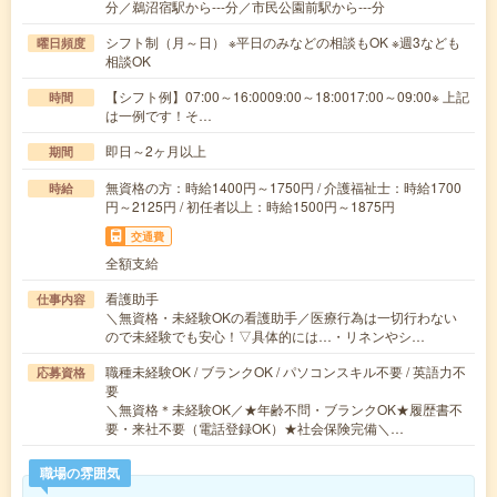
分／鵜沼宿駅から---分／市民公園前駅から---分
シフト制（月～日） ※平日のみなどの相談もOK ※週3なども
曜日頻度
相談OK
【シフト例】07:00～16:0009:00～18:0017:00～09:00※ 上記
時間
は一例です！そ…
即日～2ヶ月以上
期間
無資格の方：時給1400円～1750円 / 介護福祉士：時給1700
時給
円～2125円 / 初任者以上：時給1500円～1875円
交通費
全額支給
看護助手
仕事内容
＼無資格・未経験OKの看護助手／医療行為は一切行わない
ので未経験でも安心！▽具体的には…・リネンやシ…
職種未経験OK / ブランクOK / パソコンスキル不要 / 英語力不
応募資格
要
＼無資格＊未経験OK／★年齢不問・ブランクOK★履歴書不
要・来社不要（電話登録OK）★社会保険完備＼…
職場の雰囲気