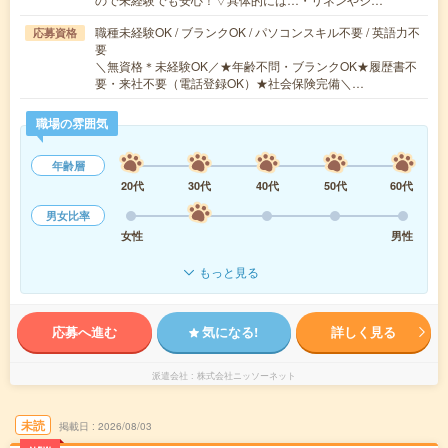
職種未経験OK / ブランクOK / パソコンスキル不要 / 英語力不
応募資格
要
＼無資格＊未経験OK／★年齢不問・ブランクOK★履歴書不
要・来社不要（電話登録OK）★社会保険完備＼…
職場の雰囲気
年齢層
20代
30代
40代
50代
60代
男女比率
女性
男性
もっと見る
応募へ進む
気になる!
詳しく見る
派遣会社
株式会社ニッソーネット
未読
掲載日
2026/08/03