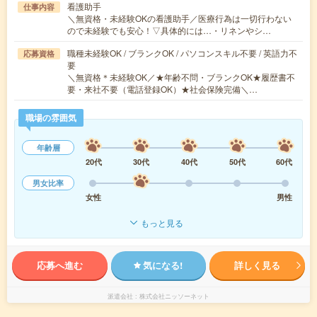
看護助手
仕事内容
＼無資格・未経験OKの看護助手／医療行為は一切行わない
ので未経験でも安心！▽具体的には…・リネンやシ…
職種未経験OK / ブランクOK / パソコンスキル不要 / 英語力不
応募資格
要
＼無資格＊未経験OK／★年齢不問・ブランクOK★履歴書不
要・来社不要（電話登録OK）★社会保険完備＼…
職場の雰囲気
年齢層
20代
30代
40代
50代
60代
男女比率
女性
男性
もっと見る
応募へ進む
気になる!
詳しく見る
派遣会社
株式会社ニッソーネット