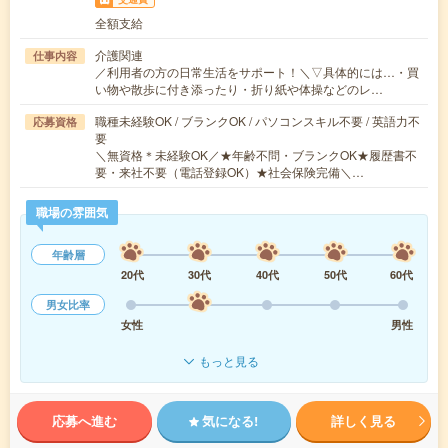
全額支給
介護関連
仕事内容
／利用者の方の日常生活をサポート！＼▽具体的には…・買
い物や散歩に付き添ったり・折り紙や体操などのレ…
職種未経験OK / ブランクOK / パソコンスキル不要 / 英語力不
応募資格
要
＼無資格＊未経験OK／★年齢不問・ブランクOK★履歴書不
要・来社不要（電話登録OK）★社会保険完備＼…
職場の雰囲気
年齢層
20代
30代
40代
50代
60代
男女比率
女性
男性
もっと見る
応募へ進む
気になる!
詳しく見る