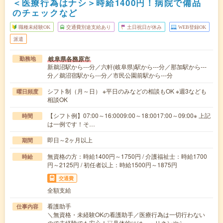
＜医療行為はナシ＞時給1400円！病院で備品
のチェックなど
職種未経験OK
交通費別途支給あり
土日祝日が休み
WEB登録OK
派遣
岐阜県各務原市
勤務地
新鵜沼駅から---分／六軒(岐阜県)駅から---分／那加駅から---
分／鵜沼宿駅から---分／市民公園前駅から---分
シフト制（月～日） ※平日のみなどの相談もOK ※週3なども
曜日頻度
相談OK
【シフト例】07:00～16:0009:00～18:0017:00～09:00※ 上記
時間
は一例です！そ…
即日～2ヶ月以上
期間
無資格の方：時給1400円～1750円 / 介護福祉士：時給1700
時給
円～2125円 / 初任者以上：時給1500円～1875円
交通費
全額支給
看護助手
仕事内容
＼無資格・未経験OKの看護助手／医療行為は一切行わない
ので未経験でも安心！▽具体的には…・リネンやシ…