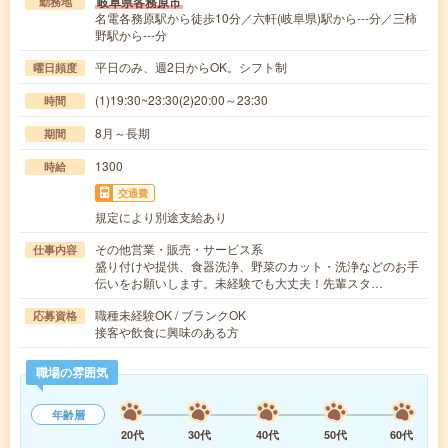
岐阜県各務原市
勤務地
名電各務原駅から徒歩10分／六軒(岐阜県)駅から---分／三柿
野駅から---分
平日のみ、週2日からOK。シフト制
曜日頻度
(1)19:30~23:30(2)20:00～23:30
時間
8月～長期
期間
1300
時給
交通費
規定により別途支給あり
その他営業・販売・サービス系
仕事内容
盛り付けや提供、食器洗浄、野菜のカット・洗浄などのお手
伝いをお願いします。未経験でも大丈夫！先輩スタ…
職種未経験OK / ブランクOK
応募資格
接客や飲食に興味のある方
職場の雰囲気
年齢層
20代
30代
40代
50代
60代