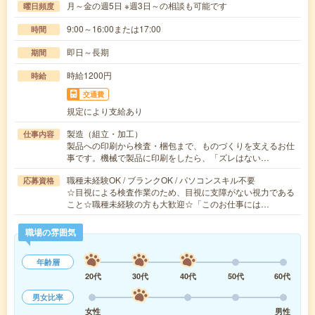
月～金の週5日 ※週3日～の相談も可能です
曜日頻度
9:00～16:00または17:00
時間
即日～長期
期間
時給1200円
時給
交通費
規定により支給あり
製造（組立・加工）
仕事内容
製品への印刷から検査・梱包まで、ものづくりを支えるお仕
事です。機械で製品に印刷をしたら、「ズレはない…
職種未経験OK / ブランクOK / パソコンスキル不要
応募資格
☆目視による検査作業のため、目視に支障がない視力である
こと☆職種未経験の方も大歓迎☆「このお仕事には…
職場の雰囲気
年齢層
20代
30代
40代
50代
60代
男女比率
女性
男性