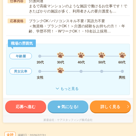
介護関連
仕事内容
まるで高級マンションのような施設で働けるお仕事です！で
きたばかりの施設が多く、利用者さんの要介護度も…
ブランクOK / パソコンスキル不要 / 英語力不要
応募資格
＜無資格・ブランクOK！＞介護の経験をお持ちの方！・年
齢、学歴不問！・WワークOK！・10名以上採用…
職場の雰囲気
年齢層
20代
30代
40代
50代
60代
男女比率
女性
男性
もっと見る
応募へ進む
気になる!
詳しく見る
派遣会社
ケアスタッフィング株式会社
未読
掲載日
2026/07/31