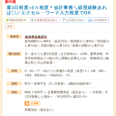
NEW
週3日程度×5ｈ程度＊会計事務＼経理経験あれ
ば〇／エクセル・ワード入力程度でOK
職種未経験OK
交通費別途支給あり
土日祝日が休み
WEB登録OK
派遣
岐阜県各務原市
勤務地
新加納駅から車8分、徒歩23分／那加駅から車9分／笠松駅か
ら車12分／木曽川駅から車14分／各務ケ原駅から車21分
月～金のうち週3日程度（土日祝休み） ※GW、夏季休暇、年
曜日頻度
末年始休暇あり ※他の方と調整が必要なため、 勤務用日に融
通が利く方は尚歓迎！
9：00～17：00のうち実働5ｈ程度（休憩1ｈ）※例：9時～
時間
15時、9時30分～15時30分、10…
即日～長期予定（3ヶ月更新） ※開始日相談OK！
期間
時給 1,500円 ＋ 交通費実費支給（規定あり） ＜月収例：月
時給
12日勤務した場合＞ ・90,000円＝週3日×5ｈ
交通費
実費支給（規定あり）