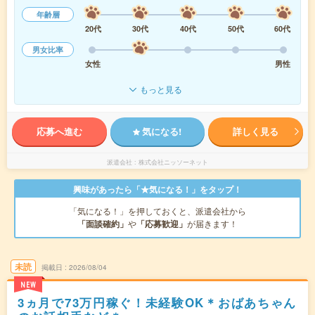
年齢層
20代
30代
40代
50代
60代
男女比率
女性
男性
もっと見る
応募へ進む
気になる!
詳しく見る
派遣会社
株式会社ニッソーネット
興味があったら「★気になる！」をタップ！
「気になる！」を押しておくと、派遣会社から
「面談確約」
や
「応募歓迎」
が届きます！
未読
掲載日
2026/08/04
NEW
3ヵ月で73万円稼ぐ！未経験OK＊おばあちゃん