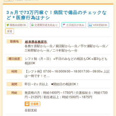
3ヵ月で73万円稼ぐ！病院で備品のチェックな
ど＊医療行為はナシ
職種未経験OK
交通費別途支給あり
土日祝日が休み
WEB登録OK
派遣
岐阜県各務原市
勤務地
各務ケ原駅から---分／鵜沼駅から---分／苧ケ瀬駅から---分／
三柿野駅から---分／二十軒駅から---分
シフト制（月～日） ※平日のみなどの相談もOK ※週3なども
曜日頻度
相談OK
【シフト例】07:00～16:0009:00～18:0017:00～09:00※ 上記
時間
は一例です！そ…
即日～2ヶ月以上 ■開始日の相談OK！
期間
無資格の方：時給1400円～1750円 / 介護福祉士：時給1700
時給
円～2125円 / 初任者以上：時給1500円～1875円
交通費
全額支給