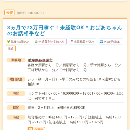
未読
掲載日
2026/07/31
3ヵ月で73万円稼ぐ！未経験OK＊おばあちゃん
のお話相手など
職種未経験OK
交通費別途支給あり
土日祝日が休み
WEB登録OK
派遣
岐阜県各務原市
勤務地
各務ケ原駅から---分／鵜沼駅から---分／苧ケ瀬駅から---分／
三柿野駅から---分／二十軒駅から---分
シフト制（月～日） ※平日のみなどの相談もOK ※週3なども
曜日頻度
相談OK
【シフト例】07:00～16:0009:00～18:0017:00～09:00※ 上記
時間
は一例です！そ…
即日～2ヶ月以上 ■開始日の相談OK！
期間
無資格の方：時給1400円～1750円 / 介護福祉士：時給1700
時給
円～2125円 / 初任者以上：時給1500円～1875円
交通費