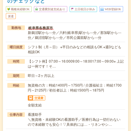
のチェックなど
職種未経験OK
交通費別途支給あり
土日祝日が休み
WEB登録OK
派遣
岐阜県各務原市
勤務地
新鵜沼駅から---分／六軒(岐阜県)駅から---分／那加駅から---
分／鵜沼宿駅から---分／市民公園前駅から---分
シフト制（月～日） ※平日のみなどの相談もOK ※週3なども
曜日頻度
相談OK
【シフト例】07:00～16:0009:00～18:0017:00～09:00※ 上記
時間
は一例です！そ…
即日～2ヶ月以上
期間
無資格の方：時給1400円～1750円 / 介護福祉士：時給1700
時給
円～2125円 / 初任者以上：時給1500円～1875円
交通費
全額支給
看護助手
仕事内容
＼無資格・未経験OKの看護助手／医療行為は一切行わない
ので未経験でも安心！▽具体的には…・リネンやシ…