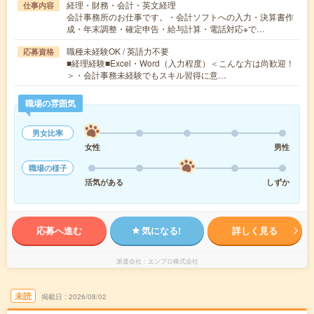
経理・財務・会計・英文経理
仕事内容
会計事務所のお仕事です。・会計ソフトへの入力・決算書作
成・年末調整・確定申告・給与計算・電話対応※で…
職種未経験OK / 英語力不要
応募資格
■経理経験■Excel・Word（入力程度）＜こんな方は尚歓迎！
＞・会計事務未経験でもスキル習得に意…
職場の雰囲気
男女比率
女性
男性
職場の様子
活気がある
しずか
応募へ進む
気になる!
詳しく見る
派遣会社
エンプロ株式会社
未読
掲載日
2026/08/02