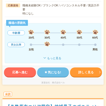
職種未経験OK / ブランクOK / パソコンスキル不要 / 英語力不
応募資格
要
特になし
職場の雰囲気
年齢層
20代
30代
40代
50代
60代
男女比率
女性
男性
もっと見る
応募へ進む
気になる!
詳しく見る
派遣会社
株式会社ベル
未読