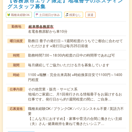
【各務原市エリア限定】地域冊子のポスティン
グスタッフ募集
職種未経験OK
土日祝日が休み
残業なし
派遣
岐阜県各務原市
勤務地
名電各務原駅から車10分
勤務日 冊子の発行日～1週間程度のうちでご都合に合わせて
曜日頻度
いただけます ※発行日は毎月25日前後
勤務時間7:00～18:00内程度の日中の時間帯であれば可
時間
毎月継続してご協力いただける方を募集しています
期間
1100 ※報酬：完全出来高制 ※時給換算目安で1100円～1400
時給
円程度
その他営業・販売・サービス系
仕事内容
地域のご家庭に、月1回発行される情報冊子をお届けするお
仕事です。発行日から約1週間程度の間に、ご自身…
職種未経験OK / ブランクOK / パソコンスキル不要 / 英語力不
応募資格
要
【こんな方におすすめ】- 家事や育児の合間に働きたい主婦
（夫）さん- 健康維持を兼ねて働きたいシニア…