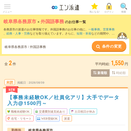
メニュー
気になる!
ログイン
検索
岐阜県各務原市
×
外国語事務
のお仕事一覧
各務原市の派遣のお仕事情報です。外国語事務のお仕事の他に、
一般事務
、
営業事務
、
総務・人事・労務
などを取り揃えています。さらに、
短期
・
単発
などの期間や、
職
種未経験OK
などのこだわり条件で絞り込んでいただけます。職種辞典：
外国語事務の
お仕事とは？とは？
条件の変更
岐阜県各務原市 / 外国語事務
2
1,550
全
件
平均時給:
円
時給順
新着順
未読
掲載日
2026/08/09
NEW
【事務未経験OK／社員化アリ】大手でデータ
入力@1500円～
職種未経験OK
交通費別途支給あり
土日祝日が休み
在宅・リモート
WEB登録OK
派遣
岐阜県各務原市
勤務地