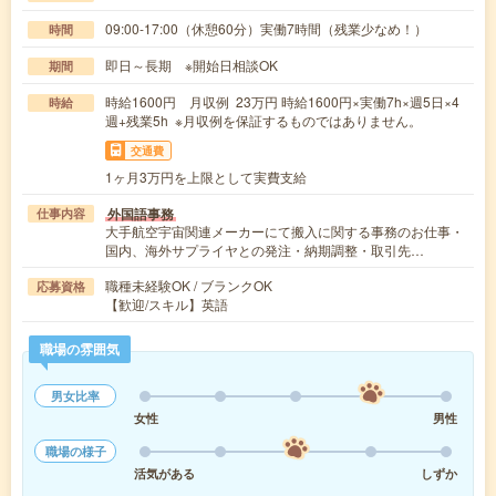
09:00-17:00（休憩60分）実働7時間（残業少なめ！）
時間
即日～長期 ※開始日相談OK
期間
時給1600円 月収例 23万円 時給1600円×実働7h×週5日×4
時給
週+残業5h ※月収例を保証するものではありません。
交通費
1ヶ月3万円を上限として実費支給
外国語事務
仕事内容
大手航空宇宙関連メーカーにて搬入に関する事務のお仕事・
国内、海外サプライヤとの発注・納期調整・取引先…
職種未経験OK / ブランクOK
応募資格
【歓迎/スキル】英語
職場の雰囲気
男女比率
女性
男性
職場の様子
活気がある
しずか