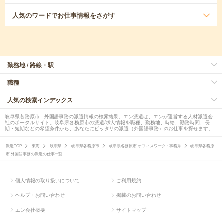
人気のワード
でお仕事情報をさがす
勤務地 / 路線・駅
職種
人気の検索インデックス
岐阜県各務原市 - 外国語事務の派遣情報の検索結果。エン派遣は、エンが運営する人材派遣会
社のポータルサイト。岐阜県各務原市の派遣/求人情報を職種、勤務地、時給、勤務時間、長
期・短期などの希望条件から、あなたにピッタリの派遣（外国語事務）のお仕事を探せます。
派遣TOP
東海
岐阜県
岐阜県各務原市
岐阜県各務原市 オフィスワーク・事務系
岐阜県各務原
市 外国語事務の派遣の仕事一覧
個人情報の取り扱いについて
ご利用規約
ヘルプ・お問い合わせ
掲載のお問い合わせ
エン会社概要
サイトマップ