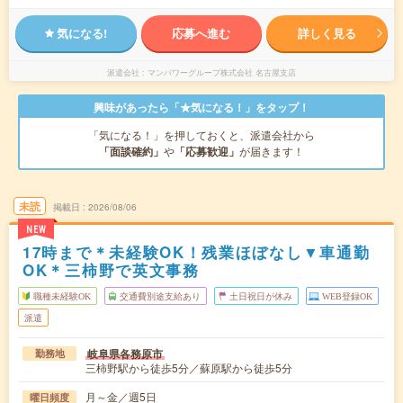
気になる!
応募へ進む
詳しく見る
派遣会社
マンパワーグループ株式会社 名古屋支店
興味があったら「★気になる！」をタップ！
「気になる！」を押しておくと、派遣会社から
「面談確約」
や
「応募歓迎」
が届きます！
未読
掲載日
2026/08/06
NEW
17時まで＊未経験OK！残業ほぼなし▼車通勤
OK＊三柿野で英文事務
職種未経験OK
交通費別途支給あり
土日祝日が休み
WEB登録OK
派遣
岐阜県各務原市
勤務地
三柿野駅から徒歩5分／蘇原駅から徒歩5分
月～金／週5日
曜日頻度