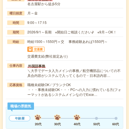
名古屋駅から徒歩5分
月～金
曜日頻度
9:00～17:15
時間
2026/9/1～長期 ※開始日ご相談ください♪ ※9月～OK！
期間
時給1500～1550円＋交 事務経験あれば1550円～
時給
交通費
交通費支給(弊社規定あり)
外国語事務
仕事内容
＼大手でデータ入力メインの事務／航空機部品についての不
具合内容がシステムで入ってくるので・日本語内容…
職種未経験OK / ブランクOK
応募資格
・・・事務未経験OK・・・PCへの入力に慣れている方(フォ
ーマットがあるシステムメインなのでExce…
職場の雰囲気
年齢層
20代
30代
40代
50代
60代