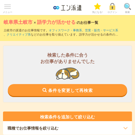
メニュー
気になる!
ログイン
検索
岐阜県土岐市
×
語学力が活かせる
のお仕事一覧
土岐市の派遣のお仕事情報です。
オフィスワーク・事務系
、
営業・販売・サービス系
、
クリエイティブ系
などのお仕事を取り揃えています。語学力が活かせるの条件の他
に、
交通費別途支給あり
、
職種未経験OK
、
友だちと一緒の応募OK
などのこだわり条
件も取り揃えています。
検索した条件に合う
お仕事がありませんでした
条件を変更して再検索
検索条件を追加して絞り込む
職種
でお仕事情報を絞り込む