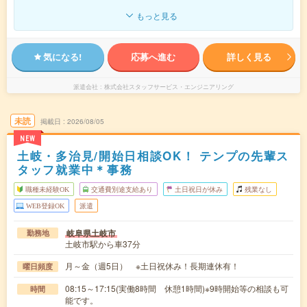
もっと見る
気になる!
応募へ進む
詳しく見る
派遣会社
株式会社スタッフサービス・エンジニアリング
未読
掲載日
2026/08/05
NEW
土岐・多治見/開始日相談OK！ テンプの先輩ス
タッフ就業中＊事務
職種未経験OK
交通費別途支給あり
土日祝日が休み
残業なし
WEB登録OK
派遣
岐阜県土岐市
勤務地
土岐市駅から車37分
月～金（週5日） ※土日祝休み！長期連休有！
曜日頻度
08:15～17:15(実働8時間 休憩1時間)※9時開始等の相談も可
時間
能です。