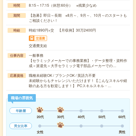
8:15～17:15（休憩:60分） ※残業少なめ
時間
【急募】即日～長期 ※8月～、9月～、10月～のスタートも
期間
ご相談ください！
時給1890円+交 【月収例】30万2400円
時給
交通費
交通費支給
一般事務
仕事内容
【セラミックメーカーでの事務業務】・データ整理・資料作
成＜派遣先＞大手セラミック電子部品メーカーでの…
職種未経験OK / ブランクOK / 英語力不要
応募資格
未経験からもチャレンジいただけます！【こんなスキルや経
験のある方を歓迎します！】 PCスキルスキル・…
職場の雰囲気
年齢層
20代
30代
40代
50代
60代
男女比率
女性
男性