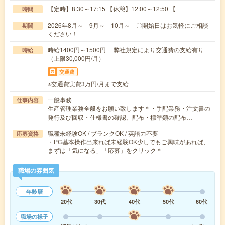
【定時】8:30～17:15 【休憩】12:00～12:50 【
時間
2026年8月～ 9月～ 10月～ 〇開始日はお気軽にご相談
期間
ください！
時給1400円～1500円 弊社規定により交通費の支給有り
時給
（上限30,000円/月）
交通費
※交通費実費3万円/月まで支給
一般事務
仕事内容
生産管理業務全般をお願い致します＊・手配業務・注文書の
発行及び回収・仕様書の確認、配布・標準類の配布…
職種未経験OK / ブランクOK / 英語力不要
応募資格
・PC基本操作出来れば未経験OK少しでもご興味があれば、
まずは「気になる」「応募」をクリック＊
職場の雰囲気
年齢層
20代
30代
40代
50代
60代
職場の様子