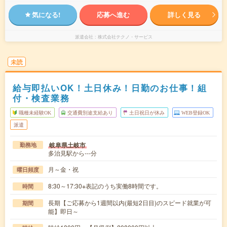
気になる!
応募へ進む
詳しく見る
派遣会社
株式会社テクノ・サービス
未読
給与即払いOK！土日休み！日勤のお仕事！組
付・検査業務
職種未経験OK
交通費別途支給あり
土日祝日が休み
WEB登録OK
派遣
岐阜県土岐市
勤務地
多治見駅から---分
月～金・祝
曜日頻度
8:30～17:30※表記のうち実働8時間です。
時間
長期【ご応募から1週間以内(最短2日目)のスピード就業が可
期間
能】即日～