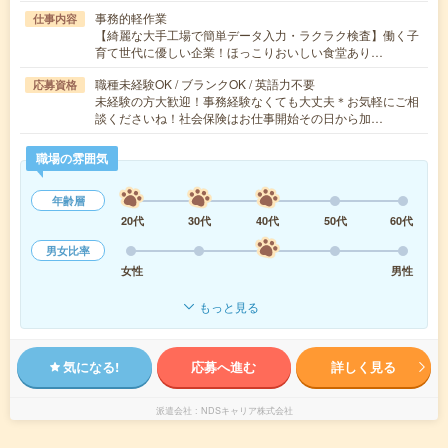
事務的軽作業
仕事内容
【綺麗な大手工場で簡単データ入力・ラクラク検査】働く子
育て世代に優しい企業！ほっこりおいしい食堂あり…
職種未経験OK / ブランクOK / 英語力不要
応募資格
未経験の方大歓迎！事務経験なくても大丈夫＊お気軽にご相
談くださいね！社会保険はお仕事開始その日から加…
職場の雰囲気
年齢層
20代
30代
40代
50代
60代
男女比率
女性
男性
もっと見る
気になる!
応募へ進む
詳しく見る
派遣会社
NDSキャリア株式会社