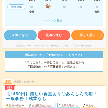
男女比率
女性
男性
もっと見る
気になる!
応募へ進む
詳しく見る
派遣会社
パーソルテンプスタッフ株式会社 （旧テンプスタッフ株式会社）
興味があったら「★気になる！」をタップ！
「気になる！」を押しておくと、派遣会社から
「面談確約」
や
「応募歓迎」
が届きます！
未読
掲載日
2026/08/07
NEW
【1450円】嬉しい食堂あり〇あんしん長期！
一般事務！残業なし
職種未経験OK
交通費別途支給あり
土日祝日が休み
残業なし