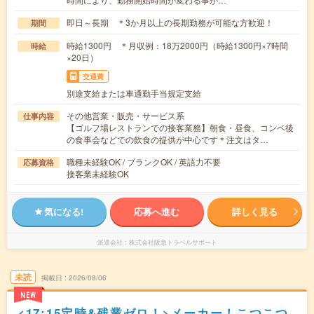
即日～長期 ＊3か月以上の長期勤務が可能な方歓迎！
期間
時給1300円 ＊月収例：18万2000円（時給1300円×7時間
時給
×20日）
交通費
別途支給または車通勤手当規定支給
その他営業・販売・サービス系
仕事内容
【ゴルフ場レストランでの接客業務】朝食・昼食、コンペ後
の食事会などでの飲食の提供が中心です＊注文はタ…
職種未経験OK / ブランクOK / 英語力不要
応募資格
接客業未経験OK
気になる!
応募へ進む
詳しく見る
派遣会社
株式会社阪急トラベルサポート
未読
掲載日
2026/08/06
NEW
<17:15定時&残業ゼロ！>メーカー！こつこつ