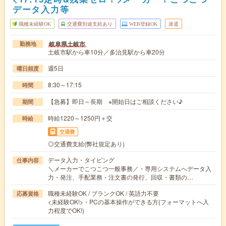
データ入力等
職種未経験OK
交通費別途支給あり
WEB登録OK
派遣
岐阜県土岐市
勤務地
土岐市駅から車10分／多治見駅から車20分
週5日
曜日頻度
8:30～17:15
時間
【急募】即日～長期 ※開始日はご相談ください♪
期間
時給1220～1250円＋交
時給
交通費
◎交通費支給(弊社規定あり)
データ入力・タイピング
仕事内容
＼メーカーでこつこつ一般事務／・専用システムへデータ入
力・発注、手配業務・注文書の発行、回収・書類の…
職種未経験OK / ブランクOK / 英語力不要
応募資格
<未経験OK!>・PCの基本操作ができる方(フォーマットへ入
力程度でOK!)