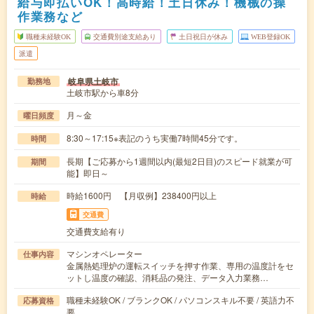
給与即払いOK！高時給！土日休み！機械の操
作業務など
職種未経験OK
交通費別途支給あり
土日祝日が休み
WEB登録OK
派遣
岐阜県土岐市
勤務地
土岐市駅から車8分
月～金
曜日頻度
8:30～17:15※表記のうち実働7時間45分です。
時間
長期【ご応募から1週間以内(最短2日目)のスピード就業が可
期間
能】即日～
時給1600円 【月収例】238400円以上
時給
交通費
交通費支給有り
マシンオペレーター
仕事内容
金属熱処理炉の運転スイッチを押す作業、専用の温度計をセ
ットし温度の確認、消耗品の発注、データ入力業務…
職種未経験OK / ブランクOK / パソコンスキル不要 / 英語力不
応募資格
要