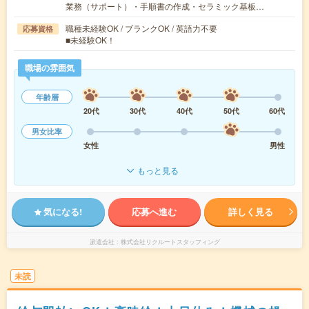
業務（サポート）・手順書の作成・セラミック基板…
職種未経験OK / ブランクOK / 英語力不要
応募資格
■未経験OK！
職場の雰囲気
年齢層
20代
30代
40代
50代
60代
男女比率
女性
男性
もっと見る
気になる!
応募へ進む
詳しく見る
派遣会社
株式会社リクルートスタッフィング
未読