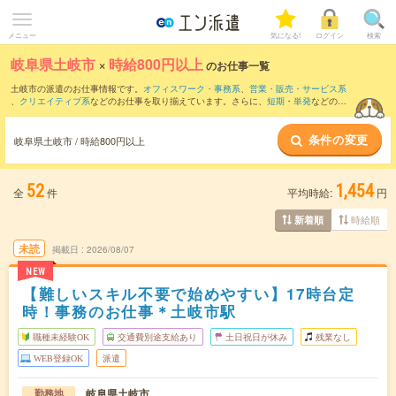
メニュー
気になる!
ログイン
検索
岐阜県土岐市
×
時給800円以上
のお仕事一覧
土岐市の派遣のお仕事情報です。
オフィスワーク・事務系
、
営業・販売・サービス系
、
クリエイティブ系
などのお仕事を取り揃えています。さらに、
短期
・
単発
などの期
間や、
職種未経験OK
などのこだわり条件で絞り込んでいただけます。
条件の変更
時給
1100円以上
・
1800円以上
の求人はこちら
岐阜県土岐市 / 時給800円以上
当サイトでは法令を遵守し、最低賃金以上の求人のみを掲載しています。
52
1,454
全
件
平均時給:
円
時給順
新着順
未読
掲載日
2026/08/07
NEW
【難しいスキル不要で始めやすい】17時台定
時！事務のお仕事＊土岐市駅
職種未経験OK
交通費別途支給あり
土日祝日が休み
残業なし
WEB登録OK
派遣
岐阜県土岐市
勤務地