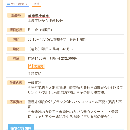
WEB登録OK
派遣
岐阜県土岐市
勤務地
土岐市駅から徒歩16分
月～金（週5日）
曜日頻度
08:15～17:15(実働8時間 休憩1時間)
時間
【急募】即日～長期 ※8月～！
期間
時給1450円 月収例 232,000円
時給
交通費
全額支給
一般事務
仕事内容
＊発注業務＊入出庫管理、帳票類の発行＊時間が余れば3Dプ
リンタを使用した部品製作補助＊その他庶務業務…
職種未経験OK / ブランクOK / パソコンスキル不要 / 英語力不
応募資格
要
＊未経験の方歓迎＊未経験の方でも安心スタート！・登録
時、キャリアを一緒に考える面談（電話面談の場合）…
職場の雰囲気