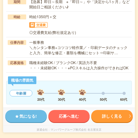
【急募】即日～長期 ※「即日～」や「決定から1ヶ月」など
期間
開始日ご相談ください♪
時給1350円＋交
時給
交通費
◎交通費支給(弊社規定あり)
一般事務
仕事内容
＼カンタン事務+コツコツ軽作業／・印刷データのチェック
と入力、簡単な修正・書類を機械にセット⇒印刷サ…
職種未経験OK / ブランクOK / 英語力不要
応募資格
・・・未経験OK・・・※PCスキルは入力操作ができればOK
職場の雰囲気
年齢層
20代
30代
40代
50代
60代
気になる!
応募へ進む
詳しく見る
派遣会社
マンパワーグループ株式会社 名古屋支店