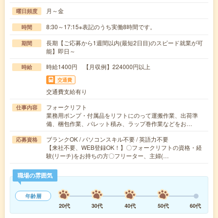
月～金
曜日頻度
8:30～17:15※表記のうち実働8時間です。
時間
長期【ご応募から1週間以内(最短2日目)のスピード就業が可
期間
能】即日～
時給1400円 【月収例】224000円以上
時給
交通費
交通費支給有り
フォークリフト
仕事内容
業務用ポンプ・付属品をリフトにのって運搬作業、出荷準
備、梱包作業、パレット積み、ラップ巻作業などをお…
ブランクOK / パソコンスキル不要 / 英語力不要
応募資格
【来社不要、WEB登録OK！】〇フォークリフトの資格・経
験(リーチ)をお持ちの方〇フリーター、主婦(…
職場の雰囲気
年齢層
20代
30代
40代
50代
60代