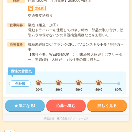
時給1300円 【月収例】208000円以上
時給
交通費
交通費支給有り
製造（組立・加工）
仕事内容
電動ドライバーを使用してのネジ締め、部品の取り付け、塗
装ムラや傷がないかの目視検査業務などをお願いし…
職種未経験OK / ブランクOK / パソコンスキル不要 / 英語力不
応募資格
要
【来社不要、WEB登録OK！】〇未経験大歓迎！〇フリータ
ー、主婦(夫) 大歓迎！ ※お仕事の掛け持ち…
職場の雰囲気
年齢層
20代
30代
40代
50代
60代
気になる!
応募へ進む
詳しく見る
派遣会社
株式会社テクノ・サービス