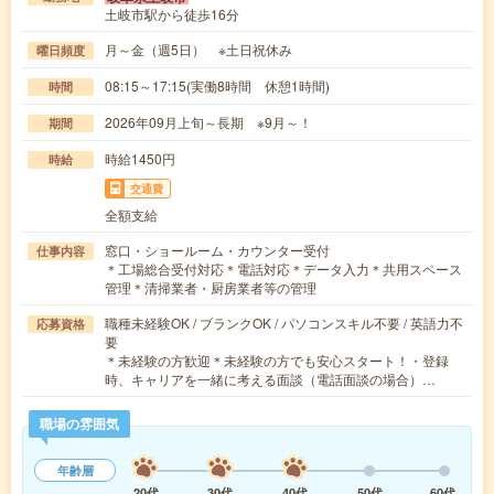
土岐市駅から徒歩16分
月～金（週5日） ※土日祝休み
曜日頻度
08:15～17:15(実働8時間 休憩1時間)
時間
2026年09月上旬～長期 ※9月～！
期間
時給1450円
時給
交通費
全額支給
窓口・ショールーム・カウンター受付
仕事内容
＊工場総合受付対応＊電話対応＊データ入力＊共用スペース
管理＊清掃業者・厨房業者等の管理
職種未経験OK / ブランクOK / パソコンスキル不要 / 英語力不
応募資格
要
＊未経験の方歓迎＊未経験の方でも安心スタート！・登録
時、キャリアを一緒に考える面談（電話面談の場合）…
職場の雰囲気
年齢層
20代
30代
40代
50代
60代