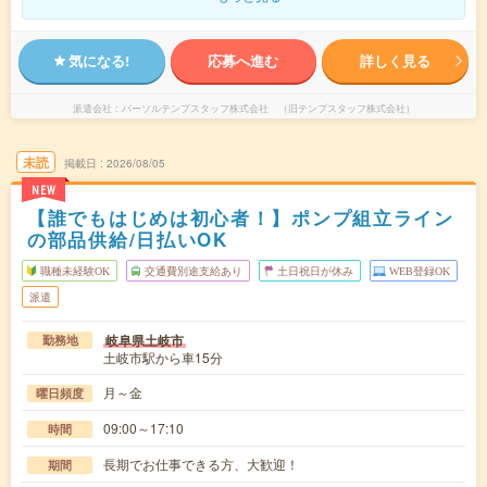
気になる!
応募へ進む
詳しく見る
派遣会社
パーソルテンプスタッフ株式会社 （旧テンプスタッフ株式会社）
未読
掲載日
2026/08/05
NEW
【誰でもはじめは初心者！】ポンプ組立ライン
の部品供給/日払いOK
職種未経験OK
交通費別途支給あり
土日祝日が休み
WEB登録OK
派遣
岐阜県土岐市
勤務地
土岐市駅から車15分
月～金
曜日頻度
09:00～17:10
時間
長期でお仕事できる方、大歓迎！
期間