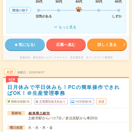
20代
30代
40代
50代
60代
職場の様子
活気がある
しずか
もっと見る
気になる!
応募へ進む
詳しく見る
派遣会社
株式会社メイテックキャスト 名古屋支店 オフィスワーク事業部
未読
掲載日
2026/08/07
NEW
日月休みで平日休みも！PCの簡単操作できれ
ばOK！＠生産管理事務
職種未経験OK
交通費別途支給あり
WEB登録OK
派遣
岐阜県土岐市
勤務地
土岐市駅からバス7分／多治見駅から車20分
火・水・木・金
曜日頻度