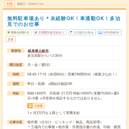
未読
掲載日
2026/07/24
無料駐車場あり＊未経験OK！車通勤OK！多治
見でのお仕事
職種未経験OK
交通費別途支給あり
土日祝日が休み
WEB登録OK
派遣
岐阜県土岐市
勤務地
多治見駅からバス30分
月～金／週5日
曜日頻度
08:45-17:15（休憩60分）実働7時間30分（残業少なめ！）
時間
即日～長期 ※開始日相談OK
期間
時給1400円 月収例 21万円 時給1400円×実働7h30m×週5
時給
日×4週 ※月収例を保証するものではありません。
交通費
1ヶ月3万円を上限として実費支給
軽作業（仕分け・ピッキング・検品、商品管理）
仕事内容
＊工場内での事務＋軽作業・作業指示書の作成、印刷・購買