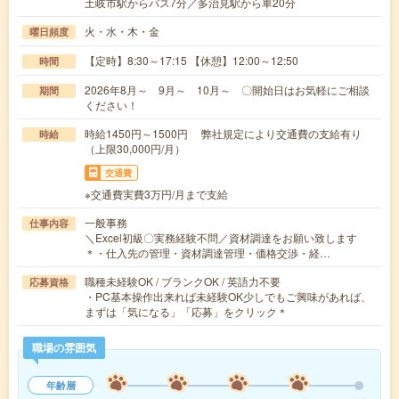
土岐市駅からバス7分／多治見駅から車20分
火・水・木・金
曜日頻度
【定時】8:30～17:15 【休憩】12:00～12:50
時間
2026年8月～ 9月～ 10月～ 〇開始日はお気軽にご相談
期間
ください！
時給1450円～1500円 弊社規定により交通費の支給有り
時給
（上限30,000円/月）
交通費
※交通費実費3万円/月まで支給
一般事務
仕事内容
＼Excel初級〇実務経験不問／資材調達をお願い致します
＊・仕入先の管理・資材調達管理・価格交渉・経…
職種未経験OK / ブランクOK / 英語力不要
応募資格
・PC基本操作出来れば未経験OK少しでもご興味があれば、
まずは「気になる」「応募」をクリック＊
職場の雰囲気
年齢層