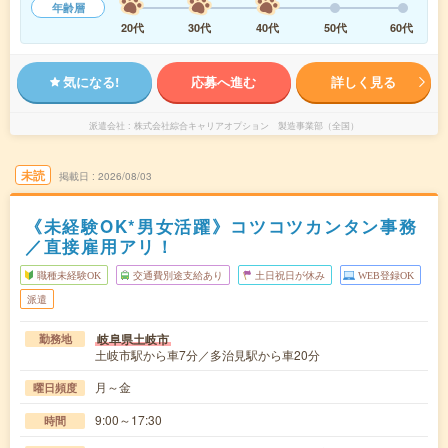
年齢層
20代
30代
40代
50代
60代
気になる!
応募へ進む
詳しく見る
派遣会社
株式会社綜合キャリアオプション 製造事業部（全国）
未読
掲載日
2026/08/03
《未経験OK*男女活躍》コツコツカンタン事務
／直接雇用アリ！
職種未経験OK
交通費別途支給あり
土日祝日が休み
WEB登録OK
派遣
岐阜県土岐市
勤務地
土岐市駅から車7分／多治見駅から車20分
月～金
曜日頻度
9:00～17:30
時間