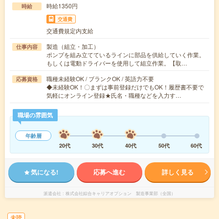
時給1350円
時給
交通費
交通費規定内支給
製造（組立・加工）
仕事内容
ポンプを組み立てているラインに部品を供給していく作業。
もしくは電動ドライバーを使用して組立作業。【取…
職種未経験OK / ブランクOK / 英語力不要
応募資格
◆未経験OK！〇まずは事前登録だけでもOK！履歴書不要で
気軽にオンライン登録★氏名・職種などを入力す…
職場の雰囲気
年齢層
20代
30代
40代
50代
60代
気になる!
応募へ進む
詳しく見る
派遣会社
株式会社綜合キャリアオプション 製造事業部（全国）
未読