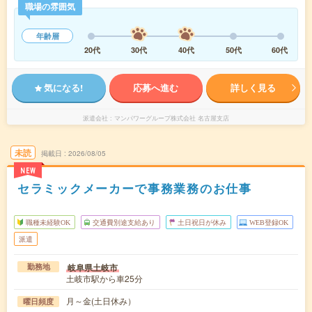
職場の雰囲気
年齢層
20代
30代
40代
50代
60代
気になる!
応募へ進む
詳しく見る
派遣会社
マンパワーグループ株式会社 名古屋支店
未読
掲載日
2026/08/05
NEW
セラミックメーカーで事務業務のお仕事
職種未経験OK
交通費別途支給あり
土日祝日が休み
WEB登録OK
派遣
岐阜県土岐市
勤務地
土岐市駅から車25分
月～金(土日休み）
曜日頻度