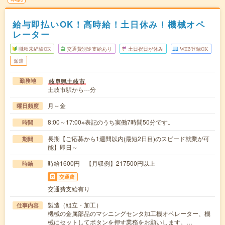
給与即払いOK！高時給！土日休み！機械オペ
レーター
職種未経験OK
交通費別途支給あり
土日祝日が休み
WEB登録OK
派遣
岐阜県土岐市
勤務地
土岐市駅から---分
月～金
曜日頻度
8:00～17:00※表記のうち実働7時間50分です。
時間
長期【ご応募から1週間以内(最短2日目)のスピード就業が可
期間
能】即日～
時給1600円 【月収例】217500円以上
時給
交通費
交通費支給有り
製造（組立・加工）
仕事内容
機械の金属部品のマシニングセンタ加工機オペレーター、機
械にセットしてボタンを押す業務をお願いします。…