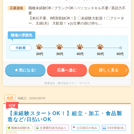
職種未経験OK / ブランクOK / パソコンスキル不要 / 英語力不
応募資格
要
【来社不要、WEB登録OK！】〇未経験大歓迎！〇フリータ
ー、主婦(夫) 大歓迎！ ※お仕事の掛け持ち…
職場の雰囲気
年齢層
20代
30代
40代
50代
60代
気になる!
応募へ進む
詳しく見る
派遣会社
株式会社テクノ・サービス
未読
掲載日
2026/08/05
NEW
【未経験スタートOK！】組立・加工・食品製
造など/日払いOK
職種未経験OK
交通費別途支給あり
土日祝日が休み
WEB登録OK