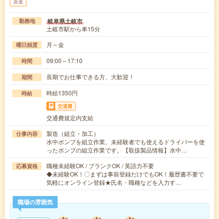
派遣
岐阜県土岐市
勤務地
土岐市駅から車15分
月～金
曜日頻度
09:00～17:10
時間
長期でお仕事できる方、大歓迎！
期間
時給1350円
時給
交通費
交通費規定内支給
製造（組立・加工）
仕事内容
水中ポンプを組立作業。未経験者でも使えるドライバーを使
ったポンプの組立作業です。【取扱製品情報】水中…
職種未経験OK / ブランクOK / 英語力不要
応募資格
◆未経験OK！〇まずは事前登録だけでもOK！履歴書不要で
気軽にオンライン登録★氏名・職種などを入力す…
職場の雰囲気