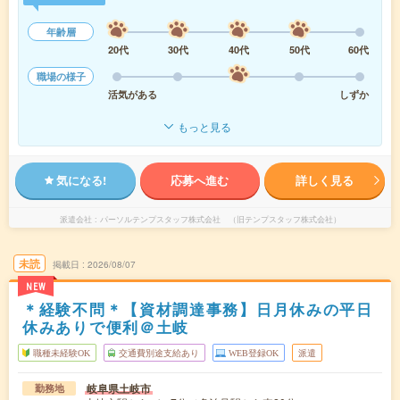
年齢層
20代
30代
40代
50代
60代
職場の様子
活気がある
しずか
もっと見る
気になる!
応募へ進む
詳しく見る
派遣会社
パーソルテンプスタッフ株式会社 （旧テンプスタッフ株式会社）
未読
掲載日
2026/08/07
NEW
＊経験不問＊【資材調達事務】日月休みの平日
休みありで便利＠土岐
職種未経験OK
交通費別途支給あり
WEB登録OK
派遣
岐阜県土岐市
勤務地