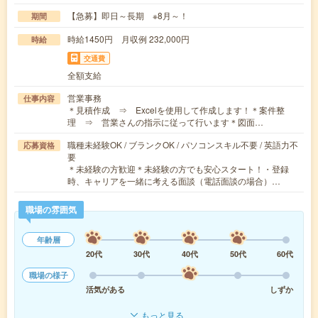
【急募】即日～長期 ※8月～！
期間
時給1450円 月収例 232,000円
時給
交通費
全額支給
営業事務
仕事内容
＊見積作成 ⇒ Excelを使用して作成します！＊案件整
理 ⇒ 営業さんの指示に従って行います＊図面…
職種未経験OK / ブランクOK / パソコンスキル不要 / 英語力不
応募資格
要
＊未経験の方歓迎＊未経験の方でも安心スタート！・登録
時、キャリアを一緒に考える面談（電話面談の場合）…
職場の雰囲気
年齢層
20代
30代
40代
50代
60代
職場の様子
活気がある
しずか
もっと見る