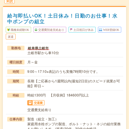
未読
給与即払いOK！土日休み！日勤のお仕事！水
中ポンプの組立
職種未経験OK
交通費別途支給あり
土日祝日が休み
WEB登録OK
派遣
岐阜県土岐市
勤務地
土岐市駅から車10分
月～金
曜日頻度
9:00～17:10※表記のうち実働7時間10分です。
時間
長期【ご応募から1週間以内(最短2日目)のスピード就業が可
期間
能】即日～
時給1300円 【月収例】184600円以上
時給
交通費
交通費支給有り
製造（組立・加工）
仕事内容
家庭用水栓ポンプの製造、ボルト・ナット・ネジの組付業務
をお願いします。(派遣)20代～30代の女性活…