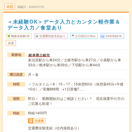
未読
掲載日
2026/07/31
＜未経験OK＞データ入力とカンタン軽作業＆
データ入力／食堂あり
職種未経験OK
交通費別途支給あり
土日祝日が休み
WEB登録OK
派遣
岐阜県土岐市
勤務地
多治見駅から車24分／土岐市駅から車27分／小泉駅から車
33分／根本駅から車39分／下切駅から車44分
月～金
曜日頻度
＜フルタイム＞8：15～17：15休憩60分（休憩昼45分+午後
時間
15分）／実働8時間 ※1日実働7.…
即日～ 勤務開始日はご相談ください ＊ 現在就業中の方の
期間
ご応募も歓迎！
時給1400円
時給
交通費
交通費全額支給（社内規程あり）