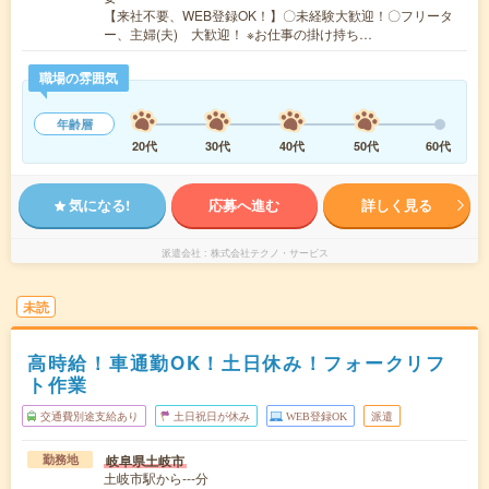
【来社不要、WEB登録OK！】〇未経験大歓迎！〇フリータ
ー、主婦(夫) 大歓迎！ ※お仕事の掛け持ち…
職場の雰囲気
年齢層
20代
30代
40代
50代
60代
気になる!
応募へ進む
詳しく見る
派遣会社
株式会社テクノ・サービス
未読
高時給！車通勤OK！土日休み！フォークリフ
ト作業
交通費別途支給あり
土日祝日が休み
WEB登録OK
派遣
岐阜県土岐市
勤務地
土岐市駅から---分