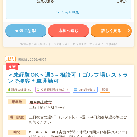
活気がある
しずか
もっと見る
気になる!
応募へ進む
詳しく見る
派遣会社
株式会社メイテックキャスト 名古屋支店 オフィスワーク事業部
未読
掲載日
2026/08/07
NEW
＜未経験OK＞週3～相談可！ゴルフ場レストラ
ンで接客＊車通勤可
職種未経験OK
交通費別途支給あり
WEB登録OK
派遣
岐阜県土岐市
勤務地
土岐市駅から徒歩---分
土日祝含む週5日（シフト制） ※週3～4日勤務希望の際はご
曜日頻度
相談ください！
8：30～16：30（実働7時間／休憩1時間)※お客様のスタート
時間
時間により、勤務開始時間が変わる事が…