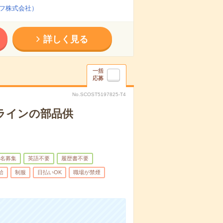
フ株式会社）
詳しく見る
一括
応募
No.SCOST5197825-T4
ラインの部品供
名募集
英語不要
履歴書不要
給
制服
日払いOK
職場が禁煙