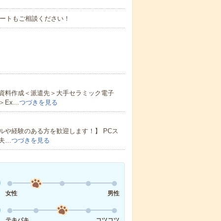
タートもご相談ください！
資料作成＜派遣先＞大手セラミック電子
＞Ex…
つづきを見る
や経験のある方を歓迎します！】 PCス
夫…
つづきを見る
女性
男性
テキパキ
コツコツ