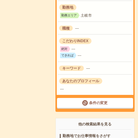
勤務地
土岐市
勤務エリア
職種
---
こだわりINDEX
---
絶対
---
できれば
キーワード
---
あなたのプロフィール
---
条件の変更
他の検索結果を見る
勤務地でお仕事情報をさがす