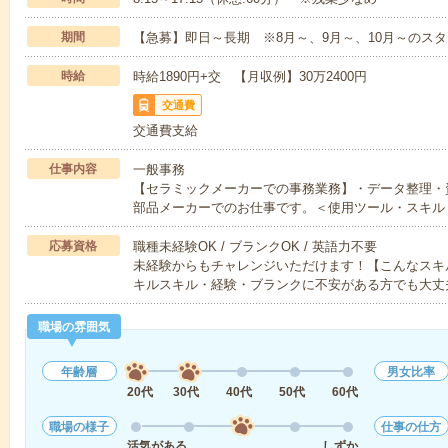
期間
【急募】即日～長期 ※8月～、9月～、10月～のス
時給
時給1890円+交 【月収例】30万2400円
交通費
交通費支給
仕事内容
一般事務
【セラミックメーカーでの事務業務】・データ整理・
部品メーカーでのお仕事です。＜使用ツール・スキル
応募資格
職種未経験OK / ブランクOK / 英語力不要
未経験からもチャレンジいただけます！【こんなスキル
キルスキル・経験・ブランクに不安がある方でも大丈
職場の雰囲気
年齢層
男女比率
20代
30代
40代
50代
60代
職場の様子
仕事の仕方
活気がある
しずか