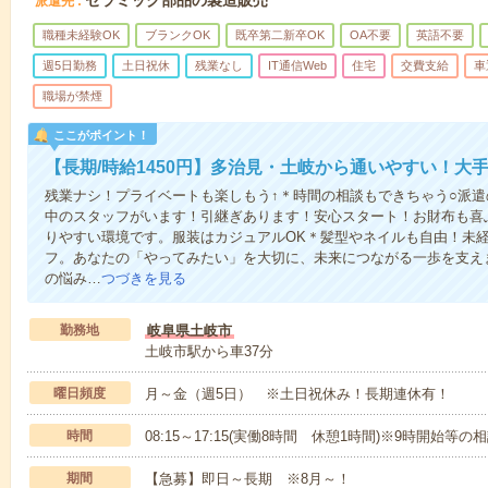
セラミック部品の製造販売
派遣先
職種未経験OK
ブランクOK
既卒第二新卒OK
OA不要
英語不要
週5日勤務
土日祝休
残業なし
IT通信Web
住宅
交費支給
車
職場が禁煙
ここがポイント！
【長期/時給1450円】多治見・土岐から通いやすい！大
残業ナシ！プライベートも楽しもう↑＊時間の相談もできちゃう○派
中のスタッフがいます！引継ぎあります！安心スタート！お財布も喜
りやすい環境です。服装はカジュアルOK＊髪型やネイルも自由！未
フ。あなたの「やってみたい」を大切に、未来につながる一歩を支え
の悩み…
つづきを見る
勤務地
岐阜県土岐市
土岐市駅から車37分
曜日頻度
月～金（週5日） ※土日祝休み！長期連休有！
時間
08:15～17:15(実働8時間 休憩1時間)※9時開始等
期間
【急募】即日～長期 ※8月～！