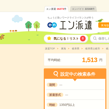
エン派遣
16273
件
エンバイト
22168
件
ちょうど良いワークライフバランスが叶う
東海版
気になる！リスト
0
保存し
派遣TOP
東海
岐阜県
岐阜県土岐市
岐
,
1
5
1
3
平均時給:
円
設定中の検索条件
期間
---
派遣形式
---
時給
1350円以上