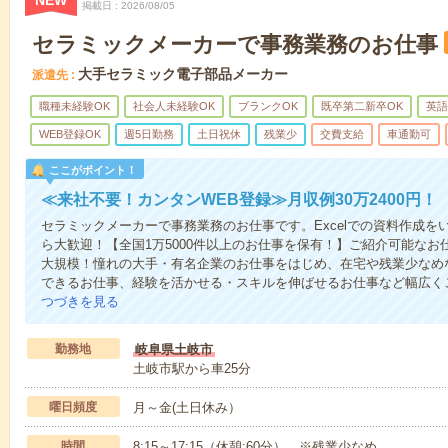
NEW
掲載日
2026/08/05
セラミックメーカーで事務業務のお仕事
大手セラミック電子部品メーカー
派遣先
職種未経験OK
社会人未経験OK
ブランクOK
既卒第二新卒OK
英語
WEB登録OK
週5日勤務
土日祝休
残業少
交費支給
車通勤可
ここがポイント！
≪来社不要！カンタンWEB登録≫月収例30万2400円！
セラミックメーカーで事務業務のお仕事です。Excelでの資料作成
ら大歓迎！【全国1万5000件以上のお仕事を保有！】ご紹介可能な
大規模！憧れの大手・有名企業のお仕事をはじめ、在宅や残業少なめ
できるお仕事、経験を活かせる・スキルを伸ばせるお仕事など幅広く
つづきを見る
勤務地
岐阜県土岐市
土岐市駅から車25分
曜日頻度
月～金(土日休み）
時間
8:15～17:15（休憩:60分） ※残業少なめ