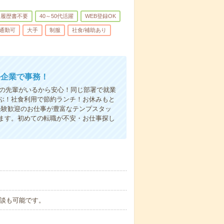
履歴書不要
40～50代活躍
WEB登録OK
通勤可
大手
制服
社食/補助あり
手企業で事務！
遣の先輩がいるから安心！同じ部署で就業
ぶ！社食利用で節約ランチ！お休みもと
経験歓迎のお仕事が豊富なテンプスタッ
ます。初めての転職が不安・お仕事探し
の相談も可能です。