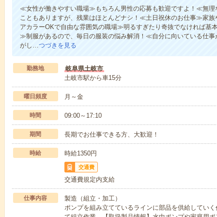
≪女性が働きやすい職場≫もちろん男性の応募も歓迎ですよ！≪無理
こともありますが、残業はほとんどナシ！≪土日祝休のお仕事≫家族
アカラーOKで自由な雰囲気の職場≫明るすぎたり奇抜でなければ基本
≫制服があるので、毎日の服装の悩み解消！≪自分に向いている仕事
がし…
つづきを見る
勤務地
岐阜県土岐市
土岐市駅から車15分
曜日頻度
月～金
時間
09:00～17:10
期間
長期でお仕事できる方、大歓迎！
時給
時給1350円
交通費
交通費規定内支給
仕事内容
製造（組立・加工）
ポンプを組み立てているラインに部品を供給していく
て組立作業。【取扱製品情報】水中ポンプや家庭用ポ