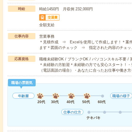
時給
時給1450円 月収例 232,000円
交通費
全額支給
仕事内容
営業事務
＊見積作成 ⇒ Excelを使用して作成します！＊
ます＊図面のチェック ⇒ 指定された内容のチェッ
応募資格
職種未経験OK / ブランクOK / パソコンスキル不要 /
＊未経験の方歓迎＊未経験の方でも安心スタート！・
（電話面談の場合）・あなたに合ったお仕事や働き方
職場の雰囲気
年齢層
職場の様子
20代
30代
40代
50代
60代
仕事の仕方
テキパキ