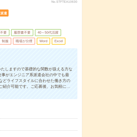
No.STFTEA10630
派遣
不要
履歴書不要
40～50代活躍
制服
職場が分煙
Word
Excel
をいたしますので基礎的な関数が扱える方な
お仕事がエンジニア系派遣会社の中でも最
などライフスタイルに合わせた働き方の
ご紹介可能です。ご応募後、お気軽に…