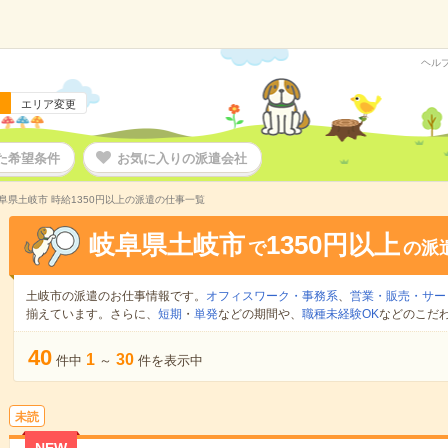
ヘル
エリア変更
た希望条件
お気に入りの派遣会社
阜県土岐市 時給1350円以上の派遣の仕事一覧
岐阜県土岐市
1350円以上
で
の派
土岐市の派遣のお仕事情報です。
オフィスワーク・事務系
、
営業・販売・サー
揃えています。さらに、
短期
・
単発
などの期間や、
職種未経験OK
などのこだ
40
1
30
件中
～
件を表示中
未読