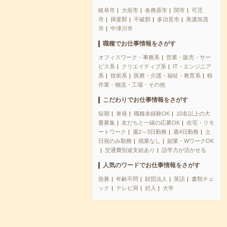
岐阜市
大垣市
各務原市
関市
可児
市
揖斐郡
不破郡
多治見市
美濃加茂
市
中津川市
職種でお仕事情報をさがす
オフィスワーク・事務系
営業・販売・サー
ビス系
クリエイティブ系
IT・エンジニア
系
技術系
医療・介護・福祉・教育系
軽
作業・物流・工場・その他
こだわりでお仕事情報をさがす
短期
単発
職種未経験OK
10名以上の大
量募集
友だちと一緒の応募OK
在宅・リモ
ートワーク
週2～3日勤務
週4日勤務
土
日祝のみ勤務
残業なし
副業・WワークOK
交通費別途支給あり
語学力が活かせる
人気のワードでお仕事情報をさがす
急募
年齢不問
財団法人
英語
書類チェ
ック
テレビ局
封入
大学