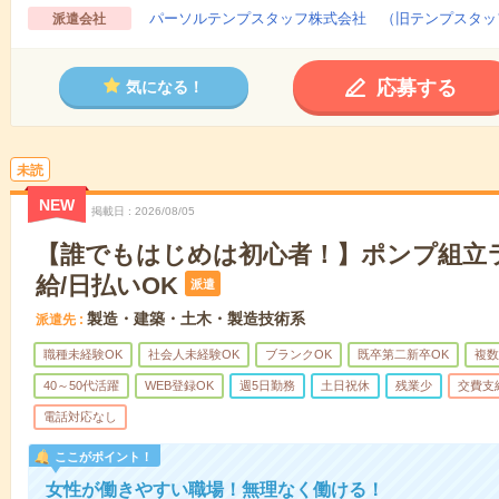
パーソルテンプスタッフ株式会社 （旧テンプスタッ
派遣会社
応募する
気になる！
未読
NEW
掲載日
2026/08/05
【誰でもはじめは初心者！】ポンプ組立
給/日払いOK
派遣
製造・建築・土木・製造技術系
派遣先
職種未経験OK
社会人未経験OK
ブランクOK
既卒第二新卒OK
複数
40～50代活躍
WEB登録OK
週5日勤務
土日祝休
残業少
交費支
電話対応なし
ここがポイント！
女性が働きやすい職場！無理なく働ける！