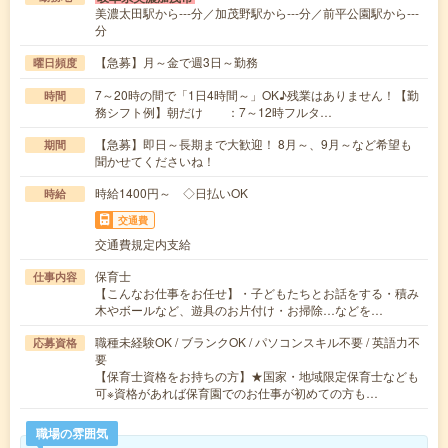
美濃太田駅から---分／加茂野駅から---分／前平公園駅から---
分
【急募】月～金で週3日～勤務
曜日頻度
7～20時の間で「1日4時間～」OK♪残業はありません！【勤
時間
務シフト例】朝だけ ：7～12時フルタ…
【急募】即日～長期まで大歓迎！ 8月～、9月～など希望も
期間
聞かせてくださいね！
時給1400円～ ◇日払いOK
時給
交通費
交通費規定内支給
保育士
仕事内容
【こんなお仕事をお任せ】・子どもたちとお話をする・積み
木やボールなど、遊具のお片付け・お掃除…などを…
職種未経験OK / ブランクOK / パソコンスキル不要 / 英語力不
応募資格
要
【保育士資格をお持ちの方】★国家・地域限定保育士なども
可※資格があれば保育園でのお仕事が初めての方も…
職場の雰囲気