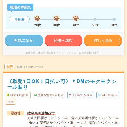
職場の雰囲気
年齢層
20代
30代
40代
50代
60代
気になる!
応募へ進む
詳しく見る
派遣会社
株式会社綜合キャリアオプション 製造事業部（全国）
未読
掲載日
2026/07/30
《単発1日OK！日払い可》＊DMのモクモクシ
ール貼り
職種未経験OK
交通費別途支給あり
土日祝日が休み
WEB登録OK
派遣
岐阜県美濃加茂市
勤務地
美濃太田駅からバイク・車---分／美濃川合駅からバイク・車-
--分／加茂野駅からバイク・車---分／古井駅からバイク・車--