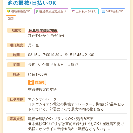
池の機械/日払いOK
職種未経験OK
交通費別途支給あり
土日祝日が休み
WEB登録OK
派遣
岐阜県美濃加茂市
勤務地
加茂野駅から徒歩15分
月～金
曜日頻度
08:15～17:0010:30～19:1512:45～21:30
時間
長期でお仕事できる方、大歓迎！
期間
時給1700円
時給
交通費
交通費規定内支給
マシンオペレーター
仕事内容
リチウムイオン電池の機械オペレーター。機械に部品をセッ
トしていく。部署によって最大12kgの物もある…
職種未経験OK / ブランクOK / 英語力不要
応募資格
◆未経験OK！〇まずは事前登録だけでもOK！履歴書不要で
気軽にオンライン登録★氏名・職種などを入力す…