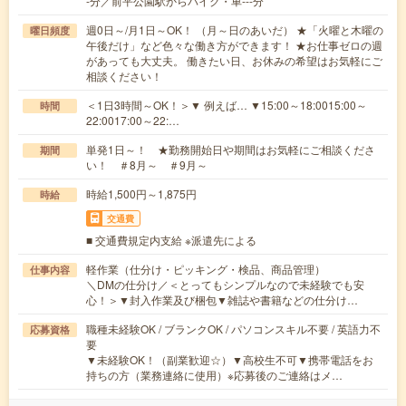
-分／前平公園駅からバイク・車---分
週0日～/月1日～OK！ （月～日のあいだ） ★「火曜と木曜の
曜日頻度
午後だけ」など色々な働き方ができます！ ★お仕事ゼロの週
があっても大丈夫。 働きたい日、お休みの希望はお気軽にご
相談ください！
＜1日3時間～OK！＞▼ 例えば… ▼15:00～18:0015:00～
時間
22:0017:00～22:…
単発1日～！ ★勤務開始日や期間はお気軽にご相談くださ
期間
い！ ＃8月～ ＃9月～
時給1,500円～1,875円
時給
交通費
■ 交通費規定内支給 ※派遣先による
軽作業（仕分け・ピッキング・検品、商品管理）
仕事内容
＼DMの仕分け／＜とってもシンプルなので未経験でも安
心！＞▼封入作業及び梱包▼雑誌や書籍などの仕分け…
職種未経験OK / ブランクOK / パソコンスキル不要 / 英語力不
応募資格
要
▼未経験OK！（副業歓迎☆）▼高校生不可▼携帯電話をお
持ちの方（業務連絡に使用）※応募後のご連絡はメ…