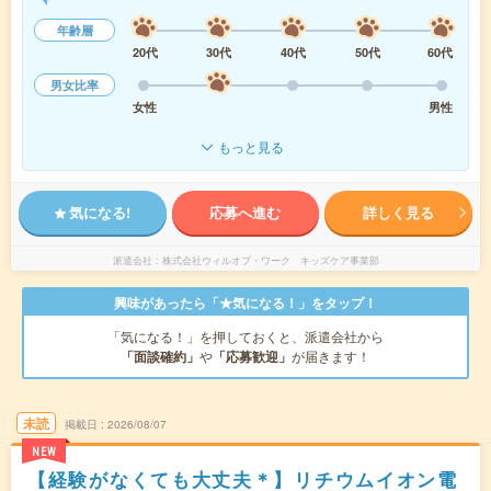
年齢層
20代
30代
40代
50代
60代
男女比率
女性
男性
もっと見る
気になる!
応募へ進む
詳しく見る
派遣会社
株式会社ウィルオブ・ワーク キッズケア事業部
興味があったら「★気になる！」をタップ！
「気になる！」を押しておくと、派遣会社から
「面談確約」
や
「応募歓迎」
が届きます！
未読
掲載日
2026/08/07
NEW
【経験がなくても大丈夫＊】リチウムイオン電