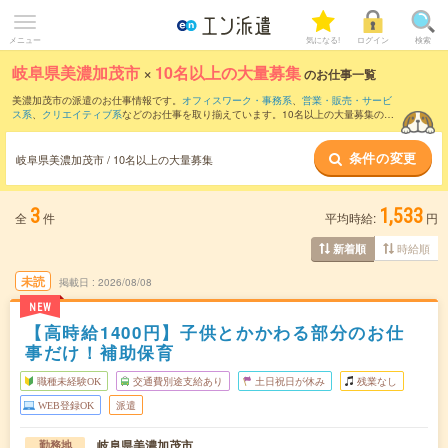
メニュー
気になる!
ログイン
検索
岐阜県美濃加茂市
×
10名以上の大量募集
のお仕事一覧
美濃加茂市の派遣のお仕事情報です。
オフィスワーク・事務系
、
営業・販売・サービ
ス系
、
クリエイティブ系
などのお仕事を取り揃えています。10名以上の大量募集の条
件の他に、
交通費別途支給あり
、
職種未経験OK
、
友だちと一緒の応募OK
などのこだ
わり条件も取り揃えています。
条件の変更
岐阜県美濃加茂市 / 10名以上の大量募集
3
1,533
全
件
平均時給:
円
時給順
新着順
未読
掲載日
2026/08/08
NEW
【高時給1400円】子供とかかわる部分のお仕
事だけ！補助保育
職種未経験OK
交通費別途支給あり
土日祝日が休み
残業なし
WEB登録OK
派遣
岐阜県美濃加茂市
勤務地