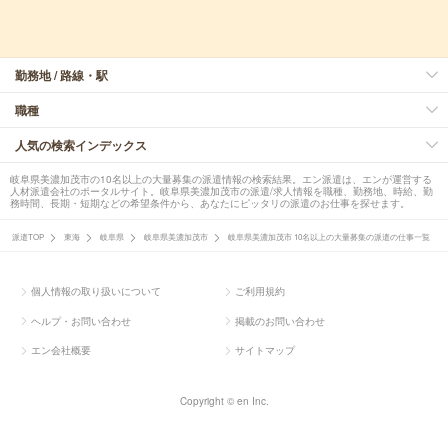
勤務地 / 路線・駅
職種
人気の検索インデックス
岐阜県美濃加茂市の10名以上の大量募集の派遣情報の検索結果。エン派遣は、エンが運営する
人材派遣会社のポータルサイト。岐阜県美濃加茂市の派遣/求人情報を職種、勤務地、時給、勤
務時間、長期・短期などの希望条件から、あなたにピッタリの派遣のお仕事を探せます。
派遣TOP
東海
岐阜県
岐阜県美濃加茂市
岐阜県美濃加茂市 10名以上の大量募集の派遣の仕事一覧
個人情報の取り扱いについて
ご利用規約
ヘルプ・お問い合わせ
掲載のお問い合わせ
エン会社概要
サイトマップ
Copyright © en Inc.