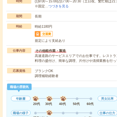
時間
(1)9:00～15:00(2)17:00～20:30（土日祝、繁忙期は2
※固定…
つづきを見る
期間
長期
時給
時給1180円
交通費
規定により支給あり
仕事内容
その他軽作業・製造
高速道路のサービスエリアでのお仕事です。レストラ
料理の盛付け、簡単な調理、片付けや清掃業務を行っ
応募資格
ブランクOK
調理補助経験者
職場の雰囲気
年齢層
男女比率
20代
30代
40代
50代
60代
職場の様子
仕事の仕方