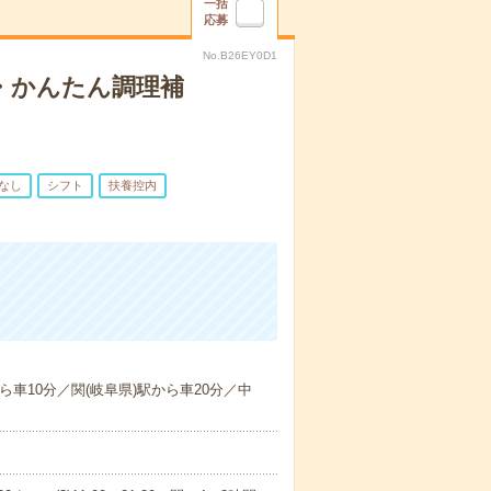
一括
応募
No.B26EY0D1
・かんたん調理補
なし
シフト
扶養控内
車10分／関(岐阜県)駅から車20分／中