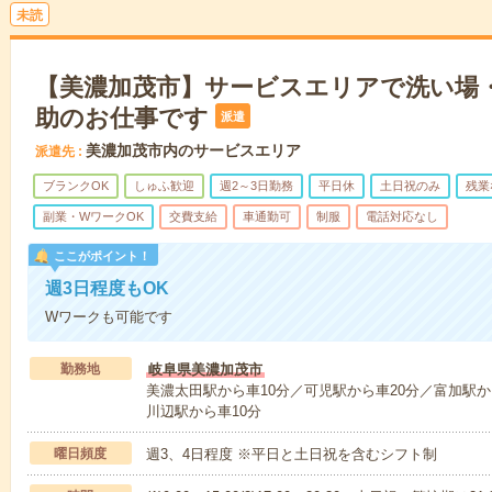
未読
【美濃加茂市】サービスエリアで洗い場
助のお仕事です
派遣
美濃加茂市内のサービスエリア
派遣先
ブランクOK
しゅふ歓迎
週2～3日勤務
平日休
土日祝のみ
残業
副業・WワークOK
交費支給
車通勤可
制服
電話対応なし
ここがポイント！
週3日程度もOK
Wワークも可能です
勤務地
岐阜県美濃加茂市
美濃太田駅から車10分／可児駅から車20分／富加駅から
川辺駅から車10分
曜日頻度
週3、4日程度 ※平日と土日祝を含むシフト制