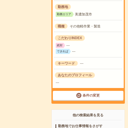
勤務地
美濃加茂市
勤務エリア
職種
その他軽作業・製造
こだわりINDEX
---
絶対
---
できれば
キーワード
---
あなたのプロフィール
---
条件の変更
他の検索結果を見る
勤務地でお仕事情報をさがす