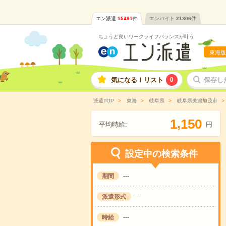
エン派遣
15491
件
エンバイト
21306
件
ちょうど良いワークライフバランスが叶う
東海版
気になる！リスト
0
保存し
派遣TOP
東海
岐阜県
岐阜県美濃加茂市
,
1
1
5
0
平均時給:
円
設定中の検索条件
期間
---
派遣形式
---
時給
---