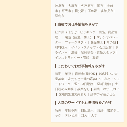
岐阜市
大垣市
各務原市
関市
土岐
市
可児市
揖斐郡
不破郡
多治見市
羽島市
職種でお仕事情報をさがす
軽作業（仕分け・ピッキング・検品、商品管
理）
製造（組立・加工）
マシンオペレー
ター
フォークリフト
食品加工
その他
材料投入
イベントスタッフ・会場設営
ド
ライバー
清掃
試験監督・選挙スタッフ
インストラクター・講師・教師
こだわりでお仕事情報をさがす
短期
単発
職種未経験OK
10名以上の大
量募集
友だちと一緒の応募OK
在宅・リモ
ートワーク
週2～3日勤務
週4日勤務
土
日祝のみ勤務
残業なし
副業・WワークOK
交通費別途支給あり
語学力が活かせる
人気のワードでお仕事情報をさがす
急募
年齢不問
財団法人
英語
書類チェ
ック
テレビ局
封入
大学