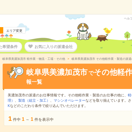
ヘル
エリア変更
た希望条件
お気に入りの派遣会社
岐阜県美濃加茂市 軽作業・物流・工場・その他
岐阜県美濃加茂市 その他軽作業・製造の派遣
岐阜県美濃加茂市
その他軽
で
報一覧
美濃加茂市の派遣のお仕事情報です。その他軽作業・製造のお仕事の他に、
軽
理）
、
製造（組立・加工）
、
マシンオペレーター
などを取り揃えています。さ
K
などのこだわり条件で絞り込んでいただけます。
1
1
1
件中
～
件を表示中