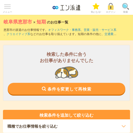
メニュー
気になる!
ログイン
検索
岐阜県恵那市
×
短期
のお仕事一覧
恵那市の派遣のお仕事情報です。
オフィスワーク・事務系
、
営業・販売・サービス系
、
クリエイティブ系
などのお仕事を取り揃えています。短期の条件の他に、
交通費別
途支給あり
、
職種未経験OK
、
友だちと一緒の応募OK
などでもお探し頂けます。
検索した条件に合う
お仕事がありませんでした
条件を変更して再検索
検索条件を追加して絞り込む
職種
でお仕事情報を絞り込む