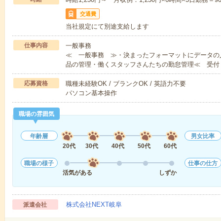
交通費
当社規定にて別途支給します
仕事内容
一般事務
≪ 一般事務 ≫・決まったフォーマットにデータの
品の管理・働くスタッフさんたちの勤怠管理≪ 受付
応募資格
職種未経験OK / ブランクOK / 英語力不要
パソコン基本操作
職場の雰囲気
年齢層
男女比率
20代
30代
40代
50代
60代
職場の様子
仕事の仕方
活気がある
しずか
株式会社NEXT岐阜
派遣会社