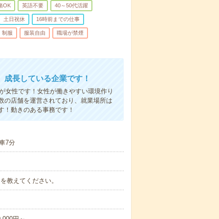
緒OK
英語不要
40～50代活躍
土日祝休
16時前までの仕事
制服
服装自由
職場が禁煙
、成長している企業です！
割が女性です！女性が働きやすい環境作り
数の店舗を運営されており、就業場所は
す！動きのある事務です！
車7分
時間を教えてください。
,000円～