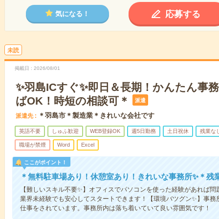
応募する
気になる！
未読
掲載日
2026/08/01
✨羽島ICすぐ✨即日＆長期！かんたん事務
ばOK！時短の相談可＊
派遣
＊羽島市＊製造業＊きれいな会社です
派遣先
英語不要
しゅふ歓迎
WEB登録OK
週5日勤務
土日祝休
残業な
職場が禁煙
Word
Excel
ここがポイント！
＊無料駐車場あり！休憩室あり！きれいな事務所✨＊残
【難しいスキル不要✨】オフィスでパソコンを使った経験があれば問
業界未経験でも安心してスタートできます！【環境バツグン✨】事務
仕事をされています。事務所内は落ち着いていて良い雰囲気です！