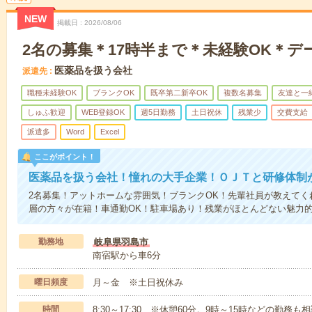
NEW
掲載日
2026/08/06
2名の募集＊17時半まで＊未経験OK＊デ
医薬品を扱う会社
派遣先
職種未経験OK
ブランクOK
既卒第二新卒OK
複数名募集
友達と一
しゅふ歓迎
WEB登録OK
週5日勤務
土日祝休
残業少
交費支給
派遣多
Word
Excel
ここがポイント！
医薬品を扱う会社！憧れの大手企業！ＯＪＴと研修体制
2名募集！アットホームな雰囲気！ブランクOK！先輩社員が教えて
層の方々が在籍！車通勤OK！駐車場あり！残業がほとんどない魅力
勤務地
岐阜県羽島市
南宿駅から車6分
曜日頻度
月～金 ※土日祝休み
時間
8:30～17:30 ※休憩60分。9時～15時などの勤務も