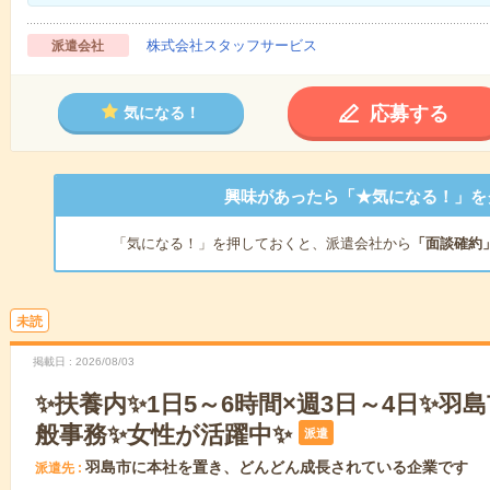
株式会社スタッフサービス
派遣会社
応募する
気になる！
興味があったら「★気になる！」を
「気になる！」を押しておくと、派遣会社から
「面談確約
未読
掲載日
2026/08/03
✨扶養内✨1日5～6時間×週3日～4日✨羽
般事務✨女性が活躍中✨
派遣
羽島市に本社を置き、どんどん成長されている企業です
派遣先