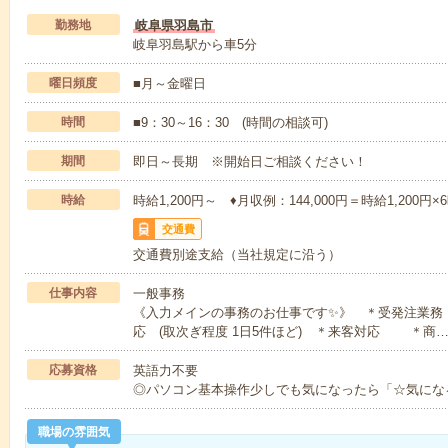
勤務地
岐阜県羽島市
岐阜羽島駅から車5分
曜日頻度
■月～金曜日
時間
■9：30～16：30 (時間の相談可)
期間
即日～長期 ※開始日ご相談ください！
時給
時給1,200円～ ♦月収例：144,000円＝時給1,200円×
交通費
交通費別途支給（当社規定に沿う）
仕事内容
一般事務
《入力メインの事務のお仕事です✨》 ＊受発注業務
応 (取次ぎ程度 1日5件ほど) ＊来客対応 ＊商
応募資格
英語力不要
◎パソコン基本操作少しでも気になったら「☆気になる！
職場の雰囲気