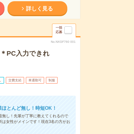
詳しく見る
一括
応募
No.NXGF760 001
＊PC入力できれ
し
交費支給
車通勤可
制服
業ほとんど無し！時短OK！
題無し！先輩が丁寧に教えてくれるので
所は女性がメインです！現在3名の方がお