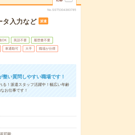
応募
No.SST5304383785
ータ入力など
派遣
緒OK
英語不要
履歴書不要
車通勤可
大手
職場が分煙
が整い質問しやすい職場です！
くれる！派遣スタッフ活躍中！幅広い年齢
的なお仕事です！
相談可能。