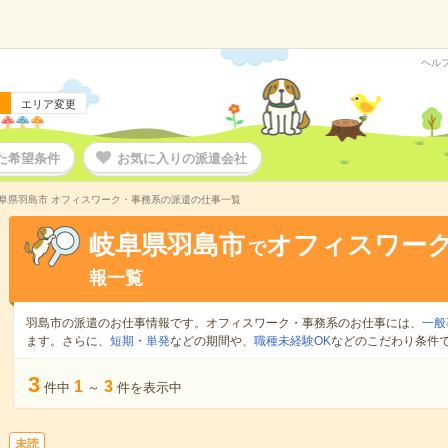
ヘル
エリア変更
た希望条件
お気に入りの派遣会社
阜県羽島市 オフィスワーク・事務系の派遣の仕事一覧
岐阜県羽島市
オフィスワー
で
報一覧
羽島市の派遣のお仕事情報です。オフィスワーク・事務系のお仕事には、
一般
ます。さらに、
短期
・
単発
などの期間や、
職種未経験OK
などのこだわり条件
3
1
3
件中
～
件を表示中
未読