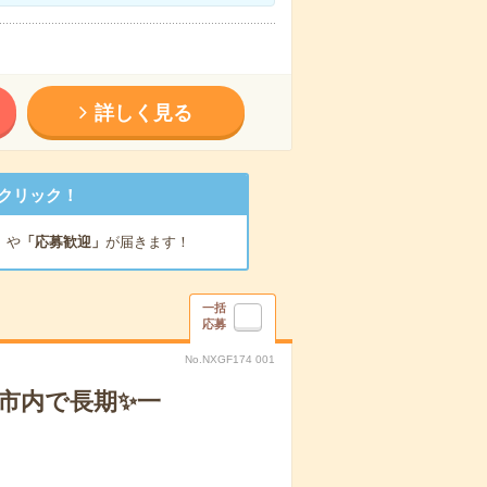
詳しく見る
クリック！
」
や
「応募歓迎」
が届きます！
一括
応募
No.NXGF174 001
島市内で長期✨一