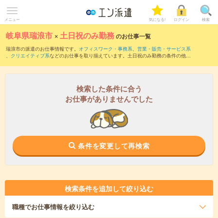
メニュー
気になる!
ログイン
検索
岐阜県瑞浪市
×
土日祝のみ勤務
のお仕事一覧
瑞浪市の派遣のお仕事情報です。
オフィスワーク・事務系
、
営業・販売・サービス系
、
クリエイティブ系
などのお仕事を取り揃えています。土日祝のみ勤務の条件の他
に、
交通費別途支給あり
、
職種未経験OK
、
友だちと一緒の応募OK
などのこだわり条
件も取り揃えています。
検索した条件に合う
お仕事がありませんでした
条件を変更して再検索
検索条件を追加して絞り込む
職種
でお仕事情報を絞り込む