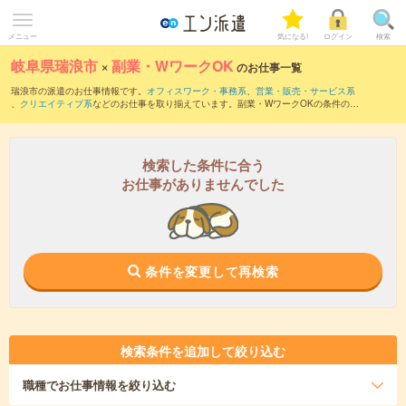
メニュー
気になる!
ログイン
検索
岐阜県瑞浪市
×
副業・WワークOK
のお仕事一覧
瑞浪市の派遣のお仕事情報です。
オフィスワーク・事務系
、
営業・販売・サービス系
、
クリエイティブ系
などのお仕事を取り揃えています。副業・WワークOKの条件の他
に、
交通費別途支給あり
、
職種未経験OK
、
友だちと一緒の応募OK
などのこだわり条
件も取り揃えています。
検索した条件に合う
お仕事がありませんでした
条件を変更して再検索
検索条件を追加して絞り込む
職種
でお仕事情報を絞り込む