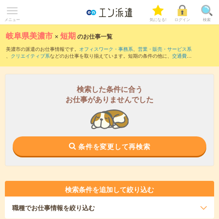
メニュー
気になる!
ログイン
検索
岐阜県美濃市
×
短期
のお仕事一覧
美濃市の派遣のお仕事情報です。
オフィスワーク・事務系
、
営業・販売・サービス系
、
クリエイティブ系
などのお仕事を取り揃えています。短期の条件の他に、
交通費別
途支給あり
、
職種未経験OK
、
友だちと一緒の応募OK
などでもお探し頂けます。
検索した条件に合う
お仕事がありませんでした
条件を変更して再検索
検索条件を追加して絞り込む
職種
でお仕事情報を絞り込む