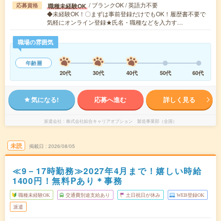
/ ブランクOK / 英語力不要
職種未経験OK
応募資格
◆未経験OK！〇まずは事前登録だけでもOK！履歴書不要で
気軽にオンライン登録★氏名・職種などを入力す…
職場の雰囲気
年齢層
20代
30代
40代
50代
60代
気になる!
応募へ進む
詳しく見る
派遣会社
株式会社綜合キャリアオプション 製造事業部（全国）
未読
掲載日
2026/08/05
≪9－17時勤務≫2027年4月まで！嬉しい時給
1400円！無料Pあり＊事務
職種未経験OK
交通費別途支給あり
土日祝日が休み
WEB登録OK
派遣