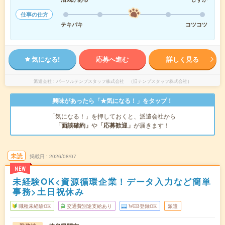
仕事の仕方
テキパキ
コツコツ
気になる!
応募へ進む
詳しく見る
派遣会社
パーソルテンプスタッフ株式会社 （旧テンプスタッフ株式会社）
興味があったら「★気になる！」をタップ！
「気になる！」を押しておくと、派遣会社から
「面談確約」
や
「応募歓迎」
が届きます！
未読
掲載日
2026/08/07
NEW
未経験OK<資源循環企業！データ入力など簡単
事務>土日祝休み
職種未経験OK
交通費別途支給あり
WEB登録OK
派遣