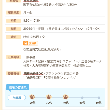
岐阜県関市
勤務地
関下有知駅から車3分／松森駅から車3分
月～金
曜日頻度
8:30～17:30
時間
2026/9/1～長期 ※開始日はご相談ください♪ ※9月～OK！
期間
時給1360円＋交
時給
交通費
◎交通費支給(当社規定あり)
一般事務
仕事内容
入庫データ登録・確認(専用システム)メール送信各種データ
検索・入力管理資料の更新来客対応・備品管理な…
/ ブランクOK / 英語力不要
職種未経験OK
応募資格
***未経験OK***PC基本操作(入力レベル)
職場の雰囲気
年齢層
20代
30代
40代
50代
60代