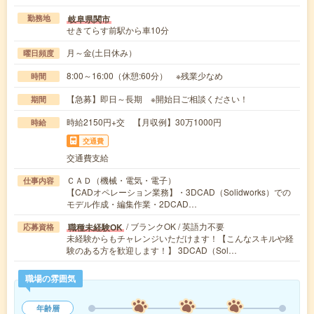
岐阜県関市
勤務地
せきてらす前駅から車10分
月～金(土日休み）
曜日頻度
8:00～16:00（休憩:60分） ※残業少なめ
時間
【急募】即日～長期 ※開始日ご相談ください！
期間
時給2150円+交 【月収例】30万1000円
時給
交通費
交通費支給
ＣＡＤ（機械・電気・電子）
仕事内容
【CADオペレーション業務】・3DCAD（Solidworks）での
モデル作成・編集作業・2DCAD…
/ ブランクOK / 英語力不要
職種未経験OK
応募資格
未経験からもチャレンジいただけます！【こんなスキルや経
験のある方を歓迎します！】 3DCAD（Sol…
職場の雰囲気
年齢層