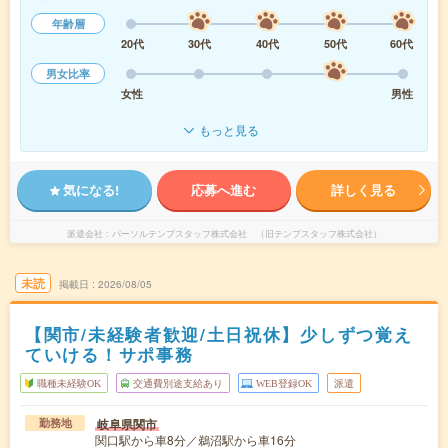
年齢層
20代
30代
40代
50代
60代
男女比率
女性
男性
もっと見る
気になる!
応募へ進む
詳しく見る
派遣会社
パーソルテンプスタッフ株式会社 （旧テンプスタッフ株式会社）
未読
掲載日
2026/08/05
【関市/未経験者歓迎/土日祝休】少しずつ覚え
ていける！サポ事務
職種未経験OK
交通費別途支給あり
WEB登録OK
派遣
岐阜県関市
勤務地
関口駅から車8分／鵜沼駅から車16分