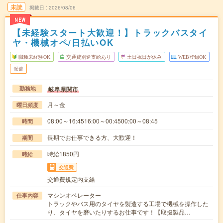
未読
掲載日
2026/08/06
NEW
【未経験スタート大歓迎！】トラックバスタイ
ヤ・機械オペ/日払いOK
職種未経験OK
交通費別途支給あり
土日祝日が休み
WEB登録OK
派遣
岐阜県関市
勤務地
月～金
曜日頻度
08:00～16:4516:00～00:4500:00～08:45
時間
長期でお仕事できる方、大歓迎！
期間
時給1850円
時給
交通費
交通費規定内支給
マシンオペレーター
仕事内容
トラックやバス用のタイヤを製造する工場で機械を操作した
り、タイヤを磨いたりするお仕事です！【取扱製品…