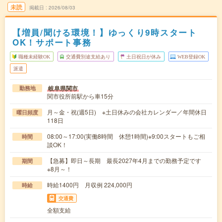
未読
掲載日
2026/08/03
【増員/聞ける環境！】ゆっくり9時スタート
OK！サポート事務
職種未経験OK
交通費別途支給あり
土日祝日が休み
WEB登録OK
派遣
岐阜県関市
勤務地
関市役所前駅から車15分
月～金・祝(週5日) ※土日休みの会社カレンダー／年間休日
曜日頻度
118日
08:00～17:00(実働8時間 休憩1時間)※9:00スタートもご相
時間
談OK！
【急募】即日～長期 最長2027年4月までの勤務予定です
期間
※8月～！
時給1400円 月収例 224,000円
時給
交通費
全額支給