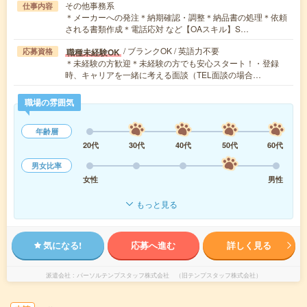
その他事務系
仕事内容
＊メーカーへの発注＊納期確認・調整＊納品書の処理＊依頼
される書類作成＊電話応対 など【OAスキル】S…
/ ブランクOK / 英語力不要
職種未経験OK
応募資格
＊未経験の方歓迎＊未経験の方でも安心スタート！・登録
時、キャリアを一緒に考える面談（TEL面談の場合…
職場の雰囲気
年齢層
20代
30代
40代
50代
60代
男女比率
女性
男性
もっと見る
気になる!
応募へ進む
詳しく見る
派遣会社
パーソルテンプスタッフ株式会社 （旧テンプスタッフ株式会社）