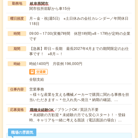
岐阜県関市
勤務地
関市役所前駅から車15分
月～金・祝(週5日) ※土日休みの会社カレンダー／年間休日
曜日頻度
118日
09:00～17:00(実働7時間 休憩1時間)※8－17時が定時の企業
時間
です
【急募】即日～長期 最長2027年4月までの期間限定のお仕
期間
事です！ ※8月～！
時給1400円 月収例 196,000円
時給
交通費
全額支給
営業事務
仕事内容
～様々な産業を支える機械メーカーで購買に関わる事務を担
当いただきます～＊仕入れ先へ発注＊納期の確認、…
/ ブランクOK / 英語力不要
職種未経験OK
応募資格
＊未経験の方歓迎＊未経験の方でも安心スタート！・登録
時、キャリアを一緒に考える面談（電話面談の場合）…
職場の雰囲気