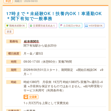
未読
掲載日
2026/08/03
17時まで＊未経験OK！扶養内OK！車通勤OK
＊関下有知で一般事務
職種未経験OK
交通費別途支給あり
土日祝日が休み
WEB登録OK
派遣
岐阜県関市
勤務地
関下有知駅から徒歩20分
月～金／週5日
曜日頻度
09:00-17:00（休憩60分）実働7時間
時間
2026年09月01日スタート、期間限定 ※開始日相談OK ※9
期間
月～！
時給1380円 月収例 19万円 時給1380円×実働7h×週5日×4
時給
週 ※月収例を保証するものではありません。※給与即受取り
サービス利用可（利用条件有）
交通費
1ヶ月3万円を上限として実費支給
一般事務
仕事内容