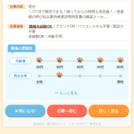
受付
仕事内容
＼17:15で帰宅できる！帰ってからの時間も有意義＊／患者
様の呼び込み案内検査説明同意書の確認メッセ…
/ ブランクOK / パソコンスキル不要 / 英語力
職種未経験OK
応募資格
不要
未経験OK！年齢不問
職場の雰囲気
年齢層
20代
30代
40代
50代
60代
男女比率
女性
男性
もっと見る
気になる!
応募へ進む
詳しく見る
派遣会社
株式会社ルフト・メディカルケア 岐阜支店