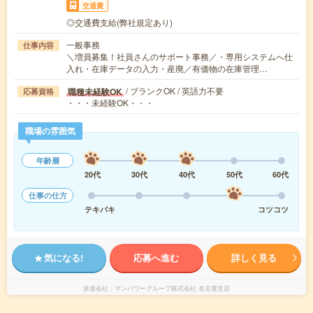
交通費
◎交通費支給(弊社規定あり)
一般事務
仕事内容
＼増員募集！社員さんのサポート事務／・専用システムへ仕
入れ・在庫データの入力・産廃／有価物の在庫管理…
/ ブランクOK / 英語力不要
職種未経験OK
応募資格
・・・未経験OK・・・
職場の雰囲気
年齢層
20代
30代
40代
50代
60代
仕事の仕方
テキパキ
コツコツ
気になる!
応募へ進む
詳しく見る
派遣会社
マンパワーグループ株式会社 名古屋支店