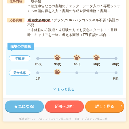
一般事務
仕事内容
＊確定申告などの書類のチェック、データ入力＊専用システ
ムへ申請内容を入力＊書類の作成や保管業務＊書類…
/ ブランクOK / パソコンスキル不要 / 英語力
職種未経験OK
応募資格
不要
＊未経験の方歓迎＊未経験の方でも安心スタート！・登録
時、キャリアを一緒に考える面談（TEL面談の場合…
職場の雰囲気
年齢層
20代
30代
40代
50代
60代
男女比率
女性
男性
もっと見る
気になる!
応募へ進む
詳しく見る
派遣会社
パーソルテンプスタッフ株式会社 （旧テンプスタッフ株式会社）