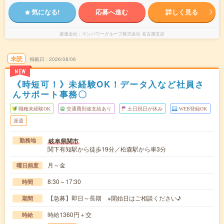
気になる!
応募へ進む
詳しく見る
派遣会社
マンパワーグループ株式会社 名古屋支店
未読
掲載日
2026/08/06
NEW
《時短可！》未経験OK！データ入など社員さ
んサポート事務〇
職種未経験OK
交通費別途支給あり
土日祝日が休み
WEB登録OK
派遣
岐阜県関市
勤務地
関下有知駅から徒歩19分／松森駅から車3分
月～金
曜日頻度
8:30～17:30
時間
【急募】即日～長期 ※開始日はご相談ください♪
期間
時給1360円＋交
時給