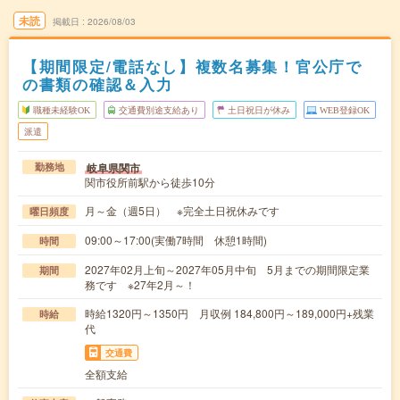
未読
掲載日
2026/08/03
【期間限定/電話なし】複数名募集！官公庁で
の書類の確認＆入力
職種未経験OK
交通費別途支給あり
土日祝日が休み
WEB登録OK
派遣
岐阜県関市
勤務地
関市役所前駅から徒歩10分
月～金（週5日） ※完全土日祝休みです
曜日頻度
09:00～17:00(実働7時間 休憩1時間)
時間
2027年02月上旬～2027年05月中旬 5月までの期間限定業
期間
務です ※27年2月～！
時給1320円～1350円 月収例 184,800円～189,000円+残業
時給
代
交通費
全額支給