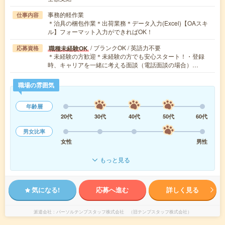
事務的軽作業
仕事内容
＊治具の梱包作業＊出荷業務＊データ入力(Excel)【OAスキ
ル】フォーマット入力ができればOK！
/ ブランクOK / 英語力不要
職種未経験OK
応募資格
＊未経験の方歓迎＊未経験の方でも安心スタート！・登録
時、キャリアを一緒に考える面談（電話面談の場合）…
職場の雰囲気
年齢層
20代
30代
40代
50代
60代
男女比率
女性
男性
もっと見る
気になる!
応募へ進む
詳しく見る
派遣会社
パーソルテンプスタッフ株式会社 （旧テンプスタッフ株式会社）