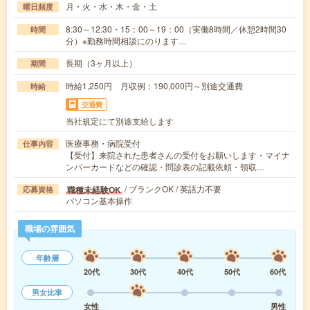
月・火・水・木・金・土
曜日頻度
8:30～12:30・15：00～19：00（実働8時間／休憩2時間30
時間
分）※勤務時間相談にのります…
長期（3ヶ月以上）
期間
時給1,250円 月収例：190,000円～別途交通費
時給
交通費
当社規定にて別途支給します
医療事務・病院受付
仕事内容
【受付】来院された患者さんの受付をお願いします・マイナ
ンバーカードなどの確認・問診表の記載依頼・領収…
/ ブランクOK / 英語力不要
職種未経験OK
応募資格
パソコン基本操作
職場の雰囲気
年齢層
20代
30代
40代
50代
60代
男女比率
女性
男性