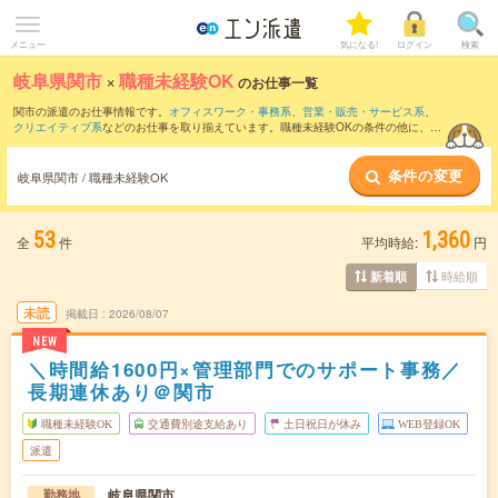
メニュー
気になる!
ログイン
検索
岐阜県関市
×
職種未経験OK
のお仕事一覧
関市の派遣のお仕事情報です。
オフィスワーク・事務系
、
営業・販売・サービス系
、
クリエイティブ系
などのお仕事を取り揃えています。職種未経験OKの条件の他に、
交
通費別途支給あり
、
友だちと一緒の応募OK
、
10名以上の大量募集
などのこだわり条
件も取り揃えています。
条件の変更
岐阜県関市 / 職種未経験OK
53
1,360
全
件
平均時給:
円
時給順
新着順
未読
掲載日
2026/08/07
NEW
＼時間給1600円×管理部門でのサポート事務／
長期連休あり＠関市
職種未経験OK
交通費別途支給あり
土日祝日が休み
WEB登録OK
派遣
岐阜県関市
勤務地