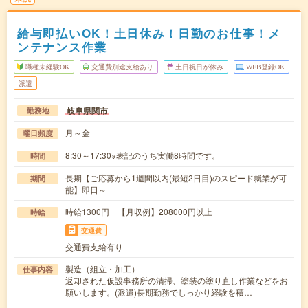
給与即払いOK！土日休み！日勤のお仕事！メ
ンテナンス作業
職種未経験OK
交通費別途支給あり
土日祝日が休み
WEB登録OK
派遣
岐阜県関市
勤務地
月～金
曜日頻度
8:30～17:30※表記のうち実働8時間です。
時間
長期【ご応募から1週間以内(最短2日目)のスピード就業が可
期間
能】即日～
時給1300円 【月収例】208000円以上
時給
交通費
交通費支給有り
製造（組立・加工）
仕事内容
返却された仮設事務所の清掃、塗装の塗り直し作業などをお
願いします。(派遣)長期勤務でしっかり経験を積…