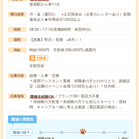
坂祝駅から車11分
月～金（週5日） ※土日祝休み（企業カレンダーあり）長期
曜日頻度
連休あり★年間休日120日以上
08:30～17:15(実働8時間 休憩45分)
時間
【急募】即日～長期 ※8月～！
期間
時給1600円 月収例 256,000円+残業代
時給
交通費
全額支給
総務・人事・労務
仕事内容
＊採用アシスタント業務 求職者の方とのやりとり、面接設
定（近隣のイベント会場での対応もあり）＊社内研…
/ ブランクOK / 英語力不要
職種未経験OK
応募資格
＊未経験の方歓迎＊未経験の方でも安心スタート！・登録
時、キャリアを一緒に考える面談（電話面談の場合）…
職場の雰囲気
職場の様子
活気がある
しずか