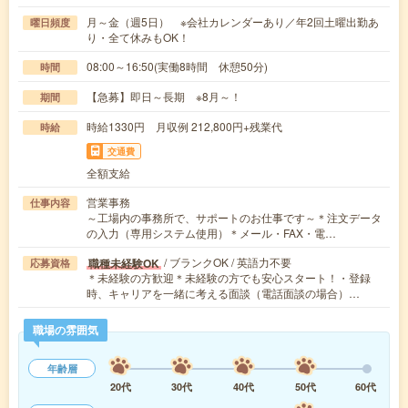
月～金（週5日） ※会社カレンダーあり／年2回土曜出勤あ
曜日頻度
り・全て休みもOK！
08:00～16:50(実働8時間 休憩50分)
時間
【急募】即日～長期 ※8月～！
期間
時給1330円 月収例 212,800円+残業代
時給
交通費
全額支給
営業事務
仕事内容
～工場内の事務所で、サポートのお仕事です～＊注文データ
の入力（専用システム使用）＊メール・FAX・電…
/ ブランクOK / 英語力不要
職種未経験OK
応募資格
＊未経験の方歓迎＊未経験の方でも安心スタート！・登録
時、キャリアを一緒に考える面談（電話面談の場合）…
職場の雰囲気
年齢層
20代
30代
40代
50代
60代