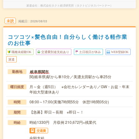
派遣会社
株式会社タクト経済研究所（タクトビジネスパートナー）
未読
掲載日
2026/08/03
コツコツ×髪色自由！自分らしく働ける軽作業
のお仕事
職種未経験OK
交通費別途支給あり
土日祝日が休み
WEB登録OK
派遣
岐阜県関市
勤務地
関(岐阜県)駅から車10分／美濃太田駅から車25分
月～金（週5日） ※会社カレンダーあり／GW・お盆・年末
曜日頻度
年始大型連休あり
08:00～17:00(実働7時間55分 休憩1時間05分)
時間
【急募】即日～長期 ※即日～！
期間
時給1330円 月収例 210,672円+残業代
時給
交通費
全額支給