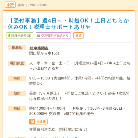
未読
掲載日
2026/08/05
【受付事務】週4日～・時短OK！土日どちらか
休みOK！税理士サポートあり✨
職種未経験OK
交通費別途支給あり
派遣
岐阜県関市
勤務地
関口駅から車15分
火・水・木・金・土・日 (月曜定休) ※週4日～OK ※土日どち
曜日頻度
らか出勤できる方
9:00～18:00（実働8時間／休憩1時間）※時間の相談可能、短
時間
時間OK
長期（3ヶ月以上） ※開始日ご相談ください！頑張り次第で
期間
は直接雇用の道も！
時給1300円～1400円 月収例：1,300円×8時間×20日＝
時給
208,000円+交通費 ※8時間勤務の場合
交通費
交通費別途支給 (弊社規定に沿う)