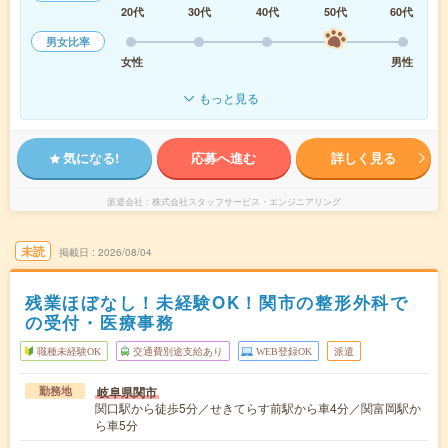
20代
30代
40代
50代
60代
男女比率
女性
男性
もっと見る
気になる!
応募へ進む
詳しく見る
派遣会社
株式会社スタッフサービス・エンジニアリング
未読
掲載日
2026/08/04
残業ほぼなし！未経験OK！関市の整形外科で
の受付・医療事務
職種未経験OK
交通費別途支給あり
WEB登録OK
派遣
岐阜県関市
勤務地
関口駅から徒歩5分／せきてらす前駅から車4分／関富岡駅か
ら車5分