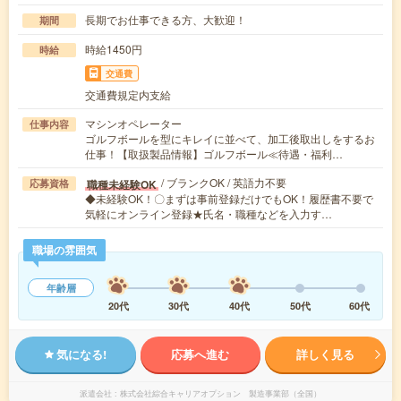
長期でお仕事できる方、大歓迎！
期間
時給1450円
時給
交通費
交通費規定内支給
マシンオペレーター
仕事内容
ゴルフボールを型にキレイに並べて、加工後取出しをするお
仕事！【取扱製品情報】ゴルフボール≪待遇・福利…
/ ブランクOK / 英語力不要
職種未経験OK
応募資格
◆未経験OK！〇まずは事前登録だけでもOK！履歴書不要で
気軽にオンライン登録★氏名・職種などを入力す…
職場の雰囲気
年齢層
20代
30代
40代
50代
60代
気になる!
応募へ進む
詳しく見る
派遣会社
株式会社綜合キャリアオプション 製造事業部（全国）