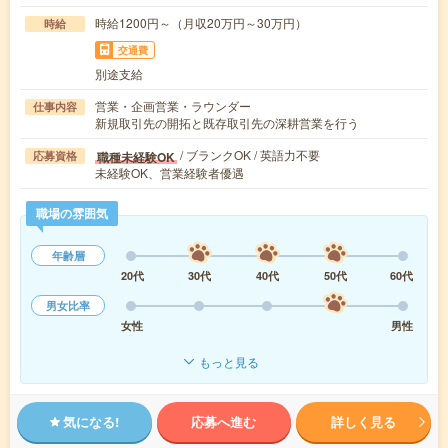
時給1200円～（月収20万円～30万円）
時給
交通費
別途支給
営業・企画営業・ラウンダー
仕事内容
新規取引先の開拓と既存取引先の深耕営業を行う
/ ブランクOK / 英語力不要
職種未経験OK
応募資格
未経験OK、営業経験者優遇
職場の雰囲気
年齢層
20代
30代
40代
50代
60代
男女比率
女性
男性
もっと見る
気になる!
応募へ進む
詳しく見る