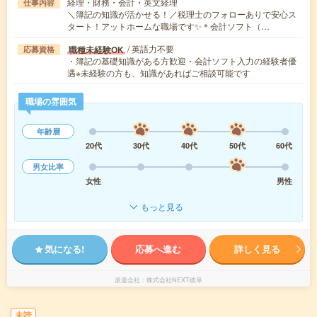
経理・財務・会計・英文経理
仕事内容
＼簿記の知識が活かせる！／税理士のフォローありで安心ス
タート！アットホームな職場です✨＊会計ソフト（…
/ 英語力不要
職種未経験OK
応募資格
・簿記の基礎知識がある方歓迎・会計ソフト入力の経験者優
遇※未経験の方も、知識があればご相談可能です
職場の雰囲気
年齢層
20代
30代
40代
50代
60代
男女比率
女性
男性
もっと見る
気になる!
応募へ進む
詳しく見る
派遣会社
株式会社NEXT岐阜
未読