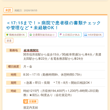
未読
掲載日
2026/08/05
＜17:15まで！＞病院で患者様の書類チェック
や管理など＊未経験OK！
職種未経験OK
交通費別途支給あり
土日祝日が休み
WEB登録OK
派遣
岐阜県関市
勤務地
関市役所前駅から徒歩15分／関(岐阜県)駅から車4分／美濃
太田駅から車22分／名電各務原駅から車24分
月～金
曜日頻度
8:30～17:15（勤務時間8h、休憩時間0.75h）
時間
＜急募＞即日～長期 ＊7月～8月～開始日相談OK！
期間
時給1215円（月収例194,400円＝1,230円×8時間×20日勤
時給
務）★前払い制度あり（会社規定内）
交通費
規定内支給