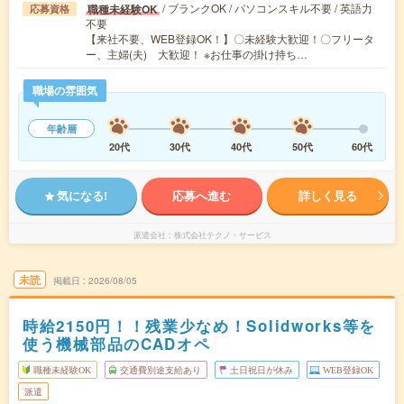
/ ブランクOK / パソコンスキル不要 / 英語力
職種未経験OK
応募資格
不要
【来社不要、WEB登録OK！】〇未経験大歓迎！〇フリータ
ー、主婦(夫) 大歓迎！ ※お仕事の掛け持ち…
職場の雰囲気
年齢層
20代
30代
40代
50代
60代
気になる!
応募へ進む
詳しく見る
派遣会社
株式会社テクノ・サービス
未読
掲載日
2026/08/05
時給2150円！！残業少なめ！Solidworks等を
使う機械部品のCADオペ
職種未経験OK
交通費別途支給あり
土日祝日が休み
WEB登録OK
派遣