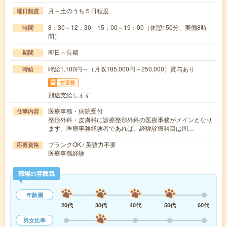
月～土のうち５日程度
曜日頻度
8：30～12：30 15：00～19：00（休憩150分、実働8時
時間
間）
即日～長期
期間
時給1,100円～（月収185,000円～250,000）賞与あり
時給
交通費
別途支給します
医療事務・病院受付
仕事内容
整形外科・皮膚科に診療整形外科の医療事務がメインとなり
ます。医療事務経験者であれば、経験診療科目は問…
ブランクOK / 英語力不要
応募資格
医療事務経験
職場の雰囲気
年齢層
20代
30代
40代
50代
60代
男女比率