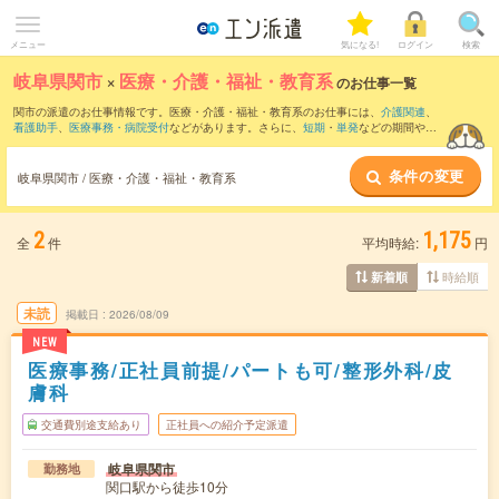
メニュー
気になる!
ログイン
検索
岐阜県関市
×
医療・介護・福祉・教育系
のお仕事一覧
関市の派遣のお仕事情報です。医療・介護・福祉・教育系のお仕事には、
介護関連
、
看護助手
、
医療事務・病院受付
などがあります。さらに、
短期
・
単発
などの期間や、
職種未経験OK
などのこだわり条件で絞り込んでいただけます。
条件の変更
岐阜県関市 / 医療・介護・福祉・教育系
2
1,175
全
件
平均時給:
円
時給順
新着順
未読
掲載日
2026/08/09
NEW
医療事務/正社員前提/パートも可/整形外科/皮
膚科
交通費別途支給あり
正社員への紹介予定派遣
岐阜県関市
勤務地
関口駅から徒歩10分