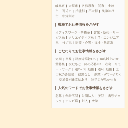
岐阜市
大垣市
各務原市
関市
土岐
市
可児市
揖斐郡
不破郡
美濃加茂
市
中津川市
職種でお仕事情報をさがす
オフィスワーク・事務系
営業・販売・サー
ビス系
クリエイティブ系
IT・エンジニア
系
技術系
医療・介護・福祉・教育系
こだわりでお仕事情報をさがす
短期
単発
職種未経験OK
10名以上の大
量募集
友だちと一緒の応募OK
在宅・リモ
ートワーク
週2～3日勤務
週4日勤務
土
日祝のみ勤務
残業なし
副業・WワークOK
交通費別途支給あり
語学力が活かせる
人気のワードでお仕事情報をさがす
急募
年齢不問
財団法人
英語
書類チェ
ック
テレビ局
封入
大学