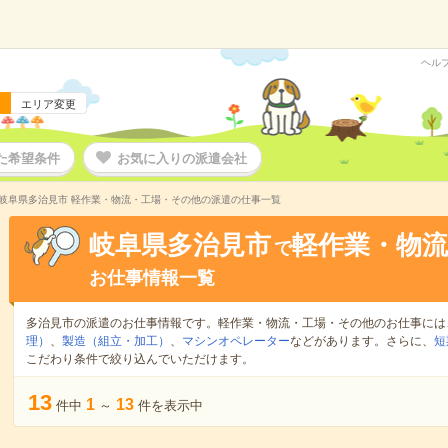
ヘル
エリア変更
た希望条件
お気に入りの派遣会社
岐阜県多治見市 軽作業・物流・工場・その他の派遣の仕事一覧
岐阜県多治見市
軽作業・物
で
お仕事情報一覧
多治見市の派遣のお仕事情報です。軽作業・物流・工場・その他のお仕事には
理）
、
製造（組立・加工）
、
マシンオペレーター
などがあります。さらに、
短
こだわり条件で絞り込んでいただけます。
13
1
13
件中
～
件を表示中