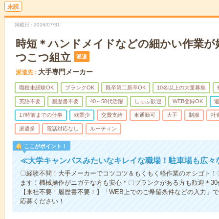
未読
掲載日
2026/07/31
時短＊ハンドメイドなどの細かい作業が
つこつ組立
派遣
大手専門メーカー
派遣先
職種未経験OK
ブランクOK
既卒第二新卒OK
10名以上の大量募集
英語不要
履歴書不要
40～50代活躍
しゅふ歓迎
WEB登録OK
週
17時前までの仕事
残業少
交費支給
車通勤可
大手
制服
社
派遣多
電話対応なし
ルーティン
ここがポイント！
≪大学キャンパスみたいなキレイな職場！駐車場も広々
〇経験不問！大手メーカーでコツコツ＆もくもく軽作業のオシゴト！
ます！機械操作がニガテな方も安心＊〇ブランクがある方も歓迎＊30
【来社不要！履歴書不要！】「WEB上でのご希望条件などの入力」
応募ください！