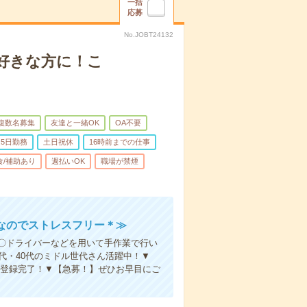
一括
応募
No.JOBT24132
好きな方に！こ
複数名募集
友達と一緒OK
OA不要
5日勤務
土日祝休
16時前までの仕事
食/補助あり
週払いOK
職場が禁煙
なのでストレスフリー＊≫
〇ドライバーなどを用いて手作業で行い
代・40代のミドル世代さん活躍中！▼
で登録完了！▼【急募！】ぜひお早目にご