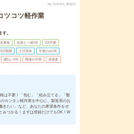
No.TSSTKA_東海25
〇コツコツ軽作業
ます。
名募集
友達と一緒OK
OA不要
5日勤務
土日祝休
午後のみOK
週払いOK
職場が分煙
派遣多
資格は不要！「包む」「組み立てる」「数
Kのカンタン軽作業を中心に、製造系のお
働きたい」など、あなたの希望条件をぜ
とみつかる！まずは登録だけでもOK！W