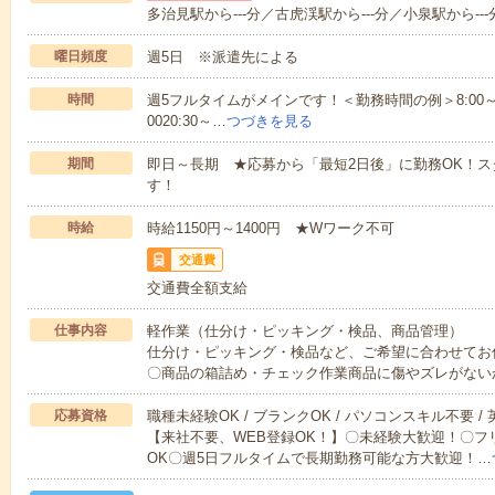
多治見駅から---分／古虎渓駅から---分／小泉駅から---
曜日頻度
週5日 ※派遣先による
時間
週5フルタイムがメインです！＜勤務時間の例＞8:00～17:008:
0020:30～…
つづきを見る
期間
即日～長期 ★応募から「最短2日後」に勤務OK！
す！
時給
時給1150円～1400円 ★Wワーク不可
交通費
交通費全額支給
仕事内容
軽作業（仕分け・ピッキング・検品、商品管理）
仕分け・ピッキング・検品など、ご希望に合わせてお
〇商品の箱詰め・チェック作業商品に傷やズレがない
応募資格
職種未経験OK / ブランクOK / パソコンスキル不要 /
【来社不要、WEB登録OK！】〇未経験大歓迎！〇フ
OK〇週5日フルタイムで長期勤務可能な方大歓迎！…