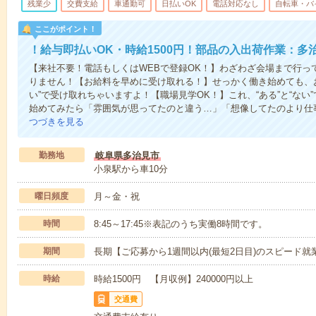
残業少
交費支給
車通勤可
日払いOK
電話対応なし
自転車・バ
ここがポイント！
！給与即払いOK・時給1500円！部品の入出荷作業：多
【来社不要！電話もしくはWEBで登録OK！】わざわざ会場まで行っ
りません！【お給料を早めに受け取れる！】せっかく働き始めても、
い”で受け取れちゃいますよ！【職場見学OK！】これ、“ある”と“な
始めてみたら「雰囲気が思ってたのと違う…」「想像してたのより仕
つづきを見る
勤務地
岐阜県多治見市
小泉駅から車10分
曜日頻度
月～金・祝
時間
8:45～17:45※表記のうち実働8時間です。
期間
長期【ご応募から1週間以内(最短2日目)のスピード就
時給
時給1500円 【月収例】240000円以上
交通費