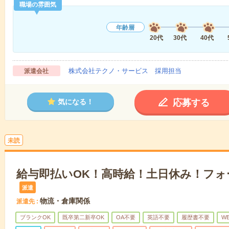
職場の雰囲気
年齢層
20代
30代
40代
株式会社テクノ・サービス 採用担当
派遣会社
応募する
気になる！
未読
給与即払いOK！高時給！土日休み！フォ
派遣
物流・倉庫関係
派遣先
ブランクOK
既卒第二新卒OK
OA不要
英語不要
履歴書不要
W