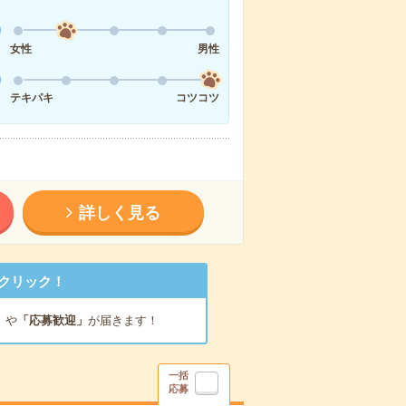
女性
男性
テキパキ
コツコツ
詳しく見る
クリック！
」
や
「応募歓迎」
が届きます！
一括
応募