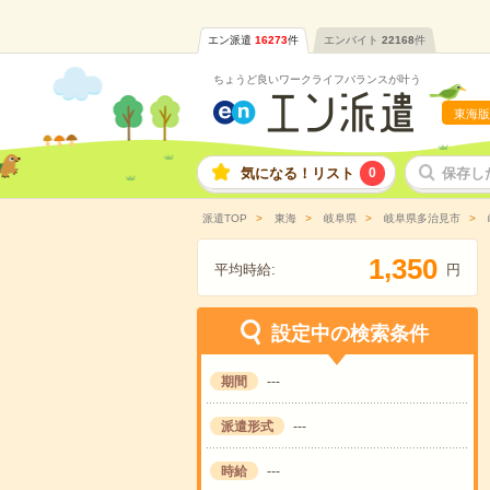
エン派遣
16273
件
エンバイト
22168
件
ちょうど良いワークライフバランスが叶う
東海版
気になる！リスト
0
保存し
派遣TOP
東海
岐阜県
岐阜県多治見市
,
1
3
5
0
平均時給:
円
設定中の検索条件
期間
---
派遣形式
---
時給
---