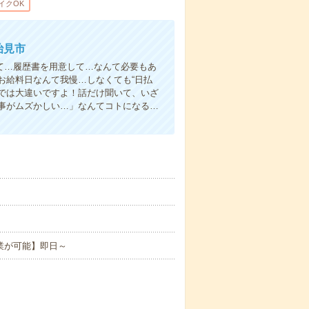
イクOK
治見市
て…履歴書を用意して…なんて必要もあ
お給料日なんて我慢…しなくても“日払
い”では大違いですよ！話だけ聞いて、いざ
事がムズかしい…」なんてコトになる…
業が可能】即日～