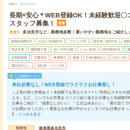
掲載日
2026/07/21
長期×安心＊WEB登録OK！未経験歓迎
スタッフ募集！
派遣
多治見市など…勤務地多数！通いやすい勤務地をご紹介し
派遣先
職種未経験OK
社会人未経験OK
ブランクOK
既卒第二新卒OK
複数
英語不要
履歴書不要
40～50代活躍
しゅふ歓迎
WEB登録OK
週
交替制勤務
交費支給
車通勤可
制服
社食/補助あり
日払いOK
電話対応なし
自転車・バイクOK
ここがポイント！
来社必要なし！WEB登録でラクラクお仕事探し！
＼人気の座り作業あり！未経験でも安心スタート!／特別なスキルや
える」など、シンプルな作業をコツコツ繰り返すお仕事など未経験O
仕事をご紹介！「残業なしがいい」「土日は休みたい」「家の近くで
ひお聞かせください！豊富なお仕事の中からピッタリのお仕事がきっ
E…
つづきを見る
勤務地
岐阜県多治見市