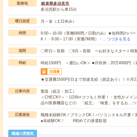
勤務地
岐阜県多治見市
多治見駅から車15分
曜日頻度
月～金（土日休み）
時間
9:00～16:00（実働6時間／日勤のみ）★短時間の
K！・9:00～17:00（実働7時間）・…
つづきを見る
期間
〇即日～長期 〇9月～長期 ⇒お好きなスタート時
時給
時給1500円 ＜週払いOK＞ ■月収例：20万4000円（
交通費
★交通費1500円/日まで別途支給（規定あり）！※月21
仕事内容
製造（組立・加工）
＜CHECK!!＞・1日6h×コツもく作業！・女性が
品や医療機器などの 「組立」「検査」をするお…
つ
応募資格
職種未経験OK / ブランクOK / パソコンスキル不要 /
●未経験OK！ #初めての派遣歓迎
職場の雰囲気