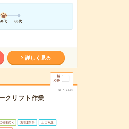
50代
60代
詳しく見る
一括
応募
No.771524
ークリフト作業
EB登録OK
週5日勤務
土日祝休