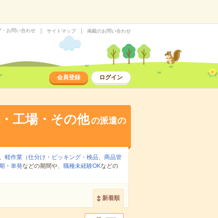
プ・お問い合わせ
サイトマップ
掲載のお問い合わせ
会員登録
ログイン
流・工場・その他
の派遣の
、
軽作業（仕分け・ピッキング・検品、商品管
期
・
単発
などの期間や、
職種未経験OK
などの
新着順