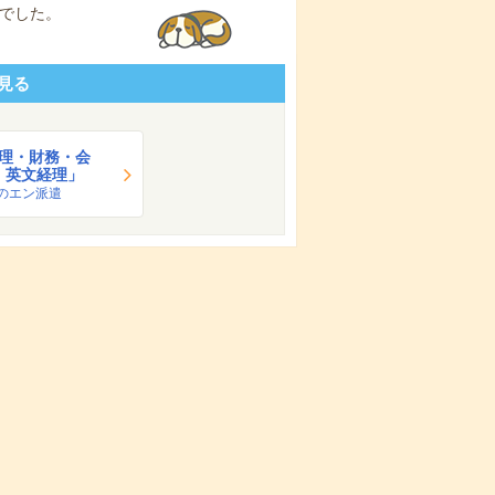
でした。
見る
理・財務・会
・英文経理」
のエン派遣