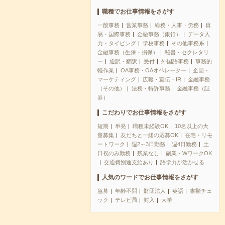
職種でお仕事情報をさがす
一般事務
営業事務
総務・人事・労務
貿
易・国際事務
金融事務（銀行）
データ入
力・タイピング
学校事務
その他事務系
金融事務（生保・損保）
秘書・セクレタリ
ー
通訳・翻訳
受付
外国語事務
事務的
軽作業
OA事務・OAオペレーター
企画・
マーケティング
広報・宣伝・IR
金融事務
（その他）
法務・特許事務
金融事務（証
券）
こだわりでお仕事情報をさがす
短期
単発
職種未経験OK
10名以上の大
量募集
友だちと一緒の応募OK
在宅・リモ
ートワーク
週2～3日勤務
週4日勤務
土
日祝のみ勤務
残業なし
副業・WワークOK
交通費別途支給あり
語学力が活かせる
人気のワードでお仕事情報をさがす
急募
年齢不問
財団法人
英語
書類チェ
ック
テレビ局
封入
大学