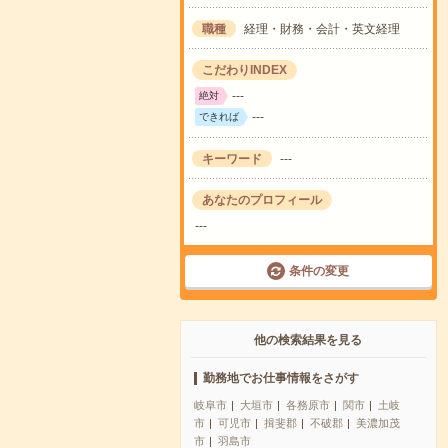
職種
経理・財務・会計・英文経理
こだわりINDEX
---
絶対
---
できれば
キーワード
---
あなたのプロフィール
---
条件の変更
他の検索結果を見る
勤務地でお仕事情報をさがす
岐阜市
大垣市
各務原市
関市
土岐
市
可児市
揖斐郡
不破郡
美濃加茂
市
羽島市