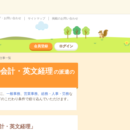
プ・お問い合わせ
サイトマップ
掲載のお問い合わせ
会員登録
ログイン
仕事一覧
会計・英文経理
の派遣の
に、
一般事務
、
営業事務
、
総務・人事・労務
な
どのこだわり条件で絞り込んでいただけます。
計・英文経理
」