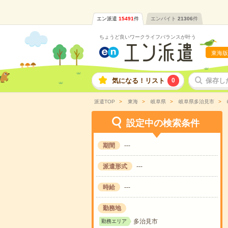
エン派遣
15491
件
エンバイト
21306
件
ちょうど良いワークライフバランスが叶う
東海版
気になる！リスト
0
保存し
派遣TOP
東海
岐阜県
岐阜県多治見市
設定中の検索条件
期間
---
派遣形式
---
時給
---
勤務地
多治見市
勤務エリア