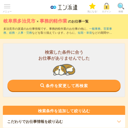
メニュー
気になる!
ログイン
検索
岐阜県多治見市
×
事務的軽作業
のお仕事一覧
多治見市の派遣のお仕事情報です。事務的軽作業のお仕事の他に、
一般事務
、
営業事
務
、
総務・人事・労務
などを取り揃えています。さらに、
短期
・
単発
などの期間や、
職種未経験OK
などのこだわり条件で絞り込んでいただけます。
検索した条件に合う
お仕事がありませんでした
条件を変更して再検索
検索条件を追加して絞り込む
こだわり
でお仕事情報を絞り込む