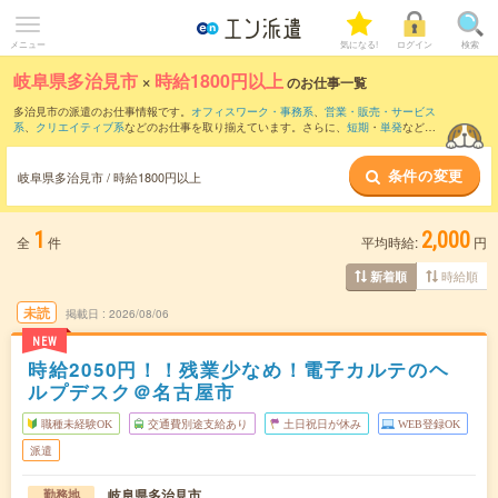
メニュー
気になる!
ログイン
検索
岐阜県多治見市
×
時給1800円以上
のお仕事一覧
多治見市の派遣のお仕事情報です。
オフィスワーク・事務系
、
営業・販売・サービス
系
、
クリエイティブ系
などのお仕事を取り揃えています。さらに、
短期
・
単発
などの
期間や、
職種未経験OK
などのこだわり条件で絞り込んでいただけます。
条件の変更
岐阜県多治見市 / 時給1800円以上
1
2,000
全
件
平均時給:
円
時給順
新着順
未読
掲載日
2026/08/06
NEW
時給2050円！！残業少なめ！電子カルテのヘ
ルプデスク＠名古屋市
職種未経験OK
交通費別途支給あり
土日祝日が休み
WEB登録OK
派遣
岐阜県多治見市
勤務地