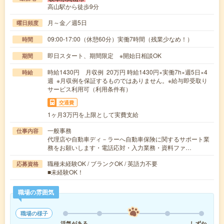
高山駅から徒歩9分
月～金／週5日
曜日頻度
09:00-17:00（休憩60分）実働7時間（残業少なめ！）
時間
即日スタート、期間限定 ※開始日相談OK
期間
時給1430円 月収例 20万円 時給1430円×実働7h×週5日×4
時給
週 ※月収例を保証するものではありません。※給与即受取り
サービス利用可（利用条件有）
交通費
1ヶ月3万円を上限として実費支給
一般事務
仕事内容
代理店や自動車ディ－ラーへ自動車保険に関するサポート業
務をお願いします・電話応対・入力業務・資料ファ…
職種未経験OK / ブランクOK / 英語力不要
応募資格
■未経験OK！
職場の雰囲気
職場の様子
活気がある
しずか