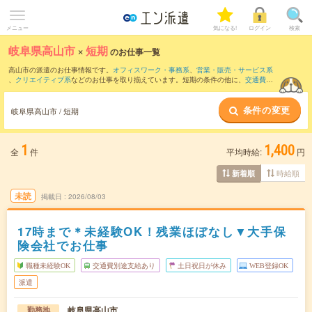
メニュー
気になる!
ログイン
検索
岐阜県高山市
×
短期
のお仕事一覧
高山市の派遣のお仕事情報です。
オフィスワーク・事務系
、
営業・販売・サービス系
、
クリエイティブ系
などのお仕事を取り揃えています。短期の条件の他に、
交通費別
途支給あり
、
職種未経験OK
、
友だちと一緒の応募OK
などでもお探し頂けます。
条件の変更
岐阜県高山市 / 短期
1
1,400
全
件
平均時給:
円
時給順
新着順
未読
掲載日
2026/08/03
17時まで＊未経験OK！残業ほぼなし▼大手保
険会社でお仕事
職種未経験OK
交通費別途支給あり
土日祝日が休み
WEB登録OK
派遣
岐阜県高山市
勤務地