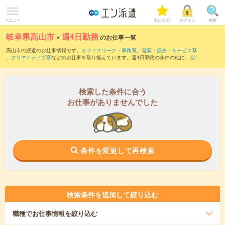
メニュー
気になる!
ログイン
検索
岐阜県高山市
×
週4日勤務
のお仕事一覧
高山市の派遣のお仕事情報です。
オフィスワーク・事務系
、
営業・販売・サービス系
、
クリエイティブ系
などのお仕事を取り揃えています。週4日勤務の条件の他に、
交通
費別途支給あり
、
職種未経験OK
、
友だちと一緒の応募OK
などのこだわり条件も取り
揃えています。
検索した条件に合う
お仕事がありませんでした
条件を変更して再検索
検索条件を追加して絞り込む
職種
でお仕事情報を絞り込む