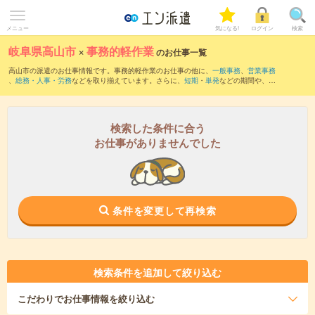
メニュー
気になる!
ログイン
検索
岐阜県高山市
×
事務的軽作業
のお仕事一覧
高山市の派遣のお仕事情報です。事務的軽作業のお仕事の他に、
一般事務
、
営業事務
、
総務・人事・労務
などを取り揃えています。さらに、
短期
・
単発
などの期間や、
職
種未経験OK
などのこだわり条件で絞り込んでいただけます。
検索した条件に合う
お仕事がありませんでした
条件を変更して再検索
検索条件を追加して絞り込む
こだわり
でお仕事情報を絞り込む