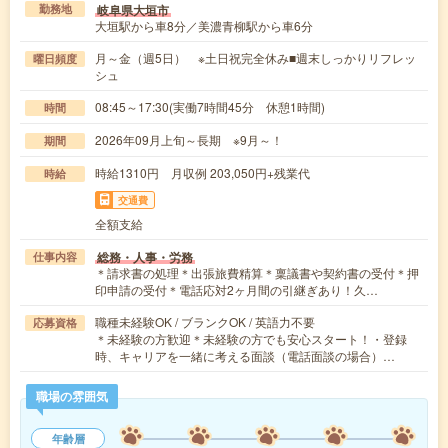
岐阜県大垣市
勤務地
大垣駅から車8分／美濃青柳駅から車6分
月～金（週5日） ※土日祝完全休み■週末しっかりリフレッ
曜日頻度
シュ
08:45～17:30(実働7時間45分 休憩1時間)
時間
2026年09月上旬～長期 ※9月～！
期間
時給1310円 月収例 203,050円+残業代
時給
交通費
全額支給
総務・人事・労務
仕事内容
＊請求書の処理＊出張旅費精算＊稟議書や契約書の受付＊押
印申請の受付＊電話応対2ヶ月間の引継ぎあり！久…
職種未経験OK / ブランクOK / 英語力不要
応募資格
＊未経験の方歓迎＊未経験の方でも安心スタート！・登録
時、キャリアを一緒に考える面談（電話面談の場合）…
職場の雰囲気
年齢層