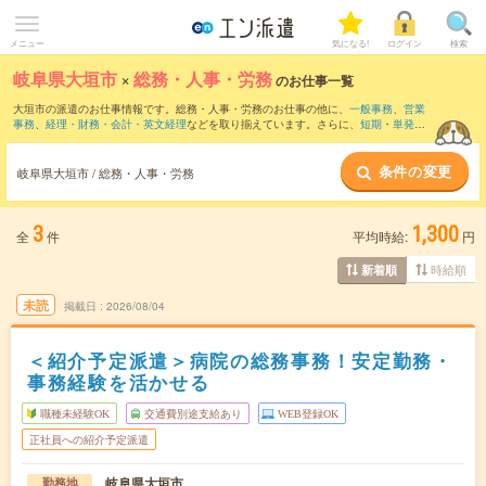
メニュー
気になる!
ログイン
検索
岐阜県大垣市
×
総務・人事・労務
のお仕事一覧
大垣市の派遣のお仕事情報です。総務・人事・労務のお仕事の他に、
一般事務
、
営業
事務
、
経理・財務・会計・英文経理
などを取り揃えています。さらに、
短期
・
単発
な
どの期間や、
職種未経験OK
などのこだわり条件で絞り込んでいただけます。職種辞
典：
人事のお仕事とは？とは？
総務のお仕事とは？とは？
条件の変更
岐阜県大垣市 / 総務・人事・労務
3
1,300
全
件
平均時給:
円
時給順
新着順
未読
掲載日
2026/08/04
＜紹介予定派遣＞病院の総務事務！安定勤務・
事務経験を活かせる
職種未経験OK
交通費別途支給あり
WEB登録OK
正社員への紹介予定派遣
岐阜県大垣市
勤務地