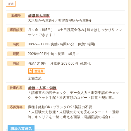
派遣
岐阜県大垣市
勤務地
大垣駅から車8分／美濃青柳駅から車6分
月～金（週5日） ※土日祝完全休み│週末はしっかりリフレ
曜日頻度
ッシュできます！
08:45～17:30(実働7時間45分 休憩1時間)
時間
2026年09月中旬～長期 ※9月～！
期間
時給1310円 月収例 203,050円+残業代
時給
交通費
全額支給
総務・人事・労務
仕事内容
＊請求書の内容チェック、データ入力＊出張申請のチェッ
ク、チケット手配＊社内書類のコピー・回覧＊契約書…
職種未経験OK / ブランクOK / 英語力不要
応募資格
＊未経験の方歓迎＊未経験の方でも安心スタート！・登録
時、キャリアを一緒に考える面談（電話面談の場合）…
職場の雰囲気