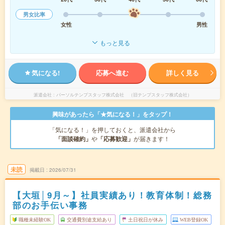
男女比率
女性
男性
もっと見る
気になる!
応募へ進む
詳しく見る
派遣会社
パーソルテンプスタッフ株式会社 （旧テンプスタッフ株式会社）
興味があったら「★気になる！」をタップ！
「気になる！」を押しておくと、派遣会社から
「面談確約」
や
「応募歓迎」
が届きます！
未読
掲載日
2026/07/31
【大垣│9月～】社員実績あり！教育体制！総務
部のお手伝い事務
職種未経験OK
交通費別途支給あり
土日祝日が休み
WEB登録OK