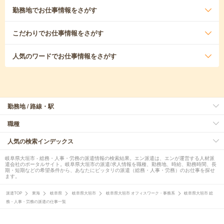
勤務地
でお仕事情報をさがす
こだわり
でお仕事情報をさがす
人気のワード
でお仕事情報をさがす
勤務地 / 路線・駅
職種
人気の検索インデックス
岐阜県大垣市 - 総務・人事・労務の派遣情報の検索結果。エン派遣は、エンが運営する人材派
遣会社のポータルサイト。岐阜県大垣市の派遣/求人情報を職種、勤務地、時給、勤務時間、長
期・短期などの希望条件から、あなたにピッタリの派遣（総務・人事・労務）のお仕事を探せ
ます。
派遣TOP
東海
岐阜県
岐阜県大垣市
岐阜県大垣市 オフィスワーク・事務系
岐阜県大垣市 総
務・人事・労務の派遣の仕事一覧