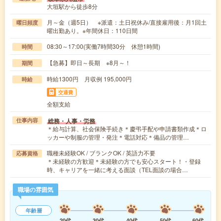
大垣駅から徒歩8分
月～金（週5日） ※派遣：土日祝休み/直接雇用後：月1回土
曜日頻度
曜出勤あり。※年間休日：110日間
08:30～17:00(実働7時間30分 休憩1時間)
時間
【急募】即日～長期 ※8月～！
期間
時給1300円 月収例 195,000円
時給
交通費
全額支給
総務・人事・労務
仕事内容
＊給与計算、社会保険手続き＊慶弔手配や申請書類作成＊ロ
ッカーや制服の管理・発注＊電話対応＊備品の管理…
職種未経験OK / ブランクOK / 英語力不要
応募資格
＊未経験の方歓迎＊未経験の方でも安心スタート！・登録
時、キャリアを一緒に考える面談（TEL面談の場合…
職場の雰囲気
年齢層
20代
30代
40代
50代
60代