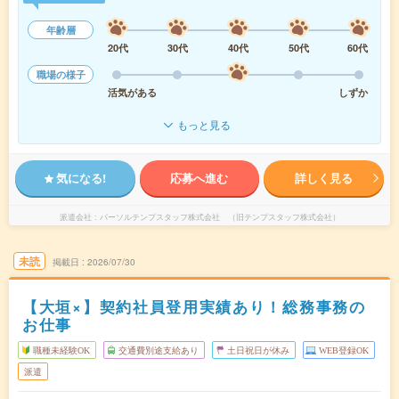
年齢層
20代
30代
40代
50代
60代
職場の様子
活気がある
しずか
もっと見る
気になる!
応募へ進む
詳しく見る
派遣会社
パーソルテンプスタッフ株式会社 （旧テンプスタッフ株式会社）
未読
掲載日
2026/07/30
【大垣×】契約社員登用実績あり！総務事務の
お仕事
職種未経験OK
交通費別途支給あり
土日祝日が休み
WEB登録OK
派遣