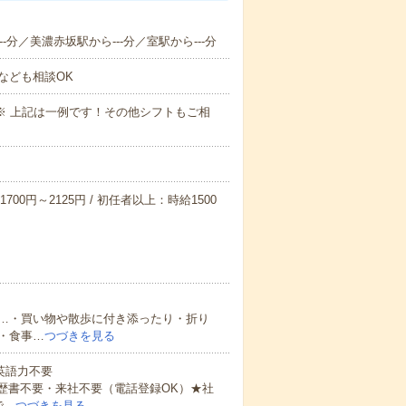
-分／美濃赤坂駅から---分／室駅から---分
なども相談OK
～09:00※ 上記は一例です！その他シフトもご相
700円～2125円 / 初任者以上：時給1500
…・買い物や散歩に付き添ったり・折り
・食事…
つづきを見る
 英語力不要
歴書不要・来社不要（電話登録OK）★社
で…
つづきを見る