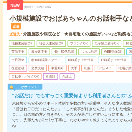
NEW
掲載日
2026/08/07
小規模施設でおばあちゃんのお話相手な
派遣
介護施設や病院など ★自宅近くの施設がいいなど勤務地
派遣先
職種未経験OK
社会人未経験OK
ブランクOK
既卒第二新卒OK
10
英語不要
履歴書不要
40～50代活躍
しゅふ歓迎
WEB登録OK
週
土日祝休
朝10時以降スタート
16時前までの仕事
17時前までの仕事
医療福祉
交費支給
車通勤可
大手
制服
日払いOK
職場が禁
自転車・バイクOK
看護師
介護士
ここがポイント！
“お話だけ”でもすっごく重要何よりも利用者さんとの“
未経験から安心のサポート体制で多数の方が活躍中！そんな少人数施
「昔はね〇〇だったんだよ」「この食事が好きなんだ」そうした他愛
コ…。目の前の方と向き合い、その人が過ごしやすいようにする。と
です。先輩たちが1つ1つ丁寧に、わかりやすく教えてくれますから
ね