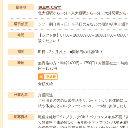
勤務地
岐阜県大垣市
北大垣駅から---分／東大垣駅から---分／大外羽駅から--
曜日頻度
シフト制（月～日）※平日のみなどの相談もOK※週3
時間
【シフト例】07:00～16:0009:00～18:0017:00
談ください！
期間
即日～2ヶ月以上 ■開始日の相談OK！
時給
無資格の方：時給1400円～1750円 / 介護福祉士：時給1
円～1875円
交通費
全額支給
仕事内容
介護関連
／利用者の方の日常生活をサポート！＼▽具体的には
紙や体操などのレクレーションに 一緒に参加したり
応募資格
職種未経験OK / ブランクOK / パソコンスキル不要 /
＼無資格＊未経験OK／★年齢不問・ブランクOK★履
会保険完備＼資格取得支援制度あり／働きながら0円