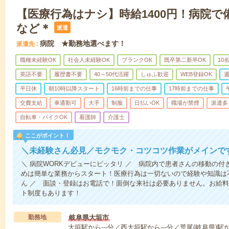
【医療行為はナシ】時給1400円！病院
など＊
派遣
病院 ★勤務地選べます！
派遣先
職種未経験OK
社会人未経験OK
ブランクOK
既卒第二新卒OK
10
英語不要
履歴書不要
40～50代活躍
しゅふ歓迎
WEB登録OK
週
平日休
朝10時以降スタート
16時前までの仕事
17時前までの仕事
交費支給
車通勤可
大手
制服
日払いOK
職場が禁煙
派遣多
自転車・バイクOK
看護師
介護士
ここがポイント！
＼未経験さん必見／モクモク・コツコツ作業がメインで
＼ 病院WORKデビューにピッタリ ／ 病院内で患者さんの移動の
めは簡単な業務からスタート！医療行為は一切ないので経験や知識は
ん ／ 面談・登録はお電話で！面倒な来社は必要ありません。お給料
ト制度もあります！
勤務地
岐阜県大垣市
大垣駅から---分／西大垣駅から---分／荒尾(岐阜県)駅