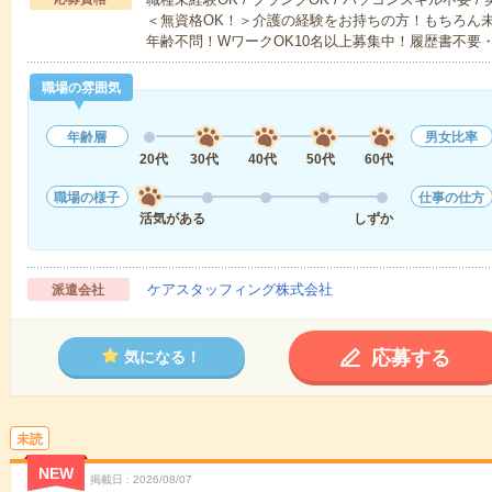
＜無資格OK！＞介護の経験をお持ちの方！もちろん
年齢不問！WワークOK10名以上募集中！履歴書不要
職場の雰囲気
年齢層
男女比率
20代
30代
40代
50代
60代
職場の様子
仕事の仕方
活気がある
しずか
ケアスタッフィング株式会社
派遣会社
応募する
気になる！
未読
NEW
掲載日
2026/08/07