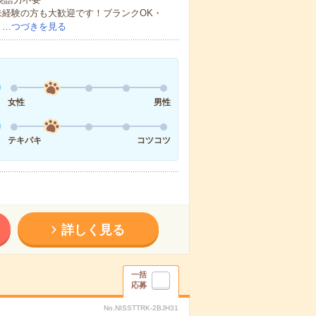
未経験の方も大歓迎です！ブランクOK・
・…
つづきを見る
女性
男性
テキパキ
コツコツ
詳しく見る
一括
応募
No.NISSTTRK-2BJH31