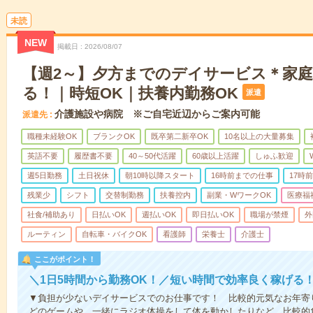
未読
NEW
掲載日
2026/08/07
【週2～】夕方までのデイサービス＊家
る！｜時短OK｜扶養内勤務OK
派遣
介護施設や病院 ※ご自宅近辺からご案内可能
派遣先
職種未経験OK
ブランクOK
既卒第二新卒OK
10名以上の大量募集
英語不要
履歴書不要
40～50代活躍
60歳以上活躍
しゅふ歓迎
週5日勤務
土日祝休
朝10時以降スタート
16時前までの仕事
17時
残業少
シフト
交替制勤務
扶養控内
副業・WワークOK
医療福
社食/補助あり
日払いOK
週払いOK
即日払いOK
職場が禁煙
外
ルーティン
自転車・バイクOK
看護師
栄養士
介護士
ここがポイント！
＼1日5時間から勤務OK！／短い時間で効率良く稼げる
▼負担が少ないデイサービスでのお仕事です！ 比較的元気なお年寄
どのゲームや、一緒にラジオ体操をして体を動かしたりなど。比較的