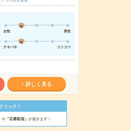
女性
男性
テキパキ
コツコツ
詳しく見る
クリック！
」
や
「応募歓迎」
が届きます！