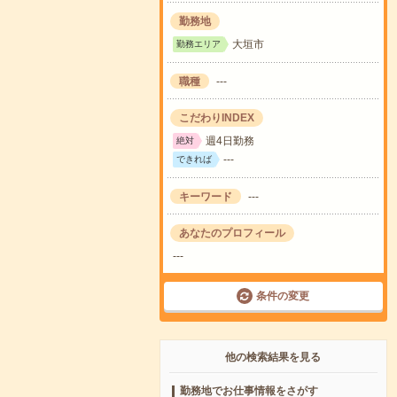
勤務地
大垣市
勤務エリア
職種
---
こだわりINDEX
週4日勤務
絶対
---
できれば
キーワード
---
あなたのプロフィール
---
条件の変更
他の検索結果を見る
勤務地でお仕事情報をさがす