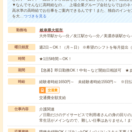
▼なんでそんなに高時給なの... 上場企業グループ会社ならではの
高水準の高時給でお仕事をご案内できるんです！また、独自のインセ
を大…
つづきを見る
勤務地
岐阜県大垣市
大外羽駅から---分／友江駅から---分／美濃赤坂駅から--
曜日頻度
週2日～OK！（月～日） ※希望のシフトを毎月提出
時間
★1日5時間～OK！
期間
【急募】即日勤務OK！中旬～など開始日相談可 ★
時給
経験者時給1650円～ 未経験者時給1550円～ ※日払
交通費
交通費全額支給
仕事内容
介護関連
／日勤だけのデイサービスで利用者さんの身の回りの
常生活がメインなので、難しい仕事はありません！ま
応募資格
職種未経験OK / ブランクOK / パソコンスキル不要 /