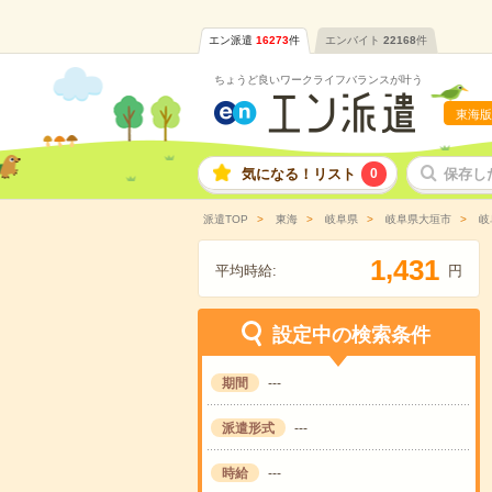
エン派遣
16273
件
エンバイト
22168
件
ちょうど良いワークライフバランスが叶う
東海版
気になる！リスト
0
保存し
派遣TOP
東海
岐阜県
岐阜県大垣市
岐
,
1
4
3
1
平均時給:
円
設定中の検索条件
期間
---
派遣形式
---
時給
---