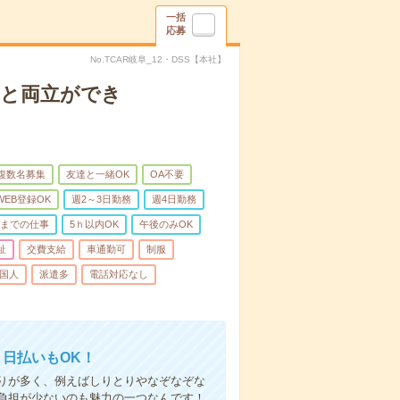
一括
応募
No.TCAR岐阜_12・DSS【本社】
庭と両立ができ
複数名募集
友達と一緒OK
OA不要
WEB登録OK
週2～3日勤務
週4日勤務
前までの仕事
5ｈ以内OK
午後のみOK
祉
交費支給
車通勤可
制服
国人
派遣多
電話対応なし
！日払いもOK！
りが多く、例えばしりとりやなぞなぞな
負担が少ないのも魅力の一つなんです！