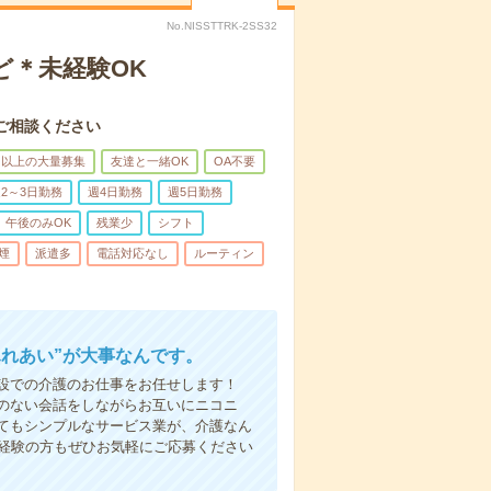
No.NISSTTRK-2SS32
ど＊未経験OK
ご相談ください
名以上の大量募集
友達と一緒OK
OA不要
2～3日勤務
週4日勤務
週5日勤務
午後のみOK
残業少
シフト
煙
派遣多
電話対応なし
ルーティン
ふれあい”が大事なんです。
設での介護のお仕事をお任せします！
のない会話をしながらお互いにニコニ
てもシンプルなサービス業が、介護なん
未経験の方もぜひお気軽にご応募ください