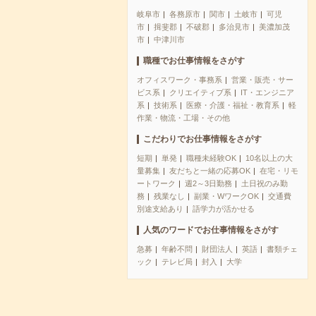
岐阜市
各務原市
関市
土岐市
可児
市
揖斐郡
不破郡
多治見市
美濃加茂
市
中津川市
職種でお仕事情報をさがす
オフィスワーク・事務系
営業・販売・サー
ビス系
クリエイティブ系
IT・エンジニア
系
技術系
医療・介護・福祉・教育系
軽
作業・物流・工場・その他
こだわりでお仕事情報をさがす
短期
単発
職種未経験OK
10名以上の大
量募集
友だちと一緒の応募OK
在宅・リモ
ートワーク
週2～3日勤務
土日祝のみ勤
務
残業なし
副業・WワークOK
交通費
別途支給あり
語学力が活かせる
人気のワードでお仕事情報をさがす
急募
年齢不問
財団法人
英語
書類チェ
ック
テレビ局
封入
大学