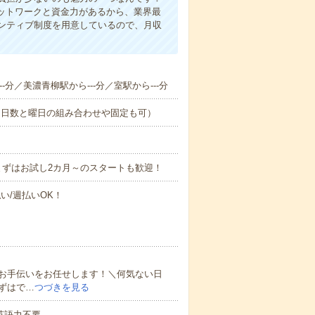
ネットワークと資金力があるから、業界最
ンティブ制度を用意しているので、月収
-分／美濃青柳駅から---分／室駅から---分
（日数と曜日の組み合わせや固定も可）
まずはお試し2カ月～のスタートも歓迎！
い/週払いOK！
お手伝いをお任せします！＼何気ない日
ずはで…
つづきを見る
 英語力不要