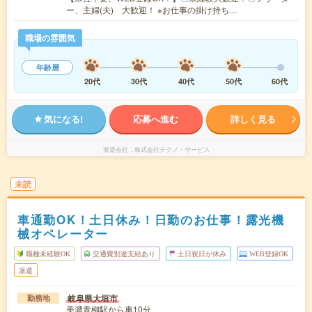
ー、主婦(夫) 大歓迎！ ※お仕事の掛け持ち…
職場の雰囲気
年齢層
20代
30代
40代
50代
60代
気になる!
応募へ進む
詳しく見る
派遣会社
株式会社テクノ・サービス
未読
車通勤OK！土日休み！日勤のお仕事！露光機
械オペレーター
職種未経験OK
交通費別途支給あり
土日祝日が休み
WEB登録OK
派遣
岐阜県大垣市
勤務地
美濃青柳駅から車10分