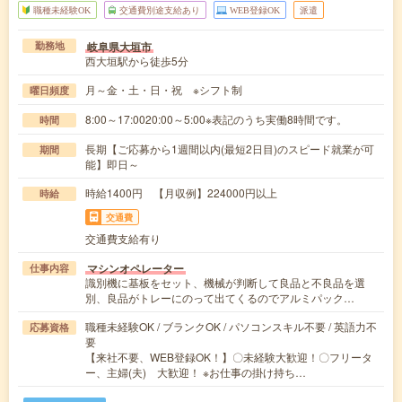
職種未経験OK
交通費別途支給あり
WEB登録OK
派遣
岐阜県大垣市
勤務地
西大垣駅から徒歩5分
月～金・土・日・祝 ※シフト制
曜日頻度
8:00～17:0020:00～5:00※表記のうち実働8時間です。
時間
長期【ご応募から1週間以内(最短2日目)のスピード就業が可
期間
能】即日～
時給1400円 【月収例】224000円以上
時給
交通費
交通費支給有り
マシンオペレーター
仕事内容
識別機に基板をセット、機械が判断して良品と不良品を選
別、良品がトレーにのって出てくるのでアルミパック…
職種未経験OK / ブランクOK / パソコンスキル不要 / 英語力不
応募資格
要
【来社不要、WEB登録OK！】〇未経験大歓迎！〇フリータ
ー、主婦(夫) 大歓迎！ ※お仕事の掛け持ち…