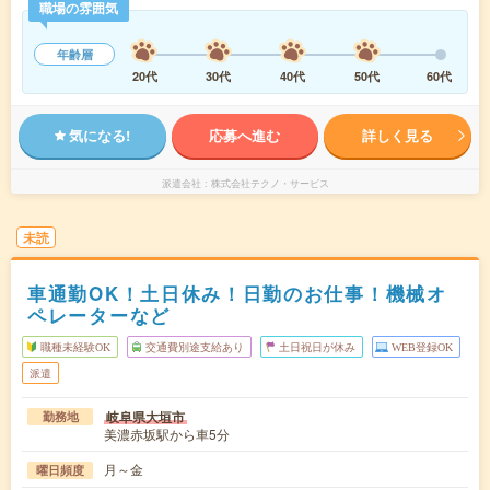
職場の雰囲気
年齢層
20代
30代
40代
50代
60代
気になる!
応募へ進む
詳しく見る
派遣会社
株式会社テクノ・サービス
未読
車通勤OK！土日休み！日勤のお仕事！機械オ
ペレーターなど
職種未経験OK
交通費別途支給あり
土日祝日が休み
WEB登録OK
派遣
岐阜県大垣市
勤務地
美濃赤坂駅から車5分
月～金
曜日頻度