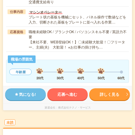
交通費支給有り
マシンオペレーター
仕事内容
プレート状の基板を機械にセット、パネル操作で数値などを
入力、切断された基板をプレートに並べ入れる作業…
職種未経験OK / ブランクOK / パソコンスキル不要 / 英語力不
応募資格
要
【来社不要、WEB登録OK！】〇未経験大歓迎！〇フリータ
ー、主婦(夫) 大歓迎！ ※お仕事の掛け持ち…
職場の雰囲気
年齢層
20代
30代
40代
50代
60代
気になる!
応募へ進む
詳しく見る
派遣会社
株式会社テクノ・サービス
未読