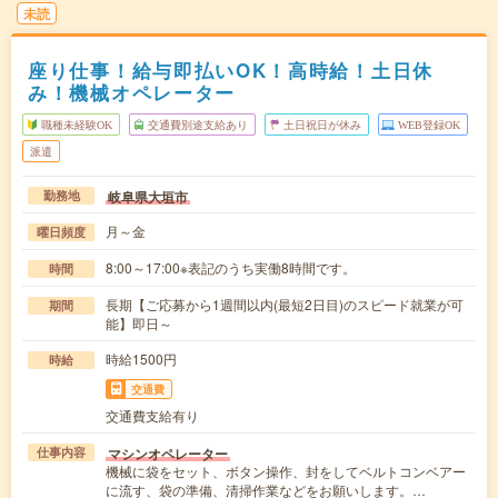
未読
座り仕事！給与即払いOK！高時給！土日休
み！機械オペレーター
職種未経験OK
交通費別途支給あり
土日祝日が休み
WEB登録OK
派遣
岐阜県大垣市
勤務地
月～金
曜日頻度
8:00～17:00※表記のうち実働8時間です。
時間
長期【ご応募から1週間以内(最短2日目)のスピード就業が可
期間
能】即日～
時給1500円
時給
交通費
交通費支給有り
マシンオペレーター
仕事内容
機械に袋をセット、ボタン操作、封をしてベルトコンベアー
に流す、袋の準備、清掃作業などをお願いします。…