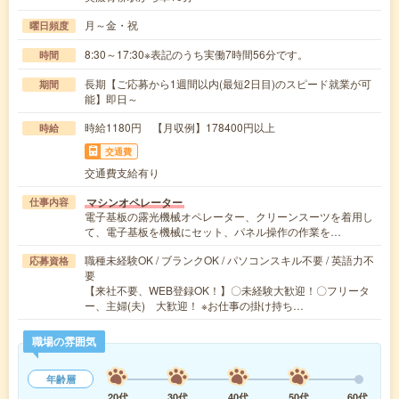
月～金・祝
曜日頻度
8:30～17:30※表記のうち実働7時間56分です。
時間
長期【ご応募から1週間以内(最短2日目)のスピード就業が可
期間
能】即日～
時給1180円 【月収例】178400円以上
時給
交通費
交通費支給有り
マシンオペレーター
仕事内容
電子基板の露光機械オペレーター、クリーンスーツを着用し
て、電子基板を機械にセット、パネル操作の作業を…
職種未経験OK / ブランクOK / パソコンスキル不要 / 英語力不
応募資格
要
【来社不要、WEB登録OK！】〇未経験大歓迎！〇フリータ
ー、主婦(夫) 大歓迎！ ※お仕事の掛け持ち…
職場の雰囲気
年齢層
20代
30代
40代
50代
60代