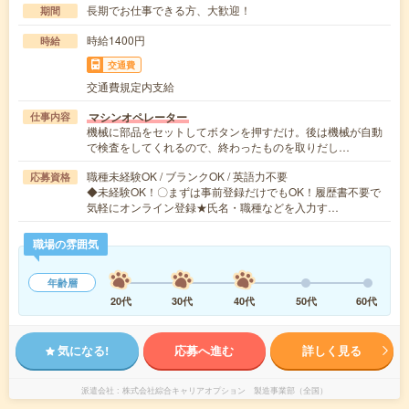
長期でお仕事できる方、大歓迎！
期間
時給1400円
時給
交通費
交通費規定内支給
マシンオペレーター
仕事内容
機械に部品をセットしてボタンを押すだけ。後は機械が自動
で検査をしてくれるので、終わったものを取りだし…
職種未経験OK / ブランクOK / 英語力不要
応募資格
◆未経験OK！〇まずは事前登録だけでもOK！履歴書不要で
気軽にオンライン登録★氏名・職種などを入力す…
職場の雰囲気
年齢層
20代
30代
40代
50代
60代
気になる!
応募へ進む
詳しく見る
派遣会社
株式会社綜合キャリアオプション 製造事業部（全国）