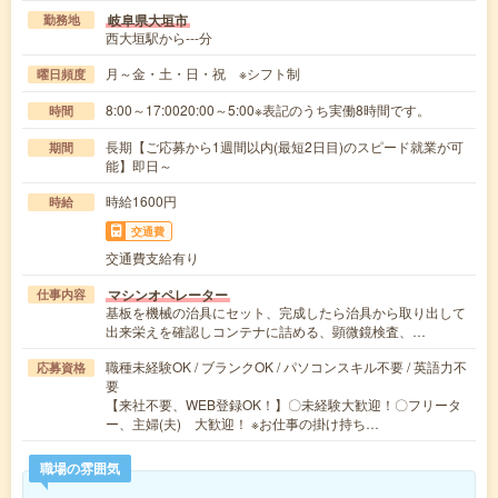
岐阜県大垣市
勤務地
西大垣駅から---分
月～金・土・日・祝 ※シフト制
曜日頻度
8:00～17:0020:00～5:00※表記のうち実働8時間です。
時間
長期【ご応募から1週間以内(最短2日目)のスピード就業が可
期間
能】即日～
時給1600円
時給
交通費
交通費支給有り
マシンオペレーター
仕事内容
基板を機械の治具にセット、完成したら治具から取り出して
出来栄えを確認しコンテナに詰める、顕微鏡検査、…
職種未経験OK / ブランクOK / パソコンスキル不要 / 英語力不
応募資格
要
【来社不要、WEB登録OK！】〇未経験大歓迎！〇フリータ
ー、主婦(夫) 大歓迎！ ※お仕事の掛け持ち…
職場の雰囲気