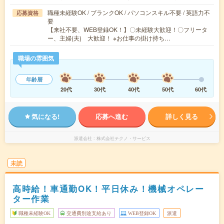
職種未経験OK / ブランクOK / パソコンスキル不要 / 英語力不
応募資格
要
【来社不要、WEB登録OK！】〇未経験大歓迎！〇フリータ
ー、主婦(夫) 大歓迎！ ※お仕事の掛け持ち…
職場の雰囲気
年齢層
20代
30代
40代
50代
60代
気になる!
応募へ進む
詳しく見る
派遣会社
株式会社テクノ・サービス
未読
高時給！車通勤OK！平日休み！機械オペレー
ター作業
職種未経験OK
交通費別途支給あり
WEB登録OK
派遣