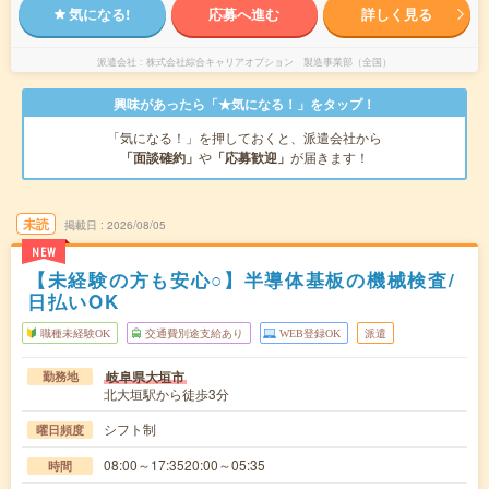
気になる!
応募へ進む
詳しく見る
派遣会社
株式会社綜合キャリアオプション 製造事業部（全国）
興味があったら「★気になる！」をタップ！
「気になる！」を押しておくと、派遣会社から
「面談確約」
や
「応募歓迎」
が届きます！
未読
掲載日
2026/08/05
NEW
【未経験の方も安心○】半導体基板の機械検査/
日払いOK
職種未経験OK
交通費別途支給あり
WEB登録OK
派遣
岐阜県大垣市
勤務地
北大垣駅から徒歩3分
シフト制
曜日頻度
08:00～17:3520:00～05:35
時間