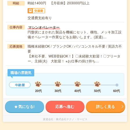
時給1400円 【月収例】203000円以上
時給
交通費
交通費支給有り
マシンオペレーター
仕事内容
円盤状にまかれた製品を機械にセット、梱包、メッキ加工設
備オペレーター作業などをお願いします。(派遣)…
職種未経験OK / ブランクOK / パソコンスキル不要 / 英語力不
応募資格
要
【来社不要、WEB登録OK！】〇未経験大歓迎！〇フリータ
ー、主婦(夫) 大歓迎！ ※お仕事の掛け持ち…
職場の雰囲気
年齢層
20代
30代
40代
50代
60代
気になる!
応募へ進む
詳しく見る
派遣会社
株式会社テクノ・サービス