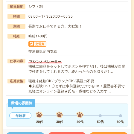
シフト制
曜日頻度
08:00～17:3520:00～05:35
時間
長期でお仕事できる方、大歓迎！
期間
時給1400円
時給
交通費
交通費規定内支給
マシンオペレーター
仕事内容
機械に部品をセットしてボタンを押すだけ。後は機械が自動
で検査をしてくれるので、終わったものを取りだし…
職種未経験OK / ブランクOK / 英語力不要
応募資格
◆未経験OK！〇まずは事前登録だけでもOK！履歴書不要で
気軽にオンライン登録★氏名・職種などを入力す…
職場の雰囲気
年齢層
20代
30代
40代
50代
60代