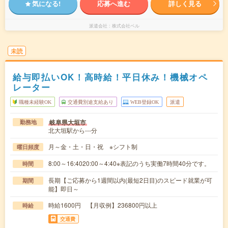
気になる!
応募へ進む
詳しく見る
派遣会社
株式会社ベル
未読
給与即払いOK！高時給！平日休み！機械オペ
レーター
職種未経験OK
交通費別途支給あり
WEB登録OK
派遣
岐阜県大垣市
勤務地
北大垣駅から---分
月～金・土・日・祝 ※シフト制
曜日頻度
8:00～16:4020:00～4:40※表記のうち実働7時間40分です。
時間
長期【ご応募から1週間以内(最短2日目)のスピード就業が可
期間
能】即日～
時給1600円 【月収例】236800円以上
時給
交通費