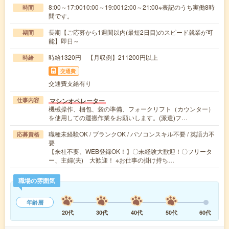
8:00～17:0010:00～19:0012:00～21:00※表記のうち実働8時
時間
間です。
長期【ご応募から1週間以内(最短2日目)のスピード就業が可
期間
能】即日～
時給1320円 【月収例】211200円以上
時給
交通費
交通費支給有り
マシンオペレーター
仕事内容
機械操作、梱包、袋の準備、フォークリフト（カウンター）
を使用しての運搬作業をお願いします。(派遣)フ…
職種未経験OK / ブランクOK / パソコンスキル不要 / 英語力不
応募資格
要
【来社不要、WEB登録OK！】〇未経験大歓迎！〇フリータ
ー、主婦(夫) 大歓迎！ ※お仕事の掛け持ち…
職場の雰囲気
年齢層
20代
30代
40代
50代
60代