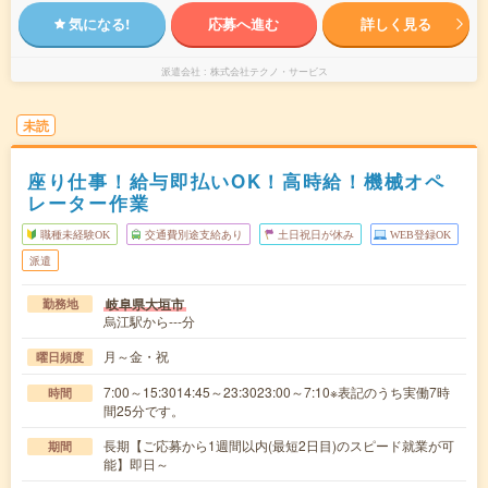
気になる!
応募へ進む
詳しく見る
派遣会社
株式会社テクノ・サービス
未読
座り仕事！給与即払いOK！高時給！機械オペ
レーター作業
職種未経験OK
交通費別途支給あり
土日祝日が休み
WEB登録OK
派遣
岐阜県大垣市
勤務地
烏江駅から---分
月～金・祝
曜日頻度
7:00～15:3014:45～23:3023:00～7:10※表記のうち実働7時
時間
間25分です。
長期【ご応募から1週間以内(最短2日目)のスピード就業が可
期間
能】即日～