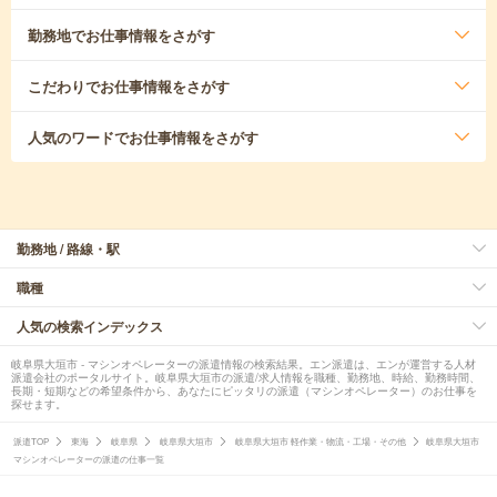
勤務地
でお仕事情報をさがす
こだわり
でお仕事情報をさがす
人気のワード
でお仕事情報をさがす
勤務地 / 路線・駅
職種
人気の検索インデックス
岐阜県大垣市 - マシンオペレーターの派遣情報の検索結果。エン派遣は、エンが運営する人材
派遣会社のポータルサイト。岐阜県大垣市の派遣/求人情報を職種、勤務地、時給、勤務時間、
長期・短期などの希望条件から、あなたにピッタリの派遣（マシンオペレーター）のお仕事を
探せます。
派遣TOP
東海
岐阜県
岐阜県大垣市
岐阜県大垣市 軽作業・物流・工場・その他
岐阜県大垣市
マシンオペレーターの派遣の仕事一覧