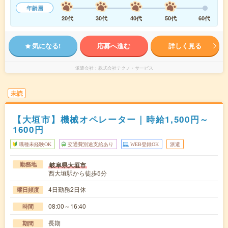
年齢層
20代
30代
40代
50代
60代
気になる!
応募へ進む
詳しく見る
派遣会社
株式会社テクノ・サービス
未読
【大垣市】機械オペレーター｜時給1,500円～
1600円
職種未経験OK
交通費別途支給あり
WEB登録OK
派遣
岐阜県大垣市
勤務地
西大垣駅から徒歩5分
4日勤務2日休
曜日頻度
08:00～16:40
時間
長期
期間