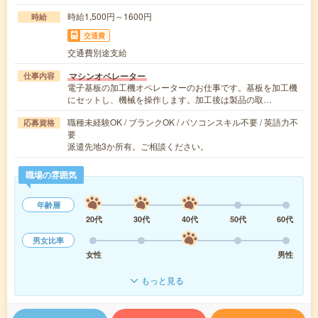
時給1,500円～1600円
時給
交通費
交通費別途支給
マシンオペレーター
仕事内容
電子基板の加工機オペレーターのお仕事です。基板を加工機
にセットし、機械を操作します。加工後は製品の取…
職種未経験OK / ブランクOK / パソコンスキル不要 / 英語力不
応募資格
要
派遣先地3か所有。ご相談ください。
職場の雰囲気
年齢層
20代
30代
40代
50代
60代
男女比率
女性
男性
もっと見る