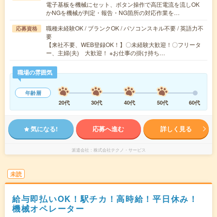
電子基板を機械にセット、ボタン操作で高圧電流を流しOK
かNGを機械が判定・報告・NG箇所の対応作業を…
職種未経験OK / ブランクOK / パソコンスキル不要 / 英語力不
応募資格
要
【来社不要、WEB登録OK！】〇未経験大歓迎！〇フリータ
ー、主婦(夫) 大歓迎！ ※お仕事の掛け持ち…
職場の雰囲気
年齢層
20代
30代
40代
50代
60代
気になる!
応募へ進む
詳しく見る
派遣会社
株式会社テクノ・サービス
未読
給与即払いOK！駅チカ！高時給！平日休み！
機械オペレーター