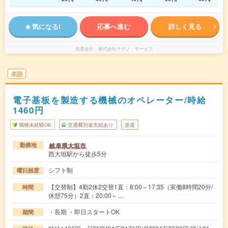
気になる!
応募へ進む
詳しく見る
派遣会社
株式会社テクノ・サービス
未読
電子基板を製造する機械のオペレーター/時給
1460円
職種未経験OK
交通費別途支給あり
派遣
岐阜県大垣市
勤務地
西大垣駅から徒歩5分
シフト制
曜日頻度
【交替制】4勤2休2交替1直：8:00～17:35（実働8時間20分/
時間
休憩75分）2直：20:00～…
・長期 ・即日スタートOK
期間