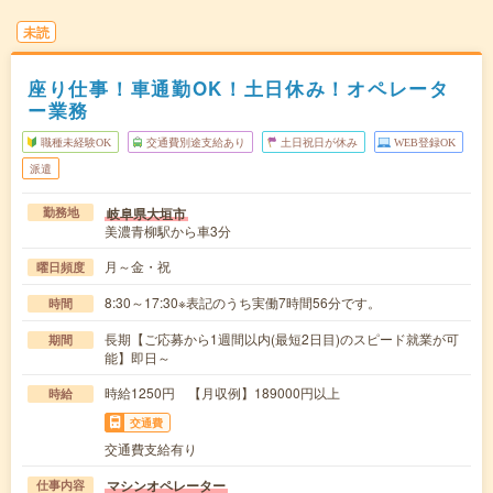
未読
座り仕事！車通勤OK！土日休み！オペレータ
ー業務
職種未経験OK
交通費別途支給あり
土日祝日が休み
WEB登録OK
派遣
岐阜県大垣市
勤務地
美濃青柳駅から車3分
月～金・祝
曜日頻度
8:30～17:30※表記のうち実働7時間56分です。
時間
長期【ご応募から1週間以内(最短2日目)のスピード就業が可
期間
能】即日～
時給1250円 【月収例】189000円以上
時給
交通費
交通費支給有り
マシンオペレーター
仕事内容