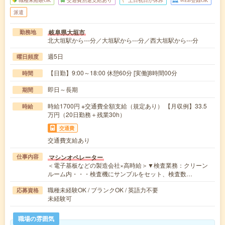
派遣
岐阜県大垣市
勤務地
北大垣駅から---分／大垣駅から---分／西大垣駅から---分
週5日
曜日頻度
【日勤】9:00～18:00 休憩60分 [実働]8時間00分
時間
即日～長期
期間
時給1700円 ※交通費全額支給（規定あり） 【月収例】33.5
時給
万円（20日勤務＋残業30h）
交通費
交通費支給あり
マシンオペレーター
仕事内容
＜電子基板などの製造会社×高時給＞▼検査業務：クリーン
ルーム内・・・検査機にサンプルをセット、検査数…
職種未経験OK / ブランクOK / 英語力不要
応募資格
未経験可
職場の雰囲気