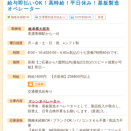
給与即払いOK！高時給！平日休み！基板製造
オペレーター
職種未経験OK
交通費別途支給あり
WEB登録OK
派遣
岐阜県大垣市
勤務地
美濃青柳駅から---分
月～金・土・日・祝 ※シフト制
曜日頻度
8:00～16:4020:00～4:40※表記のうち実働7時間40分です。
時間
長期【ご応募から1週間以内(最短2日目)のスピード就業が可
期間
能】即日～
時給1600円 【月収例】236800円以上
時給
交通費
交通費支給有り
マシンオペレーター
仕事内容
半導体、基板製造オペレーターとして、製品投入や取出し、
段替え、日常点検作業をお願いします。(派遣)入…
職種未経験OK / ブランクOK / パソコンスキル不要 / 英語力不
応募資格
要
【来社不要、WEB登録OK！】〇未経験大歓迎！〇フリータ