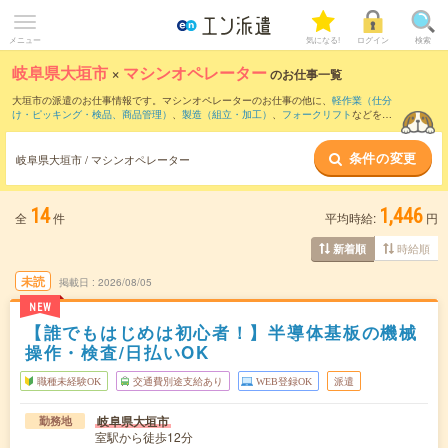
メニュー
気になる!
ログイン
検索
岐阜県大垣市
×
マシンオペレーター
のお仕事一覧
大垣市の派遣のお仕事情報です。マシンオペレーターのお仕事の他に、
軽作業（仕分
け・ピッキング・検品、商品管理）
、
製造（組立・加工）
、
フォークリフト
などを取
り揃えています。さらに、
短期
・
単発
などの期間や、
職種未経験OK
などのこだわり条
件で絞り込んでいただけます。職種辞典：
マシンオペレーターのお仕事とは？とは？
条件の変更
岐阜県大垣市 / マシンオペレーター
14
1,446
全
件
平均時給:
円
時給順
新着順
未読
掲載日
2026/08/05
NEW
【誰でもはじめは初心者！】半導体基板の機械
操作・検査/日払いOK
職種未経験OK
交通費別途支給あり
WEB登録OK
派遣
岐阜県大垣市
勤務地
室駅から徒歩12分