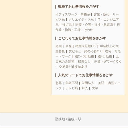
職種でお仕事情報をさがす
オフィスワーク・事務系
営業・販売・サー
ビス系
クリエイティブ系
IT・エンジニア
系
技術系
医療・介護・福祉・教育系
軽
作業・物流・工場・その他
こだわりでお仕事情報をさがす
短期
単発
職種未経験OK
10名以上の大
量募集
友だちと一緒の応募OK
在宅・リモ
ートワーク
週2～3日勤務
週4日勤務
土
日祝のみ勤務
残業なし
副業・WワークOK
交通費別途支給あり
人気のワードでお仕事情報をさがす
急募
年齢不問
財団法人
英語
書類チェ
ック
テレビ局
封入
大学
勤務地 / 路線・駅