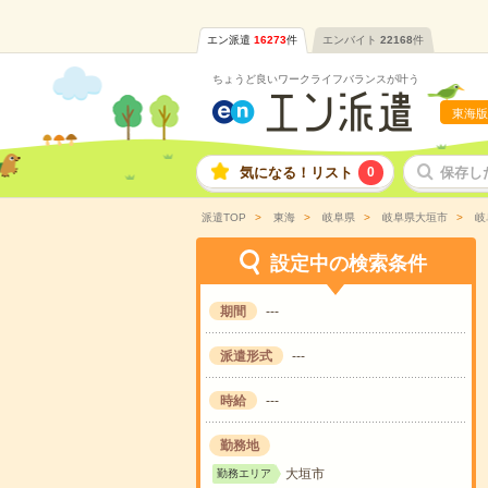
エン派遣
16273
件
エンバイト
22168
件
ちょうど良いワークライフバランスが叶う
東海版
気になる！リスト
0
保存し
派遣TOP
東海
岐阜県
岐阜県大垣市
岐
設定中の検索条件
期間
---
派遣形式
---
時給
---
勤務地
大垣市
勤務エリア