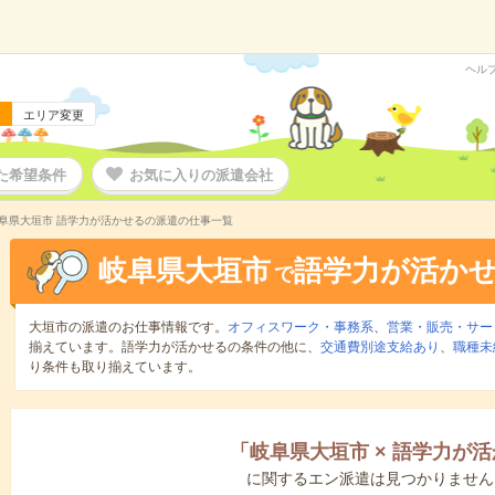
ヘル
エリア変更
た希望条件
お気に入りの派遣会社
阜県大垣市 語学力が活かせるの派遣の仕事一覧
岐阜県大垣市
語学力が活か
で
大垣市の派遣のお仕事情報です。
オフィスワーク・事務系
、
営業・販売・サー
揃えています。語学力が活かせるの条件の他に、
交通費別途支給あり
、
職種未
り条件も取り揃えています。
「
岐阜県大垣市
×
語学力が活
に関するエン派遣は見つかりません