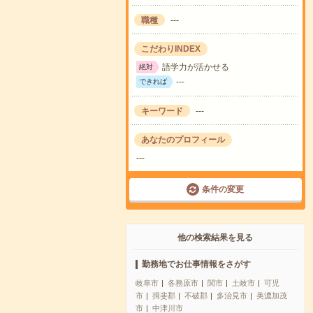
職種
---
こだわりINDEX
語学力が活かせる
絶対
---
できれば
キーワード
---
あなたのプロフィール
---
条件の変更
他の検索結果を見る
勤務地でお仕事情報をさがす
岐阜市
各務原市
関市
土岐市
可児
市
揖斐郡
不破郡
多治見市
美濃加茂
市
中津川市