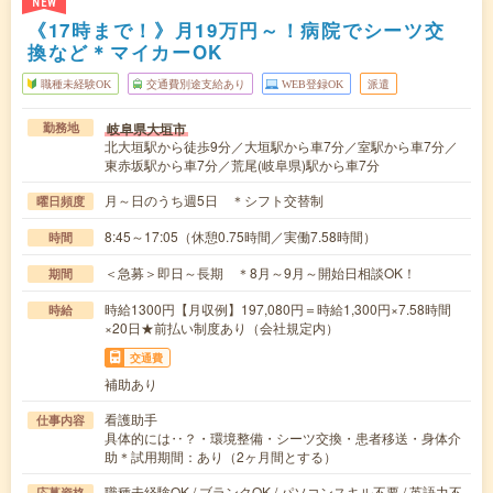
NEW
《17時まで！》月19万円～！病院でシーツ交
換など＊マイカーOK
職種未経験OK
交通費別途支給あり
WEB登録OK
派遣
岐阜県大垣市
勤務地
北大垣駅から徒歩9分／大垣駅から車7分／室駅から車7分／
東赤坂駅から車7分／荒尾(岐阜県)駅から車7分
月～日のうち週5日 ＊シフト交替制
曜日頻度
8:45～17:05（休憩0.75時間／実働7.58時間）
時間
＜急募＞即日～長期 ＊8月～9月～開始日相談OK！
期間
時給1300円【月収例】197,080円＝時給1,300円×7.58時間
時給
×20日★前払い制度あり（会社規定内）
交通費
補助あり
看護助手
仕事内容
具体的には‥？・環境整備・シーツ交換・患者移送・身体介
助＊試用期間：あり（2ヶ月間とする）
職種未経験OK / ブランクOK / パソコンスキル不要 / 英語力不
応募資格