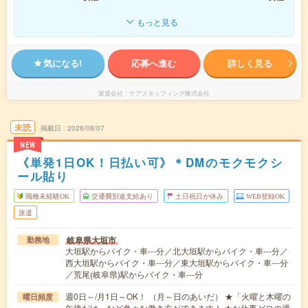
もっと見る
気になる!
応募へ進む
詳しく見る
派遣会社
ケアスタッフィング株式会社
未読
掲載日
2026/08/07
NEW
《単発1日OK！日払い可》＊DMのモクモクシ
ール貼り
職種未経験OK
交通費別途支給あり
土日祝日が休み
WEB登録OK
派遣
岐阜県大垣市
勤務地
大垣駅からバイク・車---分／北大垣駅からバイク・車---分／
西大垣駅からバイク・車---分／東大垣駅からバイク・車---分
／荒尾(岐阜県)駅からバイク・車---分
週0日～/月1日～OK！ （月～日のあいだ） ★「火曜と木曜の
曜日頻度
午後だけ」など色々な働き方ができます！ ★お仕事ゼロの週