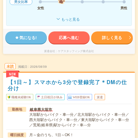
男女比率
女性
男性
もっと見る
気になる!
応募へ進む
詳しく見る
派遣会社
ケアスタッフィング株式会社
未読
掲載日
2026/08/09
NEW
【1日～】スマホから3分で登録完了＊DMの仕
分け
職種未経験OK
土日祝日が休み
WEB登録OK
派遣
岐阜県大垣市
勤務地
大垣駅からバイク・車---分／北大垣駅からバイク・車---分／
西大垣駅からバイク・車---分／東大垣駅からバイク・車---分
／荒尾(岐阜県)駅からバイク・車---分
月～金のうち、1日～OK！
曜日頻度