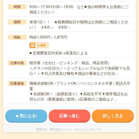
9:00～17:0010:00～19:00 など■ 他の時間帯もお気軽にご
時間
相談ください！
単発1日～！ ★勤務開始日や期間はお気軽にご相談くださ
期間
い！ ＃8月～ ＃9月～
時給1,500円～1,875円
時給
交通費
■ 交通費規定内支給 ※派遣先による
軽作業（仕分け・ピッキング・検品、商品管理）
仕事内容
＼チラシの仕分け／＜とってもシンプルなので未経験でも安
心！＞▼封入作業及び梱包▼雑誌や書籍などの仕分…
職種未経験OK / ブランクOK / パソコンスキル不要 / 英語力不
応募資格
要
▼未経験OK！（副業歓迎☆）▼高校生不可▼携帯電話をお
持ちの方（業務連絡に使用）※応募後のご連絡はメ…
気になる!
応募へ進む
詳しく見る
派遣会社
株式会社バイトレ（キャムコムグループ）