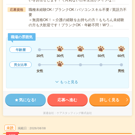
職種未経験OK / ブランクOK / パソコンスキル不要 / 英語力不
応募資格
要
＜無資格OK！＞介護の経験をお持ちの方！もちろん未経験
の方も大歓迎です！ブランクOK・年齢不問！Wワ…
職場の雰囲気
年齢層
20代
30代
40代
50代
60代
男女比率
女性
男性
もっと見る
気になる!
応募へ進む
詳しく見る
派遣会社
ケアスタッフィング株式会社
未読
掲載日
2026/08/08