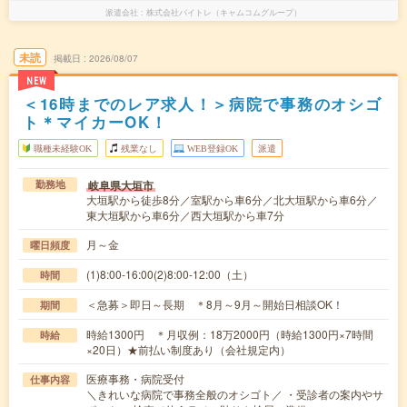
派遣会社
株式会社バイトレ（キャムコムグループ）
未読
掲載日
2026/08/07
NEW
＜16時までのレア求人！＞病院で事務のオシゴ
ト＊マイカーOK！
職種未経験OK
残業なし
WEB登録OK
派遣
岐阜県大垣市
勤務地
大垣駅から徒歩8分／室駅から車6分／北大垣駅から車6分／
東大垣駅から車6分／西大垣駅から車7分
月～金
曜日頻度
(1)8:00-16:00(2)8:00-12:00（土）
時間
＜急募＞即日～長期 ＊8月～9月～開始日相談OK！
期間
時給1300円 ＊月収例：18万2000円（時給1300円×7時間
時給
×20日）★前払い制度あり（会社規定内）
医療事務・病院受付
仕事内容
＼きれいな病院で事務全般のオシゴト／ ・受診者の案内やサ