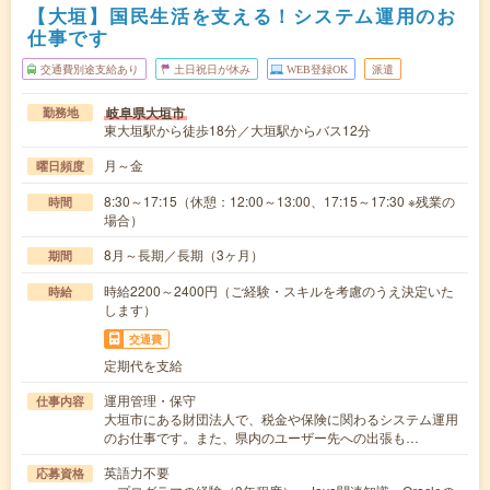
【大垣】国民生活を支える！システム運用のお
仕事です
交通費別途支給あり
土日祝日が休み
WEB登録OK
派遣
岐阜県大垣市
勤務地
東大垣駅から徒歩18分／大垣駅からバス12分
月～金
曜日頻度
8:30～17:15（休憩：12:00～13:00、17:15～17:30 ※残業の
時間
場合）
8月～長期／長期（3ヶ月）
期間
時給2200～2400円（ご経験・スキルを考慮のうえ決定いた
時給
します）
交通費
定期代を支給
運用管理・保守
仕事内容
大垣市にある財団法人で、税金や保険に関わるシステム運用
のお仕事です。また、県内のユーザー先への出張も…
英語力不要
応募資格