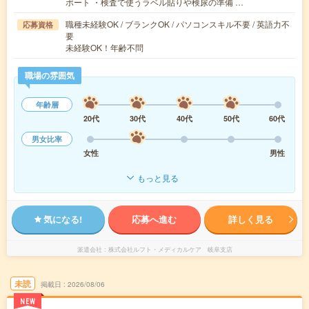
ポート ・検査で使うラベル貼りや検尿の準備 …
職種未経験OK / ブランクOK / パソコンスキル不要 / 英語力不
応募資格
要
未経験OK！年齢不問
職場の雰囲気
年齢層
20代
30代
40代
50代
60代
男女比率
女性
男性
もっと見る
気になる!
応募へ進む
詳しく見る
派遣会社
株式会社ルフト・メディカルケア 岐阜支店
未読
掲載日
2026/08/06
NEW