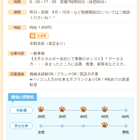
9：00～17：30 実働7時間30分（休憩60分）
時間
即日～長期 9月～10月～など勤務開始日についてはご相談
期間
くださいね＾＾
時給 1,400円
時給
交通費
全額支給（規定あり）
一般事務
仕事内容
【大手エネルギー会社にて事務のオシゴト】＊データ入
力・・・決まったところに品番、数量、顧客名など入力…
職種未経験OK / ブランクOK / 英語力不要
応募資格
●パソコン入力が出来る方ブランクありOK！#初めての派遣
歓迎
職場の雰囲気
年齢層
20代
30代
40代
50代
60代
男女比率
女性
男性