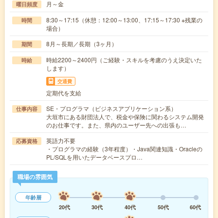
月～金
曜日頻度
8:30～17:15（休憩：12:00～13:00、17:15～17:30 ※残業の
時間
場合）
8月～長期／長期（3ヶ月）
期間
時給2200～2400円（ご経験・スキルを考慮のうえ決定いた
時給
します）
交通費
定期代を支給
SE・プログラマ（ビジネスアプリケーション系）
仕事内容
大垣市にある財団法人で、税金や保険に関わるシステム開発
のお仕事です。また、県内のユーザー先への出張も…
英語力不要
応募資格
・プログラマの経験（3年程度）・Java関連知識・Oracleの
PL/SQLを用いたデータベースプロ…
職場の雰囲気
年齢層
20代
30代
40代
50代
60代