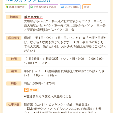
職種未経験OK
交通費別途支給あり
WEB登録OK
派遣
岐阜県大垣市
勤務地
大垣駅からバイク・車---分／北大垣駅からバイク・車---分／
西大垣駅からバイク・車---分／東大垣駅からバイク・車---分
／荒尾(岐阜県)駅からバイク・車---分
週0日～/月1日～OK！ （月～日のあいだ） ★「土曜と日曜だ
曜日頻度
け」など色々な働き方ができます！ ★お仕事ゼロの週があっ
ても大丈夫。 働きたい日、お休みの希望はお気軽にご相談く
ださい！
【1日3時間～も相談OK!】＜シフト例＞9:00～12:0012:00～
時間
17:00 17:00～22…
単発1日～！ ★勤務開始日や期間はお気軽にご相談くださ
期間
い！ ＃8月～ ＃9月～
時給1,500円～1,875円
時給
交通費
■ 交通費規定内支給 ※派遣先による
軽作業（仕分け・ピッキング・検品、商品管理）
仕事内容
＼DMの仕分け／＜とってもシンプルなので未経験でも安
心！＞▼封入作業及び梱包▼雑誌や書籍などの仕分け…