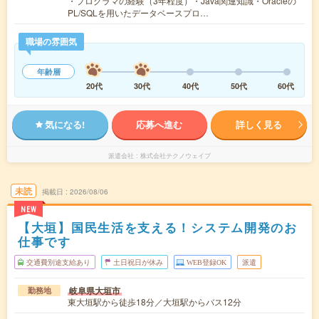
・プログラマの経験（3年程度）・Java関連知識・Oracleの
PL/SQLを用いたデータベースプロ…
職場の雰囲気
年齢層
20代
30代
40代
50代
60代
気になる!
応募へ進む
詳しく見る
派遣会社
株式会社テクノウェイブ
未読
掲載日
2026/08/06
NEW
【大垣】国民生活を支える！システム開発のお
仕事です
交通費別途支給あり
土日祝日が休み
WEB登録OK
派遣
岐阜県大垣市
勤務地
東大垣駅から徒歩18分／大垣駅からバス12分