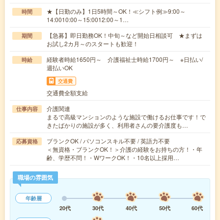
★【日勤のみ】1日5時間～OK！≪シフト例≫9:00～
時間
14:0010:00～15:0012:00～1…
【急募】即日勤務OK！中旬～など開始日相談可 ★まずは
期間
お試し2カ月～のスタートも歓迎！
経験者時給1650円～ 介護福祉士時給1700円～ ※日払い/
時給
週払いOK
交通費
交通費全額支給
介護関連
仕事内容
まるで高級マンションのような施設で働けるお仕事です！で
きたばかりの施設が多く、利用者さんの要介護度も…
ブランクOK / パソコンスキル不要 / 英語力不要
応募資格
＜無資格・ブランクOK！＞介護の経験をお持ちの方！・年
齢、学歴不問！・WワークOK！・10名以上採用…
職場の雰囲気
年齢層
20代
30代
40代
50代
60代