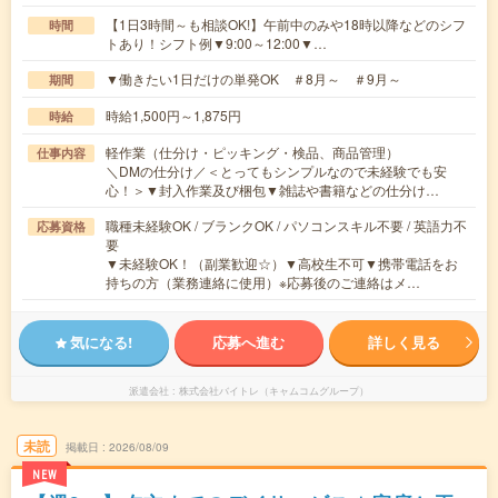
【1日3時間～も相談OK!】午前中のみや18時以降などのシフ
時間
トあり！シフト例▼9:00～12:00▼…
▼働きたい1日だけの単発OK ＃8月～ ＃9月～
期間
時給1,500円～1,875円
時給
軽作業（仕分け・ピッキング・検品、商品管理）
仕事内容
＼DMの仕分け／＜とってもシンプルなので未経験でも安
心！＞▼封入作業及び梱包▼雑誌や書籍などの仕分け…
職種未経験OK / ブランクOK / パソコンスキル不要 / 英語力不
応募資格
要
▼未経験OK！（副業歓迎☆）▼高校生不可▼携帯電話をお
持ちの方（業務連絡に使用）※応募後のご連絡はメ…
気になる!
応募へ進む
詳しく見る
派遣会社
株式会社バイトレ（キャムコムグループ）
未読
掲載日
2026/08/09
NEW