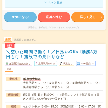
もっと見る
気になる!
応募へ進む
詳しく見る
派遣会社
株式会社バイトレ（キャムコムグループ）
未読
掲載日
2026/08/07
NEW
＼空いた時間で働く！／日払いOK×1勤務3万
円も可！施設での見回りなど
交通費別途支給あり
土日祝日が休み
残業なし
WEB登録OK
派遣
岐阜県大垣市
勤務地
大外羽駅から---分／友江駅から---分／美濃赤坂駅から---分／
美濃青柳駅から---分／室駅から---分
週2日（週1日も相談OK！） ※希望のシフトを毎月提出（日
曜日頻度
数と曜日の組み合わせや固定も可）
≪シフト例≫10:00～15:00（実働5時間）12:00～17:00（実
時間