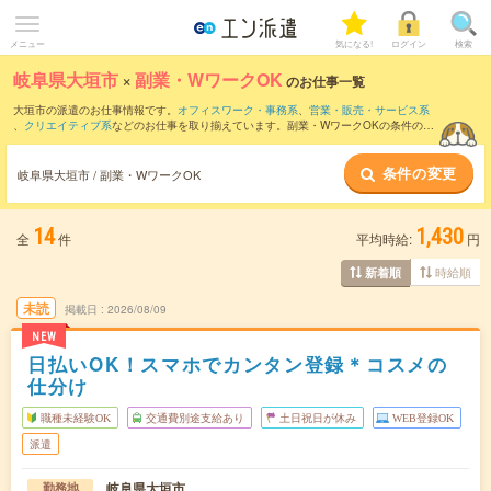
メニュー
気になる!
ログイン
検索
岐阜県大垣市
×
副業・WワークOK
のお仕事一覧
大垣市の派遣のお仕事情報です。
オフィスワーク・事務系
、
営業・販売・サービス系
、
クリエイティブ系
などのお仕事を取り揃えています。副業・WワークOKの条件の他
に、
交通費別途支給あり
、
職種未経験OK
、
友だちと一緒の応募OK
などのこだわり条
件も取り揃えています。
条件の変更
岐阜県大垣市 / 副業・WワークOK
14
1,430
全
件
平均時給:
円
時給順
新着順
未読
掲載日
2026/08/09
NEW
日払いOK！スマホでカンタン登録＊コスメの
仕分け
職種未経験OK
交通費別途支給あり
土日祝日が休み
WEB登録OK
派遣
岐阜県大垣市
勤務地