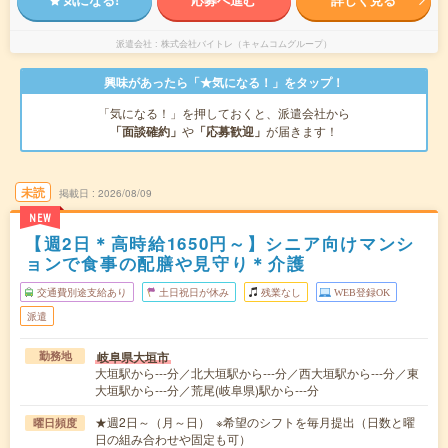
派遣会社
株式会社バイトレ（キャムコムグループ）
興味があったら「★気になる！」をタップ！
「気になる！」を押しておくと、派遣会社から
「面談確約」
や
「応募歓迎」
が届きます！
未読
掲載日
2026/08/09
NEW
【週2日＊高時給1650円～】シニア向けマンシ
ョンで食事の配膳や見守り＊介護
交通費別途支給あり
土日祝日が休み
残業なし
WEB登録OK
派遣
岐阜県大垣市
勤務地
大垣駅から---分／北大垣駅から---分／西大垣駅から---分／東
大垣駅から---分／荒尾(岐阜県)駅から---分
★週2日～（月～日） ※希望のシフトを毎月提出（日数と曜
曜日頻度
日の組み合わせや固定も可）