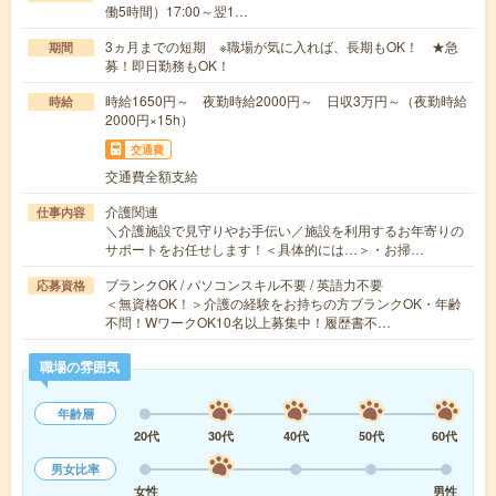
働5時間）17:00～翌1…
3ヵ月までの短期 ※職場が気に入れば、長期もOK！ ★急
期間
募！即日勤務もOK！
時給1650円～ 夜勤時給2000円～ 日収3万円～（夜勤時給
時給
2000円×15h）
交通費
交通費全額支給
介護関連
仕事内容
＼介護施設で見守りやお手伝い／施設を利用するお年寄りの
サポートをお任せします！＜具体的には…＞・お掃…
ブランクOK / パソコンスキル不要 / 英語力不要
応募資格
＜無資格OK！＞介護の経験をお持ちの方ブランクOK・年齢
不問！WワークOK10名以上募集中！履歴書不…
職場の雰囲気
年齢層
20代
30代
40代
50代
60代
男女比率
女性
男性