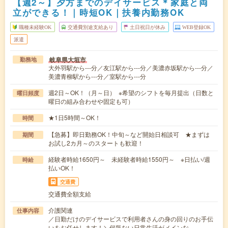
【週2～】夕方までのデイサービス＊家庭と両
立ができる！｜時短OK｜扶養内勤務OK
職種未経験OK
交通費別途支給あり
土日祝日が休み
WEB登録OK
派遣
岐阜県大垣市
勤務地
大外羽駅から---分／友江駅から---分／美濃赤坂駅から---分／
美濃青柳駅から---分／室駅から---分
週2日～OK！（月～日） ※希望のシフトを毎月提出（日数と
曜日頻度
曜日の組み合わせや固定も可）
★1日5時間～OK！
時間
【急募】即日勤務OK！中旬～など開始日相談可 ★まずは
期間
お試し2カ月～のスタートも歓迎！
経験者時給1650円～ 未経験者時給1550円～ ※日払い/週
時給
払いOK！
交通費
交通費全額支給
介護関連
仕事内容
／日勤だけのデイサービスで利用者さんの身の回りのお手伝
いをお任せします！＼何気ない日常生活がメインな…