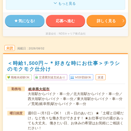
もっと見る
気になる!
応募へ進む
詳しく見る
派遣会社
NDSキャリア株式会社
未読
掲載日
2026/08/02
＜時給1,500円～＊好きな時にお仕事＞チラシ
のモクモク仕分け
職種未経験OK
交通費別途支給あり
WEB登録OK
派遣
岐阜県大垣市
勤務地
大垣駅からバイク・車---分／北大垣駅からバイク・車---分／
西大垣駅からバイク・車---分／東大垣駅からバイク・車---分
／荒尾(岐阜県)駅からバイク・車---分
週0日～/月1日～OK！ （月～日のあいだ） ★「土曜と日曜だ
曜日頻度
け」など色々な働き方ができます！ ★お仕事ゼロの週があっ
ても大丈夫。 働きたい日、お休みの希望はお気軽にご相談く
ださい！