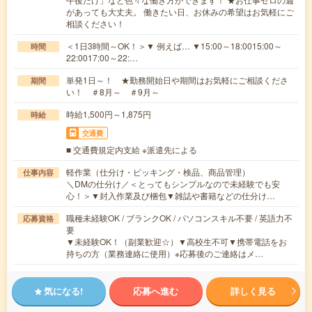
があっても大丈夫。 働きたい日、お休みの希望はお気軽にご
相談ください！
＜1日3時間～OK！＞▼ 例えば… ▼15:00～18:0015:00～
時間
22:0017:00～22:…
単発1日～！ ★勤務開始日や期間はお気軽にご相談くださ
期間
い！ ＃8月～ ＃9月～
時給1,500円～1,875円
時給
交通費
■ 交通費規定内支給 ※派遣先による
軽作業（仕分け・ピッキング・検品、商品管理）
仕事内容
＼DMの仕分け／＜とってもシンプルなので未経験でも安
心！＞▼封入作業及び梱包▼雑誌や書籍などの仕分け…
職種未経験OK / ブランクOK / パソコンスキル不要 / 英語力不
応募資格
要
▼未経験OK！（副業歓迎☆）▼高校生不可▼携帯電話をお
持ちの方（業務連絡に使用）※応募後のご連絡はメ…
気になる!
応募へ進む
詳しく見る