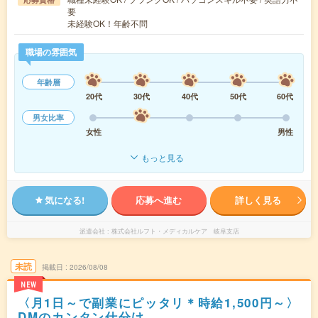
要
未経験OK！年齢不問
職場の雰囲気
年齢層
20代
30代
40代
50代
60代
男女比率
女性
男性
もっと見る
気になる!
応募へ進む
詳しく見る
派遣会社
株式会社ルフト・メディカルケア 岐阜支店
未読
掲載日
2026/08/08
NEW
〈月1日～で副業にピッタリ＊時給1,500円～〉
DMのカンタン仕分け