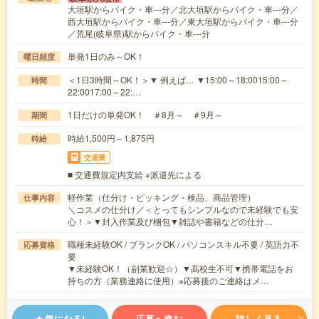
大垣駅からバイク・車---分／北大垣駅からバイク・車---分／
西大垣駅からバイク・車---分／東大垣駅からバイク・車---分
／荒尾(岐阜県)駅からバイク・車---分
単発1日のみ～OK！
曜日頻度
＜1日3時間～OK！＞▼ 例えば… ▼15:00～18:0015:00～
時間
22:0017:00～22:…
1日だけの単発OK！ ＃8月～ ＃9月～
期間
時給1,500円～1,875円
時給
交通費
■ 交通費規定内支給 ※派遣先による
軽作業（仕分け・ピッキング・検品、商品管理）
仕事内容
＼コスメの仕分け／＜とってもシンプルなので未経験でも安
心！＞▼封入作業及び梱包▼雑誌や書籍などの仕分…
職種未経験OK / ブランクOK / パソコンスキル不要 / 英語力不
応募資格
要
▼未経験OK！（副業歓迎☆）▼高校生不可▼携帯電話をお
持ちの方（業務連絡に使用）※応募後のご連絡はメ…
気になる!
応募へ進む
詳しく見る