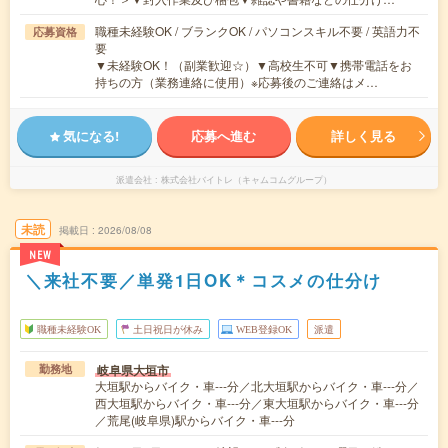
職種未経験OK / ブランクOK / パソコンスキル不要 / 英語力不
応募資格
要
▼未経験OK！（副業歓迎☆）▼高校生不可▼携帯電話をお
持ちの方（業務連絡に使用）※応募後のご連絡はメ…
気になる!
応募へ進む
詳しく見る
派遣会社
株式会社バイトレ（キャムコムグループ）
未読
掲載日
2026/08/08
NEW
＼来社不要／単発1日OK＊コスメの仕分け
職種未経験OK
土日祝日が休み
WEB登録OK
派遣
岐阜県大垣市
勤務地
大垣駅からバイク・車---分／北大垣駅からバイク・車---分／
西大垣駅からバイク・車---分／東大垣駅からバイク・車---分
／荒尾(岐阜県)駅からバイク・車---分