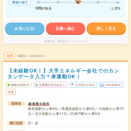
職場の様子
活気がある
しずか
気になる!
応募へ進む
詳しく見る
派遣会社
株式会社テクノウェイブ
未読
掲載日
2026/08/05
【未経験OK！】大手エネルギー会社でのカン
タンデータ入力＊車通勤OK！
職種未経験OK
交通費別途支給あり
土日祝日が休み
WEB登録OK
派遣
岐阜県大垣市
勤務地
東赤坂駅から車4分／美濃赤坂駅から車5分／大垣駅から車15
分／北大垣駅から車11分／広神戸駅から車5分
月～金
曜日頻度