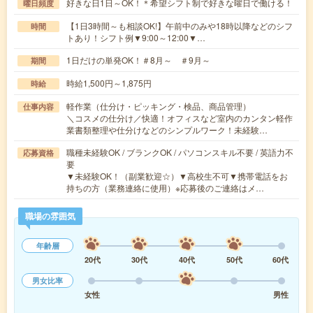
好きな日1日～OK！＊希望シフト制で好きな曜日で働ける！
曜日頻度
【1日3時間～も相談OK!】午前中のみや18時以降などのシフ
時間
トあり！シフト例▼9:00～12:00▼…
1日だけの単発OK！＃8月～ ＃9月～
期間
時給1,500円～1,875円
時給
軽作業（仕分け・ピッキング・検品、商品管理）
仕事内容
＼コスメの仕分け／快適！オフィスなど室内のカンタン軽作
業書類整理や仕分けなどのシンプルワーク！未経験…
職種未経験OK / ブランクOK / パソコンスキル不要 / 英語力不
応募資格
要
▼未経験OK！（副業歓迎☆）▼高校生不可▼携帯電話をお
持ちの方（業務連絡に使用）※応募後のご連絡はメ…
職場の雰囲気
年齢層
20代
30代
40代
50代
60代
男女比率
女性
男性