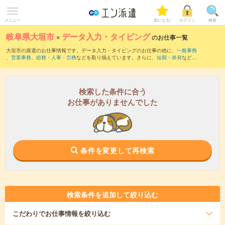
メニュー
気になる!
ログイン
検索
岐阜県大垣市
×
データ入力・タイピング
のお仕事一覧
大垣市の派遣のお仕事情報です。データ入力・タイピングのお仕事の他に、
一般事務
、
営業事務
、
総務・人事・労務
などを取り揃えています。さらに、
短期
・
単発
などの
期間や、
職種未経験OK
などのこだわり条件で絞り込んでいただけます。職種辞典：
デ
ータ入力・タイピングのお仕事とは？とは？
検索した条件に合う
お仕事がありませんでした
条件を変更して再検索
検索条件を追加して絞り込む
こだわり
でお仕事情報を絞り込む