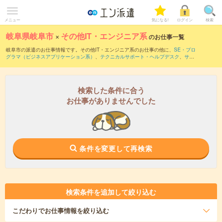
メニュー
気になる!
ログイン
検索
岐阜県岐阜市
×
その他IT・エンジニア系
のお仕事一覧
岐阜市の派遣のお仕事情報です。その他IT・エンジニア系のお仕事の他に、
SE・プロ
グラマ（ビジネスアプリケーション系）
、
テクニカルサポート・ヘルプデスク
、
サー
バ・ネットワークエンジニア
などを取り揃えています。さらに、
短期
・
単発
などの期
間や、
職種未経験OK
などのこだわり条件で絞り込んでいただけます。
検索した条件に合う
お仕事がありませんでした
条件を変更して再検索
検索条件を追加して絞り込む
こだわり
でお仕事情報を絞り込む