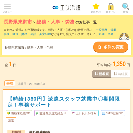
メニュー
気になる!
ログイン
検索
長野県東御市
×
総務・人事・労務
のお仕事一覧
東御市の派遣のお仕事情報です。総務・人事・労務のお仕事の他に、
一般事務
、
営業
事務
、
経理・財務・会計・英文経理
などを取り揃えています。さらに、
短期
・
単発
な
どの期間や、
職種未経験OK
などのこだわり条件で絞り込んでいただけます。職種辞
典：
人事のお仕事とは？とは？
総務のお仕事とは？とは？
条件の変更
長野県東御市 / 総務・人事・労務
1
1,350
全
件
平均時給:
円
時給順
新着順
未読
掲載日
2026/08/03
【時給1380円】派遣スタッフ就業中〇期間限
定！事務サポート
職種未経験OK
交通費別途支給あり
土日祝日が休み
WEB登録OK
派遣
長野県東御市
勤務地