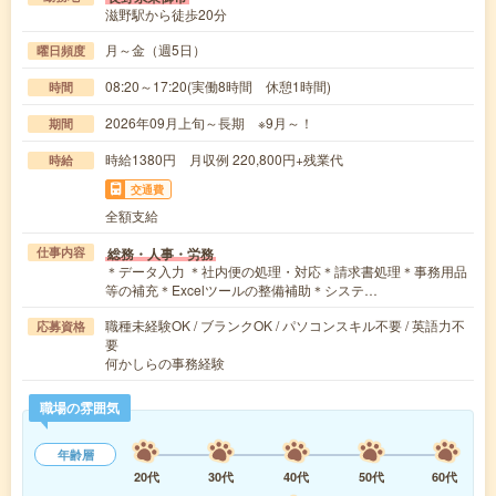
滋野駅から徒歩20分
月～金（週5日）
曜日頻度
08:20～17:20(実働8時間 休憩1時間)
時間
2026年09月上旬～長期 ※9月～！
期間
時給1380円 月収例 220,800円+残業代
時給
交通費
全額支給
総務・人事・労務
仕事内容
＊データ入力 ＊社内便の処理・対応＊請求書処理＊事務用品
等の補充＊Excelツールの整備補助＊システ…
職種未経験OK / ブランクOK / パソコンスキル不要 / 英語力不
応募資格
要
何かしらの事務経験
職場の雰囲気
年齢層
20代
30代
40代
50代
60代