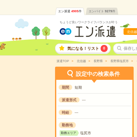
エン派遣
4905
件
エンバイト
9279
件
ちょうど良いワークライフバランスが叶う
北信越
気になる！リスト
0
保存し
派遣TOP
北信越
長野県
長野県塩尻市
設定中の検索条件
期間
短期
派遣形式
---
時給
---
勤務地
塩尻市
勤務エリア