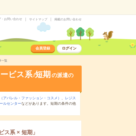
プ・お問い合わせ
サイトマップ
掲載のお問い合わせ
会員登録
ログイン
事一覧
サービス系
短期
/
の派遣の
（アパレル・ファッション・コスメ）
、
レジス
ールセンター
などがあります。短期の条件の他
。
ビス系
×
短期
」