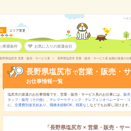
ヘル
版
エリア変更
た希望条件
お気に入りの派遣会社
長野県塩尻市 営業・販売・サービス系
長野県塩尻市 営業・販売・サービス系 短期の派遣の仕
長野県塩尻市
営業・販売・
で
お仕事情報一覧
塩尻市の派遣のお仕事情報です。営業・販売・サービス系のお仕事には、
販売
タッフ・販売（その他）
、
テレマーケティング・テレフォンオペレーター・コ
に、
交通費別途支給あり
、
職種未経験OK
、
残業なし
などでもお探し頂けます
「
長野県塩尻市
×
営業・販売・サー