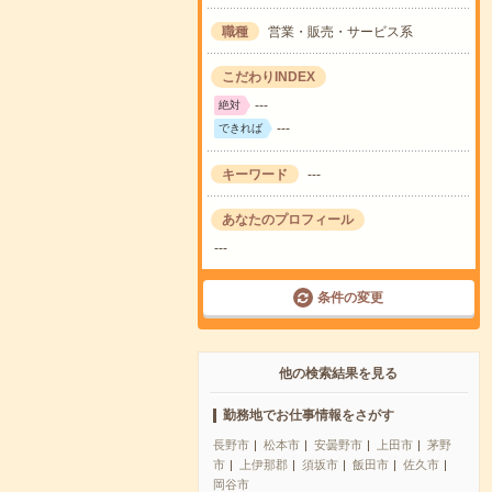
職種
営業・販売・サービス系
こだわりINDEX
---
絶対
---
できれば
キーワード
---
あなたのプロフィール
---
条件の変更
他の検索結果を見る
勤務地でお仕事情報をさがす
長野市
松本市
安曇野市
上田市
茅野
市
上伊那郡
須坂市
飯田市
佐久市
岡谷市