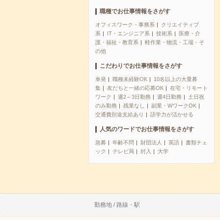
職種でお仕事情報をさがす
オフィスワーク・事務系
クリエイティブ
系
IT・エンジニア系
技術系
医療・介
護・福祉・教育系
軽作業・物流・工場・そ
の他
こだわりでお仕事情報をさがす
単発
職種未経験OK
10名以上の大量募
集
友だちと一緒の応募OK
在宅・リモート
ワーク
週2～3日勤務
週4日勤務
土日祝
のみ勤務
残業なし
副業・WワークOK
交通費別途支給あり
語学力が活かせる
人気のワードでお仕事情報をさがす
急募
年齢不問
財団法人
英語
書類チェ
ック
テレビ局
封入
大学
勤務地 / 路線・駅