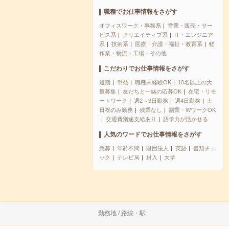
職種でお仕事情報をさがす
オフィスワーク・事務系
営業・販売・サー
ビス系
クリエイティブ系
IT・エンジニア
系
技術系
医療・介護・福祉・教育系
軽
作業・物流・工場・その他
こだわりでお仕事情報をさがす
短期
単発
職種未経験OK
10名以上の大
量募集
友だちと一緒の応募OK
在宅・リモ
ートワーク
週2～3日勤務
週4日勤務
土
日祝のみ勤務
残業なし
副業・WワークOK
交通費別途支給あり
語学力が活かせる
人気のワードでお仕事情報をさがす
急募
年齢不問
財団法人
英語
書類チェ
ック
テレビ局
封入
大学
勤務地 / 路線・駅