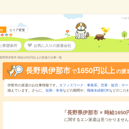
ヘル
版
エリア変更
た希望条件
お気に入りの派遣会社
長野県伊那市 時給1650円以上の派遣の仕事一覧
長野県伊那市
1650円以上
で
の派
伊那市の派遣のお仕事情報です。
オフィスワーク・事務系
、
営業・販売・サー
揃えています。さらに、
短期
・
単発
などの期間や、
職種未経験OK
などのこだ
「
長野県伊那市
×
時給165
に関するエン派遣は見つかりません