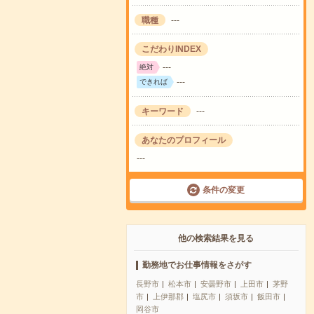
職種
---
こだわりINDEX
---
絶対
---
できれば
キーワード
---
あなたのプロフィール
---
条件の変更
他の検索結果を見る
勤務地でお仕事情報をさがす
長野市
松本市
安曇野市
上田市
茅野
市
上伊那郡
塩尻市
須坂市
飯田市
岡谷市