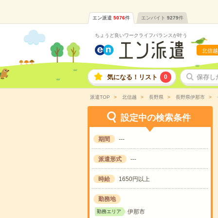
エン派遣
5076
件
エンバイト
9279
件
ちょうど良いワークライフバランスが叶う
北信越
気になる！リスト
0
保存し
派遣TOP
北信越
長野県
長野県伊那市
設定中の検索条件
期間
---
派遣形式
---
時給
1650円以上
勤務地
伊那市
勤務エリア