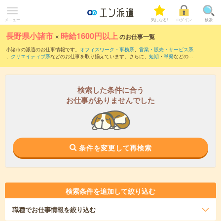
メニュー
気になる!
ログイン
検索
長野県小諸市
×
時給1600円以上
のお仕事一覧
小諸市の派遣のお仕事情報です。
オフィスワーク・事務系
、
営業・販売・サービス系
、
クリエイティブ系
などのお仕事を取り揃えています。さらに、
短期
・
単発
などの期
間や、
職種未経験OK
などのこだわり条件で絞り込んでいただけます。
検索した条件に合う
お仕事がありませんでした
条件を変更して再検索
検索条件を追加して絞り込む
職種
でお仕事情報を絞り込む