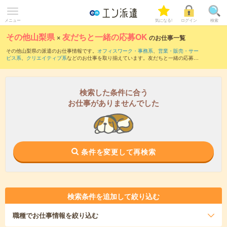
メニュー
気になる!
ログイン
検索
その他山梨県
×
友だちと一緒の応募OK
のお仕事一覧
その他山梨県の派遣のお仕事情報です。
オフィスワーク・事務系
、
営業・販売・サー
ビス系
、
クリエイティブ系
などのお仕事を取り揃えています。友だちと一緒の応募OK
の条件の他に、
交通費別途支給あり
、
職種未経験OK
、
残業なし
などのこだわり条件も
取り揃えています。
検索した条件に合う
お仕事がありませんでした
条件を変更して再検索
検索条件を追加して絞り込む
職種
でお仕事情報を絞り込む