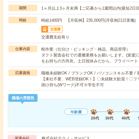
期間
1ヶ月以上3ヶ月未満【ご応募から1週間以内(最短2日
時給
時給1400円 【月収例】235,000円(月収例21日実働)
交通費
交通費支給有り
仕事内容
軽作業（仕分け・ピッキング・検品、商品管理）
ダクト製造会社での運搬業務をお願いします。(派遣)
をお持ちの方尚良。土日祝休みだから、プライベート
応募資格
職種未経験OK / ブランクOK / パソコンスキル不要 /
【来社不要、WEB登録OK！】〇未経験大歓迎！〇フリ
掛け持ち(Wワーク)不可※学生不可
職場の雰囲気
年齢層
20代
30代
40代
株式会社テクノ・サービス
派遣会社