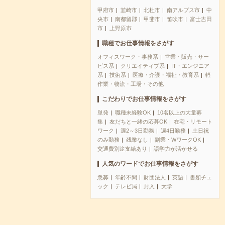
甲府市
韮崎市
北杜市
南アルプス市
中
央市
南都留郡
甲斐市
笛吹市
富士吉田
市
上野原市
職種でお仕事情報をさがす
オフィスワーク・事務系
営業・販売・サー
ビス系
クリエイティブ系
IT・エンジニア
系
技術系
医療・介護・福祉・教育系
軽
作業・物流・工場・その他
こだわりでお仕事情報をさがす
単発
職種未経験OK
10名以上の大量募
集
友だちと一緒の応募OK
在宅・リモート
ワーク
週2～3日勤務
週4日勤務
土日祝
のみ勤務
残業なし
副業・WワークOK
交通費別途支給あり
語学力が活かせる
人気のワードでお仕事情報をさがす
急募
年齢不問
財団法人
英語
書類チェ
ック
テレビ局
封入
大学