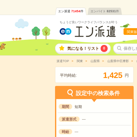
エン派遣
71454
件
エンバイト
82531
件
ちょうど良いワークライフバランスが叶う
関東版
気になる！リスト
0
保存し
派遣TOP
関東
山梨県
山梨県中巨摩郡
,
1
4
2
5
平均時給:
円
設定中の検索条件
期間
短期
派遣形式
---
時給
---