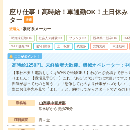
座り仕事！高時給！車通勤OK！土日休み
ター
派遣
素材系メーカー
派遣先
職種未経験OK
社会人未経験OK
ブランクOK
既卒第二新卒OK
OA
WEB登録OK
週5日勤務
土日祝休
残業多
交費支給
車通勤可
ここがポイント！
高時給1250円。未経験者大歓迎。機械オペレーター：
【来社不要！電話もしくはWEBで登録OK！】わざわざ会場まで行っ
りません！【職場見学OK！】これ、“ある”と“ない”では大違いです
囲気が思ってたのと違う…」「想像してたのより仕事がムズかしい…
際にお仕事先を見て「よし！」と、納得してからスタートできるのも
勤務地
山梨県中巨摩郡
常永駅から徒歩26分
曜日頻度
月～金