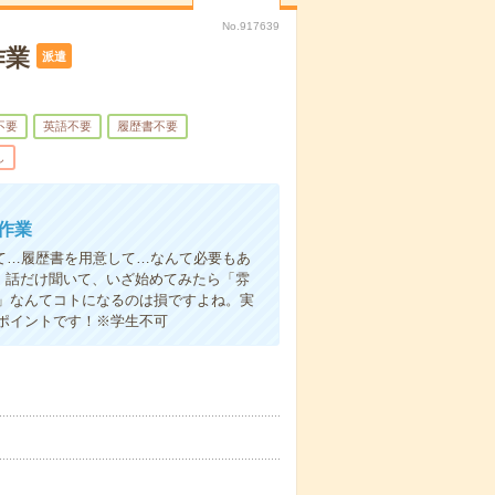
No.917639
作業
派遣
不要
英語不要
履歴書不要
し
作業
て…履歴書を用意して…なんて必要もあ
よ！話だけ聞いて、いざ始めてみたら「雰
」なんてコトになるのは損ですよね。実
ポイントです！※学生不可