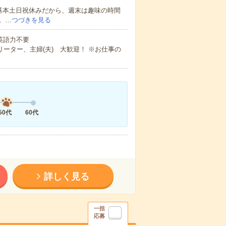
基本土日祝休みだから、週末は趣味の時間
。…
つづきを見る
 英語力不要
ーター、主婦(夫) 大歓迎！ ※お仕事の
50代
60代
詳しく見る
一括
応募