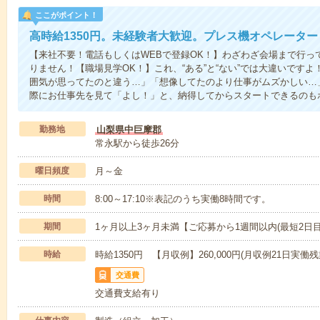
ここがポイント！
高時給1350円。未経験者大歓迎。プレス機オペレータ
【来社不要！電話もしくはWEBで登録OK！】わざわざ会場まで行っ
りません！【職場見学OK！】これ、“ある”と“ない”では大違いです
囲気が思ってたのと違う…」「想像してたのより仕事がムズかしい…
際にお仕事先を見て「よし！」と、納得してからスタートできるのも
勤務地
山梨県中巨摩郡
常永駅から徒歩26分
曜日頻度
月～金
時間
8:00～17:10※表記のうち実働8時間です。
期間
1ヶ月以上3ヶ月未満【ご応募から1週間以内(最短2日
時給
時給1350円 【月収例】260,000円(月収例21日実働残
交通費
交通費支給有り