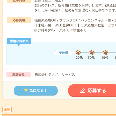
仕事内容
製造（組立・加工）
製品のプレス、折り曲げ業務をお願いします。(派遣)
をしっかり確保！日勤のみで無理なくお仕事できます
応募資格
職種未経験OK / ブランクOK / パソコンスキル不要 /
【来社不要、WEB登録OK！】〇未経験大歓迎！〇フリ
掛け持ち(Wワーク)不可※学生不可
職場の雰囲気
年齢層
20代
30代
40代
株式会社テクノ・サービス
派遣会社
応募する
気になる！
未読