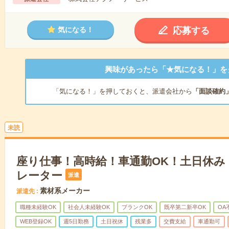
応募する
気になる！
興味があったら「★気になる！」を
「気になる！」を押しておくと、派遣会社から
「面談確約
未読
座り仕事！高時給！車通勤OK！土日休み
レーター
派遣
素材系メーカー
派遣先
職種未経験OK
社会人未経験OK
ブランクOK
既卒第二新卒OK
OA
WEB登録OK
週5日勤務
土日祝休
残業多
交費支給
車通勤可