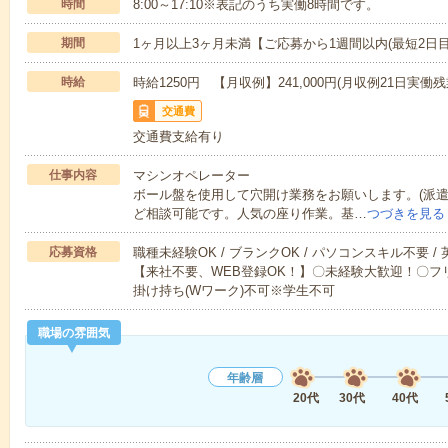
時間
8:00～17:10※表記のうち実働8時間です。
期間
1ヶ月以上3ヶ月未満【ご応募から1週間以内(最短2日
時給
時給1250円 【月収例】241,000円(月収例21日実働残
交通費
交通費支給有り
仕事内容
マシンオペレーター
ボール盤を使用して穴開け業務をお願いします。(派遣)勤務時
ど相談可能です。人気の座り作業。基…
つづきを見る
応募資格
職種未経験OK / ブランクOK / パソコンスキル不要 /
【来社不要、WEB登録OK！】〇未経験大歓迎！〇フリ
掛け持ち(Wワーク)不可※学生不可
職場の雰囲気
年齢層
20代
30代
40代