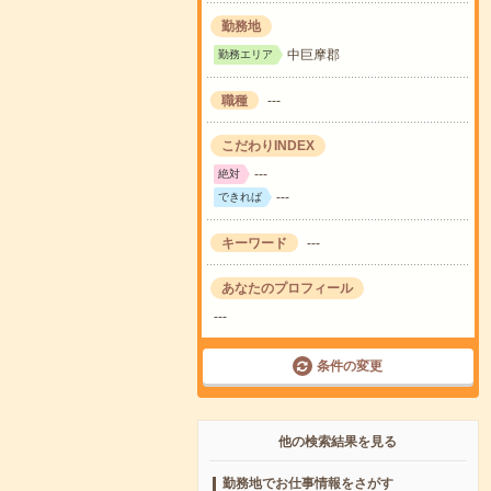
勤務地
中巨摩郡
勤務エリア
職種
---
こだわりINDEX
---
絶対
---
できれば
キーワード
---
あなたのプロフィール
---
条件の変更
他の検索結果を見る
勤務地でお仕事情報をさがす