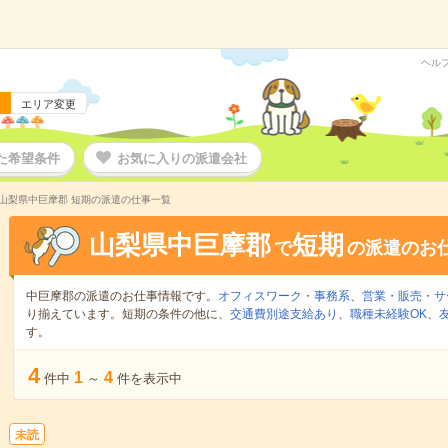
ヘル
エリア変更
た希望条件
お気に入りの派遣会社
山梨県中巨摩郡 短期の派遣の仕事一覧
山梨県中巨摩郡
短期
で
の派遣のお
中巨摩郡の派遣のお仕事情報です。
オフィスワーク・事務系
、
営業・販売・サ
り揃えています。短期の条件の他に、
交通費別途支給あり
、
職種未経験OK
、
す。
4
1
4
件中
～
件を表示中
未読