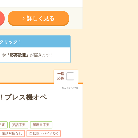
詳しく見る
クリック！
」
や
「応募歓迎」
が届きます！
一括
応募
No.895678
！プレス機オペ
不要
英語不要
履歴書不要
電話対応なし
自転車・バイクOK