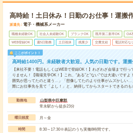
高時給！土日休み！日勤のお仕事！運搬
電子・機械系メーカー
派遣先
職種未経験OK
社会人未経験OK
ブランクOK
既卒第二新卒OK
OA
WEB登録OK
週5日勤務
土日祝休
残業少
交費支給
電話対応な
ここがポイント！
高時給1400円。未経験者大歓迎。人気の日勤です。運搬
【来社不要！電話もしくはWEBで登録OK！】わざわざ会場まで行っ
りません！【職場見学OK！】これ、“ある”と“ない”では大違いです
囲気が思ってたのと違う…」「想像してたのより仕事がムズかしい…
際にお仕事先を見て「よし！」と、納得してからスタートできるのも
勤務地
山梨県中巨摩郡
常永駅から徒歩23分
曜日頻度
月～金
時間
8:30～17:30※表記のうち実働8時間です。