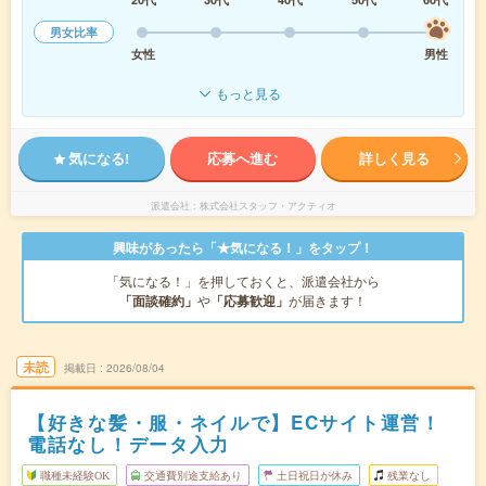
男女比率
女性
男性
もっと見る
気になる!
応募へ進む
詳しく見る
派遣会社
株式会社スタッフ・アクティオ
興味があったら「★気になる！」をタップ！
「気になる！」を押しておくと、派遣会社から
「面談確約」
や
「応募歓迎」
が届きます！
未読
掲載日
2026/08/04
【好きな髪・服・ネイルで】ECサイト運営！
電話なし！データ入力
職種未経験OK
交通費別途支給あり
土日祝日が休み
残業なし