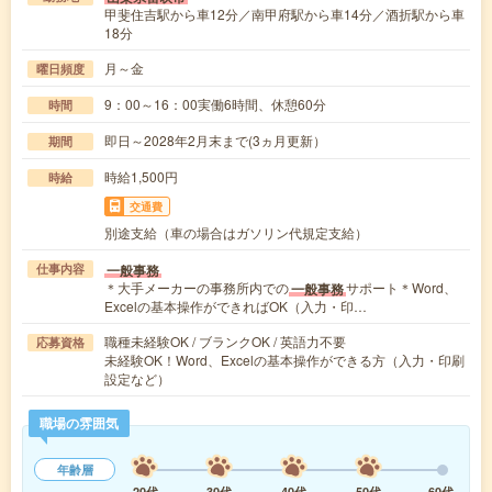
甲斐住吉駅から車12分／南甲府駅から車14分／酒折駅から車
18分
月～金
曜日頻度
9：00～16：00実働6時間、休憩60分
時間
即日～2028年2月末まで(3ヵ月更新）
期間
時給1,500円
時給
交通費
別途支給（車の場合はガソリン代規定支給）
一般事務
仕事内容
＊大手メーカーの事務所内での
サポート＊Word、
一般事務
Excelの基本操作ができればOK（入力・印…
職種未経験OK / ブランクOK / 英語力不要
応募資格
未経験OK！Word、Excelの基本操作ができる方（入力・印刷
設定など）
職場の雰囲気
年齢層
20代
30代
40代
50代
60代