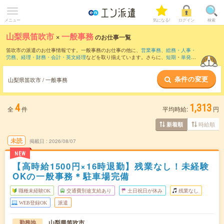
メニュー
気になる!
ログイン
検索
山梨県笛吹市
×
一般事務
のお仕事一覧
笛吹市の派遣のお仕事情報です。一般事務のお仕事の他に、
営業事務
、
総務・人事・
労務
、
経理・財務・会計・英文経理
などを取り揃えています。さらに、
短期
・
単発
な
どの期間や、
職種未経験OK
などのこだわり条件で絞り込んでいただけます。職種辞
典：
一般事務のお仕事とは？とは？
条件の変更
山梨県笛吹市 / 一般事務
4
1,313
全
件
平均時給:
円
時給順
新着順
未読
掲載日
2026/08/07
NEW
【高時給1500円×16時退勤】残業なし！未経験
OKの一般事務＊駐車場完備
職種未経験OK
交通費別途支給あり
土日祝日が休み
残業なし
WEB登録OK
派遣
山梨県笛吹市
勤務地