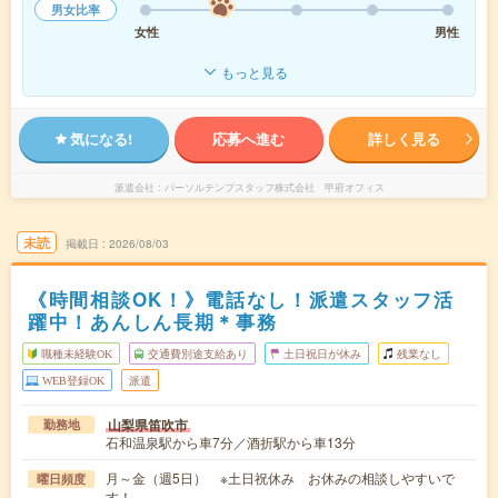
男女比率
女性
男性
もっと見る
気になる!
応募へ進む
詳しく見る
派遣会社
パーソルテンプスタッフ株式会社 甲府オフィス
未読
掲載日
2026/08/03
《時間相談OK！》電話なし！派遣スタッフ活
躍中！あんしん長期＊事務
職種未経験OK
交通費別途支給あり
土日祝日が休み
残業なし
WEB登録OK
派遣
山梨県笛吹市
勤務地
石和温泉駅から車7分／酒折駅から車13分
月～金（週5日） ※土日祝休み お休みの相談しやすいで
曜日頻度
す！