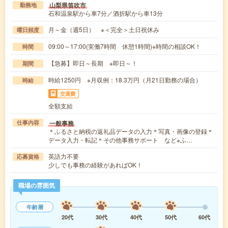
山梨県笛吹市
勤務地
石和温泉駅から車7分／酒折駅から車13分
月～金（週5日） ※＜完全＞土日祝休み
曜日頻度
09:00～17:00(実働7時間 休憩1時間)※時間の相談OK！
時間
【急募】即日～長期 ※即日～！
期間
時給1250円 ※月収例：18.3万円（月21日勤務の場合）
時給
交通費
全額支給
一般事務
仕事内容
＊ふるさと納税の返礼品データの入力＊写真・画像の登録＊
データ入力・転記＊その他事務サポート など※ふ…
英語力不要
応募資格
少しでも事務の経験があればOK！
職場の雰囲気
年齢層
20代
30代
40代
50代
60代