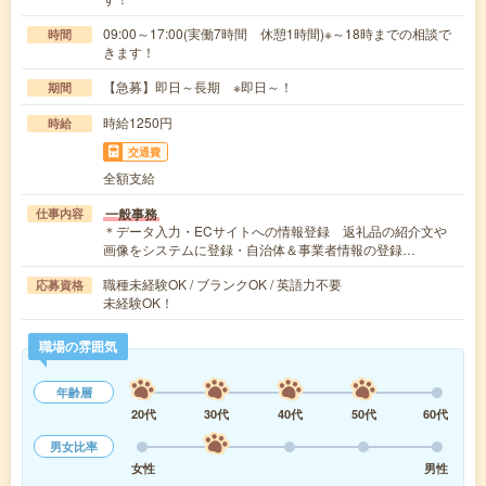
09:00～17:00(実働7時間 休憩1時間)※～18時までの相談で
時間
きます！
【急募】即日～長期 ※即日～！
期間
時給1250円
時給
交通費
全額支給
一般事務
仕事内容
＊データ入力・ECサイトへの情報登録 返礼品の紹介文や
画像をシステムに登録・自治体＆事業者情報の登録…
職種未経験OK / ブランクOK / 英語力不要
応募資格
未経験OK！
職場の雰囲気
年齢層
20代
30代
40代
50代
60代
男女比率
女性
男性