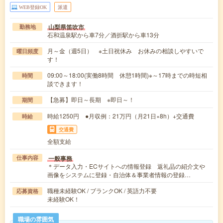
WEB登録OK
派遣
山梨県笛吹市
勤務地
石和温泉駅から車7分／酒折駅から車13分
月～金（週5日） ※土日祝休み お休みの相談しやすいで
曜日頻度
す！
09:00～18:00(実働8時間 休憩1時間)※～17時までの時短相
時間
談できます！
【急募】即日～長期 ※即日～！
期間
時給1250円 ●月収例：21万円（月21日×8h）+交通費
時給
交通費
全額支給
一般事務
仕事内容
＊データ入力・ECサイトへの情報登録 返礼品の紹介文や
画像をシステムに登録・自治体＆事業者情報の登録…
職種未経験OK / ブランクOK / 英語力不要
応募資格
未経験OK！
職場の雰囲気