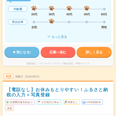
年齢層
20代
30代
40代
50代
60代
男女比率
女性
男性
もっと見る
気になる!
応募へ進む
詳しく見る
派遣会社
パーソルテンプスタッフ株式会社 甲府オフィス
未読
掲載日
2026/08/03
【電話なし】お休みもとりやすい！ふるさと納
税の入力＋写真登録
交通費別途支給あり
土日祝日が休み
残業なし
WEB登録OK
派遣