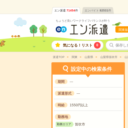
エン派遣
71454
件
エンバイト
82531
件
ちょうど良いワークライフバランスが叶う
関東版
気になる！リスト
0
保存し
派遣TOP
関東
山梨県
山梨県笛吹市
山
設定中の検索条件
期間
---
派遣形式
---
時給
1550円以上
勤務地
笛吹市
勤務エリア