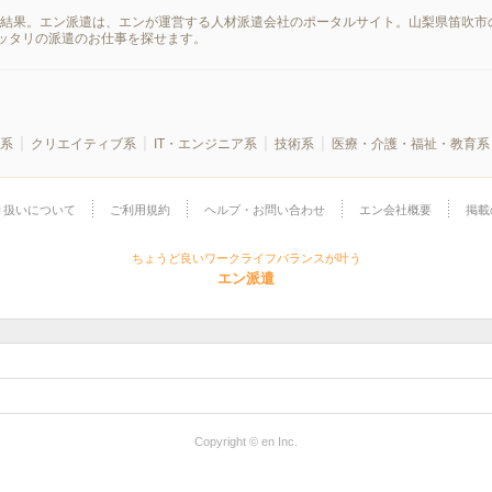
索結果。エン派遣は、エンが運営する人材派遣会社のポータルサイト。山梨県笛吹市
ッタリの派遣のお仕事を探せます。
系
クリエイティブ系
IT・エンジニア系
技術系
医療・介護・福祉・教育系
り扱いについて
ご利用規約
ヘルプ・お問い合わせ
エン会社概要
掲載
ちょうど良いワークライフバランスが叶う
エン派遣
Copyright © en Inc.