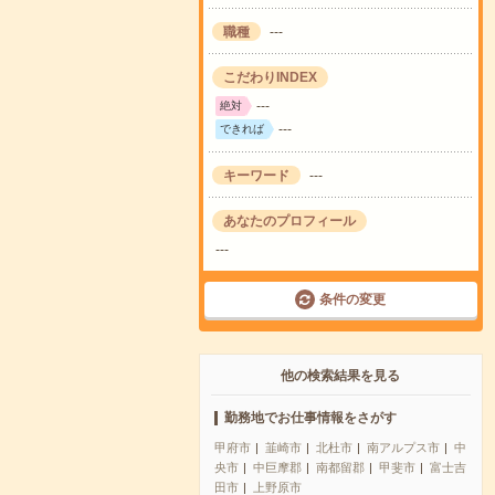
職種
---
こだわりINDEX
---
絶対
---
できれば
キーワード
---
あなたのプロフィール
---
条件の変更
他の検索結果を見る
勤務地でお仕事情報をさがす
甲府市
韮崎市
北杜市
南アルプス市
中
央市
中巨摩郡
南都留郡
甲斐市
富士吉
田市
上野原市