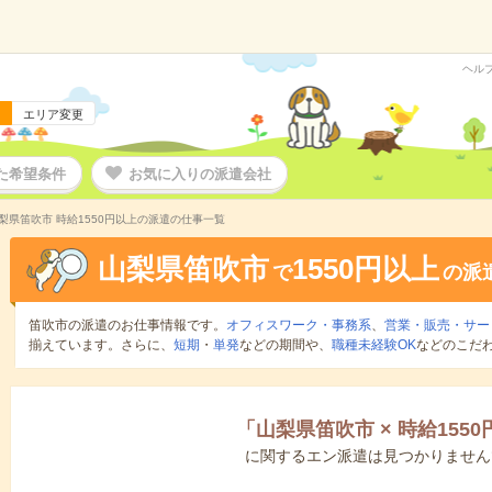
ヘル
エリア変更
た希望条件
お気に入りの派遣会社
梨県笛吹市 時給1550円以上の派遣の仕事一覧
山梨県笛吹市
1550円以上
で
の派
笛吹市の派遣のお仕事情報です。
オフィスワーク・事務系
、
営業・販売・サー
揃えています。さらに、
短期
・
単発
などの期間や、
職種未経験OK
などのこだ
「
山梨県笛吹市
×
時給155
に関するエン派遣は見つかりません