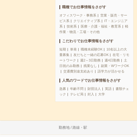
職種でお仕事情報をさがす
オフィスワーク・事務系
営業・販売・サー
ビス系
クリエイティブ系
IT・エンジニア
系
技術系
医療・介護・福祉・教育系
軽
作業・物流・工場・その他
こだわりでお仕事情報をさがす
短期
単発
職種未経験OK
10名以上の大
量募集
友だちと一緒の応募OK
在宅・リモ
ートワーク
週2～3日勤務
週4日勤務
土
日祝のみ勤務
残業なし
副業・WワークOK
交通費別途支給あり
語学力が活かせる
人気のワードでお仕事情報をさがす
急募
年齢不問
財団法人
英語
書類チェ
ック
テレビ局
封入
大学
勤務地 / 路線・駅