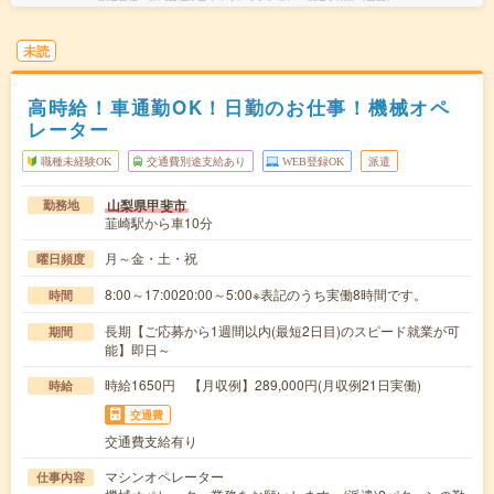
未読
高時給！車通勤OK！日勤のお仕事！機械オペ
レーター
職種未経験OK
交通費別途支給あり
WEB登録OK
派遣
山梨県甲斐市
勤務地
韮崎駅から車10分
月～金・土・祝
曜日頻度
8:00～17:0020:00～5:00※表記のうち実働8時間です。
時間
長期【ご応募から1週間以内(最短2日目)のスピード就業が可
期間
能】即日～
時給1650円 【月収例】289,000円(月収例21日実働)
時給
交通費
交通費支給有り
マシンオペレーター
仕事内容