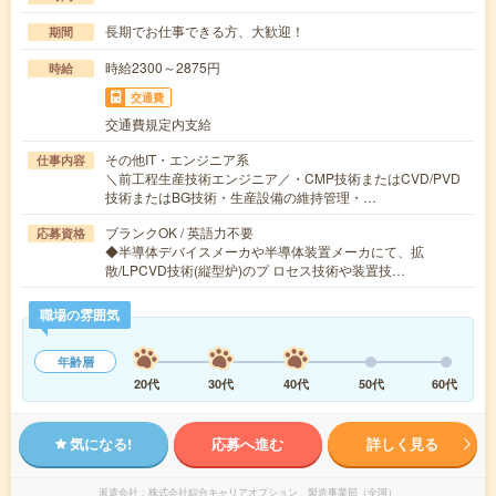
長期でお仕事できる方、大歓迎！
期間
時給2300～2875円
時給
交通費
交通費規定内支給
その他IT・エンジニア系
仕事内容
＼前工程生産技術エンジニア／・CMP技術またはCVD/PVD
技術またはBG技術・生産設備の維持管理・…
ブランクOK / 英語力不要
応募資格
◆半導体デバイスメーカや半導体装置メーカにて、拡
散/LPCVD技術(縦型炉)のプ ロセス技術や装置技…
職場の雰囲気
年齢層
20代
30代
40代
50代
60代
気になる!
応募へ進む
詳しく見る
派遣会社
株式会社綜合キャリアオプション 製造事業部（全国）