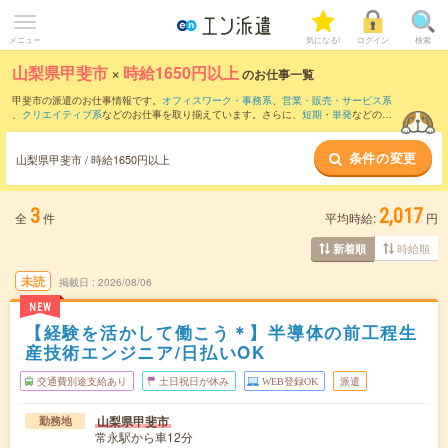
メニュー
気になる!
ログイン
検索
山梨県甲斐市
×
時給1650円以上
のお仕事一覧
甲斐市の派遣のお仕事情報です。
オフィスワーク・事務系
、
営業・販売・サービス系
、
クリエイティブ系
などのお仕事を取り揃えています。さらに、
短期
・
単発
などの期
間や、
職種未経験OK
などのこだわり条件で絞り込んでいただけます。
条件の変更
山梨県甲斐市 / 時給1650円以上
3
2,017
全
件
平均時給:
円
時給順
新着順
未読
掲載日
2026/08/06
NEW
【経験を活かして働こう＊】半導体の前工程生
産技術エンジニア/日払いOK
交通費別途支給あり
土日祝日が休み
WEB登録OK
派遣
山梨県甲斐市
勤務地
常永駅から車12分