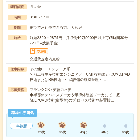
月～金
曜日頻度
8:30～17:00
時間
長期でお仕事できる方、大歓迎！
期間
時給2300～2875円 月収例40万5000円以上可(7時間30分
時給
×21日+残業手当)
交通費
交通費規定内支給
その他IT・エンジニア系
仕事内容
＼前工程生産技術エンジニア／・CMP技術またはCVD/PVD
技術またはBG技術・生産設備の維持管理・…
ブランクOK / 英語力不要
応募資格
◆半導体デバイスメーカや半導体装置メーカにて、拡
散/LPCVD技術(縦型炉)のプ ロセス技術や装置技…
職場の雰囲気
年齢層
20代
30代
40代
50代
60代