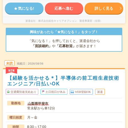
気になる!
応募へ進む
詳しく見る
派遣会社
株式会社綜合キャリアオプション 製造事業部（全国）
興味があったら「★気になる！」をタップ！
「気になる！」を押しておくと、派遣会社から
「面談確約」
や
「応募歓迎」
が届きます！
未読
掲載日
2026/08/06
NEW
【経験を活かせる＊】半導体の前工程生産技術
エンジニア/日払いOK
交通費別途支給あり
土日祝日が休み
WEB登録OK
派遣
山梨県甲斐市
勤務地
常永駅から車12分
月～金
曜日頻度
8:30～17:00
時間