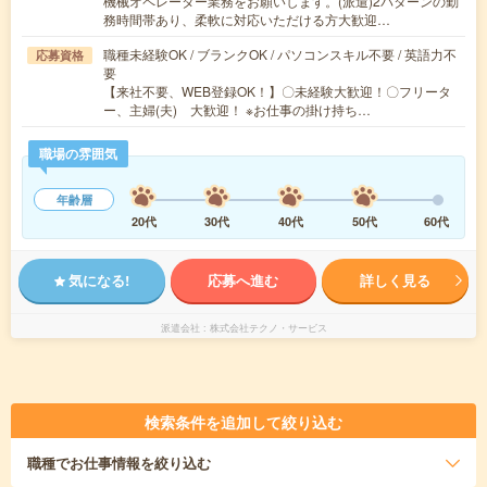
機械オペレーター業務をお願いします。(派遣)2パターンの勤
務時間帯あり、柔軟に対応いただける方大歓迎…
職種未経験OK / ブランクOK / パソコンスキル不要 / 英語力不
応募資格
要
【来社不要、WEB登録OK！】〇未経験大歓迎！〇フリータ
ー、主婦(夫) 大歓迎！ ※お仕事の掛け持ち…
職場の雰囲気
年齢層
20代
30代
40代
50代
60代
気になる!
応募へ進む
詳しく見る
派遣会社
株式会社テクノ・サービス
検索条件を追加して絞り込む
職種
でお仕事情報を絞り込む