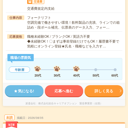
交通費
交通費規定内支給
フォークリフト
仕事内容
空調完備で働きやすい環境！飲料製品の充填、ラインでの箱
詰め・段ボール補充、伝票表のデータ入力、フォー…
職種未経験OK / ブランクOK / 英語力不要
応募資格
◆未経験OK！〇まずは事前登録だけでもOK！履歴書不要で
気軽にオンライン登録★氏名・職種などを入力す…
職場の雰囲気
年齢層
20代
30代
40代
50代
60代
気になる!
応募へ進む
詳しく見る
派遣会社
株式会社綜合キャリアオプション 製造事業部（全国）
未読
掲載日
2026/08/05
NEW