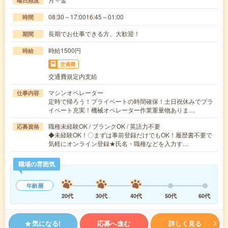
曜日頻度
08:30～17:0016:45～01:00
時間
長期でお仕事できる方、大歓迎！
期間
時給1500円
時給
交通費
交通費規定内支給
マシンオペレーター
仕事内容
定時で帰ろう！プライベートの時間確保！土日祝休みでプラ
イベート充実！機械オペレーター作業重量物ありま…
職種未経験OK / ブランクOK / 英語力不要
応募資格
◆未経験OK！〇まずは事前登録だけでもOK！履歴書不要で
気軽にオンライン登録★氏名・職種などを入力す…
職場の雰囲気
年齢層
20代
30代
40代
50代
60代
気になる!
応募へ進む
詳しく見る