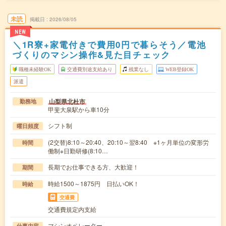
未読
掲載日
2026/08/05
NEW
＼1R寮+家電付きで費用0円で暮らそう／電池
づくりのマシン操作&見た目チェック
職種未経験OK
交通費別途支給あり
残業なし
WEB登録OK
派遣
山梨県北杜市
勤務地
甲斐大泉駅から車10分
シフト制
曜日頻度
(2交替)8:10～20:40、20:10～翌8:40 ※1ヶ月単位の変形労
時間
働制※日勤研修(8:10…
長期でお仕事できる方、大歓迎！
期間
時給1500～1875円 日払いOK！
時給
交通費
交通費規定内支給
マシンオペレーター
仕事内容