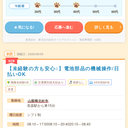
年齢層
20代
30代
40代
50代
60代
気になる!
応募へ進む
詳しく見る
派遣会社
株式会社綜合キャリアオプション 製造事業部（全国）
未読
掲載日
2026/08/05
NEW
【未経験の方も安心○】電池部品の機械操作/日
払いOK
職種未経験OK
交通費別途支給あり
残業なし
WEB登録OK
派遣
山梨県北杜市
勤務地
長坂駅から車15分
シフト制
曜日頻度
08:10～17:0008:10～20:4020:10～08:40
時間