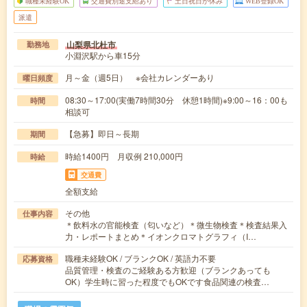
職種未経験OK
交通費別途支給あり
土日祝日が休み
WEB登録OK
派遣
山梨県北杜市
勤務地
小淵沢駅から車15分
月～金（週5日） ※会社カレンダーあり
曜日頻度
08:30～17:00(実働7時間30分 休憩1時間)※9:00～16：00も
時間
相談可
【急募】即日～長期
期間
時給1400円 月収例 210,000円
時給
交通費
全額支給
その他
仕事内容
＊飲料水の官能検査（匂いなど）＊微生物検査＊検査結果入
力・レポートまとめ＊イオンクロマトグラフィ（I…
職種未経験OK / ブランクOK / 英語力不要
応募資格
品質管理・検査のご経験ある方歓迎（ブランクあっても
OK）学生時に習った程度でもOKです食品関連の検査…