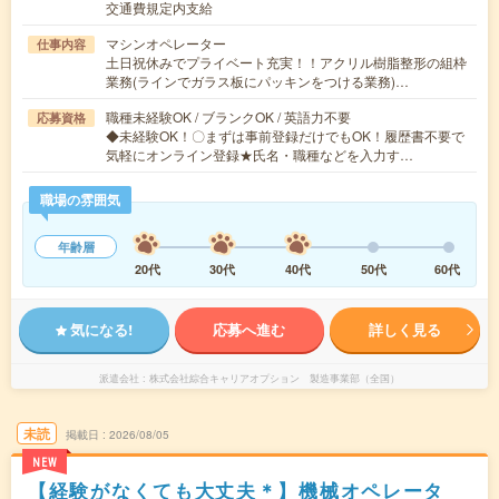
交通費規定内支給
マシンオペレーター
仕事内容
土日祝休みでプライベート充実！！アクリル樹脂整形の組枠
業務(ラインでガラス板にパッキンをつける業務)…
職種未経験OK / ブランクOK / 英語力不要
応募資格
◆未経験OK！〇まずは事前登録だけでもOK！履歴書不要で
気軽にオンライン登録★氏名・職種などを入力す…
職場の雰囲気
年齢層
20代
30代
40代
50代
60代
気になる!
応募へ進む
詳しく見る
派遣会社
株式会社綜合キャリアオプション 製造事業部（全国）
未読
掲載日
2026/08/05
NEW
【経験がなくても大丈夫＊】機械オペレータ