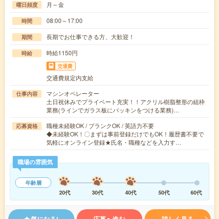
月～金
曜日頻度
08:00～17:00
時間
長期でお仕事できる方、大歓迎！
期間
時給1150円
時給
交通費
交通費規定内支給
マシンオペレーター
仕事内容
土日祝休みでプライベート充実！！アクリル樹脂整形の組枠
業務(ラインでガラス板にパッキンをつける業務)…
職種未経験OK / ブランクOK / 英語力不要
応募資格
◆未経験OK！〇まずは事前登録だけでもOK！履歴書不要で
気軽にオンライン登録★氏名・職種などを入力す…
職場の雰囲気
年齢層
20代
30代
40代
50代
60代
気になる!
応募へ進む
詳しく見る