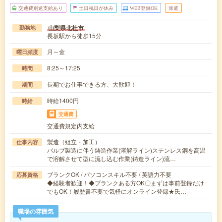
交通費別途支給あり
土日祝日が休み
WEB登録OK
派遣
山梨県北杜市
勤務地
長坂駅から徒歩15分
月～金
曜日頻度
8:25～17:25
時間
長期でお仕事できる方、大歓迎！
期間
時給1400円
時給
交通費
交通費規定内支給
製造（組立・加工）
仕事内容
バルブ製造に伴う鋳造作業(溶解ライン)ステンレス鋼を高温
で溶解させて型に流し込む作業(鋳造ライン)流…
ブランクOK / パソコンスキル不要 / 英語力不要
応募資格
◆経験者歓迎！◆ブランクある方OK〇まずは事前登録だけ
でもOK！履歴書不要で気軽にオンライン登録★氏…
職場の雰囲気