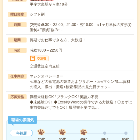
甲斐大泉駅から車10分
シフト制
曜日頻度
(2交替)9:30～22:00、21:30～翌10:00 ※1ヶ月単位の変形労
時間
働制※日勤研修(8:1…
長期でお仕事できる方、大歓迎！
期間
時給1800～2250円
時給
交通費
交通費規定内支給
マシンオペレーター
仕事内容
≪車などの蓄電池の製造およびサポート≫○マシン加工:資材
の投入、搬出・搬送○検査:製品の見た目チェッ…
職種未経験OK / ブランクOK / 英語力不要
応募資格
◆未経験OK！◆ExcelやWordの操作できる方歓迎！〇まずは
事前登録だけでもOK！履歴書不要で気…
職場の雰囲気
年齢層
20代
30代
40代
50代
60代