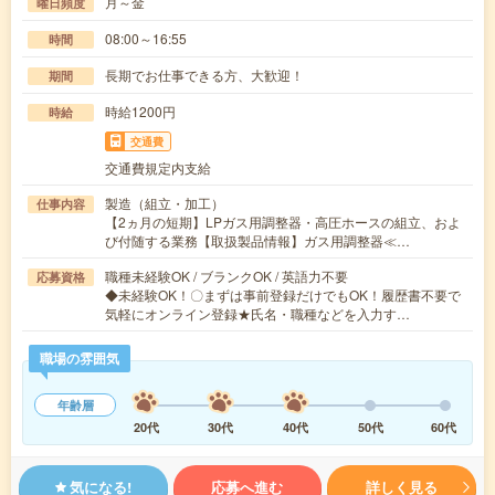
月～金
曜日頻度
08:00～16:55
時間
長期でお仕事できる方、大歓迎！
期間
時給1200円
時給
交通費
交通費規定内支給
製造（組立・加工）
仕事内容
【2ヵ月の短期】LPガス用調整器・高圧ホースの組立、およ
び付随する業務【取扱製品情報】ガス用調整器≪…
職種未経験OK / ブランクOK / 英語力不要
応募資格
◆未経験OK！〇まずは事前登録だけでもOK！履歴書不要で
気軽にオンライン登録★氏名・職種などを入力す…
職場の雰囲気
年齢層
20代
30代
40代
50代
60代
気になる!
応募へ進む
詳しく見る