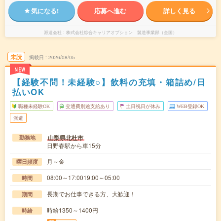
気になる!
応募へ進む
詳しく見る
派遣会社
株式会社綜合キャリアオプション 製造事業部（全国）
未読
掲載日
2026/08/05
NEW
【経験不問！未経験○】飲料の充填・箱詰め/日
払いOK
職種未経験OK
交通費別途支給あり
土日祝日が休み
WEB登録OK
派遣
山梨県北杜市
勤務地
日野春駅から車15分
月～金
曜日頻度
08:00～17:0019:00～05:00
時間
長期でお仕事できる方、大歓迎！
期間
時給1350～1400円
時給