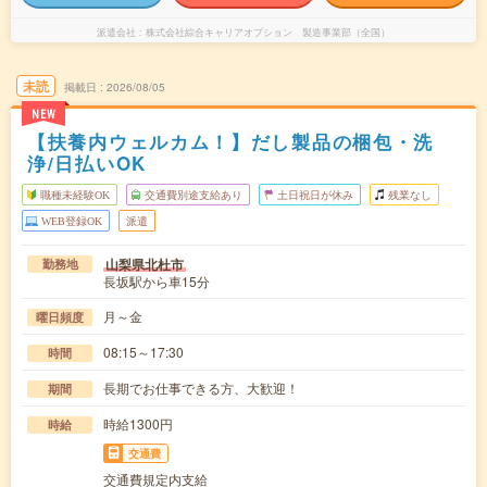
派遣会社
株式会社綜合キャリアオプション 製造事業部（全国）
未読
掲載日
2026/08/05
NEW
【扶養内ウェルカム！】だし製品の梱包・洗
浄/日払いOK
職種未経験OK
交通費別途支給あり
土日祝日が休み
残業なし
WEB登録OK
派遣
山梨県北杜市
勤務地
長坂駅から車15分
月～金
曜日頻度
08:15～17:30
時間
長期でお仕事できる方、大歓迎！
期間
時給1300円
時給
交通費
交通費規定内支給