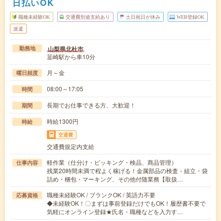
日払いOK
職種未経験OK
交通費別途支給あり
土日祝日が休み
WEB登録OK
派遣
山梨県北杜市
勤務地
韮崎駅から車10分
月～金
曜日頻度
08:00～17:05
時間
長期でお仕事できる方、大歓迎！
期間
時給1300円
時給
交通費
交通費規定内支給
軽作業（仕分け・ピッキング・検品、商品管理）
仕事内容
残業20時間未満で程よく稼げる！金属部品の検査・組立・袋
詰め・梱包・マーキング、その他付随業務【取扱…
職種未経験OK / ブランクOK / 英語力不要
応募資格
◆未経験OK！〇まずは事前登録だけでもOK！履歴書不要で
気軽にオンライン登録★氏名・職種などを入力す…