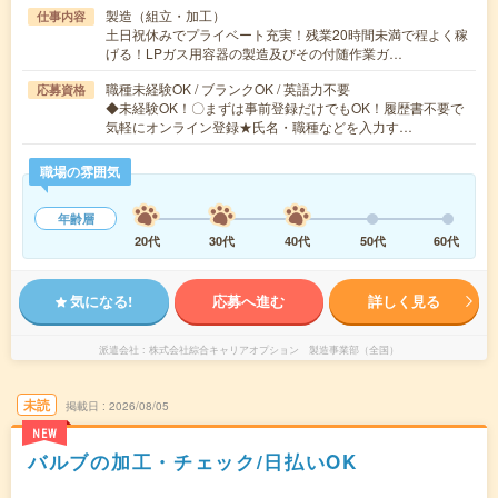
製造（組立・加工）
仕事内容
土日祝休みでプライベート充実！残業20時間未満で程よく稼
げる！LPガス用容器の製造及びその付随作業ガ…
職種未経験OK / ブランクOK / 英語力不要
応募資格
◆未経験OK！〇まずは事前登録だけでもOK！履歴書不要で
気軽にオンライン登録★氏名・職種などを入力す…
職場の雰囲気
年齢層
20代
30代
40代
50代
60代
気になる!
応募へ進む
詳しく見る
派遣会社
株式会社綜合キャリアオプション 製造事業部（全国）
未読
掲載日
2026/08/05
NEW
バルブの加工・チェック/日払いOK