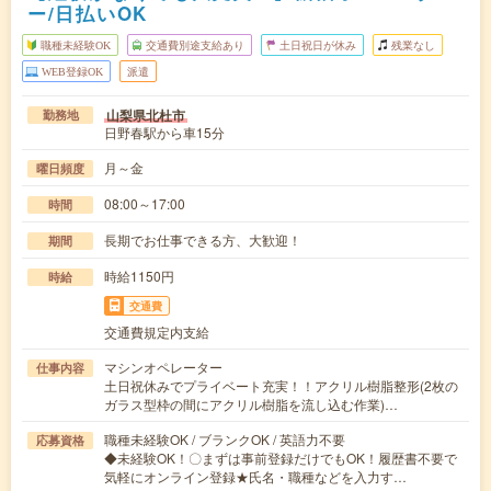
ー/日払いOK
職種未経験OK
交通費別途支給あり
土日祝日が休み
残業なし
WEB登録OK
派遣
山梨県北杜市
勤務地
日野春駅から車15分
月～金
曜日頻度
08:00～17:00
時間
長期でお仕事できる方、大歓迎！
期間
時給1150円
時給
交通費
交通費規定内支給
マシンオペレーター
仕事内容
土日祝休みでプライベート充実！！アクリル樹脂整形(2枚の
ガラス型枠の間にアクリル樹脂を流し込む作業)…
職種未経験OK / ブランクOK / 英語力不要
応募資格
◆未経験OK！〇まずは事前登録だけでもOK！履歴書不要で
気軽にオンライン登録★氏名・職種などを入力す…