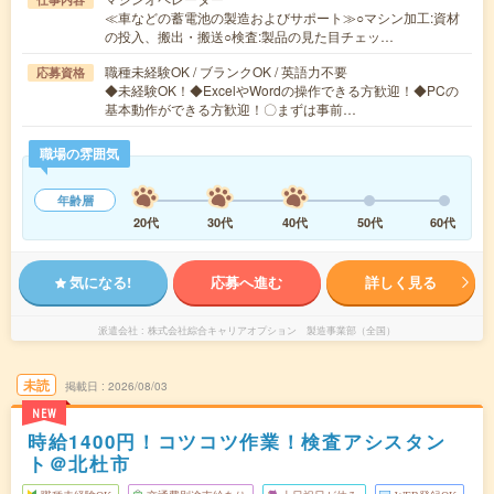
≪車などの蓄電池の製造およびサポート≫○マシン加工:資材
の投入、搬出・搬送○検査:製品の見た目チェッ…
職種未経験OK / ブランクOK / 英語力不要
応募資格
◆未経験OK！◆ExcelやWordの操作できる方歓迎！◆PCの
基本動作ができる方歓迎！〇まずは事前…
職場の雰囲気
年齢層
20代
30代
40代
50代
60代
気になる!
応募へ進む
詳しく見る
派遣会社
株式会社綜合キャリアオプション 製造事業部（全国）
未読
掲載日
2026/08/03
NEW
時給1400円！コツコツ作業！検査アシスタン
ト＠北杜市