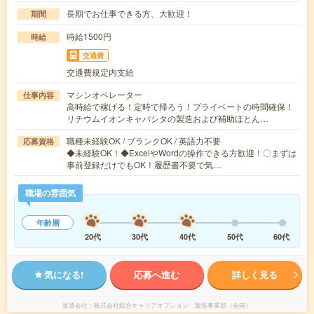
長期でお仕事できる方、大歓迎！
期間
時給1500円
時給
交通費
交通費規定内支給
マシンオペレーター
仕事内容
高時給で稼げる！定時で帰ろう！プライベートの時間確保！
リチウムイオンキャパシタの製造および補助ほとん…
職種未経験OK / ブランクOK / 英語力不要
応募資格
◆未経験OK！◆ExcelやWordの操作できる方歓迎！〇まずは
事前登録だけでもOK！履歴書不要で気…
職場の雰囲気
年齢層
20代
30代
40代
50代
60代
気になる!
応募へ進む
詳しく見る
派遣会社
株式会社綜合キャリアオプション 製造事業部（全国）