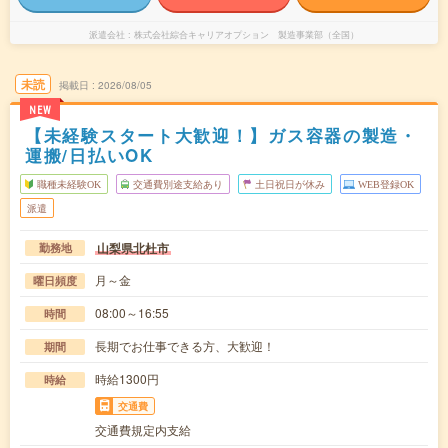
派遣会社
株式会社綜合キャリアオプション 製造事業部（全国）
未読
掲載日
2026/08/05
NEW
【未経験スタート大歓迎！】ガス容器の製造・
運搬/日払いOK
職種未経験OK
交通費別途支給あり
土日祝日が休み
WEB登録OK
派遣
山梨県北杜市
勤務地
月～金
曜日頻度
08:00～16:55
時間
長期でお仕事できる方、大歓迎！
期間
時給1300円
時給
交通費
交通費規定内支給