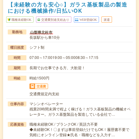
【未経験の方も安心○】ガラス基板製品の製造
における機械操作/日払いOK
職種未経験OK
交通費別途支給あり
WEB登録OK
派遣
山梨県北杜市
勤務地
長坂駅から車10分
シフト制
曜日頻度
07:00～17:0019:00～05:0008:30～17:15
時間
長期でお仕事できる方、大歓迎！
期間
時給1500円
時給
交通費
交通費規定内支給
マシンオペレーター
仕事内容
残業20時間未満で程よく稼げる！ガラス基板製品の機械オペ
レーター。ガラス基盤製品を製造している会社で…
職種未経験OK / ブランクOK / 英語力不要
応募資格
◆未経験OK！〇まずは事前登録だけでもOK！履歴書不要で
気軽にオンライン登録★氏名・職種などを入力す…