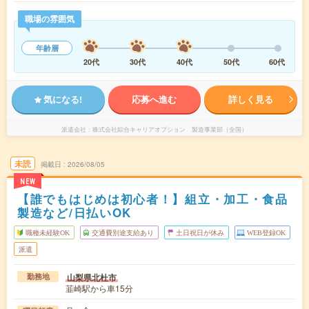
職場の雰囲気
年齢層
20代
30代
40代
50代
60代
気になる!
応募へ進む
詳しく見る
派遣会社
株式会社綜合キャリアオプション 製造事業部（全国）
未読
掲載日
2026/08/05
NEW
【誰でもはじめは初心者！】組立・加工・食品
製造など/日払いOK
職種未経験OK
交通費別途支給あり
土日祝日が休み
WEB登録OK
派遣
山梨県北杜市
勤務地
韮崎駅から車15分