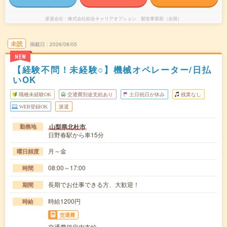
派遣会社
株式会社綜合キャリアオプション 製造事業部（全国）
未読
掲載日
2026/08/05
NEW
【経験不問！未経験○】機械オペレーター/日払
いOK
職種未経験OK
交通費別途支給あり
土日祝日が休み
残業なし
WEB登録OK
派遣
山梨県北杜市
勤務地
日野春駅から車15分
月～金
曜日頻度
08:00～17:00
時間
長期でお仕事できる方、大歓迎！
期間
時給1200円
時給
交通費
交通費規定内支給