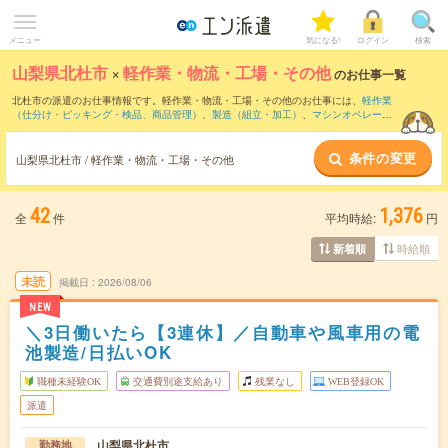
メニュー
気になる!
ログイン
検索
山梨県北杜市
×
軽作業・物流・工場・その他
のお仕事一覧
北杜市の派遣のお仕事情報です。軽作業・物流・工場・その他のお仕事には、
軽作業
（仕分け・ピッキング・検品、商品管理）
、
製造（組立・加工）
、
マシンオペレータ
ー
などがあります。さらに、
短期
・
単発
などの期間や、
職種未経験OK
などのこだわり
条件で絞り込んでいただけます。
条件の変更
山梨県北杜市 / 軽作業・物流・工場・その他
42
1,376
全
件
平均時給:
円
時給順
新着順
未読
掲載日
2026/08/06
NEW
＼3日働いたら【3連休】／自動車や風車用の電
池製造/日払いOK
職種未経験OK
交通費別途支給あり
残業なし
WEB登録OK
派遣
山梨県北杜市
勤務地