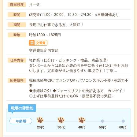
月～金
曜日頻度
(2交替)11:00～20:00、19:30～翌4:30 ※日勤研修あり
時間
長期でお仕事できる方、大歓迎！
期間
時給1300～1625円
時給
交通費
交通費規定内支給
軽作業（仕分け・ピッキング・検品、商品管理）
仕事内容
ダンボールからはみ出た袋の耳を中に折り込むお仕事もお願
いします。定着率が良い働きやすい環境です！丁寧…
職種未経験OK / ブランクOK / パソコンスキル不要 / 英語力不
応募資格
要
◆未経験OK！◆フォークリフトの免許ある方、カンゲイ！
〇まずは事前登録だけでもOK！履歴書不要で気軽…
職場の雰囲気
年齢層
20代
30代
40代
50代
60代