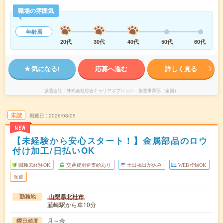
職場の雰囲気
年齢層
20代
30代
40代
50代
60代
気になる!
応募へ進む
詳しく見る
派遣会社
株式会社綜合キャリアオプション 製造事業部（全国）
未読
掲載日
2026/08/05
NEW
【未経験から安心スタート！】金属部品のロウ
付け加工/日払いOK
職種未経験OK
交通費別途支給あり
土日祝日が休み
WEB登録OK
派遣
山梨県北杜市
勤務地
韮崎駅から車10分
月～金
曜日頻度