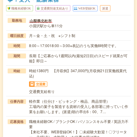
職種未経験OK
交通費別途支給あり
WEB登録OK
派遣
山梨県北杜市
勤務地
小淵沢駅から車11分
月～金・土・祝 ※シフト制
曜日頻度
8:00～17:0018:00～3:00※表記のうち実働8時間です。
時間
長期【ご応募から1週間以内(最短2日目)のスピード就業が可
期間
能】即日～
時給1380円 【月収例】347,000円(月収例21日実働残業代
時給
込)
交通費
交通費支給有り
軽作業（仕分け・ピッキング・検品、商品管理）
仕事内容
工場内の菓子を製造する資材の受入し各部署に持っていく作
業をお願いします。(派遣)朝の早出6：00、7…
職種未経験OK / ブランクOK / パソコンスキル不要 / 英語力不
応募資格
要
【来社不要、WEB登録OK！】〇未経験大歓迎！〇フリータ
ー、主婦(夫) 大歓迎！ ※お仕事の掛け持ち…