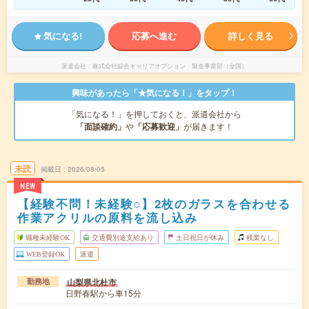
気になる!
応募へ進む
詳しく見る
派遣会社
株式会社綜合キャリアオプション 製造事業部（全国）
興味があったら「★気になる！」をタップ！
「気になる！」を押しておくと、派遣会社から
「面談確約」
や
「応募歓迎」
が届きます！
未読
掲載日
2026/08/05
NEW
【経験不問！未経験○】2枚のガラスを合わせる
作業アクリルの原料を流し込み
職種未経験OK
交通費別途支給あり
土日祝日が休み
残業なし
WEB登録OK
派遣
山梨県北杜市
勤務地
日野春駅から車15分