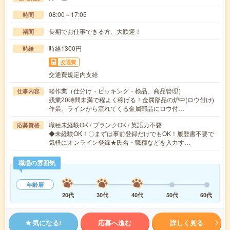
08:00～17:05
時間
長期でお仕事できる方、大歓迎！
期間
時給1300円
時給
交通費
交通費規定内支給
軽作業（仕分け・ピッキング・検品、商品管理）
仕事内容
残業20時間未満で程よく稼げる！金属部品の炉中(ロウ付け)
作業。ラインから流れてくる金属部品にロウ付…
職種未経験OK / ブランクOK / 英語力不要
応募資格
◆未経験OK！〇まずは事前登録だけでもOK！履歴書不要で
気軽にオンライン登録★氏名・職種などを入力す…
職場の雰囲気
年齢層
20代
30代
40代
50代
60代
気になる!
応募へ進む
詳しく見る