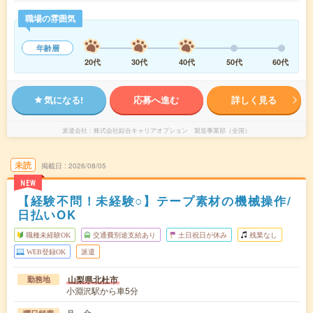
職場の雰囲気
年齢層
20代
30代
40代
50代
60代
気になる!
応募へ進む
詳しく見る
派遣会社
株式会社綜合キャリアオプション 製造事業部（全国）
未読
掲載日
2026/08/05
NEW
【経験不問！未経験○】テープ素材の機械操作/
日払いOK
職種未経験OK
交通費別途支給あり
土日祝日が休み
残業なし
WEB登録OK
派遣
山梨県北杜市
勤務地
小淵沢駅から車5分
月～金