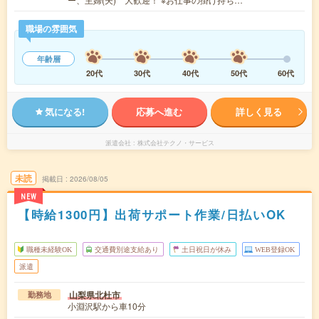
職場の雰囲気
年齢層
20代
30代
40代
50代
60代
気になる!
応募へ進む
詳しく見る
派遣会社
株式会社テクノ・サービス
未読
掲載日
2026/08/05
NEW
【時給1300円】出荷サポート作業/日払いOK
職種未経験OK
交通費別途支給あり
土日祝日が休み
WEB登録OK
派遣
山梨県北杜市
勤務地
小淵沢駅から車10分