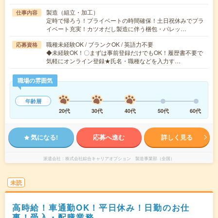
製造（組立・加工）
仕事内容
定時で帰ろう！プライベートの時間確保！土日祝休みでプラ
イベート充実！カツオだし製造に伴う梱包・パレッ…
職種未経験OK / ブランクOK / 英語力不要
応募資格
◆未経験OK！〇まずは事前登録だけでもOK！履歴書不要で
気軽にオンライン登録★氏名・職種などを入力す…
職場の雰囲気
年齢層
20代
30代
40代
50代
60代
気になる!
応募へ進む
詳しく見る
派遣会社
株式会社綜合キャリアオプション 製造事業部（全国）
未読
高時給！車通勤OK！平日休み！日勤のお仕
事！受入・配膳業務