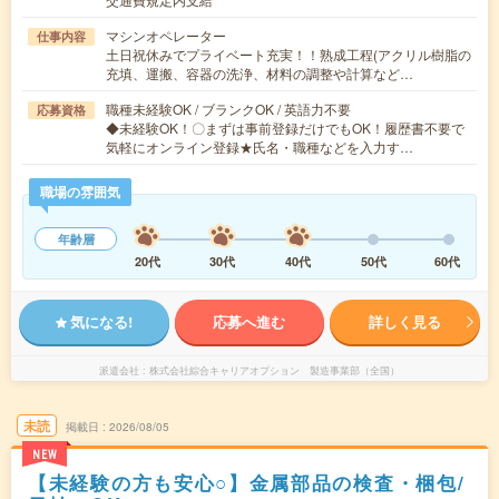
マシンオペレーター
仕事内容
土日祝休みでプライベート充実！！熟成工程(アクリル樹脂の
充填、運搬、容器の洗浄、材料の調整や計算など…
職種未経験OK / ブランクOK / 英語力不要
応募資格
◆未経験OK！〇まずは事前登録だけでもOK！履歴書不要で
気軽にオンライン登録★氏名・職種などを入力す…
職場の雰囲気
年齢層
20代
30代
40代
50代
60代
気になる!
応募へ進む
詳しく見る
派遣会社
株式会社綜合キャリアオプション 製造事業部（全国）
未読
掲載日
2026/08/05
NEW
【未経験の方も安心○】金属部品の検査・梱包/