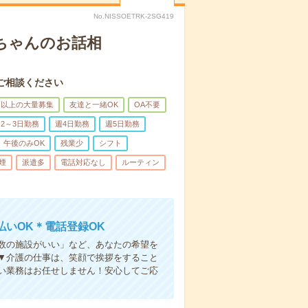
No.NISSOETRK-2SG419
あちゃんのお話相
ご相談ください
名以上の大量募集
友達と一緒OK
OA不要
2～3日勤務
週4日勤務
週5日勤務
午後のみOK
残業少
シフト
煙
派遣多
電話対応なし
ルーティン
いOK＊電話登録OK
人数の施設がいい」など、あなたの希望を
▼介護の仕事は、笑顔で挨拶をすること
い業務はお任せしません！安心してご応