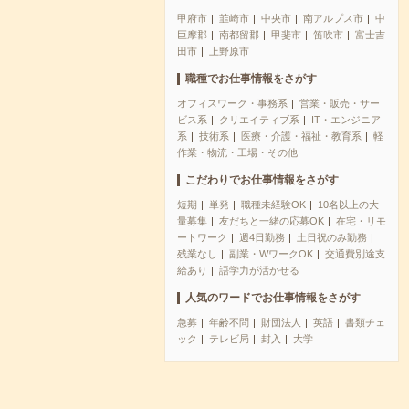
甲府市
韮崎市
中央市
南アルプス市
中
巨摩郡
南都留郡
甲斐市
笛吹市
富士吉
田市
上野原市
職種でお仕事情報をさがす
オフィスワーク・事務系
営業・販売・サー
ビス系
クリエイティブ系
IT・エンジニア
系
技術系
医療・介護・福祉・教育系
軽
作業・物流・工場・その他
こだわりでお仕事情報をさがす
短期
単発
職種未経験OK
10名以上の大
量募集
友だちと一緒の応募OK
在宅・リモ
ートワーク
週4日勤務
土日祝のみ勤務
残業なし
副業・WワークOK
交通費別途支
給あり
語学力が活かせる
人気のワードでお仕事情報をさがす
急募
年齢不問
財団法人
英語
書類チェ
ック
テレビ局
封入
大学