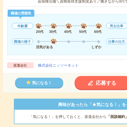
会保険完備＼資格取得支援制度あり／働きながら0円
職場の雰囲気
年齢層
男女比率
20代
30代
40代
50代
60代
職場の様子
仕事の仕方
活気がある
しずか
株式会社ニッソーネット
派遣会社
応募する
気になる！
興味があったら「★気になる！」を
「気になる！」を押しておくと、派遣会社から
「面談確約