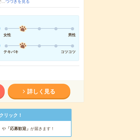
で…
つづきを見る
女性
男性
テキパキ
コツコツ
詳しく見る
クリック！
」
や
「応募歓迎」
が届きます！