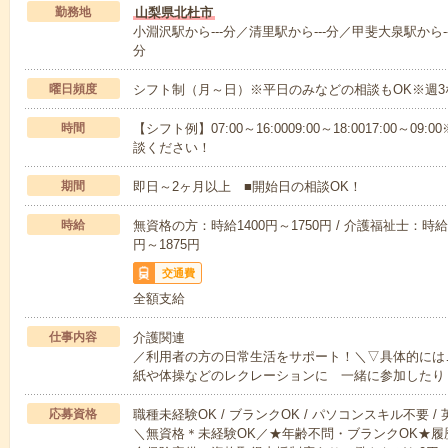
勤務地
山梨県北杜市
小淵沢駅から---分／清里駅から---分／甲斐大泉駅から--
分
曜日頻度
シフト制（月～日）※平日のみなどの相談もOK※週3
時間
【シフト例】07:00～16:0009:00～18:0017:00
談ください！
期間
即日～2ヶ月以上 ■開始日の相談OK！
時給
無資格の方：時給1400円～1750円 / 介護福祉士：時給1
円～1875円
交通費
全額支給
仕事内容
介護関連
／利用者の方の日常生活をサポート！＼▽具体的には
紙や体操などのレクレーションに 一緒に参加したり
応募資格
職種未経験OK / ブランクOK / パソコンスキル不要 /
＼無資格＊未経験OK／★年齢不問・ブランクOK★履