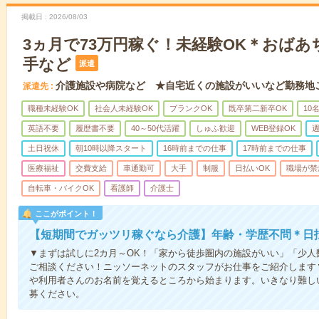
掲載日
2026/08/03
3ヵ月で73万円稼ぐ！未経験OK＊おば
手など
派遣
介護施設や病院など ★自宅近くの施設がいいなど勤務地
派遣先
職種未経験OK
社会人未経験OK
ブランクOK
既卒第二新卒OK
10
英語不要
履歴書不要
40～50代活躍
しゅふ歓迎
WEB登録OK
週
土日祝休
朝10時以降スタート
16時前までの仕事
17時前までの仕事
医療福祉
交費支給
車通勤可
大手
制服
日払いOK
職場が禁
自転車・バイクOK
看護師
介護士
ここがポイント！
【短期間でガッツリ稼ぐなら介護】年齢・学歴不問＊日払
▼まずは試しに2カ月～OK！「家から徒歩圏内の施設がいい」「少
ご相談ください！ニッソーネットのスタッフがお仕事をご紹介します
や利用者さんのお名前を覚えるところから始まります。いきなり難し
募ください。