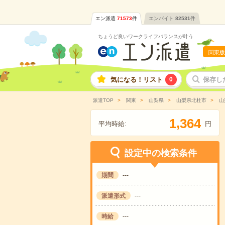
エン派遣
71573
件
エンバイト
82531
件
ちょうど良いワークライフバランスが叶う
関東版
気になる！リスト
0
保存し
派遣TOP
関東
山梨県
山梨県北杜市
山
,
1
3
6
4
平均時給:
円
設定中の検索条件
期間
---
派遣形式
---
時給
---