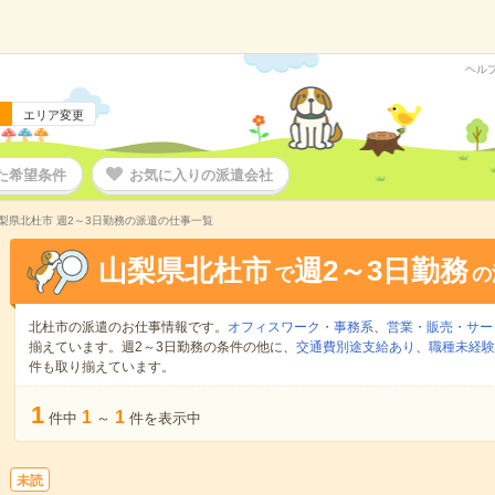
ヘル
エリア変更
た希望条件
お気に入りの派遣会社
梨県北杜市 週2～3日勤務の派遣の仕事一覧
山梨県北杜市
週2～3日勤務
で
の
北杜市の派遣のお仕事情報です。
オフィスワーク・事務系
、
営業・販売・サー
揃えています。週2～3日勤務の条件の他に、
交通費別途支給あり
、
職種未経験
件も取り揃えています。
1
1
1
件中
～
件を表示中
未読