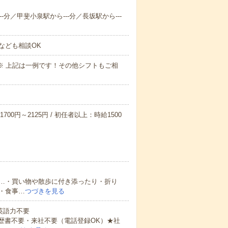
-分／甲斐小泉駅から---分／長坂駅から---
なども相談OK
～09:00※ 上記は一例です！その他シフトもご相
700円～2125円 / 初任者以上：時給1500
…・買い物や散歩に付き添ったり・折り
・食事…
つづきを見る
 英語力不要
歴書不要・来社不要（電話登録OK）★社