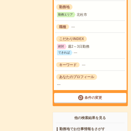
勤務地
北杜市
勤務エリア
職種
---
こだわりINDEX
週2～3日勤務
絶対
---
できれば
キーワード
---
あなたのプロフィール
---
条件の変更
他の検索結果を見る
勤務地でお仕事情報をさがす