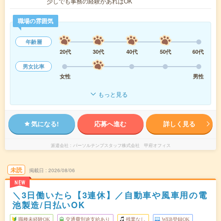
少しでも事務の経験があればOK
職場の雰囲気
年齢層
20代
30代
40代
50代
60代
男女比率
女性
男性
もっと見る
気になる!
応募へ進む
詳しく見る
派遣会社
パーソルテンプスタッフ株式会社 甲府オフィス
未読
掲載日
2026/08/06
NEW
＼3日働いたら【3連休】／自動車や風車用の電
池製造/日払いOK
職種未経験OK
交通費別途支給あり
残業なし
WEB登録OK