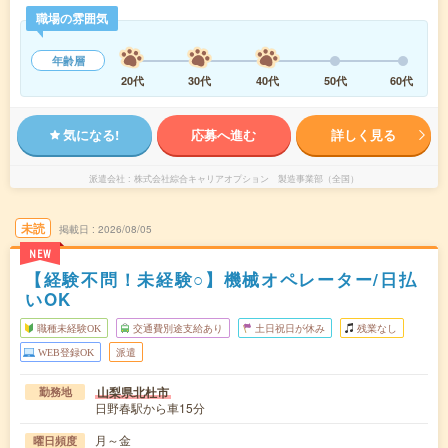
職場の雰囲気
年齢層
20代
30代
40代
50代
60代
気になる!
応募へ進む
詳しく見る
派遣会社
株式会社綜合キャリアオプション 製造事業部（全国）
未読
掲載日
2026/08/05
NEW
【経験不問！未経験○】機械オペレーター/日払
いOK
職種未経験OK
交通費別途支給あり
土日祝日が休み
残業なし
WEB登録OK
派遣
山梨県北杜市
勤務地
日野春駅から車15分
月～金
曜日頻度