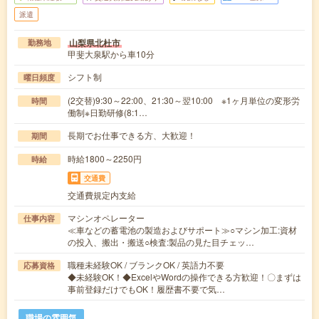
派遣
山梨県北杜市
勤務地
甲斐大泉駅から車10分
シフト制
曜日頻度
(2交替)9:30～22:00、21:30～翌10:00 ※1ヶ月単位の変形労
時間
働制※日勤研修(8:1…
長期でお仕事できる方、大歓迎！
期間
時給1800～2250円
時給
交通費
交通費規定内支給
マシンオペレーター
仕事内容
≪車などの蓄電池の製造およびサポート≫○マシン加工:資材
の投入、搬出・搬送○検査:製品の見た目チェッ…
職種未経験OK / ブランクOK / 英語力不要
応募資格
◆未経験OK！◆ExcelやWordの操作できる方歓迎！〇まずは
事前登録だけでもOK！履歴書不要で気…
職場の雰囲気