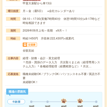
甲斐大泉駅から車13分
月～金（週5日） ※会社カレンダーあり
曜日頻度
08:10～17:00(実働7時間40分 休憩1時間10分)※9-17時など
時間
時短相談できます
2026年09月上旬～長期 ※9月～！
期間
時給1450円 月収例 222,430円+残業代
時給
交通費
全額支給
経理・財務・会計・英文経理
仕事内容
＊売掛・買掛のデータ入力 月次取りまとめ（経理専用シス
テム入力）＊各種経理処理（経費精算など）＊月次…
職種未経験OK / ブランクOK / パソコンスキル不要 / 英語力不
応募資格
要
未経験OK！
職場の雰囲気
年齢層
20代
30代
40代
50代
60代