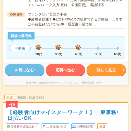
テムへのデータ入力(登録・単価変更)、電話対応…
ブランクOK / 英語力不要
応募資格
◆経験者歓迎！◆ExcelやWordの操作できる方歓迎！〇まず
は事前登録だけでもOK！履歴書不要で気…
職場の雰囲気
年齢層
20代
30代
40代
50代
60代
気になる!
応募へ進む
詳しく見る
派遣会社
株式会社綜合キャリアオプション 製造事業部（全国）
未読
掲載日
2026/08/05
NEW
【経験者向けマイスターワーク！】一般事務/
日払いOK
交通費別途支給あり
土日祝日が休み
WEB登録OK
派遣