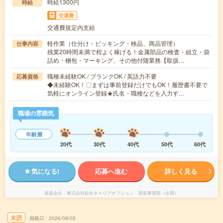
時給1300円
時給
交通費
交通費規定内支給
軽作業（仕分け・ピッキング・検品、商品管理）
仕事内容
残業20時間未満で程よく稼げる！金属部品の検査・組立・袋
詰め・梱包・マーキング、その他付随業務【取扱…
職種未経験OK / ブランクOK / 英語力不要
応募資格
◆未経験OK！〇まずは事前登録だけでもOK！履歴書不要で
気軽にオンライン登録★氏名・職種などを入力す…
職場の雰囲気
年齢層
20代
30代
40代
50代
60代
気になる!
応募へ進む
詳しく見る
派遣会社
株式会社綜合キャリアオプション 製造事業部（全国）
未読
掲載日
2026/08/05