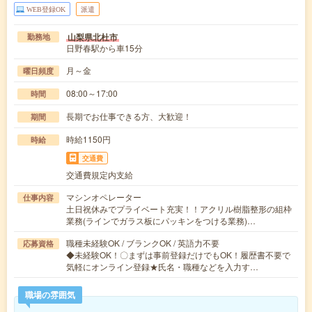
WEB登録OK
派遣
山梨県北杜市
勤務地
日野春駅から車15分
月～金
曜日頻度
08:00～17:00
時間
長期でお仕事できる方、大歓迎！
期間
時給1150円
時給
交通費
交通費規定内支給
マシンオペレーター
仕事内容
土日祝休みでプライベート充実！！アクリル樹脂整形の組枠
業務(ラインでガラス板にパッキンをつける業務)…
職種未経験OK / ブランクOK / 英語力不要
応募資格
◆未経験OK！〇まずは事前登録だけでもOK！履歴書不要で
気軽にオンライン登録★氏名・職種などを入力す…
職場の雰囲気