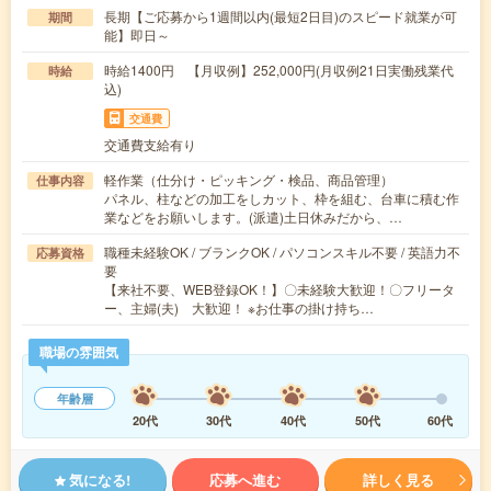
長期【ご応募から1週間以内(最短2日目)のスピード就業が可
期間
能】即日～
時給1400円 【月収例】252,000円(月収例21日実働残業代
時給
込)
交通費
交通費支給有り
軽作業（仕分け・ピッキング・検品、商品管理）
仕事内容
パネル、柱などの加工をしカット、枠を組む、台車に積む作
業などをお願いします。(派遣)土日休みだから、…
職種未経験OK / ブランクOK / パソコンスキル不要 / 英語力不
応募資格
要
【来社不要、WEB登録OK！】〇未経験大歓迎！〇フリータ
ー、主婦(夫) 大歓迎！ ※お仕事の掛け持ち…
職場の雰囲気
年齢層
20代
30代
40代
50代
60代
気になる!
応募へ進む
詳しく見る