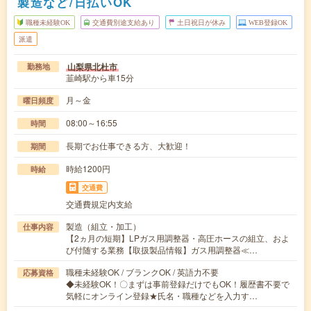
製造など/日払いOK
職種未経験OK
交通費別途支給あり
土日祝日が休み
WEB登録OK
派遣
山梨県北杜市
勤務地
韮崎駅から車15分
月～金
曜日頻度
08:00～16:55
時間
長期でお仕事できる方、大歓迎！
期間
時給1200円
時給
交通費
交通費規定内支給
製造（組立・加工）
仕事内容
【2ヵ月の短期】LPガス用調整器・高圧ホースの組立、およ
び付随する業務【取扱製品情報】ガス用調整器≪…
職種未経験OK / ブランクOK / 英語力不要
応募資格
◆未経験OK！〇まずは事前登録だけでもOK！履歴書不要で
気軽にオンライン登録★氏名・職種などを入力す…