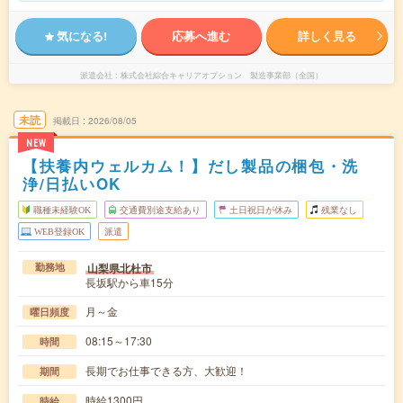
気になる!
応募へ進む
詳しく見る
派遣会社
株式会社綜合キャリアオプション 製造事業部（全国）
未読
掲載日
2026/08/05
NEW
【扶養内ウェルカム！】だし製品の梱包・洗
浄/日払いOK
職種未経験OK
交通費別途支給あり
土日祝日が休み
残業なし
WEB登録OK
派遣
山梨県北杜市
勤務地
長坂駅から車15分
月～金
曜日頻度
08:15～17:30
時間
長期でお仕事できる方、大歓迎！
期間
時給1300円
時給