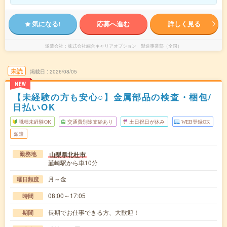
気になる!
応募へ進む
詳しく見る
派遣会社
株式会社綜合キャリアオプション 製造事業部（全国）
未読
掲載日
2026/08/05
NEW
【未経験の方も安心○】金属部品の検査・梱包/
日払いOK
職種未経験OK
交通費別途支給あり
土日祝日が休み
WEB登録OK
派遣
山梨県北杜市
勤務地
韮崎駅から車10分
月～金
曜日頻度
08:00～17:05
時間
長期でお仕事できる方、大歓迎！
期間