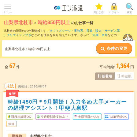
メニュー
気になる!
ログイン
検索
山梨県北杜市
×
時給850円以上
のお仕事一覧
北杜市の派遣のお仕事情報です。
オフィスワーク・事務系
、
営業・販売・サービス系
、
クリエイティブ系
などのお仕事を取り揃えています。さらに、
短期
・
単発
などの期
間や、
職種未経験OK
などのこだわり条件で絞り込んでいただけます。
条件の変更
時給
1100円以上
・
1800円以上
の求人はこちら
山梨県北杜市 / 時給850円以上
当サイトでは法令を遵守し、最低賃金以上の求人のみを掲載しています。
67
1,364
全
件
平均時給:
円
時給順
新着順
未読
掲載日
2026/08/07
NEW
時給1450円＊9月開始！入力多め大手メーカー
の経理アシスント！甲斐大泉駅
職種未経験OK
交通費別途支給あり
土日祝日が休み
WEB登録OK
派遣
山梨県北杜市
勤務地