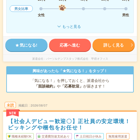
男女比率
女性
男性
もっと見る
気になる!
応募へ進む
詳しく見る
派遣会社
パーソルテンプスタッフ株式会社 甲府オフィス
興味があったら「★気になる！」をタップ！
「気になる！」を押しておくと、派遣会社から
「面談確約」
や
「応募歓迎」
が届きます！
未読
掲載日
2026/08/07
NEW
【社会人デビュー歓迎〇】正社員の安定環境！
ピッキングや梱包をお任せ！
職種未経験OK
交通費別途支給あり
土日祝日が休み
無期雇用派遣