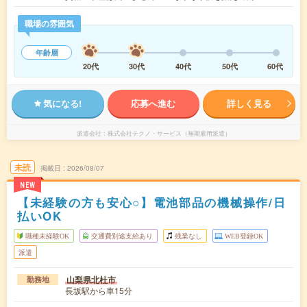
職場の雰囲気
年齢層
20代
30代
40代
50代
60代
気になる!
応募へ進む
詳しく見る
派遣会社
株式会社テクノ・サービス（無期雇用派遣）
未読
掲載日
2026/08/07
NEW
【未経験の方も安心○】電池部品の機械操作/日
払いOK
職種未経験OK
交通費別途支給あり
残業なし
WEB登録OK
派遣
山梨県北杜市
勤務地
長坂駅から車15分