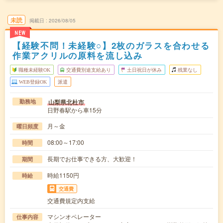
未読
掲載日
2026/08/05
NEW
【経験不問！未経験○】2枚のガラスを合わせる
作業アクリルの原料を流し込み
職種未経験OK
交通費別途支給あり
土日祝日が休み
残業なし
WEB登録OK
派遣
山梨県北杜市
勤務地
日野春駅から車15分
月～金
曜日頻度
08:00～17:00
時間
長期でお仕事できる方、大歓迎！
期間
時給1150円
時給
交通費
交通費規定内支給
マシンオペレーター
仕事内容