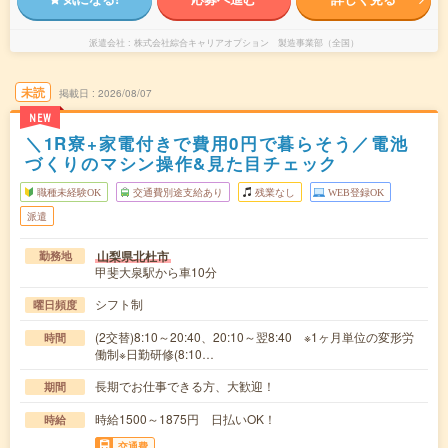
派遣会社
株式会社綜合キャリアオプション 製造事業部（全国）
未読
掲載日
2026/08/07
NEW
＼1R寮+家電付きで費用0円で暮らそう／電池
づくりのマシン操作&見た目チェック
職種未経験OK
交通費別途支給あり
残業なし
WEB登録OK
派遣
山梨県北杜市
勤務地
甲斐大泉駅から車10分
シフト制
曜日頻度
(2交替)8:10～20:40、20:10～翌8:40 ※1ヶ月単位の変形労
時間
働制※日勤研修(8:10…
長期でお仕事できる方、大歓迎！
期間
時給1500～1875円 日払いOK！
時給
交通費