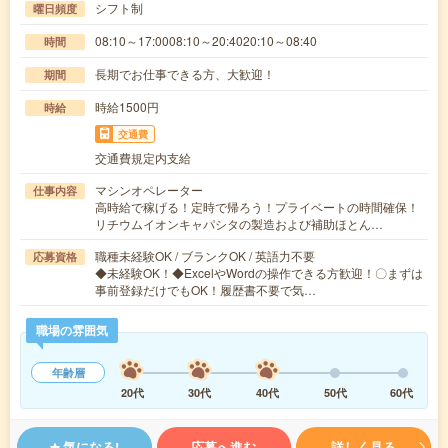
シフト制
曜日頻度
08:10～17:0008:10～20:4020:10～08:40
時間
長期でお仕事できる方、大歓迎！
期間
時給1500円
時給
交通費
交通費規定内支給
マシンオペレーター
仕事内容
高時給で稼げる！定時で帰ろう！プライベートの時間確保！
リチウムイオンキャパシタの製造および補助ほとん…
職種未経験OK / ブランクOK / 英語力不要
応募資格
◆未経験OK！◆ExcelやWordの操作できる方歓迎！〇まずは
事前登録だけでもOK！履歴書不要で気…
職場の雰囲気
年齢層
20代
30代
40代
50代
60代
気になる!
応募へ進む
詳しく見る