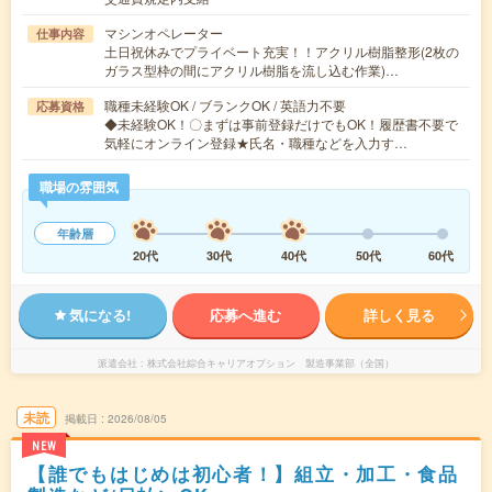
マシンオペレーター
仕事内容
土日祝休みでプライベート充実！！アクリル樹脂整形(2枚の
ガラス型枠の間にアクリル樹脂を流し込む作業)…
職種未経験OK / ブランクOK / 英語力不要
応募資格
◆未経験OK！〇まずは事前登録だけでもOK！履歴書不要で
気軽にオンライン登録★氏名・職種などを入力す…
職場の雰囲気
年齢層
20代
30代
40代
50代
60代
気になる!
応募へ進む
詳しく見る
派遣会社
株式会社綜合キャリアオプション 製造事業部（全国）
未読
掲載日
2026/08/05
NEW
【誰でもはじめは初心者！】組立・加工・食品