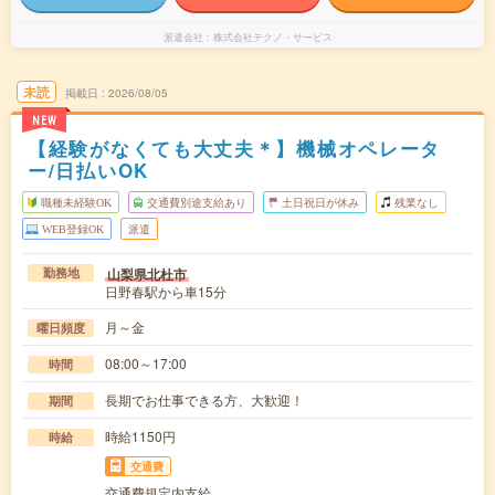
派遣会社
株式会社テクノ・サービス
未読
掲載日
2026/08/05
NEW
【経験がなくても大丈夫＊】機械オペレータ
ー/日払いOK
職種未経験OK
交通費別途支給あり
土日祝日が休み
残業なし
WEB登録OK
派遣
山梨県北杜市
勤務地
日野春駅から車15分
月～金
曜日頻度
08:00～17:00
時間
長期でお仕事できる方、大歓迎！
期間
時給1150円
時給
交通費
交通費規定内支給