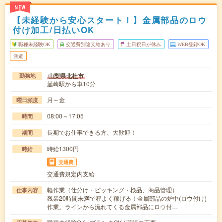
NEW
【未経験から安心スタート！】金属部品のロウ
付け加工/日払いOK
職種未経験OK
交通費別途支給あり
土日祝日が休み
WEB登録OK
派遣
山梨県北杜市
勤務地
韮崎駅から車10分
月～金
曜日頻度
08:00～17:05
時間
長期でお仕事できる方、大歓迎！
期間
時給1300円
時給
交通費
交通費規定内支給
軽作業（仕分け・ピッキング・検品、商品管理）
仕事内容
残業20時間未満で程よく稼げる！金属部品の炉中(ロウ付け)
作業。ラインから流れてくる金属部品にロウ付…