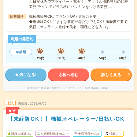
土日祝休みでプライベート充実！！アクリル樹脂整形の組枠
業務(ラインでガラス板にパッキンをつける業務)…
職種未経験OK / ブランクOK / 英語力不要
応募資格
◆未経験OK！〇まずは事前登録だけでもOK！履歴書不要で
気軽にオンライン登録★氏名・職種などを入力す…
職場の雰囲気
年齢層
20代
30代
40代
50代
60代
気になる!
応募へ進む
詳しく見る
派遣会社
株式会社綜合キャリアオプション 製造事業部（全国）
未読
掲載日
2026/08/05
NEW
【未経験OK！】機械オペレーター/日払いOK
職種未経験OK
交通費別途支給あり
土日祝日が休み
残業なし