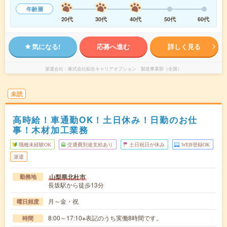
年齢層
20代
30代
40代
50代
60代
気になる!
応募へ進む
詳しく見る
派遣会社
株式会社綜合キャリアオプション 製造事業部（全国）
未読
高時給！車通勤OK！土日休み！日勤のお仕
事！木材加工業務
職種未経験OK
交通費別途支給あり
土日祝日が休み
WEB登録OK
派遣
山梨県北杜市
勤務地
長坂駅から徒歩13分
月～金・祝
曜日頻度
8:00～17:10※表記のうち実働8時間です。
時間