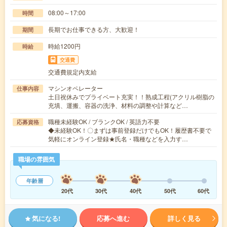
08:00～17:00
時間
長期でお仕事できる方、大歓迎！
期間
時給1200円
時給
交通費
交通費規定内支給
マシンオペレーター
仕事内容
土日祝休みでプライベート充実！！熟成工程(アクリル樹脂の
充填、運搬、容器の洗浄、材料の調整や計算など…
職種未経験OK / ブランクOK / 英語力不要
応募資格
◆未経験OK！〇まずは事前登録だけでもOK！履歴書不要で
気軽にオンライン登録★氏名・職種などを入力す…
職場の雰囲気
年齢層
20代
30代
40代
50代
60代
気になる!
応募へ進む
詳しく見る