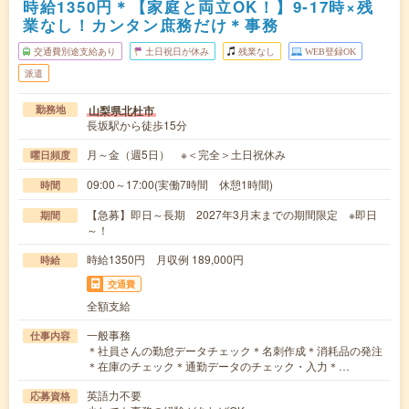
時給1350円＊【家庭と両立OK！】9‐17時×残
業なし！カンタン庶務だけ＊事務
交通費別途支給あり
土日祝日が休み
残業なし
WEB登録OK
派遣
山梨県北杜市
勤務地
長坂駅から徒歩15分
月～金（週5日） ※＜完全＞土日祝休み
曜日頻度
09:00～17:00(実働7時間 休憩1時間)
時間
【急募】即日～長期 2027年3月末までの期間限定 ※即日
期間
～！
時給1350円 月収例 189,000円
時給
交通費
全額支給
一般事務
仕事内容
＊社員さんの勤怠データチェック＊名刺作成＊消耗品の発注
＊在庫のチェック＊通勤データのチェック・入力＊…
英語力不要
応募資格