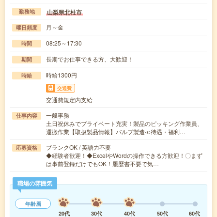
山梨県北杜市
勤務地
月～金
曜日頻度
08:25～17:30
時間
長期でお仕事できる方、大歓迎！
期間
時給1300円
時給
交通費
交通費規定内支給
一般事務
仕事内容
土日祝休みでプライベート充実！製品のピッキング作業員、
運搬作業【取扱製品情報】バルブ製造≪待遇・福利…
ブランクOK / 英語力不要
応募資格
◆経験者歓迎！◆ExcelやWordの操作できる方歓迎！〇まず
は事前登録だけでもOK！履歴書不要で気…
職場の雰囲気
年齢層
20代
30代
40代
50代
60代