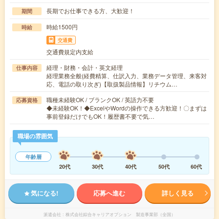
長期でお仕事できる方、大歓迎！
期間
時給1500円
時給
交通費
交通費規定内支給
経理・財務・会計・英文経理
仕事内容
経理業務全般(経費精算、仕訳入力、業務データ管理、来客対
応、電話の取り次ぎ)【取扱製品情報】リチウム…
職種未経験OK / ブランクOK / 英語力不要
応募資格
◆未経験OK！◆ExcelやWordの操作できる方歓迎！〇まずは
事前登録だけでもOK！履歴書不要で気…
職場の雰囲気
年齢層
20代
30代
40代
50代
60代
気になる!
応募へ進む
詳しく見る
派遣会社
株式会社綜合キャリアオプション 製造事業部（全国）