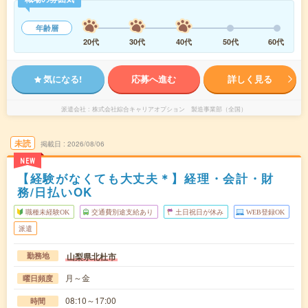
年齢層
20代
30代
40代
50代
60代
気になる!
応募へ進む
詳しく見る
派遣会社
株式会社綜合キャリアオプション 製造事業部（全国）
未読
掲載日
2026/08/06
NEW
【経験がなくても大丈夫＊】経理・会計・財
務/日払いOK
職種未経験OK
交通費別途支給あり
土日祝日が休み
WEB登録OK
派遣
山梨県北杜市
勤務地
月～金
曜日頻度
08:10～17:00
時間