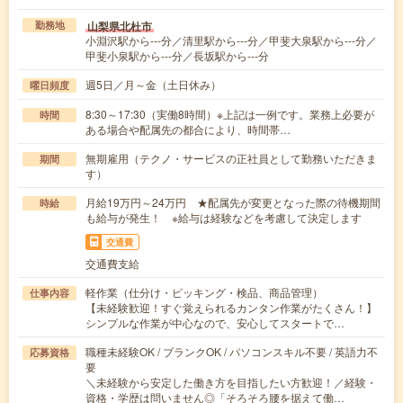
山梨県北杜市
勤務地
小淵沢駅から---分／清里駅から---分／甲斐大泉駅から---分／
甲斐小泉駅から---分／長坂駅から---分
週5日／月～金（土日休み）
曜日頻度
8:30～17:30（実働8時間）※上記は一例です。業務上必要が
時間
ある場合や配属先の都合により、時間帯…
無期雇用（テクノ・サービスの正社員として勤務いただきま
期間
す）
月給19万円～24万円 ★配属先が変更となった際の待機期間
時給
も給与が発生！ ※給与は経験などを考慮して決定します
交通費
交通費支給
軽作業（仕分け・ピッキング・検品、商品管理）
仕事内容
【未経験歓迎！すぐ覚えられるカンタン作業がたくさん！】
シンプルな作業が中心なので、安心してスタートで…
職種未経験OK / ブランクOK / パソコンスキル不要 / 英語力不
応募資格
要
＼未経験から安定した働き方を目指したい方歓迎！／経験・
資格・学歴は問いません◎「そろそろ腰を据えて働…