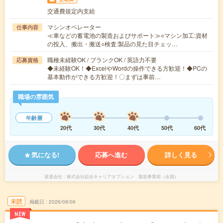
交通費規定内支給
マシンオペレーター
仕事内容
≪車などの蓄電池の製造およびサポート≫○マシン加工:資材
の投入、搬出・搬送○検査:製品の見た目チェッ…
職種未経験OK / ブランクOK / 英語力不要
応募資格
◆未経験OK！◆ExcelやWordの操作できる方歓迎！◆PCの
基本動作ができる方歓迎！〇まずは事前…
職場の雰囲気
年齢層
20代
30代
40代
50代
60代
気になる!
応募へ進む
詳しく見る
派遣会社
株式会社綜合キャリアオプション 製造事業部（全国）
未読
掲載日
2026/08/06
NEW