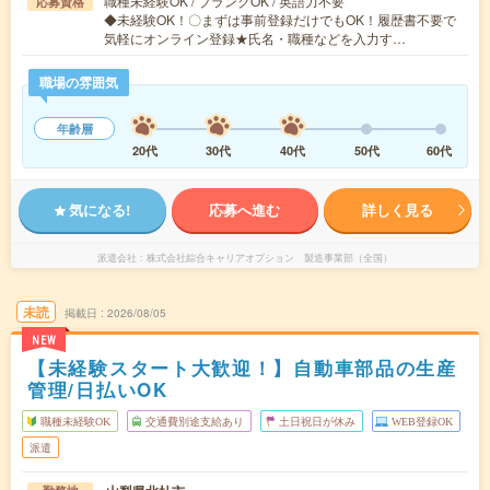
職種未経験OK / ブランクOK / 英語力不要
応募資格
◆未経験OK！〇まずは事前登録だけでもOK！履歴書不要で
気軽にオンライン登録★氏名・職種などを入力す…
職場の雰囲気
年齢層
20代
30代
40代
50代
60代
気になる!
応募へ進む
詳しく見る
派遣会社
株式会社綜合キャリアオプション 製造事業部（全国）
未読
掲載日
2026/08/05
NEW
【未経験スタート大歓迎！】自動車部品の生産
管理/日払いOK
職種未経験OK
交通費別途支給あり
土日祝日が休み
WEB登録OK
派遣