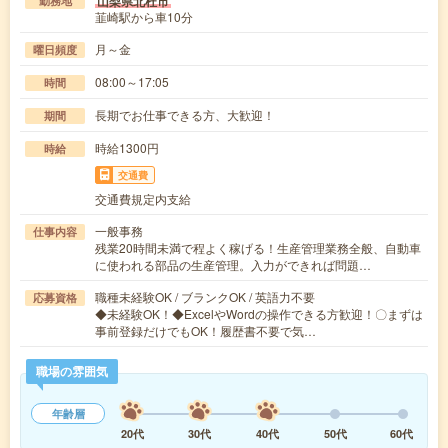
山梨県北杜市
勤務地
韮崎駅から車10分
月～金
曜日頻度
08:00～17:05
時間
長期でお仕事できる方、大歓迎！
期間
時給1300円
時給
交通費
交通費規定内支給
一般事務
仕事内容
残業20時間未満で程よく稼げる！生産管理業務全般、自動車
に使われる部品の生産管理。入力ができれば問題…
職種未経験OK / ブランクOK / 英語力不要
応募資格
◆未経験OK！◆ExcelやWordの操作できる方歓迎！〇まずは
事前登録だけでもOK！履歴書不要で気…
職場の雰囲気
年齢層
20代
30代
40代
50代
60代