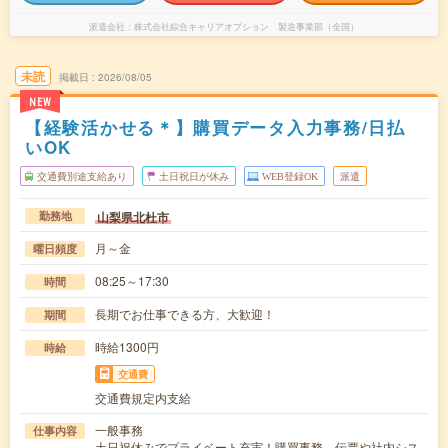
派遣会社
株式会社綜合キャリアオプション 製造事業部（全国）
未読
掲載日
2026/08/05
NEW
【経験活かせる＊】購買データ入力事務/日払
いOK
交通費別途支給あり
土日祝日が休み
WEB登録OK
派遣
山梨県北杜市
勤務地
月～金
曜日頻度
08:25～17:30
時間
長期でお仕事できる方、大歓迎！
期間
時給1300円
時給
交通費
交通費規定内支給
一般事務
仕事内容
土日祝休みでプライベート充実！購買事務、伝票や社内シス