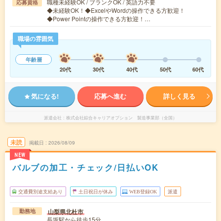
職種未経験OK / ブランクOK / 英語力不要
応募資格
◆未経験OK！◆ExcelやWordの操作できる方歓迎！
◆Power Pointの操作できる方歓迎！…
職場の雰囲気
年齢層
20代
30代
40代
50代
60代
気になる!
応募へ進む
詳しく見る
派遣会社
株式会社綜合キャリアオプション 製造事業部（全国）
未読
掲載日
2026/08/09
NEW
バルブの加工・チェック/日払いOK
交通費別途支給あり
土日祝日が休み
WEB登録OK
派遣
山梨県北杜市
勤務地
長坂駅から徒歩15分