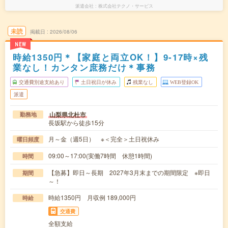
派遣会社
株式会社テクノ・サービス
未読
掲載日
2026/08/06
NEW
時給1350円＊【家庭と両立OK！】9‐17時×残
業なし！カンタン庶務だけ＊事務
交通費別途支給あり
土日祝日が休み
残業なし
WEB登録OK
派遣
山梨県北杜市
勤務地
長坂駅から徒歩15分
月～金（週5日） ※＜完全＞土日祝休み
曜日頻度
09:00～17:00(実働7時間 休憩1時間)
時間
【急募】即日～長期 2027年3月末までの期間限定 ※即日
期間
～！
時給1350円 月収例 189,000円
時給
交通費
全額支給