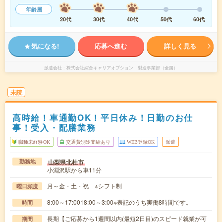
年齢層
20代
30代
40代
50代
60代
気になる!
応募へ進む
詳しく見る
派遣会社
株式会社綜合キャリアオプション 製造事業部（全国）
未読
高時給！車通勤OK！平日休み！日勤のお仕
事！受入・配膳業務
職種未経験OK
交通費別途支給あり
WEB登録OK
派遣
山梨県北杜市
勤務地
小淵沢駅から車11分
月～金・土・祝 ※シフト制
曜日頻度
8:00～17:0018:00～3:00※表記のうち実働8時間です。
時間
長期【ご応募から1週間以内(最短2日目)のスピード就業が可
期間