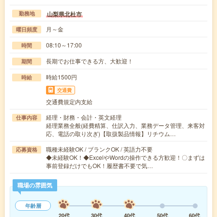
山梨県北杜市
勤務地
月～金
曜日頻度
08:10～17:00
時間
長期でお仕事できる方、大歓迎！
期間
時給1500円
時給
交通費
交通費規定内支給
経理・財務・会計・英文経理
仕事内容
経理業務全般(経費精算、仕訳入力、業務データ管理、来客対
応、電話の取り次ぎ)【取扱製品情報】リチウム…
職種未経験OK / ブランクOK / 英語力不要
応募資格
◆未経験OK！◆ExcelやWordの操作できる方歓迎！〇まずは
事前登録だけでもOK！履歴書不要で気…
職場の雰囲気
年齢層
20代
30代
40代
50代
60代