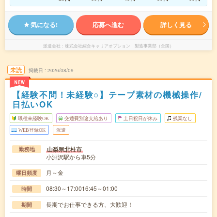
気になる!
応募へ進む
詳しく見る
派遣会社
株式会社綜合キャリアオプション 製造事業部（全国）
未読
掲載日
2026/08/09
NEW
【経験不問！未経験○】テープ素材の機械操作/
日払いOK
職種未経験OK
交通費別途支給あり
土日祝日が休み
残業なし
WEB登録OK
派遣
山梨県北杜市
勤務地
小淵沢駅から車5分
月～金
曜日頻度
08:30～17:0016:45～01:00
時間
長期でお仕事できる方、大歓迎！
期間