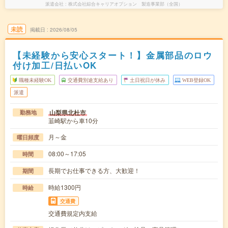
派遣会社
株式会社綜合キャリアオプション 製造事業部（全国）
未読
掲載日
2026/08/05
【未経験から安心スタート！】金属部品のロウ
付け加工/日払いOK
職種未経験OK
交通費別途支給あり
土日祝日が休み
WEB登録OK
派遣
山梨県北杜市
勤務地
韮崎駅から車10分
月～金
曜日頻度
08:00～17:05
時間
長期でお仕事できる方、大歓迎！
期間
時給1300円
時給
交通費
交通費規定内支給