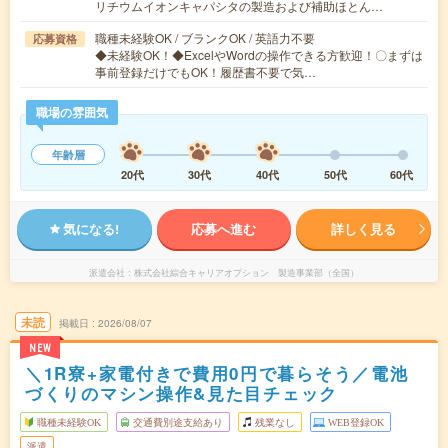
リチウムイオンキャパシタの製造および補助ほとん…
職種未経験OK / ブランクOK / 英語力不要
応募資格
◆未経験OK！◆ExcelやWordの操作できる方歓迎！〇まずは
事前登録だけでもOK！履歴書不要で気…
職場の雰囲気
年齢層
20代
30代
40代
50代
60代
気になる!
応募へ進む
詳しく見る
派遣会社
株式会社綜合キャリアオプション 製造事業部（全国）
未読
掲載日
2026/08/07
NEW
＼1R寮+家電付きで費用0円で暮らそう／電池
づくりのマシン操作&見た目チェック
職種未経験OK
交通費別途支給あり
残業なし
WEB登録OK
派遣