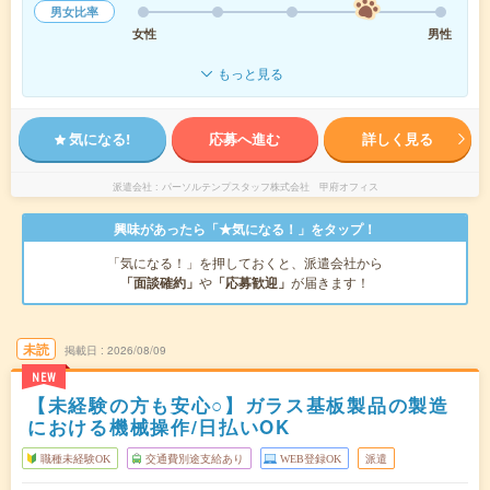
男女比率
女性
男性
もっと見る
気になる!
応募へ進む
詳しく見る
派遣会社
パーソルテンプスタッフ株式会社 甲府オフィス
興味があったら「★気になる！」をタップ！
「気になる！」を押しておくと、派遣会社から
「面談確約」
や
「応募歓迎」
が届きます！
未読
掲載日
2026/08/09
NEW
【未経験の方も安心○】ガラス基板製品の製造
における機械操作/日払いOK
職種未経験OK
交通費別途支給あり
WEB登録OK
派遣