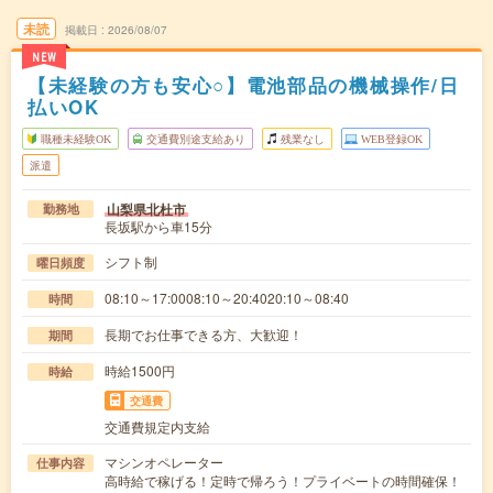
未読
掲載日
2026/08/07
NEW
【未経験の方も安心○】電池部品の機械操作/日
払いOK
職種未経験OK
交通費別途支給あり
残業なし
WEB登録OK
派遣
山梨県北杜市
勤務地
長坂駅から車15分
シフト制
曜日頻度
08:10～17:0008:10～20:4020:10～08:40
時間
長期でお仕事できる方、大歓迎！
期間
時給1500円
時給
交通費
交通費規定内支給
マシンオペレーター
仕事内容
高時給で稼げる！定時で帰ろう！プライベートの時間確保！