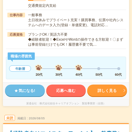
交通費規定内支給
一般事務
仕事内容
土日祝休みでプライベート充実！購買事務、伝票や社内シス
テムへのデータ入力(登録・単価変更)、電話対応…
ブランクOK / 英語力不要
応募資格
◆経験者歓迎！◆ExcelやWordの操作できる方歓迎！〇まず
は事前登録だけでもOK！履歴書不要で気…
職場の雰囲気
年齢層
20代
30代
40代
50代
60代
気になる!
応募へ進む
詳しく見る
派遣会社
株式会社綜合キャリアオプション 製造事業部（全国）
未読
掲載日
2026/08/05