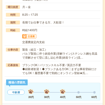
月～金
曜日頻度
8:25～17:25
時間
長期でお仕事できる方、大歓迎！
期間
時給1400円
時給
交通費
交通費規定内支給
製造（組立・加工）
仕事内容
バルブ製造に伴う鋳造作業(溶解ライン)ステンレス鋼を高温
で溶解させて型に流し込む作業(鋳造ライン)流…
ブランクOK / パソコンスキル不要 / 英語力不要
応募資格
◆経験者歓迎！◆ブランクある方OK〇まずは事前登録だけ
でもOK！履歴書不要で気軽にオンライン登録★氏…
職場の雰囲気
年齢層
20代
30代
40代
50代
60代