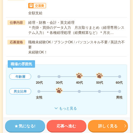
交通費
全額支給
経理・財務・会計・英文経理
仕事内容
＊売掛・買掛のデータ入力 月次取りまとめ（経理専用シス
テム入力）＊各種経理処理（経費精算など）＊月次…
職種未経験OK / ブランクOK / パソコンスキル不要 / 英語力不
応募資格
要
未経験OK！
職場の雰囲気
年齢層
20代
30代
40代
50代
60代
男女比率
女性
男性
もっと見る
気になる!
応募へ進む
詳しく見る