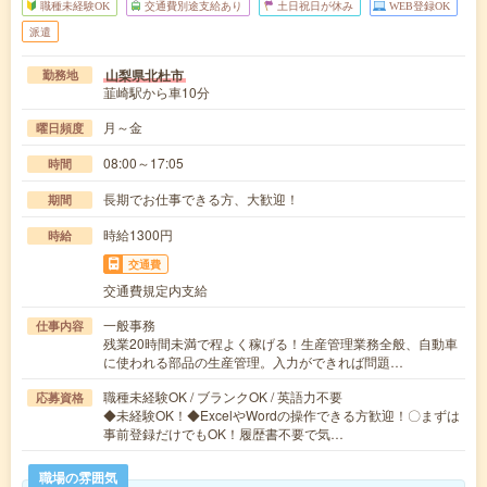
職種未経験OK
交通費別途支給あり
土日祝日が休み
WEB登録OK
派遣
山梨県北杜市
勤務地
韮崎駅から車10分
月～金
曜日頻度
08:00～17:05
時間
長期でお仕事できる方、大歓迎！
期間
時給1300円
時給
交通費
交通費規定内支給
一般事務
仕事内容
残業20時間未満で程よく稼げる！生産管理業務全般、自動車
に使われる部品の生産管理。入力ができれば問題…
職種未経験OK / ブランクOK / 英語力不要
応募資格
◆未経験OK！◆ExcelやWordの操作できる方歓迎！〇まずは
事前登録だけでもOK！履歴書不要で気…
職場の雰囲気