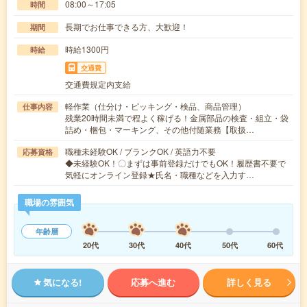
08:00～17:05
時間
長期でお仕事できる方、大歓迎！
期間
時給1300円
時給
交通費
交通費規定内支給
軽作業（仕分け・ピッキング・検品、商品管理）
仕事内容
残業20時間未満で程よく稼げる！金属部品の検査・組立・袋
詰め・梱包・マーキング、その他付随業務【取扱…
職種未経験OK / ブランクOK / 英語力不要
応募資格
◆未経験OK！〇まずは事前登録だけでもOK！履歴書不要で
気軽にオンライン登録★氏名・職種などを入力す…
職場の雰囲気
年齢層
20代
30代
40代
50代
60代
気になる!
応募へ進む
詳しく見る