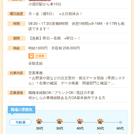
小淵沢駅から車10分
月～金（週5日） ※土日祝休み！
曜日頻度
08:30～17:30(実働8時間 休憩1時間)※9-16時・9-17時も相
時間
談できます！
【急募】即日～長期 ※即日～！
期間
時給1300円 月収例 208,000円
時給
交通費
全額支給
営業事務
仕事内容
＊お野菜や苗などの注文受付・発注データ登録（専用システ
ム）＊在庫の確認 データ検索 関連部門と確認＊…
職種未経験OK / ブランクOK / 英語力不要
応募資格
何かしらの事務経験ある方OA基本操作できる方
職場の雰囲気
年齢層
20代
30代
40代
50代
60代