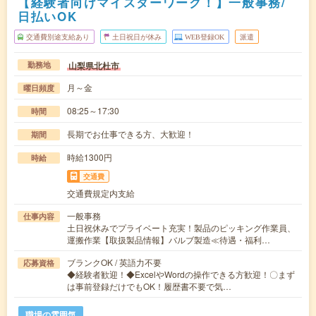
【経験者向けマイスターワーク！】一般事務/
日払いOK
交通費別途支給あり
土日祝日が休み
WEB登録OK
派遣
山梨県北杜市
勤務地
月～金
曜日頻度
08:25～17:30
時間
長期でお仕事できる方、大歓迎！
期間
時給1300円
時給
交通費
交通費規定内支給
一般事務
仕事内容
土日祝休みでプライベート充実！製品のピッキング作業員、
運搬作業【取扱製品情報】バルブ製造≪待遇・福利…
ブランクOK / 英語力不要
応募資格
◆経験者歓迎！◆ExcelやWordの操作できる方歓迎！〇まず
は事前登録だけでもOK！履歴書不要で気…
職場の雰囲気