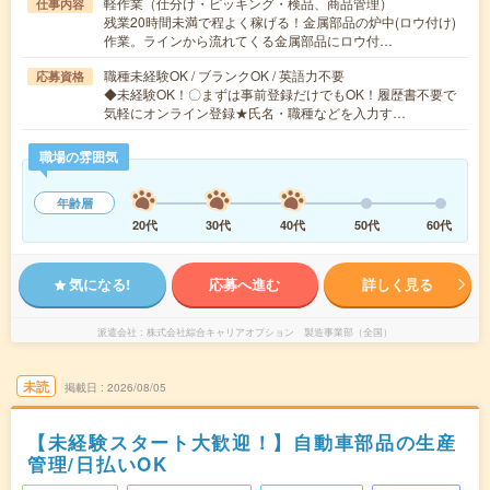
軽作業（仕分け・ピッキング・検品、商品管理）
仕事内容
残業20時間未満で程よく稼げる！金属部品の炉中(ロウ付け)
作業。ラインから流れてくる金属部品にロウ付…
職種未経験OK / ブランクOK / 英語力不要
応募資格
◆未経験OK！〇まずは事前登録だけでもOK！履歴書不要で
気軽にオンライン登録★氏名・職種などを入力す…
職場の雰囲気
年齢層
20代
30代
40代
50代
60代
気になる!
応募へ進む
詳しく見る
派遣会社
株式会社綜合キャリアオプション 製造事業部（全国）
未読
掲載日
2026/08/05
【未経験スタート大歓迎！】自動車部品の生産
管理/日払いOK