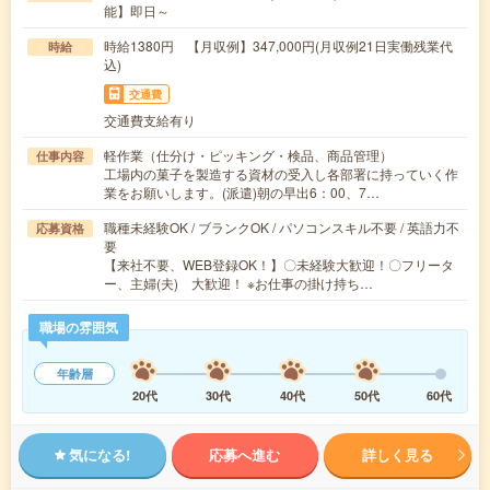
能】即日～
時給1380円 【月収例】347,000円(月収例21日実働残業代
時給
込)
交通費
交通費支給有り
軽作業（仕分け・ピッキング・検品、商品管理）
仕事内容
工場内の菓子を製造する資材の受入し各部署に持っていく作
業をお願いします。(派遣)朝の早出6：00、7…
職種未経験OK / ブランクOK / パソコンスキル不要 / 英語力不
応募資格
要
【来社不要、WEB登録OK！】〇未経験大歓迎！〇フリータ
ー、主婦(夫) 大歓迎！ ※お仕事の掛け持ち…
職場の雰囲気
年齢層
20代
30代
40代
50代
60代
気になる!
応募へ進む
詳しく見る