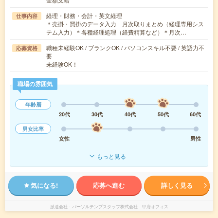
経理・財務・会計・英文経理
仕事内容
＊売掛・買掛のデータ入力 月次取りまとめ（経理専用シス
テム入力）＊各種経理処理（経費精算など）＊月次…
職種未経験OK / ブランクOK / パソコンスキル不要 / 英語力不
応募資格
要
未経験OK！
職場の雰囲気
年齢層
20代
30代
40代
50代
60代
男女比率
女性
男性
もっと見る
気になる!
応募へ進む
詳しく見る
派遣会社
パーソルテンプスタッフ株式会社 甲府オフィス