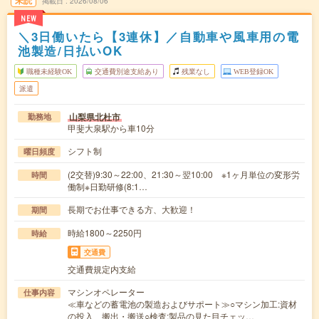
掲載日
2026/08/06
NEW
＼3日働いたら【3連休】／自動車や風車用の電
池製造/日払いOK
職種未経験OK
交通費別途支給あり
残業なし
WEB登録OK
派遣
山梨県北杜市
勤務地
甲斐大泉駅から車10分
シフト制
曜日頻度
(2交替)9:30～22:00、21:30～翌10:00 ※1ヶ月単位の変形労
時間
働制※日勤研修(8:1…
長期でお仕事できる方、大歓迎！
期間
時給1800～2250円
時給
交通費
交通費規定内支給
マシンオペレーター
仕事内容
≪車などの蓄電池の製造およびサポート≫○マシン加工:資材
の投入、搬出・搬送○検査:製品の見た目チェッ…