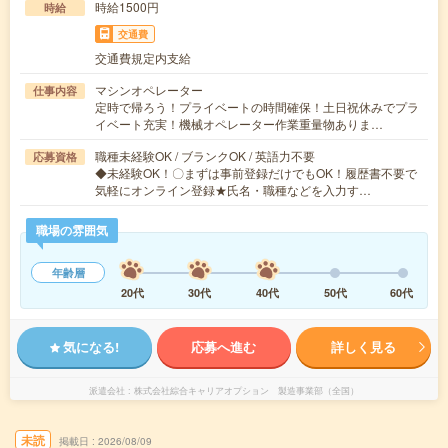
時給1500円
時給
交通費
交通費規定内支給
マシンオペレーター
仕事内容
定時で帰ろう！プライベートの時間確保！土日祝休みでプラ
イベート充実！機械オペレーター作業重量物ありま…
職種未経験OK / ブランクOK / 英語力不要
応募資格
◆未経験OK！〇まずは事前登録だけでもOK！履歴書不要で
気軽にオンライン登録★氏名・職種などを入力す…
職場の雰囲気
年齢層
20代
30代
40代
50代
60代
気になる!
応募へ進む
詳しく見る
派遣会社
株式会社綜合キャリアオプション 製造事業部（全国）
未読
掲載日
2026/08/09