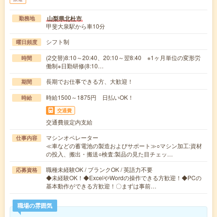
山梨県北杜市
勤務地
甲斐大泉駅から車10分
シフト制
曜日頻度
(2交替)8:10～20:40、20:10～翌8:40 ※1ヶ月単位の変形労
時間
働制※日勤研修(8:10…
長期でお仕事できる方、大歓迎！
期間
時給1500～1875円 日払いOK！
時給
交通費
交通費規定内支給
マシンオペレーター
仕事内容
≪車などの蓄電池の製造およびサポート≫○マシン加工:資材
の投入、搬出・搬送○検査:製品の見た目チェッ…
職種未経験OK / ブランクOK / 英語力不要
応募資格
◆未経験OK！◆ExcelやWordの操作できる方歓迎！◆PCの
基本動作ができる方歓迎！〇まずは事前…
職場の雰囲気