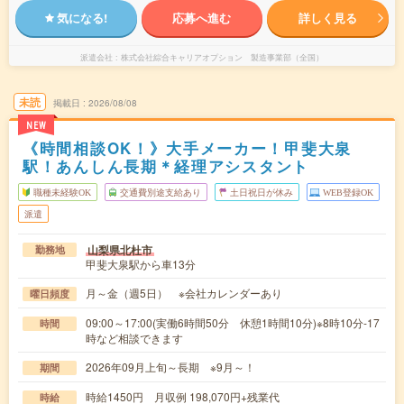
気になる!
応募へ進む
詳しく見る
派遣会社
株式会社綜合キャリアオプション 製造事業部（全国）
未読
掲載日
2026/08/08
NEW
《時間相談OK！》大手メーカー！甲斐大泉
駅！あんしん長期＊経理アシスタント
職種未経験OK
交通費別途支給あり
土日祝日が休み
WEB登録OK
派遣
山梨県北杜市
勤務地
甲斐大泉駅から車13分
月～金（週5日） ※会社カレンダーあり
曜日頻度
09:00～17:00(実働6時間50分 休憩1時間10分)※8時10分-17
時間
時など相談できます
2026年09月上旬～長期 ※9月～！
期間
時給1450円 月収例 198,070円+残業代
時給