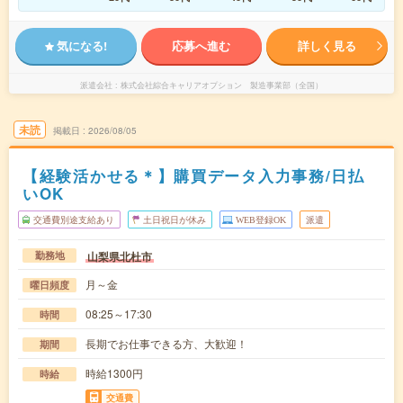
気になる!
応募へ進む
詳しく見る
派遣会社
株式会社綜合キャリアオプション 製造事業部（全国）
未読
掲載日
2026/08/05
【経験活かせる＊】購買データ入力事務/日払
いOK
交通費別途支給あり
土日祝日が休み
WEB登録OK
派遣
山梨県北杜市
勤務地
月～金
曜日頻度
08:25～17:30
時間
長期でお仕事できる方、大歓迎！
期間
時給1300円
時給
交通費