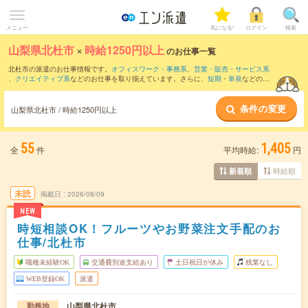
メニュー
気になる!
ログイン
検索
山梨県北杜市
×
時給1250円以上
のお仕事一覧
北杜市の派遣のお仕事情報です。
オフィスワーク・事務系
、
営業・販売・サービス系
、
クリエイティブ系
などのお仕事を取り揃えています。さらに、
短期
・
単発
などの期
間や、
職種未経験OK
などのこだわり条件で絞り込んでいただけます。
条件の変更
山梨県北杜市 / 時給1250円以上
55
1,405
全
件
平均時給:
円
時給順
新着順
未読
掲載日
2026/08/09
NEW
時短相談OK！フルーツやお野菜注文手配のお
仕事/北杜市
職種未経験OK
交通費別途支給あり
土日祝日が休み
残業なし
WEB登録OK
派遣
山梨県北杜市
勤務地