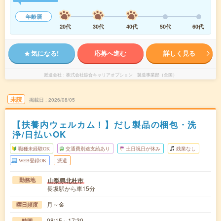
年齢層
20代
30代
40代
50代
60代
気になる!
応募へ進む
詳しく見る
派遣会社
株式会社綜合キャリアオプション 製造事業部（全国）
未読
掲載日
2026/08/05
【扶養内ウェルカム！】だし製品の梱包・洗
浄/日払いOK
職種未経験OK
交通費別途支給あり
土日祝日が休み
残業なし
WEB登録OK
派遣
山梨県北杜市
勤務地
長坂駅から車15分
月～金
曜日頻度
08:15～17:30
時間