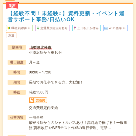
NEW
【経験不問！未経験○】資料更新・イベント運
営サポート事務/日払いOK
職種未経験OK
交通費別途支給あり
土日祝日が休み
WEB登録OK
派遣
山梨県北杜市
勤務地
小淵沢駅から車10分
月～金
曜日頻度
09:00～17:30
時間
長期でお仕事できる方、大歓迎！
期間
時給1500円
時給
交通費
交通費規定内支給
一般事務
仕事内容
最寄り駅からのシャトルバスあり！高時給で稼げる！一般事
務(資料改訂やWEBテスト作成の進行管理、電話…