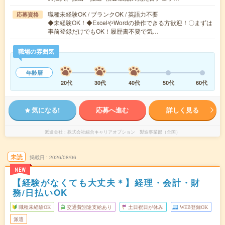
職種未経験OK / ブランクOK / 英語力不要
応募資格
◆未経験OK！◆ExcelやWordの操作できる方歓迎！〇まずは
事前登録だけでもOK！履歴書不要で気…
職場の雰囲気
年齢層
20代
30代
40代
50代
60代
気になる!
応募へ進む
詳しく見る
派遣会社
株式会社綜合キャリアオプション 製造事業部（全国）
未読
掲載日
2026/08/06
NEW
【経験がなくても大丈夫＊】経理・会計・財
務/日払いOK
職種未経験OK
交通費別途支給あり
土日祝日が休み
WEB登録OK
派遣