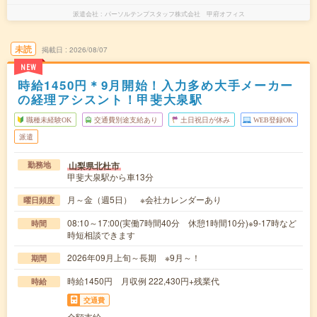
派遣会社
パーソルテンプスタッフ株式会社 甲府オフィス
未読
掲載日
2026/08/07
NEW
時給1450円＊9月開始！入力多め大手メーカー
の経理アシスント！甲斐大泉駅
職種未経験OK
交通費別途支給あり
土日祝日が休み
WEB登録OK
派遣
山梨県北杜市
勤務地
甲斐大泉駅から車13分
月～金（週5日） ※会社カレンダーあり
曜日頻度
08:10～17:00(実働7時間40分 休憩1時間10分)※9-17時など
時間
時短相談できます
2026年09月上旬～長期 ※9月～！
期間
時給1450円 月収例 222,430円+残業代
時給
交通費
全額支給