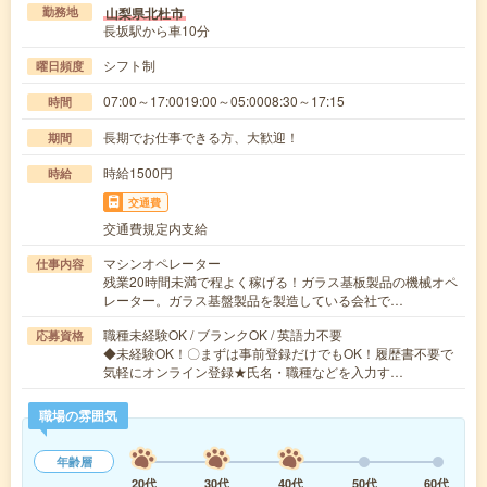
山梨県北杜市
勤務地
長坂駅から車10分
シフト制
曜日頻度
07:00～17:0019:00～05:0008:30～17:15
時間
長期でお仕事できる方、大歓迎！
期間
時給1500円
時給
交通費
交通費規定内支給
マシンオペレーター
仕事内容
残業20時間未満で程よく稼げる！ガラス基板製品の機械オペ
レーター。ガラス基盤製品を製造している会社で…
職種未経験OK / ブランクOK / 英語力不要
応募資格
◆未経験OK！〇まずは事前登録だけでもOK！履歴書不要で
気軽にオンライン登録★氏名・職種などを入力す…
職場の雰囲気
年齢層
20代
30代
40代
50代
60代