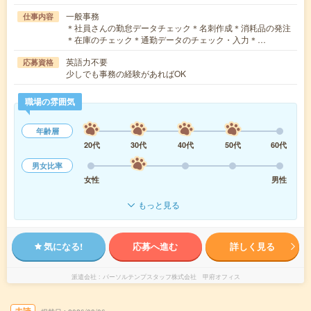
一般事務
仕事内容
＊社員さんの勤怠データチェック＊名刺作成＊消耗品の発注
＊在庫のチェック＊通勤データのチェック・入力＊…
英語力不要
応募資格
少しでも事務の経験があればOK
職場の雰囲気
年齢層
20代
30代
40代
50代
60代
男女比率
女性
男性
もっと見る
気になる!
応募へ進む
詳しく見る
派遣会社
パーソルテンプスタッフ株式会社 甲府オフィス
未読