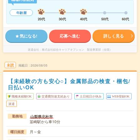
年齢層
20代
30代
40代
50代
60代
気になる!
応募へ進む
詳しく見る
派遣会社
株式会社綜合キャリアオプション 製造事業部（全国）
未読
掲載日
2026/08/05
【未経験の方も安心○】金属部品の検査・梱包/
日払いOK
職種未経験OK
交通費別途支給あり
土日祝日が休み
WEB登録OK
派遣
山梨県北杜市
勤務地
韮崎駅から車10分
月～金
曜日頻度