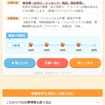
軽作業（仕分け・ピッキング・検品、商品管理）
仕事内容
出荷する製品の運搬、送り状貼り、トラックへの積み込みな
どをお願いします。(派遣)フォークリフトは状況…
ブランクOK / パソコンスキル不要 / 英語力不要
応募資格
【来社不要、WEB登録OK！】〇フォークリフトの資格・実
務経験がある方〇フリーター、主婦(夫) 大歓…
職場の雰囲気
年齢層
20代
30代
40代
50代
60代
気になる!
応募へ進む
詳しく見る
派遣会社
株式会社テクノ・サービス
検索条件を追加して絞り込む
こだわり
でお仕事情報を絞り込む