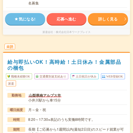
名募集
気になる!
応募へ進む
詳しく見る
派遣会社
株式会社日本ワークプレイス
未読
給与即払いOK！高時給！土日休み！金属部品
の梱包
職種未経験OK
交通費別途支給あり
土日祝日が休み
WEB登録OK
派遣
山梨県南アルプス市
勤務地
小井川駅から車15分
月～金・祝
曜日頻度
8:20～17:30※表記のうち実働8時間です。
時間
長期【ご応募から1週間以内(最短2日目)のスピード就業が可
期間