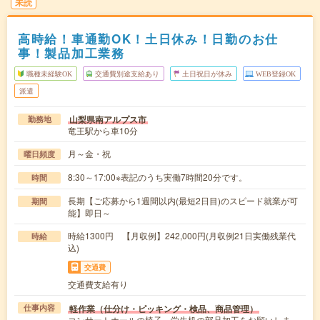
未読
高時給！車通勤OK！土日休み！日勤のお仕
事！製品加工業務
職種未経験OK
交通費別途支給あり
土日祝日が休み
WEB登録OK
派遣
山梨県南アルプス市
勤務地
竜王駅から車10分
月～金・祝
曜日頻度
8:30～17:00※表記のうち実働7時間20分です。
時間
長期【ご応募から1週間以内(最短2日目)のスピード就業が可
期間
能】即日～
時給1300円 【月収例】242,000円(月収例21日実働残業代
時給
込)
交通費
交通費支給有り
軽作業（仕分け・ピッキング・検品、商品管理）
仕事内容
コンサートホールの椅子、学生机の部品加工をお願いしま