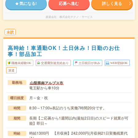
気になる!
応募へ進む
詳しく見る
派遣会社
株式会社テクノ・サービス
未読
高時給！車通勤OK！土日休み！日勤のお仕
事！部品加工
職種未経験OK
交通費別途支給あり
土日祝日が休み
WEB登録OK
派遣
山梨県南アルプス市
勤務地
竜王駅から車10分
月～金・祝
曜日頻度
8:30～17:00※表記のうち実働7時間20分です。
時間
長期【ご応募から1週間以内(最短2日目)のスピード就業が可
期間
能】即日～
時給1300円 【月収例】242,000円(月収例21日実働残業代
時給