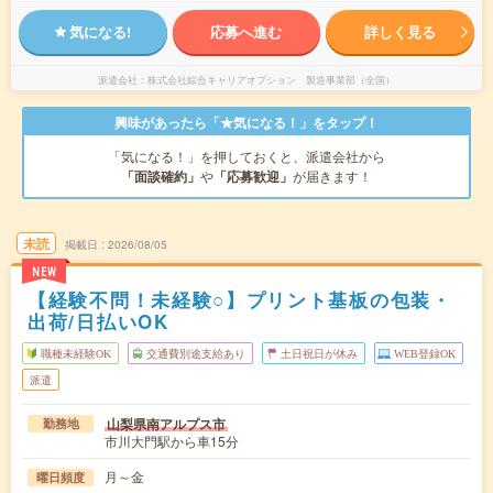
気になる!
応募へ進む
詳しく見る
派遣会社
株式会社綜合キャリアオプション 製造事業部（全国）
興味があったら「★気になる！」をタップ！
「気になる！」を押しておくと、派遣会社から
「面談確約」
や
「応募歓迎」
が届きます！
未読
掲載日
2026/08/05
NEW
【経験不問！未経験○】プリント基板の包装・
出荷/日払いOK
職種未経験OK
交通費別途支給あり
土日祝日が休み
WEB登録OK
派遣
山梨県南アルプス市
勤務地
市川大門駅から車15分
月～金
曜日頻度