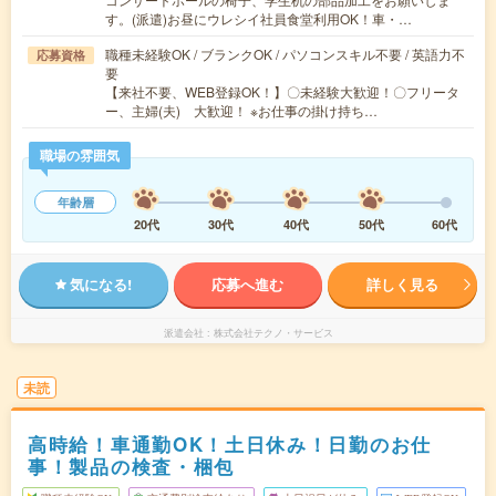
す。(派遣)お昼にウレシイ社員食堂利用OK！車・…
職種未経験OK / ブランクOK / パソコンスキル不要 / 英語力不
応募資格
要
【来社不要、WEB登録OK！】〇未経験大歓迎！〇フリータ
ー、主婦(夫) 大歓迎！ ※お仕事の掛け持ち…
職場の雰囲気
年齢層
20代
30代
40代
50代
60代
気になる!
応募へ進む
詳しく見る
派遣会社
株式会社テクノ・サービス
未読
高時給！車通勤OK！土日休み！日勤のお仕
事！製品の検査・梱包