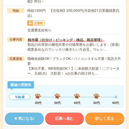
能】即日～
時給1300円 【月収例】250,000円(月収例21日実働残業代
時給
込)
交通費
交通費支給有り
軽作業（仕分け・ピッキング・検品、商品管理）
仕事内容
製品の出荷前の梱包作業や付随業務をお願いします。(派遣)
残業多めなのでシッカリ稼ぎたい方必見。ウレシ…
職種未経験OK / ブランクOK / パソコンスキル不要 / 英語力不
応募資格
要
【来社不要、WEB登録OK！】〇未経験大歓迎！〇フリータ
ー、主婦(夫) 大歓迎！ ※お仕事の掛け持ち…
職場の雰囲気
年齢層
20代
30代
40代
50代
60代
気になる!
応募へ進む
詳しく見る