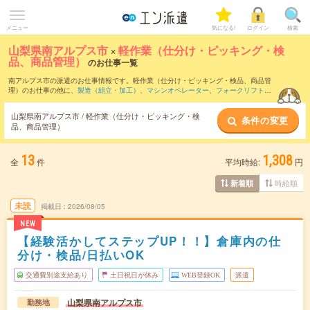
メニュー
気になる!
ログイン
検索
山梨県南アルプス市
×
軽作業（仕分け・ピッキング・検
品、商品管理）
のお仕事一覧
南アルプス市の派遣のお仕事情報です。軽作業（仕分け・ピッキング・検品、商品管
理）のお仕事の他に、
製造（組立・加工）
、
マシンオペレーター
、
フォークリフト
な
どを取り揃えています。さらに、
短期
・
単発
などの期間や、
職種未経験OK
などのこだ
わり条件で絞り込んでいただけます。職種辞典：
軽作業（仕分け・ピッキング・検
山梨県南アルプス市 / 軽作業（仕分け・ピッキング・検
条件の変更
品、商品管理）のお仕事とは？とは？
品、商品管理）
13
1,308
全
件
平均時給:
円
時給順
新着順
未読
掲載日
2026/08/05
NEW
【経験活かしてステップUP！！】倉庫内の仕
分け・検品/日払いOK
交通費別途支給あり
土日祝日が休み
WEB登録OK
派遣
山梨県南アルプス市
勤務地