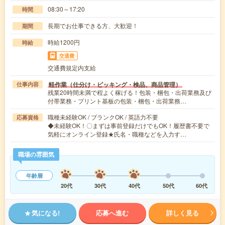
08:30～17:20
時間
長期でお仕事できる方、大歓迎！
期間
時給1200円
時給
交通費
交通費規定内支給
軽作業（仕分け・ピッキング・検品、商品管理）
仕事内容
残業20時間未満で程よく稼げる！包装・梱包・出荷業務及び
付帯業務・プリント基板の包装・梱包・出荷業務…
職種未経験OK / ブランクOK / 英語力不要
応募資格
◆未経験OK！〇まずは事前登録だけでもOK！履歴書不要で
気軽にオンライン登録★氏名・職種などを入力す…
職場の雰囲気
年齢層
20代
30代
40代
50代
60代
気になる!
応募へ進む
詳しく見る