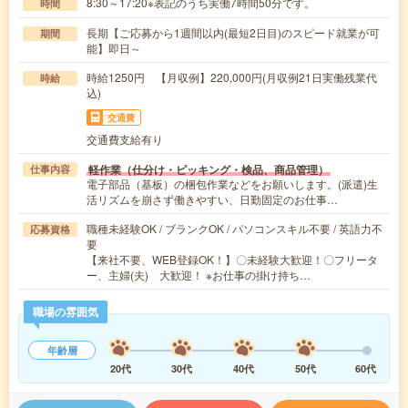
8:30～17:20※表記のうち実働7時間50分です。
時間
長期【ご応募から1週間以内(最短2日目)のスピード就業が可
期間
能】即日～
時給1250円 【月収例】220,000円(月収例21日実働残業代
時給
込)
交通費
交通費支給有り
軽作業（仕分け・ピッキング・検品、商品管理）
仕事内容
電子部品（基板）の梱包作業などをお願いします。(派遣)生
活リズムを崩さず働きやすい、日勤固定のお仕事…
職種未経験OK / ブランクOK / パソコンスキル不要 / 英語力不
応募資格
要
【来社不要、WEB登録OK！】〇未経験大歓迎！〇フリータ
ー、主婦(夫) 大歓迎！ ※お仕事の掛け持ち…
職場の雰囲気
年齢層
20代
30代
40代
50代
60代