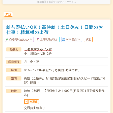
派遣会社
株式会社テクノ・サービス
未読
給与即払いOK！高時給！土日休み！日勤のお
仕事！精算機の出荷
交通費別途支給あり
土日祝日が休み
WEB登録OK
派遣
山梨県南アルプス市
勤務地
小井川駅から車12分
月～金・祝
曜日頻度
8:25～17:20※表記のうち実働8時間です。
時間
長期【ご応募から1週間以内(最短2日目)のスピード就業が可
期間
能】即日～
時給1250円 【月収例】241,000円(月収例21日実働残業代
時給
込)
交通費
交通費支給有り