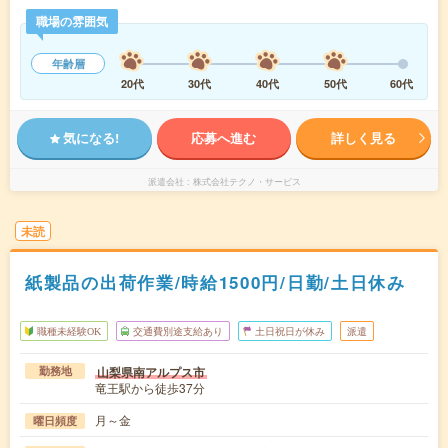
職場の雰囲気
年齢層
20代
30代
40代
50代
60代
気になる!
応募へ進む
詳しく見る
派遣会社
株式会社テクノ・サービス
未読
紙製品の出荷作業/時給1500円/日勤/土日休み
職種未経験OK
交通費別途支給あり
土日祝日が休み
派遣
山梨県南アルプス市
勤務地
竜王駅から徒歩37分
月～金
曜日頻度