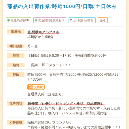
部品の入出荷作業/時給1500円/日勤/土日休み
職種未経験OK
交通費別途支給あり
土日祝日が休み
派遣
山梨県南アルプス市
勤務地
塩崎駅から車8分
月～金
曜日頻度
【日勤】5勤2休8:30～17:30（実働8時間/休憩60分）
時間
・長期 ・即日スタートOK！
期間
時給1500円 日額平均1万2000円/月額25万2000円/残込29
時給
万1375円
交通費
交通費支給（規定あり）
軽作業（仕分け・ピッキング・検品、商品管理）
仕事内容
部品の入出荷作業・新しい倉庫内での作業です・入荷した部
品を仕分け、棚入れ・ハンディを使い出荷伝票に従…
職種未経験OK / ブランクOK
応募資格
＊資格・経験不問＊20～49歳くらいまでの男性活躍中！＊1