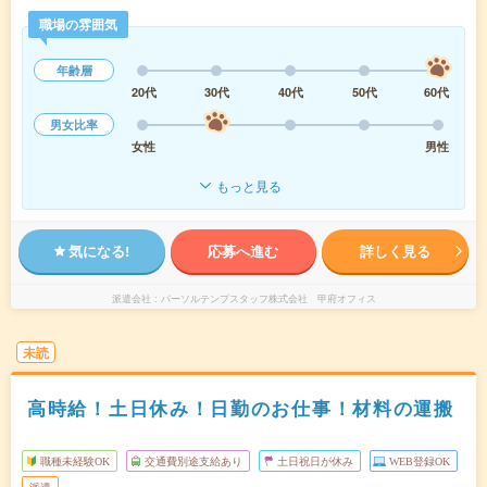
職場の雰囲気
年齢層
20代
30代
40代
50代
60代
男女比率
女性
男性
もっと見る
気になる!
応募へ進む
詳しく見る
派遣会社
パーソルテンプスタッフ株式会社 甲府オフィス
未読
高時給！土日休み！日勤のお仕事！材料の運搬
職種未経験OK
交通費別途支給あり
土日祝日が休み
WEB登録OK
派遣