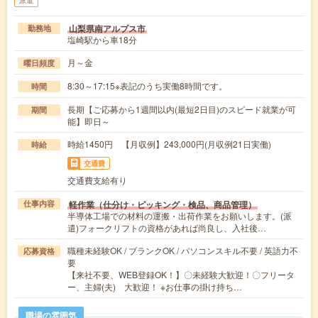
山梨県南アルプス市
勤務地
塩崎駅から車18分
月～金
曜日頻度
8:30～17:15※表記のうち実働8時間です。
時間
長期【ご応募から1週間以内(最短2日目)のスピード就業が可
期間
能】即日～
時給1450円 【月収例】243,000円(月収例21日実働)
時給
交通費
交通費支給有り
軽作業（仕分け・ピッキング・検品、商品管理）
仕事内容
半導体工場での材料の運搬・出荷作業をお願いします。(派
遣)フォークリフトの資格があれば尚良し、入社後…
職種未経験OK / ブランクOK / パソコンスキル不要 / 英語力不
応募資格
要
【来社不要、WEB登録OK！】〇未経験大歓迎！〇フリータ
ー、主婦(夫) 大歓迎！ ※お仕事の掛け持ち…
職場の雰囲気