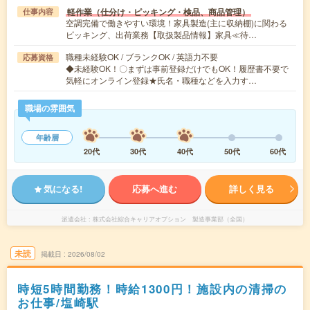
軽作業（仕分け・ピッキング・検品、商品管理）
仕事内容
空調完備で働きやすい環境！家具製造(主に収納棚)に関わる
ピッキング、出荷業務【取扱製品情報】家具≪待…
職種未経験OK / ブランクOK / 英語力不要
応募資格
◆未経験OK！〇まずは事前登録だけでもOK！履歴書不要で
気軽にオンライン登録★氏名・職種などを入力す…
職場の雰囲気
年齢層
20代
30代
40代
50代
60代
気になる!
応募へ進む
詳しく見る
派遣会社
株式会社綜合キャリアオプション 製造事業部（全国）
未読
掲載日
2026/08/02
時短5時間勤務！時給1300円！施設内の清掃の
お仕事/塩崎駅