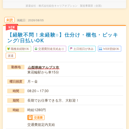
派遣会社
株式会社綜合キャリアオプション 製造事業部（全国）
未読
掲載日
2026/08/05
NEW
【経験不問！未経験○】仕分け・梱包・ピッキ
ング/日払いOK
職種未経験OK
交通費別途支給あり
土日祝日が休み
WEB登録OK
派遣
山梨県南アルプス市
勤務地
東花輪駅から車15分
月～金
曜日頻度
08:20～17:30
時間
長期でお仕事できる方、大歓迎！
期間
時給1280円
時給
交通費
交通費規定内支給