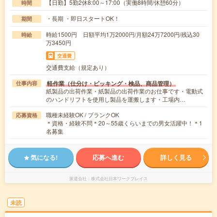
【日勤】5勤2休8:00～17:00（実働8時間/休憩60分）
時間
・長期 ・即日スタートOK！
期間
時給1500円 日額平均1万2000円/月額24万7200円/残込30
時給
万3450円
交通費
交通費支給（規定あり）
軽作業（仕分け・ピッキング・検品、商品管理）
仕事内容
紙製品の出荷作業・紙製品の出荷作業のお仕事です・電動式
のハンドリフトを使用し製品を運搬します・工場内…
職種未経験OK / ブランクOK
応募資格
＊資格・経験不問＊20～55歳くらいまでの男女活躍中！＊1
名募集
気になる!
応募へ進む
詳しく見る
派遣会社
株式会社日本ワークプレイス
未読