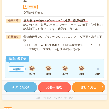
込)
交通費
交通費支給有り
軽作業（仕分け・ピッキング・検品、商品管理）
仕事内容
部材の入庫、製品の出庫 コンサートホールの椅子・学生机の
部品加工をお願いします。(派遣)20代・30…
職種未経験OK / ブランクOK / パソコンスキル不要 / 英語力不
応募資格
要
【来社不要、WEB登録OK！】〇未経験大歓迎！〇フリータ
ー、主婦(夫) 大歓迎！ ※お仕事の掛け持ち…
職場の雰囲気
年齢層
20代
30代
40代
50代
60代
気になる!
応募へ進む
詳しく見る
派遣会社
株式会社テクノ・サービス