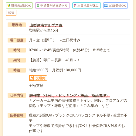
職種未経験OK
交通費別途支給あり
土日祝日が休み
WEB登録OK
派遣
山梨県南アルプス市
勤務地
塩崎駅から車15分
月～金（週5日） ※土日祝休み
曜日頻度
07:00～12:45(実働5時間 休憩45分) #15時まで
時間
【急募】即日～長期 ※8月～！
期間
時給1300円 月収例 130,000円
時給
交通費
全額支給
軽作業（仕分け・ピッキング・検品、商品管理）
仕事内容
＊メーカー工場内の清掃業務＊トイレ、階段、フロアなどの
掃除（モップ・雑巾など使用）＊ごみ集め など
職種未経験OK / ブランクOK / パソコンスキル不要 / 英語力不
応募資格
要
モップや雑巾で清掃ができればOK！社会保険加入対象のお
仕事です