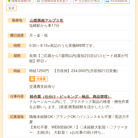
職種未経験OK
交通費別途支給あり
土日祝日が休み
WEB登録OK
派遣
山梨県南アルプス市
勤務地
塩崎駅から車17分
月～金・祝
曜日頻度
0:30～9:15※表記のうち実働8時間です。
時間
長期【ご応募から1週間以内(最短2日目)のスピード就業が可
期間
能】即日～
時給1250円 【月収例】234,000円(月収例21日実働)
時給
交通費
交通費支給有り
軽作業（仕分け・ピッキング・検品、商品管理）
仕事内容
クルーンルーム内にて、プラスチック製品の検査・梱包作業
をお願いします。(派遣)夜勤経験を活かしたい方…
職種未経験OK / ブランクOK / パソコンスキル不要 / 英語力不
応募資格
要
【来社不要、WEB登録OK！】〇未経験大歓迎！〇フリータ
ー、主婦(夫) 大歓迎！ ※お仕事の掛け持ち…