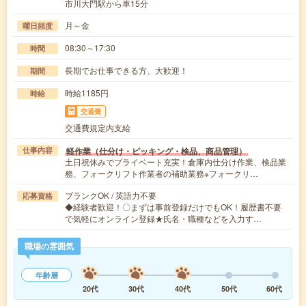
市川大門駅から車15分
月～金
曜日頻度
08:30～17:30
時間
長期でお仕事できる方、大歓迎！
期間
時給1185円
時給
交通費
交通費規定内支給
軽作業（仕分け・ピッキング・検品、商品管理）
仕事内容
土日祝休みでプライベート充実！倉庫内仕分け作業、検品業
務、フォークリフト作業者の補助業務※フォークリ…
ブランクOK / 英語力不要
応募資格
◆経験者歓迎！〇まずは事前登録だけでもOK！履歴書不要
で気軽にオンライン登録★氏名・職種などを入力す…
職場の雰囲気
年齢層
20代
30代
40代
50代
60代