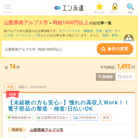
メニュー
気になる!
ログイン
検索
山梨県南アルプス市
×
時給1400円以上
のお仕事一覧
南アルプス市の派遣のお仕事情報です。
オフィスワーク・事務系
、
営業・販売・サー
ビス系
、
クリエイティブ系
などのお仕事を取り揃えています。さらに、
短期
・
単発
な
どの期間や、
職種未経験OK
などのこだわり条件で絞り込んでいただけます。
条件の変更
山梨県南アルプス市 / 時給1400円以上
14
1,493
全
件
平均時給:
円
時給順
新着順
未読
掲載日
2026/08/07
NEW
【未経験の方も安心○】憧れの高収入Work！！
電子部品の製造・検査/日払いOK
職種未経験OK
交通費別途支給あり
WEB登録OK
派遣
山梨県南アルプス市
勤務地