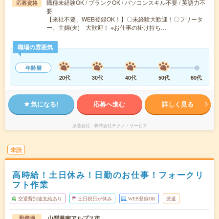
職種未経験OK / ブランクOK / パソコンスキル不要 / 英語力不
応募資格
要
【来社不要、WEB登録OK！】〇未経験大歓迎！〇フリータ
ー、主婦(夫) 大歓迎！ ※お仕事の掛け持ち…
職場の雰囲気
年齢層
20代
30代
40代
50代
60代
気になる!
応募へ進む
詳しく見る
派遣会社
株式会社テクノ・サービス
未読
高時給！土日休み！日勤のお仕事！フォークリ
フト作業
交通費別途支給あり
土日祝日が休み
WEB登録OK
派遣
山梨県南アルプス市
勤務地