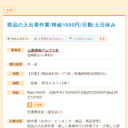
未読
部品の入出荷作業/時給1500円/日勤/土日休み
職種未経験OK
交通費別途支給あり
土日祝日が休み
派遣
山梨県南アルプス市
勤務地
塩崎駅から車8分
月～金
曜日頻度
【日勤】5勤2休8:30～17:30（実働8時間/休憩60分）
時間
・長期 ・即日スタートOK！
期間
時給1500円 日額平均1万2000円/月額25万2000円/残込29
時給
万1375円
交通費
交通費支給（規定あり）
軽作業（仕分け・ピッキング・検品、商品管理）
仕事内容
部品の入出荷作業・新しい倉庫内での作業です・入荷した部