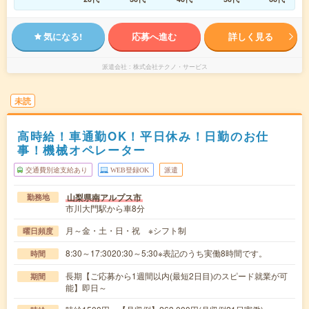
気になる!
応募へ進む
詳しく見る
派遣会社
株式会社テクノ・サービス
未読
高時給！車通勤OK！平日休み！日勤のお仕
事！機械オペレーター
交通費別途支給あり
WEB登録OK
派遣
山梨県南アルプス市
勤務地
市川大門駅から車8分
月～金・土・日・祝 ※シフト制
曜日頻度
8:30～17:3020:30～5:30※表記のうち実働8時間です。
時間
長期【ご応募から1週間以内(最短2日目)のスピード就業が可
期間
能】即日～