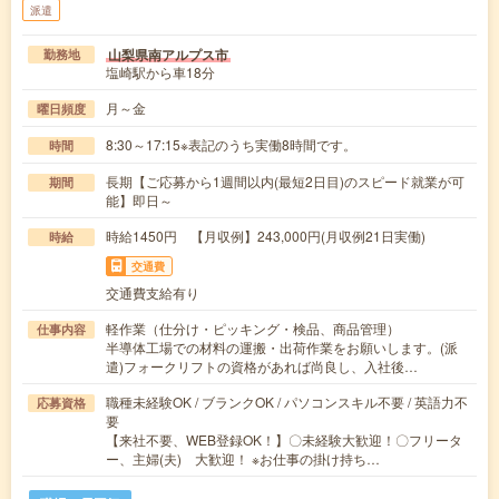
派遣
山梨県南アルプス市
勤務地
塩崎駅から車18分
月～金
曜日頻度
8:30～17:15※表記のうち実働8時間です。
時間
長期【ご応募から1週間以内(最短2日目)のスピード就業が可
期間
能】即日～
時給1450円 【月収例】243,000円(月収例21日実働)
時給
交通費
交通費支給有り
軽作業（仕分け・ピッキング・検品、商品管理）
仕事内容
半導体工場での材料の運搬・出荷作業をお願いします。(派
遣)フォークリフトの資格があれば尚良し、入社後…
職種未経験OK / ブランクOK / パソコンスキル不要 / 英語力不
応募資格
要
【来社不要、WEB登録OK！】〇未経験大歓迎！〇フリータ
ー、主婦(夫) 大歓迎！ ※お仕事の掛け持ち…