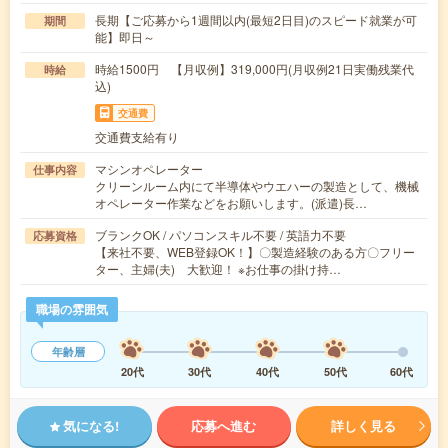
長期【ご応募から1週間以内(最短2日目)のスピード就業が可
期間
能】即日～
時給1500円 【月収例】319,000円(月収例21日実働残業代
時給
込)
交通費
交通費支給有り
マシンオペレーター
仕事内容
クリーンルーム内にて半導体やウエハーの製造として、機械
オペレーター作業などをお願いします。(派遣)長…
ブランクOK / パソコンスキル不要 / 英語力不要
応募資格
【来社不要、WEB登録OK！】〇製造経験のある方〇フリー
ター、主婦(夫) 大歓迎！ ※お仕事の掛け持…
職場の雰囲気
年齢層
20代
30代
40代
50代
60代
気になる!
応募へ進む
詳しく見る