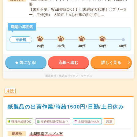
要
【来社不要、WEB登録OK！】〇未経験大歓迎！〇フリータ
ー、主婦(夫) 大歓迎！ ※お仕事の掛け持ち…
職場の雰囲気
年齢層
20代
30代
40代
50代
60代
気になる!
応募へ進む
詳しく見る
派遣会社
株式会社テクノ・サービス
未読
紙製品の出荷作業/時給1500円/日勤/土日休み
職種未経験OK
交通費別途支給あり
土日祝日が休み
派遣
山梨県南アルプス市
勤務地