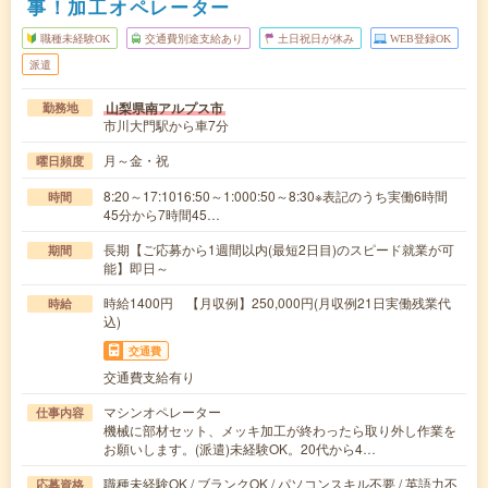
事！加工オペレーター
職種未経験OK
交通費別途支給あり
土日祝日が休み
WEB登録OK
派遣
山梨県南アルプス市
勤務地
市川大門駅から車7分
月～金・祝
曜日頻度
8:20～17:1016:50～1:000:50～8:30※表記のうち実働6時間
時間
45分から7時間45…
長期【ご応募から1週間以内(最短2日目)のスピード就業が可
期間
能】即日～
時給1400円 【月収例】250,000円(月収例21日実働残業代
時給
込)
交通費
交通費支給有り
マシンオペレーター
仕事内容
機械に部材セット、メッキ加工が終わったら取り外し作業を
お願いします。(派遣)未経験OK。20代から4…
職種未経験OK / ブランクOK / パソコンスキル不要 / 英語力不
応募資格