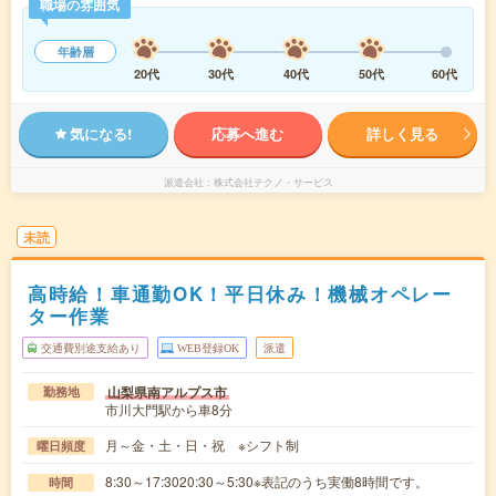
職場の雰囲気
年齢層
20代
30代
40代
50代
60代
気になる!
応募へ進む
詳しく見る
派遣会社
株式会社テクノ・サービス
未読
高時給！車通勤OK！平日休み！機械オペレー
ター作業
交通費別途支給あり
WEB登録OK
派遣
山梨県南アルプス市
勤務地
市川大門駅から車8分
月～金・土・日・祝 ※シフト制
曜日頻度
8:30～17:3020:30～5:30※表記のうち実働8時間です。
時間