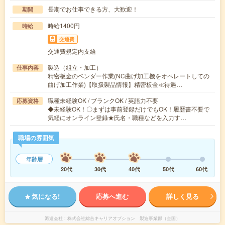
長期でお仕事できる方、大歓迎！
期間
時給1400円
時給
交通費
交通費規定内支給
製造（組立・加工）
仕事内容
精密板金のベンダー作業(NC曲げ加工機をオペレートしての
曲げ加工作業)【取扱製品情報】精密板金≪待遇…
職種未経験OK / ブランクOK / 英語力不要
応募資格
◆未経験OK！〇まずは事前登録だけでもOK！履歴書不要で
気軽にオンライン登録★氏名・職種などを入力す…
職場の雰囲気
年齢層
20代
30代
40代
50代
60代
気になる!
応募へ進む
詳しく見る
派遣会社
株式会社綜合キャリアオプション 製造事業部（全国）