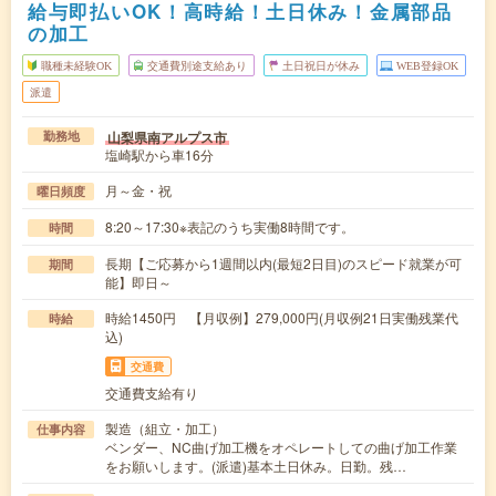
給与即払いOK！高時給！土日休み！金属部品
の加工
職種未経験OK
交通費別途支給あり
土日祝日が休み
WEB登録OK
派遣
山梨県南アルプス市
勤務地
塩崎駅から車16分
月～金・祝
曜日頻度
8:20～17:30※表記のうち実働8時間です。
時間
長期【ご応募から1週間以内(最短2日目)のスピード就業が可
期間
能】即日～
時給1450円 【月収例】279,000円(月収例21日実働残業代
時給
込)
交通費
交通費支給有り
製造（組立・加工）
仕事内容
ベンダー、NC曲げ加工機をオペレートしての曲げ加工作業
をお願いします。(派遣)基本土日休み。日勤。残…