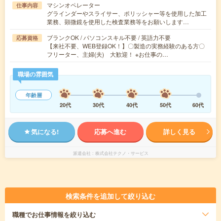
マシンオペレーター
仕事内容
グラインダーやスライサー、ポリッシャー等を使用した加工
業務、顕微鏡を使用した検査業務等をお願いします…
ブランクOK / パソコンスキル不要 / 英語力不要
応募資格
【来社不要、WEB登録OK！】〇製造の実務経験のある方〇
フリーター、主婦(夫) 大歓迎！ ※お仕事の…
職場の雰囲気
年齢層
20代
30代
40代
50代
60代
気になる!
応募へ進む
詳しく見る
派遣会社
株式会社テクノ・サービス
検索条件を追加して絞り込む
職種
でお仕事情報を絞り込む