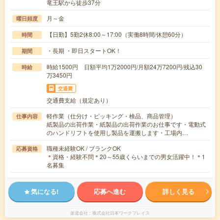
竜王駅から徒歩37分
月～金
曜日頻度
【日勤】5勤2休8:00～17:00（実働8時間/休憩60分）
時間
・長期 ・即日スタートOK！
期間
時給1500円 日額平均1万2000円/月額24万7200円/残込30
時給
万3450円
交通費
交通費支給（規定あり）
軽作業（仕分け・ピッキング・検品、商品管理）
仕事内容
紙製品の出荷作業・紙製品の出荷作業のお仕事です・電動式
のハンドリフトを使用し製品を運搬します・工場内…
職種未経験OK / ブランクOK
応募資格
＊資格・経験不問＊20～55歳くらいまでの男女活躍中！＊1
名募集
気になる!
応募へ進む
詳しく見る
派遣会社
株式会社日本ワークプレイス