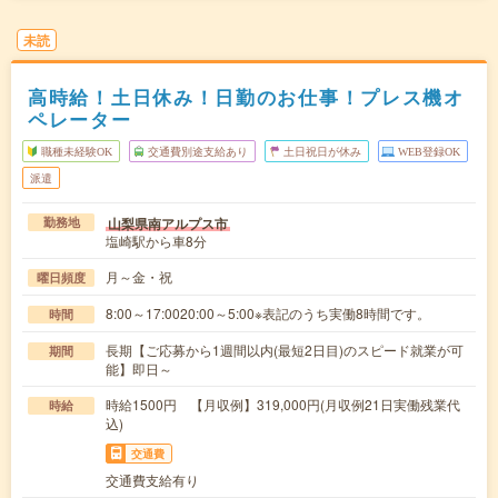
未読
高時給！土日休み！日勤のお仕事！プレス機オ
ペレーター
職種未経験OK
交通費別途支給あり
土日祝日が休み
WEB登録OK
派遣
山梨県南アルプス市
勤務地
塩崎駅から車8分
月～金・祝
曜日頻度
8:00～17:0020:00～5:00※表記のうち実働8時間です。
時間
長期【ご応募から1週間以内(最短2日目)のスピード就業が可
期間
能】即日～
時給1500円 【月収例】319,000円(月収例21日実働残業代
時給
込)
交通費
交通費支給有り