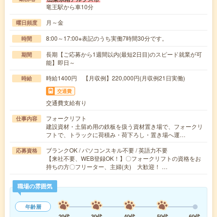
竜王駅から車10分
月～金
曜日頻度
8:00～17:00※表記のうち実働7時間30分です。
時間
長期【ご応募から1週間以内(最短2日目)のスピード就業が可
期間
能】即日～
時給1400円 【月収例】220,000円(月収例21日実働)
時給
交通費
交通費支給有り
フォークリフト
仕事内容
建設資材・土留め用の鉄板を扱う資材置き場で、フォークリ
フトで、トラックに荷積み・荷下ろし・置き場へ運…
ブランクOK / パソコンスキル不要 / 英語力不要
応募資格
【来社不要、WEB登録OK！】〇フォークリフトの資格をお
持ちの方〇フリーター、主婦(夫) 大歓迎！ …
職場の雰囲気
年齢層
20代
30代
40代
50代
60代