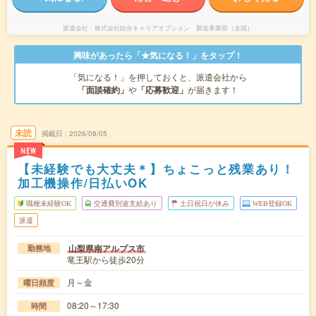
派遣会社
株式会社綜合キャリアオプション 製造事業部（全国）
興味があったら「★気になる！」をタップ！
「気になる！」を押しておくと、派遣会社から
「面談確約」
や
「応募歓迎」
が届きます！
未読
掲載日
2026/08/05
NEW
【未経験でも大丈夫＊】ちょこっと残業あり！
加工機操作/日払いOK
職種未経験OK
交通費別途支給あり
土日祝日が休み
WEB登録OK
派遣
山梨県南アルプス市
勤務地
竜王駅から徒歩20分
月～金
曜日頻度
08:20～17:30
時間