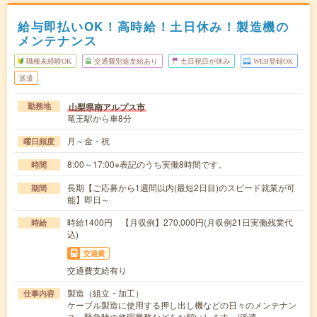
給与即払いOK！高時給！土日休み！製造機の
メンテナンス
職種未経験OK
交通費別途支給あり
土日祝日が休み
WEB登録OK
派遣
山梨県南アルプス市
勤務地
竜王駅から車8分
月～金・祝
曜日頻度
8:00～17:00※表記のうち実働8時間です。
時間
長期【ご応募から1週間以内(最短2日目)のスピード就業が可
期間
能】即日～
時給1400円 【月収例】270,000円(月収例21日実働残業代
時給
込)
交通費
交通費支給有り
製造（組立・加工）
仕事内容
ケーブル製造に使用する押し出し機などの日々のメンテナン
ス、緊急時の修理業務などをお願いします。(派遣…