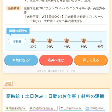
職種未経験OK / ブランクOK / パソコンスキル不要 / 英語力不
応募資格
要
【来社不要、WEB登録OK！】〇未経験大歓迎！〇フリータ
ー、主婦(夫) 大歓迎！ ※お仕事の掛け持ち…
職場の雰囲気
年齢層
20代
30代
40代
50代
60代
気になる!
応募へ進む
詳しく見る
派遣会社
株式会社テクノ・サービス
未読
高時給！土日休み！日勤のお仕事！材料の運搬
職種未経験OK
交通費別途支給あり
土日祝日が休み
WEB登録OK