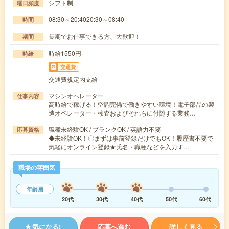
シフト制
曜日頻度
08:30～20:4020:30～08:40
時間
長期でお仕事できる方、大歓迎！
期間
時給1550円
時給
交通費
交通費規定内支給
マシンオペレーター
仕事内容
高時給で稼げる！空調完備で働きやすい環境！電子部品の製
造オペレーター・検査およびそれらに付随する業務…
職種未経験OK / ブランクOK / 英語力不要
応募資格
◆未経験OK！〇まずは事前登録だけでもOK！履歴書不要で
気軽にオンライン登録★氏名・職種などを入力す…
職場の雰囲気
年齢層
20代
30代
40代
50代
60代
気になる!
応募へ進む
詳しく見る