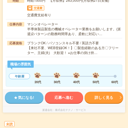
時給1500円 【月収例】263,000円(月収例21日実働)
時給
交通費
交通費支給有り
マシンオペレーター
仕事内容
半導体製品製造の機械オペレーター業務をお願いします。(派
遣)2パターンの勤務時間帯あり、柔軟に対応い…
ブランクOK / パソコンスキル不要 / 英語力不要
応募資格
【来社不要、WEB登録OK！】〇製造経験のある方〇フリー
ター、主婦(夫) 大歓迎！ ※お仕事の掛け持…
職場の雰囲気
年齢層
20代
30代
40代
50代
60代
気になる!
応募へ進む
詳しく見る
派遣会社
株式会社テクノ・サービス
未読