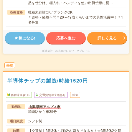
品を仕分け、棚入れ・ハンディを使い出荷伝票に従…
職種未経験OK / ブランクOK
応募資格
＊資格・経験不問＊20～49歳くらいまでの男性活躍中！＊1
名募集
気になる!
応募へ進む
詳しく見る
派遣会社
株式会社日本ワークプレイス
未読
半導体チップの製造/時給1520円
職種未経験OK
交通費別途支給あり
派遣
山梨県南アルプス市
勤務地
韮崎駅から車25分
シフト制
曜日頻度
【交替制】3勤3休・4勤2休 両方できる方！☆3勤3休2交替
時間