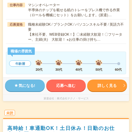
マシンオペレーター
仕事内容
半導体のチップを載せる紙のトレーをプレス機で作る作業
（ロールを機械にセット）をお願いします。(派遣)…
職種未経験OK / ブランクOK / パソコンスキル不要 / 英語力不
応募資格
要
【来社不要、WEB登録OK！】〇未経験大歓迎！〇フリータ
ー、主婦(夫) 大歓迎！ ※お仕事の掛け持ち…
職場の雰囲気
年齢層
20代
30代
40代
50代
60代
気になる!
応募へ進む
詳しく見る
派遣会社
株式会社テクノ・サービス
未読
高時給！車通勤OK！土日休み！日勤のお仕