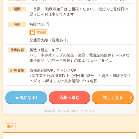
・長期 ・勤務開始日はご相談ください。 最短でご登録日の
期間
翌々日～お仕事ができます
時給1520円
時給
交通費
交通費支給（規定あり）
製造（組立・加工）
仕事内容
パワー半導体チップの製造（製品：電磁記録媒体） ※小さな
電子部品（パワー半導体）の加工 ウェハ（８イ…
職種未経験OK / ブランクOK
応募資格
※深夜業のため18歳以上（例外事由2号）＊資格・経験不問！
＊18才～45才までの男女活躍中!＊4名募…
気になる!
応募へ進む
詳しく見る
派遣会社
株式会社日本ワークプレイス
未読