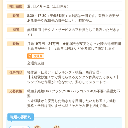
週5日／月～金（土日休み）
曜日頻度
8:30～17:30（実働8時間）※上記は一例です。業務上必要が
時間
ある場合や配属先の都合により、時間帯…
無期雇用（テクノ・サービスの正社員として勤務いただきま
期間
す）
月給19万円～24万円 ★配属先が変更となった際の待機期間
時給
も給与が発生！ ※給与は経験などを考慮して決定します
交通費
交通費支給
軽作業（仕分け・ピッキング・検品、商品管理）
仕事内容
【未経験歓迎！すぐ覚えられるカンタン作業がたくさん！】
シンプルな作業が中心なので、安心してスタートで…
職種未経験OK / ブランクOK / パソコンスキル不要 / 英語力不
応募資格
要
＼未経験から安定した働き方を目指したい方歓迎！／経験・
資格・学歴は問いません◎「そろそろ腰を据えて働…
職場の雰囲気