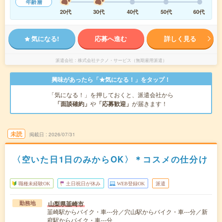
年齢層
20代
30代
40代
50代
60代
気になる!
応募へ進む
詳しく見る
派遣会社
株式会社テクノ・サービス（無期雇用派遣）
興味があったら「★気になる！」をタップ！
「気になる！」を押しておくと、派遣会社から
「面談確約」
や
「応募歓迎」
が届きます！
未読
掲載日
2026/07/31
〈空いた日1日のみからOK〉＊コスメの仕分け
職種未経験OK
土日祝日が休み
WEB登録OK
派遣
山梨県韮崎市
勤務地
韮崎駅からバイク・車---分／穴山駅からバイク・車---分／新
府駅からバイク・車---分