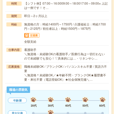
【シフト例】07:00～16:0009:00～18:0017:00～09:00※ 上記
時間
は一例です！そ…
即日～2ヶ月以上
期間
無資格の方：時給1400円～1750円 / 介護福祉士：時給1700
時給
円～2125円 / 初任者以上：時給1500円～1875円
交通費
全額支給
看護助手
仕事内容
＼無資格・未経験OKの看護助手／医療行為は一切行わない
ので未経験でも安心！▽具体的には…・リネンやシ…
職種未経験OK / ブランクOK / パソコンスキル不要 / 英語力不
応募資格
要
＼無資格＊未経験OK／★年齢不問・ブランクOK★履歴書不
要・来社不要（電話登録OK）★社会保険完備＼…
職場の雰囲気
年齢層
20代
30代
40代
50代
60代
男女比率