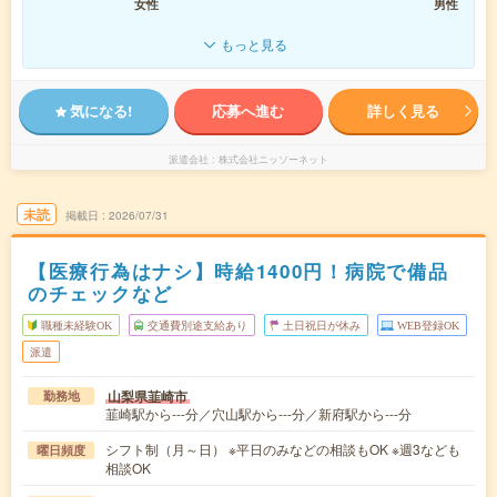
女性
男性
もっと見る
気になる!
応募へ進む
詳しく見る
派遣会社
株式会社ニッソーネット
未読
掲載日
2026/07/31
【医療行為はナシ】時給1400円！病院で備品
のチェックなど
職種未経験OK
交通費別途支給あり
土日祝日が休み
WEB登録OK
派遣
山梨県韮崎市
勤務地
韮崎駅から---分／穴山駅から---分／新府駅から---分
シフト制（月～日） ※平日のみなどの相談もOK ※週3なども
曜日頻度
相談OK