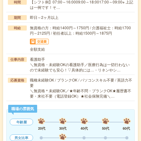
【シフト例】07:00～16:0009:00～18:0017:00～09:00※ 上記
時間
は一例です！そ…
即日～2ヶ月以上
期間
無資格の方：時給1400円～1750円 / 介護福祉士：時給1700
時給
円～2125円 / 初任者以上：時給1500円～1875円
交通費
全額支給
看護助手
仕事内容
＼無資格・未経験OKの看護助手／医療行為は一切行わない
ので未経験でも安心！▽具体的には…・リネンやシ…
職種未経験OK / ブランクOK / パソコンスキル不要 / 英語力不
応募資格
要
＼無資格＊未経験OK／★年齢不問・ブランクOK★履歴書不
要・来社不要（電話登録OK）★社会保険完備＼…
職場の雰囲気
年齢層
20代
30代
40代
50代
60代
男女比率