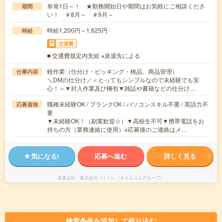
単発1日～！ ★勤務開始日や期間はお気軽にご相談くださ
期間
い！ ＃8月～ ＃9月～
時給1,200円～1,625円
時給
交通費
■ 交通費規定内支給 ※派遣先による
軽作業（仕分け・ピッキング・検品、商品管理）
仕事内容
＼DMの仕分け／＜とってもシンプルなので未経験でも安
心！＞▼封入作業及び梱包▼雑誌や書籍などの仕分け…
職種未経験OK / ブランクOK / パソコンスキル不要 / 英語力不
応募資格
要
▼未経験OK！（副業歓迎☆）▼高校生不可▼携帯電話をお
持ちの方（業務連絡に使用）※応募後のご連絡はメ…
気になる!
応募へ進む
詳しく見る
派遣会社
株式会社バイトレ（キャムコムグループ）
検索条件を追加して絞り込む