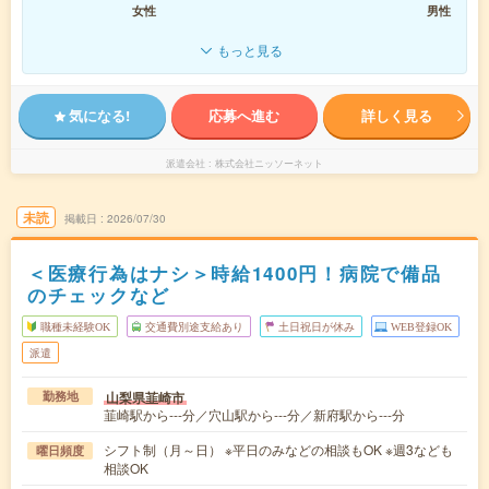
女性
男性
もっと見る
気になる!
応募へ進む
詳しく見る
派遣会社
株式会社ニッソーネット
未読
掲載日
2026/07/30
＜医療行為はナシ＞時給1400円！病院で備品
のチェックなど
職種未経験OK
交通費別途支給あり
土日祝日が休み
WEB登録OK
派遣
山梨県韮崎市
勤務地
韮崎駅から---分／穴山駅から---分／新府駅から---分
シフト制（月～日） ※平日のみなどの相談もOK ※週3なども
曜日頻度
相談OK