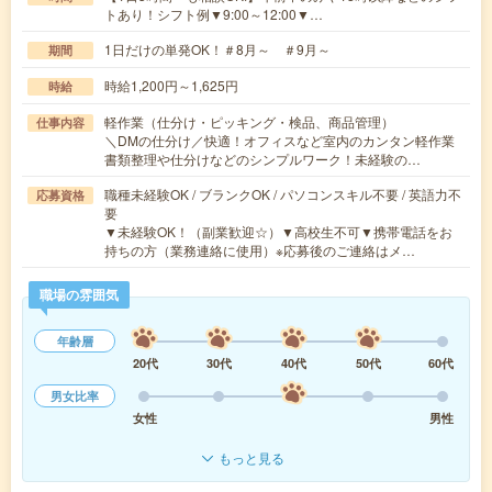
トあり！シフト例▼9:00～12:00▼…
1日だけの単発OK！＃8月～ ＃9月～
期間
時給1,200円～1,625円
時給
軽作業（仕分け・ピッキング・検品、商品管理）
仕事内容
＼DMの仕分け／快適！オフィスなど室内のカンタン軽作業
書類整理や仕分けなどのシンプルワーク！未経験の…
職種未経験OK / ブランクOK / パソコンスキル不要 / 英語力不
応募資格
要
▼未経験OK！（副業歓迎☆）▼高校生不可▼携帯電話をお
持ちの方（業務連絡に使用）※応募後のご連絡はメ…
職場の雰囲気
年齢層
20代
30代
40代
50代
60代
男女比率
女性
男性
もっと見る