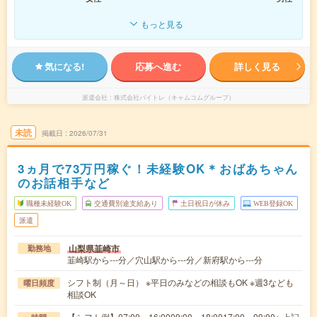
もっと見る
気になる!
応募へ進む
詳しく見る
派遣会社
株式会社バイトレ（キャムコムグループ）
未読
掲載日
2026/07/31
3ヵ月で73万円稼ぐ！未経験OK＊おばあちゃん
のお話相手など
職種未経験OK
交通費別途支給あり
土日祝日が休み
WEB登録OK
派遣
山梨県韮崎市
勤務地
韮崎駅から---分／穴山駅から---分／新府駅から---分
シフト制（月～日） ※平日のみなどの相談もOK ※週3なども
曜日頻度
相談OK
【シフト例】07:00～16:0009:00～18:0017:00～09:00※ 上記