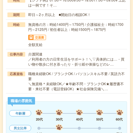
時間
は一例です！そ…
即日～2ヶ月以上 ■開始日の相談OK！
期間
無資格の方：時給1400円～1750円 / 介護福祉士：時給1700
時給
円～2125円 / 初任者以上：時給1500円～1875円
交通費
全額支給
介護関連
仕事内容
／利用者の方の日常生活をサポート！＼▽具体的には…・買
い物や散歩に付き添ったり・折り紙や体操などのレ…
職種未経験OK / ブランクOK / パソコンスキル不要 / 英語力不
応募資格
要
＼無資格＊未経験OK／★年齢不問・ブランクOK★履歴書不
要・来社不要（電話登録OK）★社会保険完備＼…
職場の雰囲気
年齢層
20代
30代
40代
50代
60代
男女比率