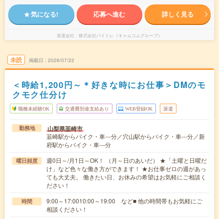
気になる!
応募へ進む
詳しく見る
派遣会社
株式会社バイトレ（キャムコムグループ）
未読
掲載日
2026/07/22
＜時給1,200円～＊好きな時にお仕事＞DMのモ
クモク仕分け
職種未経験OK
交通費別途支給あり
WEB登録OK
派遣
山梨県韮崎市
勤務地
韮崎駅からバイク・車---分／穴山駅からバイク・車---分／新
府駅からバイク・車---分
週0日～/月1日～OK！ （月～日のあいだ） ★「土曜と日曜だ
曜日頻度
け」など色々な働き方ができます！ ★お仕事ゼロの週があっ
ても大丈夫。 働きたい日、お休みの希望はお気軽にご相談く
ださい！
9:00～17:0010:00～19:00 など■ 他の時間帯もお気軽にご
時間
相談ください！