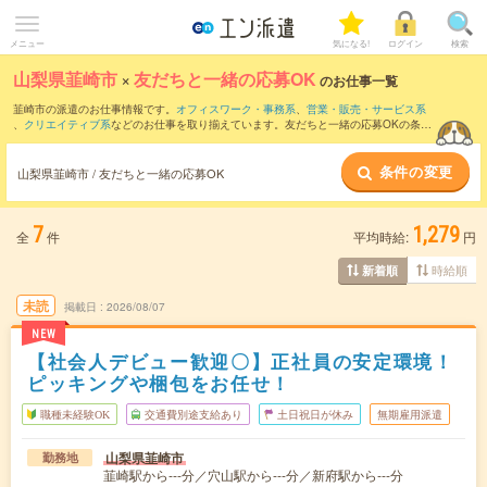
メニュー
気になる!
ログイン
検索
山梨県韮崎市
×
友だちと一緒の応募OK
のお仕事一覧
韮崎市の派遣のお仕事情報です。
オフィスワーク・事務系
、
営業・販売・サービス系
、
クリエイティブ系
などのお仕事を取り揃えています。友だちと一緒の応募OKの条件
の他に、
交通費別途支給あり
、
職種未経験OK
、
残業なし
などのこだわり条件も取り揃
えています。
条件の変更
山梨県韮崎市 / 友だちと一緒の応募OK
7
1,279
全
件
平均時給:
円
時給順
新着順
未読
掲載日
2026/08/07
NEW
【社会人デビュー歓迎〇】正社員の安定環境！
ピッキングや梱包をお任せ！
職種未経験OK
交通費別途支給あり
土日祝日が休み
無期雇用派遣
山梨県韮崎市
勤務地
韮崎駅から---分／穴山駅から---分／新府駅から---分