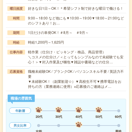
好きな日1日～OK！＊希望シフト制で好きな曜日で働ける！
曜日頻度
9:00～18:00 など他にも▼10:00～19:00▼18:00～21:00など
時間
のシフトあり！お…
1日だけの単発OK！＃8月～ ＃9月～
期間
時給1,200円～1,625円
時給
軽作業（仕分け・ピッキング・検品、商品管理）
仕事内容
＼コスメの仕分け／＜とってもシンプルなので未経験でも安
心！＞▼封入作業及び梱包▼雑誌や書籍などの仕分…
職種未経験OK / ブランクOK / パソコンスキル不要 / 英語力不
応募資格
要
▼未経験OK！（副業歓迎☆）▼高校生不可▼携帯電話をお
持ちの方（業務連絡に使用）※応募後のご連絡はメ…
職場の雰囲気
年齢層
20代
30代
40代
50代
60代
男女比率
女性
男性