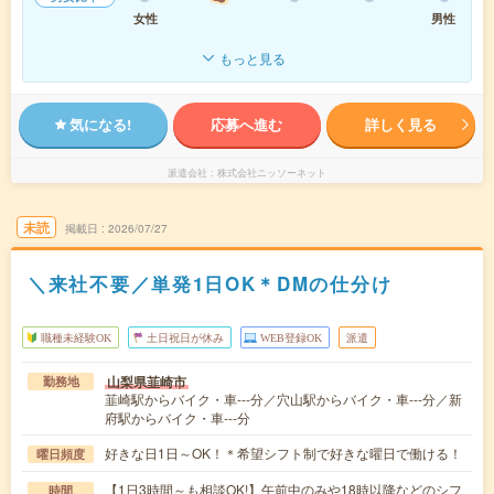
女性
男性
もっと見る
気になる!
応募へ進む
詳しく見る
派遣会社
株式会社ニッソーネット
未読
掲載日
2026/07/27
＼来社不要／単発1日OK＊DMの仕分け
職種未経験OK
土日祝日が休み
WEB登録OK
派遣
山梨県韮崎市
勤務地
韮崎駅からバイク・車---分／穴山駅からバイク・車---分／新
府駅からバイク・車---分
好きな日1日～OK！＊希望シフト制で好きな曜日で働ける！
曜日頻度
【1日3時間～も相談OK!】午前中のみや18時以降などのシフ
時間