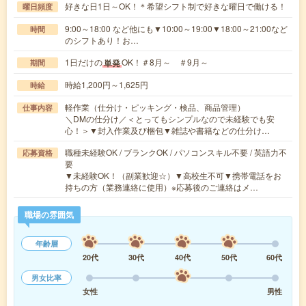
好きな日1日～OK！＊希望シフト制で好きな曜日で働ける！
曜日頻度
9:00～18:00 など他にも▼10:00～19:00▼18:00～21:00など
時間
のシフトあり！お…
1日だけの
OK！＃8月～ ＃9月～
単発
期間
時給1,200円～1,625円
時給
軽作業（仕分け・ピッキング・検品、商品管理）
仕事内容
＼DMの仕分け／＜とってもシンプルなので未経験でも安
心！＞▼封入作業及び梱包▼雑誌や書籍などの仕分け…
職種未経験OK / ブランクOK / パソコンスキル不要 / 英語力不
応募資格
要
▼未経験OK！（副業歓迎☆）▼高校生不可▼携帯電話をお
持ちの方（業務連絡に使用）※応募後のご連絡はメ…
職場の雰囲気
年齢層
20代
30代
40代
50代
60代
男女比率
女性
男性