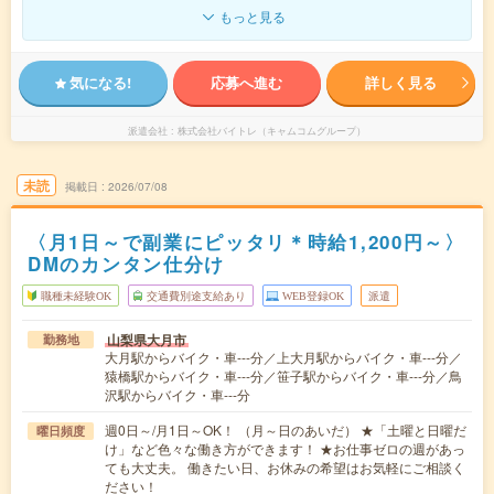
もっと見る
気になる!
応募へ進む
詳しく見る
派遣会社
株式会社バイトレ（キャムコムグループ）
未読
掲載日
2026/07/08
〈月1日～で副業にピッタリ＊時給1,200円～〉
DMのカンタン仕分け
職種未経験OK
交通費別途支給あり
WEB登録OK
派遣
山梨県大月市
勤務地
大月駅からバイク・車---分／上大月駅からバイク・車---分／
猿橋駅からバイク・車---分／笹子駅からバイク・車---分／鳥
沢駅からバイク・車---分
週0日～/月1日～OK！ （月～日のあいだ） ★「土曜と日曜だ
曜日頻度
け」など色々な働き方ができます！ ★お仕事ゼロの週があっ
ても大丈夫。 働きたい日、お休みの希望はお気軽にご相談く
ださい！