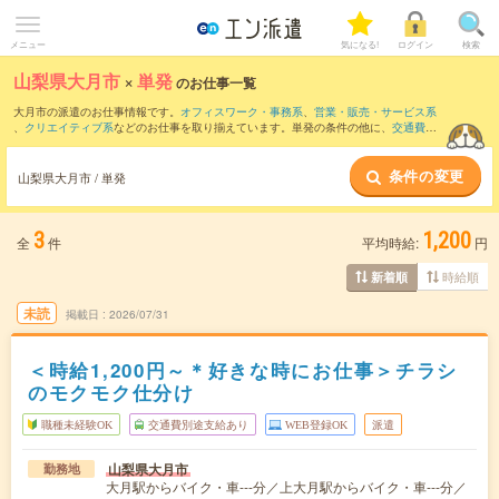
メニュー
気になる!
ログイン
検索
山梨県大月市
×
単発
のお仕事一覧
大月市の派遣のお仕事情報です。
オフィスワーク・事務系
、
営業・販売・サービス系
、
クリエイティブ系
などのお仕事を取り揃えています。単発の条件の他に、
交通費別
途支給あり
、
職種未経験OK
、
友だちと一緒の応募OK
などでもお探し頂けます。
条件の変更
山梨県大月市 / 単発
3
1,200
全
件
平均時給:
円
時給順
新着順
未読
掲載日
2026/07/31
＜時給1,200円～＊好きな時にお仕事＞チラシ
のモクモク仕分け
職種未経験OK
交通費別途支給あり
WEB登録OK
派遣
山梨県大月市
勤務地
大月駅からバイク・車---分／上大月駅からバイク・車---分／