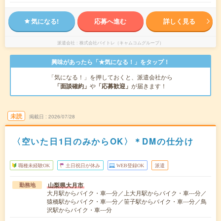
気になる!
応募へ進む
詳しく見る
派遣会社
株式会社バイトレ（キャムコムグループ）
興味があったら「★気になる！」をタップ！
「気になる！」を押しておくと、派遣会社から
「面談確約」
や
「応募歓迎」
が届きます！
未読
掲載日
2026/07/28
〈空いた日1日のみからOK〉＊DMの仕分け
職種未経験OK
土日祝日が休み
WEB登録OK
派遣
山梨県大月市
勤務地
大月駅からバイク・車---分／上大月駅からバイク・車---分／
猿橋駅からバイク・車---分／笹子駅からバイク・車---分／鳥
沢駅からバイク・車---分