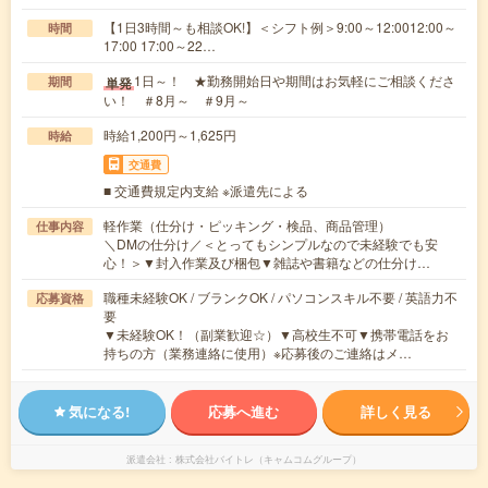
【1日3時間～も相談OK!】＜シフト例＞9:00～12:0012:00～
時間
17:00 17:00～22…
1日～！ ★勤務開始日や期間はお気軽にご相談くださ
単発
期間
い！ ＃8月～ ＃9月～
時給1,200円～1,625円
時給
交通費
■ 交通費規定内支給 ※派遣先による
軽作業（仕分け・ピッキング・検品、商品管理）
仕事内容
＼DMの仕分け／＜とってもシンプルなので未経験でも安
心！＞▼封入作業及び梱包▼雑誌や書籍などの仕分け…
職種未経験OK / ブランクOK / パソコンスキル不要 / 英語力不
応募資格
要
▼未経験OK！（副業歓迎☆）▼高校生不可▼携帯電話をお
持ちの方（業務連絡に使用）※応募後のご連絡はメ…
気になる!
応募へ進む
詳しく見る
派遣会社
株式会社バイトレ（キャムコムグループ）