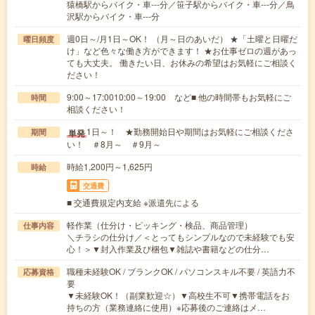
猿橋駅からバイク・車---分／笹子駅からバイク・車---分／鳥
沢駅からバイク・車---分
週0日～/月1日～OK！ （月～日のあいだ） ★「土曜と日曜だ
曜日頻度
け」など色々な働き方ができます！ ★お仕事ゼロの週があっ
ても大丈夫。 働きたい日、お休みの希望はお気軽にご相談く
ださい！
9:00～17:0010:00～19:00 など■ 他の時間帯もお気軽にご
時間
相談ください！
1日～！ ★勤務開始日や期間はお気軽にご相談くださ
単発
期間
い！ ＃8月～ ＃9月～
時給1,200円～1,625円
時給
交通費
■ 交通費規定内支給 ※派遣先による
軽作業（仕分け・ピッキング・検品、商品管理）
仕事内容
＼チラシの仕分け／＜とってもシンプルなので未経験でも安
心！＞▼封入作業及び梱包▼雑誌や書籍などの仕分…
職種未経験OK / ブランクOK / パソコンスキル不要 / 英語力不
応募資格
要
▼未経験OK！（副業歓迎☆）▼高校生不可▼携帯電話をお
持ちの方（業務連絡に使用）※応募後のご連絡はメ…