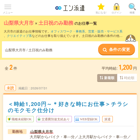
メニュー
気になる!
ログイン
検索
山梨県大月市
×
土日祝のみ勤務
のお仕事一覧
大月市の派遣のお仕事情報です。
オフィスワーク・事務系
、
営業・販売・サービス系
、
クリエイティブ系
などのお仕事を取り揃えています。土日祝のみ勤務の条件の他
に、
交通費別途支給あり
、
職種未経験OK
、
友だちと一緒の応募OK
などのこだわり条
件も取り揃えています。
条件の変更
山梨県大月市 / 土日祝のみ勤務
2
1,200
全
件
平均時給:
円
時給順
新着順
未読
掲載日
2026/07/31
＜時給1,200円～＊好きな時にお仕事＞チラシ
のモクモク仕分け
職種未経験OK
交通費別途支給あり
WEB登録OK
派遣
山梨県大月市
勤務地
大月駅からバイク・車---分／上大月駅からバイク・車---分／