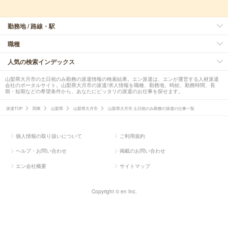
勤務地 / 路線・駅
職種
人気の検索インデックス
山梨県大月市の土日祝のみ勤務の派遣情報の検索結果。エン派遣は、エンが運営する人材派遣
会社のポータルサイト。山梨県大月市の派遣/求人情報を職種、勤務地、時給、勤務時間、長
期・短期などの希望条件から、あなたにピッタリの派遣のお仕事を探せます。
派遣TOP
関東
山梨県
山梨県大月市
山梨県大月市 土日祝のみ勤務の派遣の仕事一覧
個人情報の取り扱いについて
ご利用規約
ヘルプ・お問い合わせ
掲載のお問い合わせ
エン会社概要
サイトマップ
Copyright © en Inc.