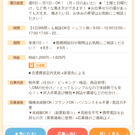
週0日～/月1日～OK！ （月～日のあいだ） ★「土曜と日曜だ
曜日頻度
け」など色々な働き方ができます！ ★お仕事ゼロの週があっ
ても大丈夫。 働きたい日、お休みの希望はお気軽にご相談く
ださい！
【1日3時間～も相談OK!】＜シフト例＞9:00～12:0012:00～
時間
17:00 17:00～22…
単発1日～！ ★勤務開始日や期間はお気軽にご相談くださ
期間
い！ ＃8月～ ＃9月～
時給1,200円～1,625円
時給
交通費
■ 交通費規定内支給 ※派遣先による
軽作業（仕分け・ピッキング・検品、商品管理）
仕事内容
＼DMの仕分け／＜とってもシンプルなので未経験でも安
心！＞▼封入作業及び梱包▼雑誌や書籍などの仕分け…
職種未経験OK / ブランクOK / パソコンスキル不要 / 英語力不
応募資格
要
▼未経験OK！（副業歓迎☆）▼高校生不可▼携帯電話をお
持ちの方（業務連絡に使用）※応募後のご連絡はメ…
気になる!
応募へ進む
詳しく見る