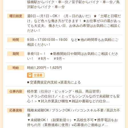
猿橋駅からバイク・車---分／笹子駅からバイク・車---分／鳥
沢駅からバイク・車---分
週0日～/月1日～OK！ （月～日のあいだ） ★「土曜と日曜だ
曜日頻度
け」など色々な働き方ができます！ ★お仕事ゼロの週があっ
ても大丈夫。 働きたい日、お休みの希望はお気軽にご相談く
ださい！
9:00～17:0010:00～19:00 など■ 他の時間帯もお気軽にご
時間
相談ください！
単発1日～！ ★勤務開始日や期間はお気軽にご相談くださ
期間
い！ ＃8月～ ＃9月～
時給1,200円～1,625円
時給
交通費
■ 交通費規定内支給 ※派遣先による
軽作業（仕分け・ピッキング・検品、商品管理）
仕事内容
＼チラシの仕分け／＜とってもシンプルなので未経験でも安
心！＞▼封入作業及び梱包▼雑誌や書籍などの仕分…
職種未経験OK / ブランクOK / パソコンスキル不要 / 英語力不
応募資格
要
▼未経験OK！（副業歓迎☆）▼高校生不可▼携帯電話をお
持ちの方（業務連絡に使用）※応募後のご連絡はメ…