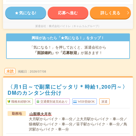
気になる!
応募へ進む
詳しく見る
派遣会社
株式会社バイトレ（キャムコムグループ）
興味があったら「★気になる！」をタップ！
「気になる！」を押しておくと、派遣会社から
「面談確約」
や
「応募歓迎」
が届きます！
未読
掲載日
2026/07/08
〈月1日～で副業にピッタリ＊時給1,200円～〉
DMのカンタン仕分け
職種未経験OK
交通費別途支給あり
WEB登録OK
派遣
山梨県大月市
勤務地
大月駅からバイク・車---分／上大月駅からバイク・車---分／
猿橋駅からバイク・車---分／笹子駅からバイク・車---分／鳥
沢駅からバイク・車---分