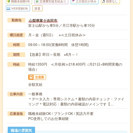
職種未経験OK
交通費別途支給あり
土日祝日が休み
残業なし
WEB登録OK
派遣
山梨県富士吉田市
勤務地
富士山駅から車5分／月江寺駅から車10分
月～金（週5日） ※≪土日祝休み≫
曜日頻度
09:00～18:00(実働8時間 休憩1時間)
時間
【急募】即日～長期 ※8月～！
期間
時給1350円 ≪月収例≫218.400円（月21日×8時間実働の
時給
場合）
交通費
全額支給
一般事務
仕事内容
＊データ入力：専用システム＊書類の内容チェック・ファイ
リング＊電話対応：書類の内容確認がメインです【…
職種未経験OK / ブランクOK / 英語力不要
応募資格
PC使用してのお仕事経験
職場の雰囲気