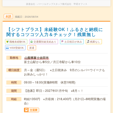
派遣会社
パーソルテンプスタッフ株式会社 甲府オフィス
未読
掲載日
2026/08/04
【シフトプラス】未経験OK！ふるさと納税に
関するコツコツ入力＆チェック！残業無し
職種未経験OK
交通費別途支給あり
土日祝日が休み
残業なし
WEB登録OK
派遣
山梨県富士吉田市
勤務地
富士山駅から車5分／月江寺駅から車10分
月～金（週5日） ※土日祝休み 9月のシルバーウイークも
曜日頻度
お休みしっかり！
09:00～18:00(実働8時間 休憩1時間)
時間
【急募】即日～2027年01月中旬 ※8月～！
期間
時給1350円 ※月収例：218,400円（月21日×8時間実働の場
時給
合）
交通費