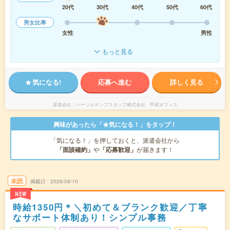
20代
30代
40代
50代
60代
男女比率
女性
男性
もっと見る
気になる!
応募へ進む
詳しく見る
派遣会社
パーソルテンプスタッフ株式会社 甲府オフィス
興味があったら「★気になる！」をタップ！
「気になる！」を押しておくと、派遣会社から
「面談確約」
や
「応募歓迎」
が届きます！
未読
掲載日
2026/08/10
NEW
時給1350円＊＼初めて＆ブランク歓迎／丁寧
なサポート体制あり！シンプル事務