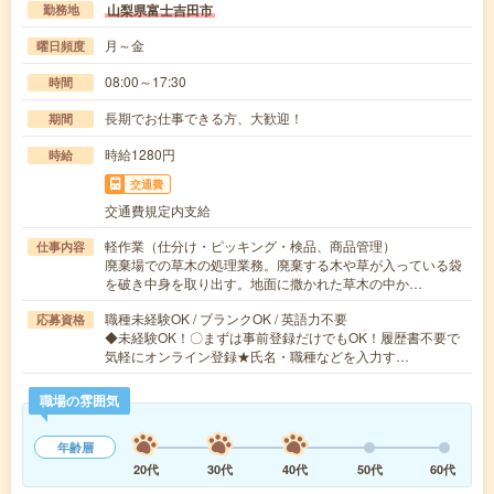
山梨県富士吉田市
勤務地
月～金
曜日頻度
08:00～17:30
時間
長期でお仕事できる方、大歓迎！
期間
時給1280円
時給
交通費
交通費規定内支給
軽作業（仕分け・ピッキング・検品、商品管理）
仕事内容
廃棄場での草木の処理業務。廃棄する木や草が入っている袋
を破き中身を取り出す。地面に撒かれた草木の中か…
職種未経験OK / ブランクOK / 英語力不要
応募資格
◆未経験OK！〇まずは事前登録だけでもOK！履歴書不要で
気軽にオンライン登録★氏名・職種などを入力す…
職場の雰囲気
年齢層
20代
30代
40代
50代
60代