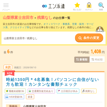
メニュー
気になる!
ログイン
検索
山梨県富士吉田市
×
残業なし
のお仕事一覧
富士吉田市の派遣のお仕事情報です。
オフィスワーク・事務系
、
営業・販売・サービ
ス系
、
クリエイティブ系
などのお仕事を取り揃えています。残業なしの条件の他に、
交通費別途支給あり
、
職種未経験OK
、
友だちと一緒の応募OK
などのこだわり条件も
取り揃えています。
条件の変更
山梨県富士吉田市 / 残業なし
6
1,408
全
件
平均時給:
円
時給順
新着順
未読
掲載日
2026/08/10
NEW
時給1350円＊4名募集！パソコンに自信がない
方も歓迎！カンタンな書類チェック
職種未経験OK
交通費別途支給あり
土日祝日が休み
残業なし
WEB登録OK
派遣
山梨県富士吉田市
勤務地