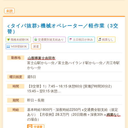
未読
<タイパ抜群>機械オペレーター／軽作業（3交
替）
職種未経験OK
交通費別途支給あり
土日祝日が休み
残業なし
WEB登録OK
派遣
山梨県富士吉田市
勤務地
富士山駅から---分／富士急ハイランド駅から---分／月江寺駅
から---分
週5日
曜日頻度
【3交替】1）7:45～16:15 休憩60分 [実働]7時間30分2）
時間
15:45～翌0:15 休憩…
即日～長期
期間
基本時給1800円・深夜時給2250円 ※交通費全額支給（規定
時給
あり） 【月収例】28.3万円（20日勤務＋深夜30h ※
残業なし
の場合）
交通費