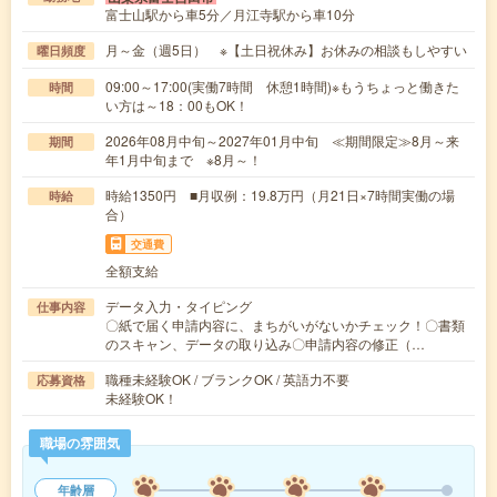
富士山駅から車5分／月江寺駅から車10分
月～金（週5日） ※【土日祝休み】お休みの相談もしやすい
曜日頻度
09:00～17:00(実働7時間 休憩1時間)※もうちょっと働きた
時間
い方は～18：00もOK！
2026年08月中旬～2027年01月中旬 ≪期間限定≫8月～来
期間
年1月中旬まで ※8月～！
時給1350円 ■月収例：19.8万円（月21日×7時間実働の場
時給
合）
交通費
全額支給
データ入力・タイピング
仕事内容
〇紙で届く申請内容に、まちがいがないかチェック！〇書類
のスキャン、データの取り込み〇申請内容の修正（…
職種未経験OK / ブランクOK / 英語力不要
応募資格
未経験OK！
職場の雰囲気
年齢層