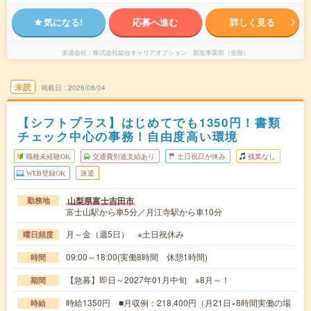
気になる!
応募へ進む
詳しく見る
派遣会社
株式会社綜合キャリアオプション 製造事業部（全国）
未読
掲載日
2026/08/04
【シフトプラス】はじめてでも1350円！書類
チェック中心の事務！自由度高い環境
職種未経験OK
交通費別途支給あり
土日祝日が休み
残業なし
WEB登録OK
派遣
山梨県富士吉田市
勤務地
富士山駅から車5分／月江寺駅から車10分
月～金（週5日） ※土日祝休み
曜日頻度
09:00～18:00(実働8時間 休憩1時間)
時間
【急募】即日～2027年01月中旬 ※8月～！
期間
時給1350円 ■月収例：218,400円（月21日×8時間実働の場
時給