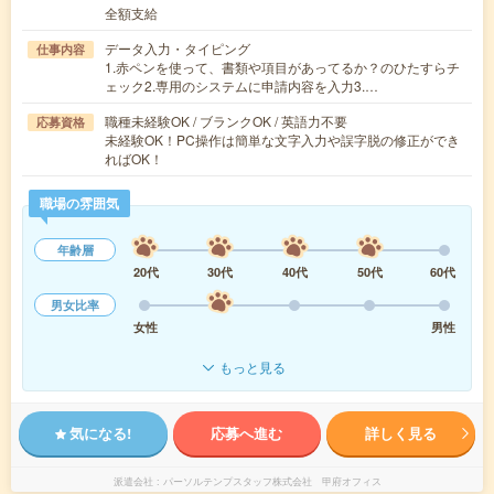
全額支給
データ入力・タイピング
仕事内容
1.赤ペンを使って、書類や項目があってるか？のひたすらチ
ェック2.専用のシステムに申請内容を入力3.…
職種未経験OK / ブランクOK / 英語力不要
応募資格
未経験OK！PC操作は簡単な文字入力や誤字脱の修正ができ
ればOK！
職場の雰囲気
年齢層
20代
30代
40代
50代
60代
男女比率
女性
男性
もっと見る
気になる!
応募へ進む
詳しく見る
派遣会社
パーソルテンプスタッフ株式会社 甲府オフィス