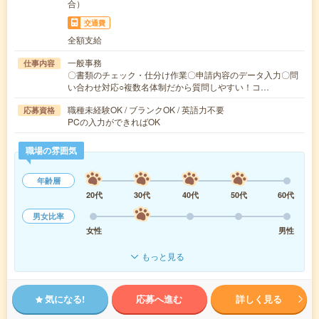
合）
交通費
全額支給
一般事務
仕事内容
〇書類のチェック・仕分け作業〇申請内容のデータ入力〇問
い合わせ対応○複数名体制だから質問しやすい！コ…
職種未経験OK / ブランクOK / 英語力不要
応募資格
PCの入力ができればOK
職場の雰囲気
年齢層
20代
30代
40代
50代
60代
男女比率
女性
男性
もっと見る
気になる!
応募へ進む
詳しく見る