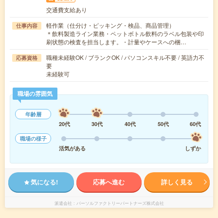
交通費支給あり
軽作業（仕分け・ピッキング・検品、商品管理）
仕事内容
＊飲料製造ライン業務・ペットボトル飲料のラベル包装や印
刷状態の検査を担当します。・計量やケースへの梱…
職種未経験OK / ブランクOK / パソコンスキル不要 / 英語力不
応募資格
要
未経験可
職場の雰囲気
年齢層
20代
30代
40代
50代
60代
職場の様子
活気がある
しずか
気になる!
応募へ進む
詳しく見る
派遣会社
パーソルファクトリーパートナーズ株式会社