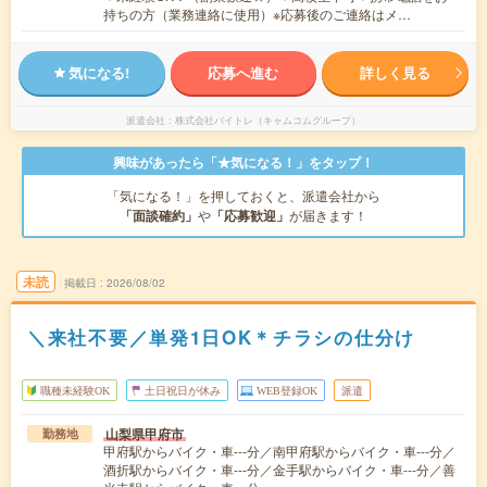
持ちの方（業務連絡に使用）※応募後のご連絡はメ…
気になる!
応募へ進む
詳しく見る
派遣会社
株式会社バイトレ（キャムコムグループ）
興味があったら「★気になる！」をタップ！
「気になる！」を押しておくと、派遣会社から
「面談確約」
や
「応募歓迎」
が届きます！
未読
掲載日
2026/08/02
＼来社不要／単発1日OK＊チラシの仕分け
職種未経験OK
土日祝日が休み
WEB登録OK
派遣
山梨県甲府市
勤務地
甲府駅からバイク・車---分／南甲府駅からバイク・車---分／
酒折駅からバイク・車---分／金手駅からバイク・車---分／善