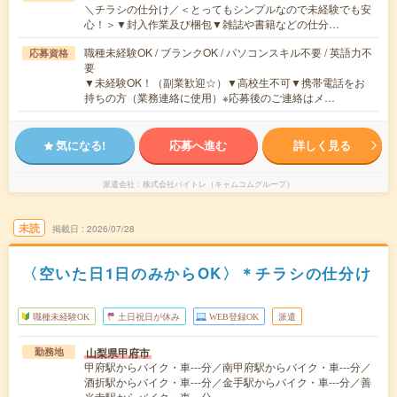
＼チラシの仕分け／＜とってもシンプルなので未経験でも安
心！＞▼封入作業及び梱包▼雑誌や書籍などの仕分…
職種未経験OK / ブランクOK / パソコンスキル不要 / 英語力不
応募資格
要
▼未経験OK！（副業歓迎☆）▼高校生不可▼携帯電話をお
持ちの方（業務連絡に使用）※応募後のご連絡はメ…
気になる!
応募へ進む
詳しく見る
派遣会社
株式会社バイトレ（キャムコムグループ）
未読
掲載日
2026/07/28
〈空いた日1日のみからOK〉＊チラシの仕分け
職種未経験OK
土日祝日が休み
WEB登録OK
派遣
山梨県甲府市
勤務地
甲府駅からバイク・車---分／南甲府駅からバイク・車---分／
酒折駅からバイク・車---分／金手駅からバイク・車---分／善
光寺駅からバイク・車---分