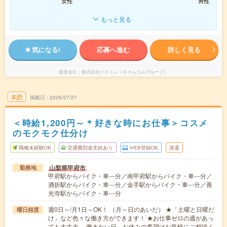
女性
男性
もっと見る
気になる!
応募へ進む
詳しく見る
派遣会社
株式会社バイトレ（キャムコムグループ）
未読
掲載日
2026/07/27
＜時給1,200円～＊好きな時にお仕事＞コスメ
のモクモク仕分け
職種未経験OK
交通費別途支給あり
WEB登録OK
派遣
山梨県甲府市
勤務地
甲府駅からバイク・車---分／南甲府駅からバイク・車---分／
酒折駅からバイク・車---分／金手駅からバイク・車---分／善
光寺駅からバイク・車---分
週0日～/月1日～OK！ （月～日のあいだ） ★「土曜と日曜だ
曜日頻度
け」など色々な働き方ができます！ ★お仕事ゼロの週があっ
ても大丈夫。 働きたい日、お休みの希望はお気軽にご相談く