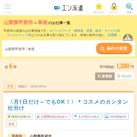
メニュー
気になる!
ログイン
検索
山梨県甲府市
×
単発
のお仕事一覧
甲府市の派遣のお仕事情報です。
オフィスワーク・事務系
、
営業・販売・サービス系
、
クリエイティブ系
などのお仕事を取り揃えています。単発の条件の他に、
交通費別
途支給あり
、
職種未経験OK
、
友だちと一緒の応募OK
などでもお探し頂けます。
条件の変更
山梨県甲府市 / 単発
6
1,200
全
件
平均時給:
円
時給順
新着順
未読
掲載日
2026/08/02
〈月1日だけ～でもOK！〉＊コスメのカンタン
仕分け
職種未経験OK
交通費別途支給あり
土日祝日が休み
WEB登録OK
派遣
山梨県甲府市
勤務地