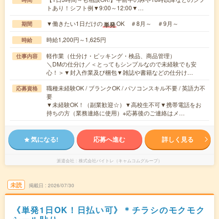
トあり！シフト例▼9:00～12:00▼…
▼働きたい1日だけの
OK ＃8月～ ＃9月～
単発
期間
時給1,200円～1,625円
時給
軽作業（仕分け・ピッキング・検品、商品管理）
仕事内容
＼DMの仕分け／＜とってもシンプルなので未経験でも安
心！＞▼封入作業及び梱包▼雑誌や書籍などの仕分け…
職種未経験OK / ブランクOK / パソコンスキル不要 / 英語力不
応募資格
要
▼未経験OK！（副業歓迎☆）▼高校生不可▼携帯電話をお
持ちの方（業務連絡に使用）※応募後のご連絡はメ…
気になる!
応募へ進む
詳しく見る
派遣会社
株式会社バイトレ（キャムコムグループ）
未読
掲載日
2026/07/30
《単発1日OK！日払い可》＊チラシのモクモク