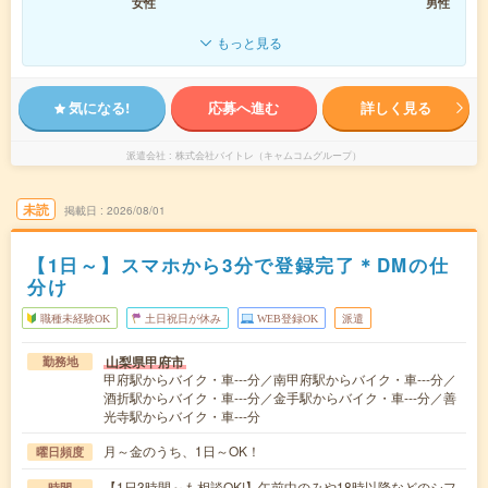
女性
男性
もっと見る
気になる!
応募へ進む
詳しく見る
派遣会社
株式会社バイトレ（キャムコムグループ）
未読
掲載日
2026/08/01
【1日～】スマホから3分で登録完了＊DMの仕
分け
職種未経験OK
土日祝日が休み
WEB登録OK
派遣
山梨県甲府市
勤務地
甲府駅からバイク・車---分／南甲府駅からバイク・車---分／
酒折駅からバイク・車---分／金手駅からバイク・車---分／善
光寺駅からバイク・車---分
月～金のうち、1日～OK！
曜日頻度
【1日3時間～も相談OK!】午前中のみや18時以降などのシフ
時間