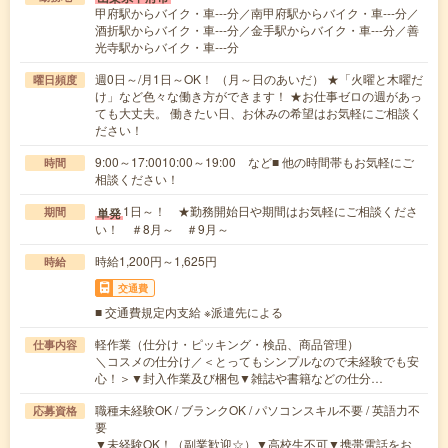
甲府駅からバイク・車---分／南甲府駅からバイク・車---分／
酒折駅からバイク・車---分／金手駅からバイク・車---分／善
光寺駅からバイク・車---分
週0日～/月1日～OK！ （月～日のあいだ） ★「火曜と木曜だ
曜日頻度
け」など色々な働き方ができます！ ★お仕事ゼロの週があっ
ても大丈夫。 働きたい日、お休みの希望はお気軽にご相談く
ださい！
9:00～17:0010:00～19:00 など■ 他の時間帯もお気軽にご
時間
相談ください！
1日～！ ★勤務開始日や期間はお気軽にご相談くださ
単発
期間
い！ ＃8月～ ＃9月～
時給1,200円～1,625円
時給
交通費
■ 交通費規定内支給 ※派遣先による
軽作業（仕分け・ピッキング・検品、商品管理）
仕事内容
＼コスメの仕分け／＜とってもシンプルなので未経験でも安
心！＞▼封入作業及び梱包▼雑誌や書籍などの仕分…
職種未経験OK / ブランクOK / パソコンスキル不要 / 英語力不
応募資格
要
▼未経験OK！（副業歓迎☆）▼高校生不可▼携帯電話をお