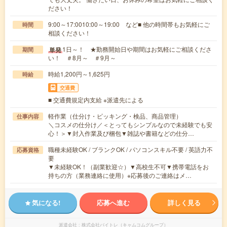
ださい！
9:00～17:0010:00～19:00 など■ 他の時間帯もお気軽にご
時間
相談ください！
1日～！ ★勤務開始日や期間はお気軽にご相談くださ
単発
期間
い！ ＃8月～ ＃9月～
時給1,200円～1,625円
時給
交通費
■ 交通費規定内支給 ※派遣先による
軽作業（仕分け・ピッキング・検品、商品管理）
仕事内容
＼コスメの仕分け／＜とってもシンプルなので未経験でも安
心！＞▼封入作業及び梱包▼雑誌や書籍などの仕分…
職種未経験OK / ブランクOK / パソコンスキル不要 / 英語力不
応募資格
要
▼未経験OK！（副業歓迎☆）▼高校生不可▼携帯電話をお
持ちの方（業務連絡に使用）※応募後のご連絡はメ…
気になる!
応募へ進む
詳しく見る
派遣会社
株式会社バイトレ（キャムコムグループ）