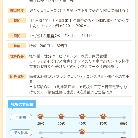
光寺駅からバイク・車---分
好きな日1日～OK！＊希望シフト制で好きな曜日で働ける！
曜日頻度
【1日3時間～も相談OK!】午前中のみや18時以降などのシフ
時間
トあり！シフト例▼9:00～12:00▼…
1日だけの
OK！＃8月～ ＃9月～
単発
期間
時給1,200円～1,625円
時給
軽作業（仕分け・ピッキング・検品、商品管理）
仕事内容
＼チラシの仕分け／快適！オフィスなど室内のカンタン軽作
業書類整理や仕分けなどのシンプルワーク！未経験…
職種未経験OK / ブランクOK / パソコンスキル不要 / 英語力不
応募資格
要
▼未経験OK！（副業歓迎☆）▼高校生不可▼携帯電話をお
持ちの方（業務連絡に使用）※応募後のご連絡はメ…
職場の雰囲気
年齢層
20代
30代
40代
50代
60代
男女比率