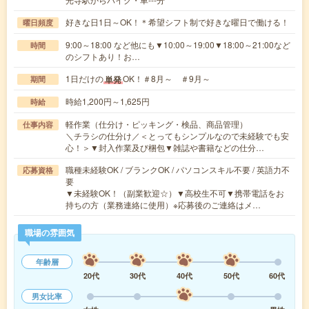
好きな日1日～OK！＊希望シフト制で好きな曜日で働ける！
曜日頻度
9:00～18:00 など他にも▼10:00～19:00▼18:00～21:00など
時間
のシフトあり！お…
1日だけの
OK！＃8月～ ＃9月～
単発
期間
時給1,200円～1,625円
時給
軽作業（仕分け・ピッキング・検品、商品管理）
仕事内容
＼チラシの仕分け／＜とってもシンプルなので未経験でも安
心！＞▼封入作業及び梱包▼雑誌や書籍などの仕分…
職種未経験OK / ブランクOK / パソコンスキル不要 / 英語力不
応募資格
要
▼未経験OK！（副業歓迎☆）▼高校生不可▼携帯電話をお
持ちの方（業務連絡に使用）※応募後のご連絡はメ…
職場の雰囲気
年齢層
20代
30代
40代
50代
60代
男女比率