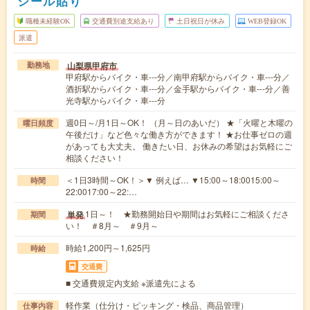
シール貼り
職種未経験OK
交通費別途支給あり
土日祝日が休み
WEB登録OK
派遣
山梨県甲府市
勤務地
甲府駅からバイク・車---分／南甲府駅からバイク・車---分／
酒折駅からバイク・車---分／金手駅からバイク・車---分／善
光寺駅からバイク・車---分
週0日～/月1日～OK！ （月～日のあいだ） ★「火曜と木曜の
曜日頻度
午後だけ」など色々な働き方ができます！ ★お仕事ゼロの週
があっても大丈夫。 働きたい日、お休みの希望はお気軽にご
相談ください！
＜1日3時間～OK！＞▼ 例えば… ▼15:00～18:0015:00～
時間
22:0017:00～22:…
1日～！ ★勤務開始日や期間はお気軽にご相談くださ
単発
期間
い！ ＃8月～ ＃9月～
時給1,200円～1,625円
時給
交通費
■ 交通費規定内支給 ※派遣先による
軽作業（仕分け・ピッキング・検品、商品管理）
仕事内容