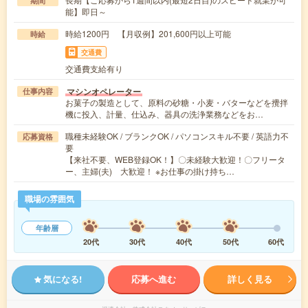
期間
能】即日～
時給1200円 【月収例】201,600円以上可能
時給
交通費
交通費支給有り
マシンオペレーター
仕事内容
お菓子の製造として、原料の砂糖・小麦・バターなどを攪拌
機に投入、計量、仕込み、器具の洗浄業務などをお…
職種未経験OK / ブランクOK / パソコンスキル不要 / 英語力不
応募資格
要
【来社不要、WEB登録OK！】〇未経験大歓迎！〇フリータ
ー、主婦(夫) 大歓迎！ ※お仕事の掛け持ち…
職場の雰囲気
年齢層
20代
30代
40代
50代
60代
気になる!
応募へ進む
詳しく見る