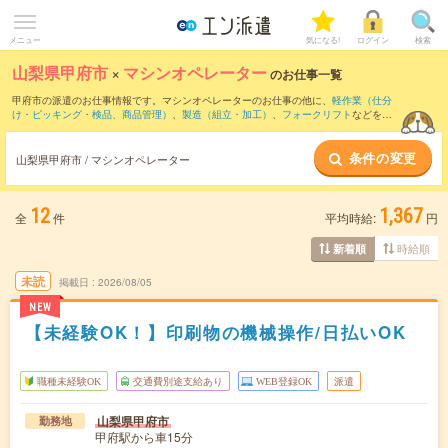
メニュー
気になる!
ログイン
検索
山梨県甲府市
×
マシンオペレーター
のお仕事一覧
甲府市の派遣のお仕事情報です。マシンオペレーターのお仕事の他に、
軽作業（仕分
け・ピッキング・検品、商品管理）
、
製造（組立・加工）
、
フォークリフト
などを取
り揃えています。さらに、
短期
・
単発
などの期間や、
職種未経験OK
などのこだわり条
件で絞り込んでいただけます。職種辞典：
マシンオペレーターのお仕事とは？とは？
条件の変更
山梨県甲府市 / マシンオペレーター
12
1,367
全
件
平均時給:
円
時給順
新着順
未読
掲載日
2026/08/05
NEW
【未経験OK！】印刷物の機械操作/日払いOK
職種未経験OK
交通費別途支給あり
WEB登録OK
派遣
山梨県甲府市
勤務地
甲府駅から車15分