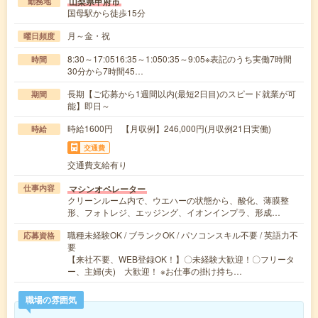
山梨県甲府市
勤務地
国母駅から徒歩15分
月～金・祝
曜日頻度
8:30～17:0516:35～1:050:35～9:05※表記のうち実働7時間
時間
30分から7時間45…
長期【ご応募から1週間以内(最短2日目)のスピード就業が可
期間
能】即日～
時給1600円 【月収例】246,000円(月収例21日実働)
時給
交通費
交通費支給有り
マシンオペレーター
仕事内容
クリーンルーム内で、ウエハーの状態から、酸化、薄膜整
形、フォトレジ、エッジング、イオンインプラ、形成…
職種未経験OK / ブランクOK / パソコンスキル不要 / 英語力不
応募資格
要
【来社不要、WEB登録OK！】〇未経験大歓迎！〇フリータ
ー、主婦(夫) 大歓迎！ ※お仕事の掛け持ち…
職場の雰囲気