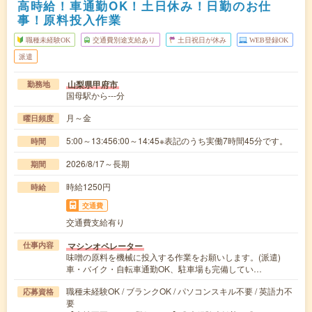
高時給！車通勤OK！土日休み！日勤のお仕
事！原料投入作業
職種未経験OK
交通費別途支給あり
土日祝日が休み
WEB登録OK
派遣
山梨県甲府市
勤務地
国母駅から---分
月～金
曜日頻度
5:00～13:456:00～14:45※表記のうち実働7時間45分です。
時間
2026/8/17～長期
期間
時給1250円
時給
交通費
交通費支給有り
マシンオペレーター
仕事内容
味噌の原料を機械に投入する作業をお願いします。(派遣)
車・バイク・自転車通勤OK、駐車場も完備してい…
職種未経験OK / ブランクOK / パソコンスキル不要 / 英語力不
応募資格
要