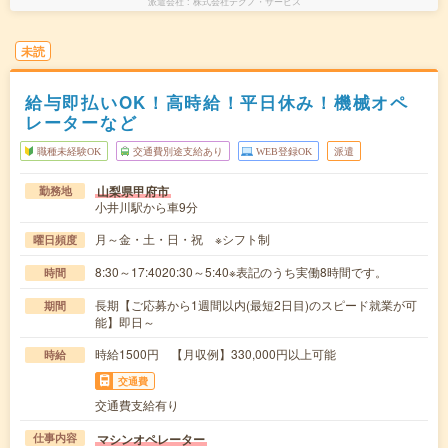
派遣会社
株式会社テクノ・サービス
未読
給与即払いOK！高時給！平日休み！機械オペ
レーターなど
職種未経験OK
交通費別途支給あり
WEB登録OK
派遣
山梨県甲府市
勤務地
小井川駅から車9分
月～金・土・日・祝 ※シフト制
曜日頻度
8:30～17:4020:30～5:40※表記のうち実働8時間です。
時間
長期【ご応募から1週間以内(最短2日目)のスピード就業が可
期間
能】即日～
時給1500円 【月収例】330,000円以上可能
時給
交通費
交通費支給有り
マシンオペレーター
仕事内容