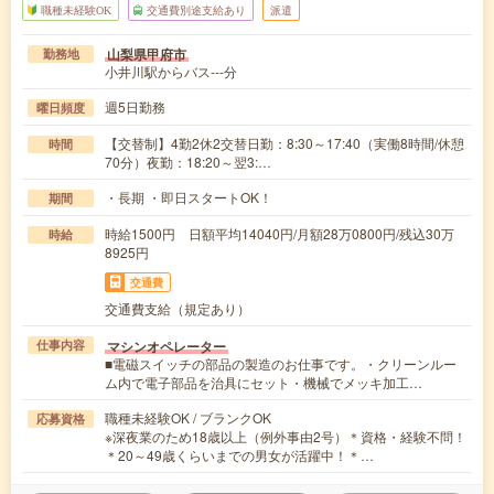
職種未経験OK
交通費別途支給あり
派遣
山梨県甲府市
勤務地
小井川駅からバス---分
週5日勤務
曜日頻度
【交替制】4勤2休2交替日勤：8:30～17:40（実働8時間/休憩
時間
70分）夜勤：18:20～翌3:…
・長期 ・即日スタートOK！
期間
時給1500円 日額平均14040円/月額28万0800円/残込30万
時給
8925円
交通費
交通費支給（規定あり）
マシンオペレーター
仕事内容
■電磁スイッチの部品の製造のお仕事です。・クリーンルー
ム内で電子部品を治具にセット・機械でメッキ加工…
職種未経験OK / ブランクOK
応募資格
※深夜業のため18歳以上（例外事由2号）＊資格・経験不問！
＊20～49歳くらいまでの男女が活躍中！＊…