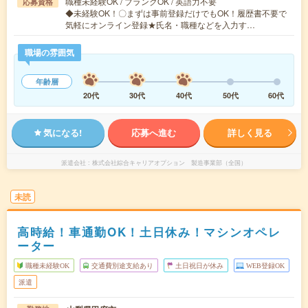
職種未経験OK / ブランクOK / 英語力不要
応募資格
◆未経験OK！〇まずは事前登録だけでもOK！履歴書不要で
気軽にオンライン登録★氏名・職種などを入力す…
職場の雰囲気
年齢層
20代
30代
40代
50代
60代
気になる!
応募へ進む
詳しく見る
派遣会社
株式会社綜合キャリアオプション 製造事業部（全国）
未読
高時給！車通勤OK！土日休み！マシンオペレ
ーター
職種未経験OK
交通費別途支給あり
土日祝日が休み
WEB登録OK
派遣