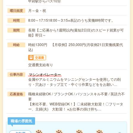
甲府駅からバス10分
月～金・祝
曜日頻度
8:00～17:1518:00～3:15※表記のうち実働8時間です。
時間
長期【ご応募から1週間以内(最短2日目)のスピード就業が可
期間
能】即日～
時給1300円 【月収例】250,000円(月収例21日実働残業代
時給
込)
交通費
交通費支給有り
マシンオペレーター
仕事内容
金属やアルミニウムをマシニングセンターを使用しての削
り・穴あけ・タップ立て・中ぐり作業などををお願い…
職種未経験OK / ブランクOK / パソコンスキル不要 / 英語力不
応募資格
要
【来社不要、WEB登録OK！】〇未経験大歓迎！〇フリータ
ー、主婦(夫) 大歓迎！ ※お仕事の掛け持ち…
職場の雰囲気