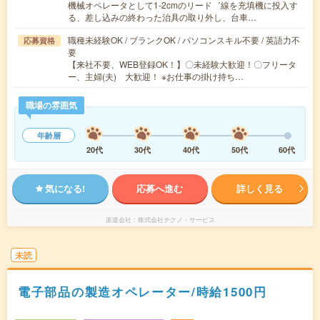
機械オペレータとして1-2cmのリード゛線を充填機に投入す
る、差し込みの終わった治具の取り外し、台車…
職種未経験OK / ブランクOK / パソコンスキル不要 / 英語力不
応募資格
要
【来社不要、WEB登録OK！】〇未経験大歓迎！〇フリータ
ー、主婦(夫) 大歓迎！ ※お仕事の掛け持ち…
職場の雰囲気
年齢層
20代
30代
40代
50代
60代
気になる!
応募へ進む
詳しく見る
派遣会社
株式会社テクノ・サービス
未読
電子部品の製造オペレーター/時給1500円