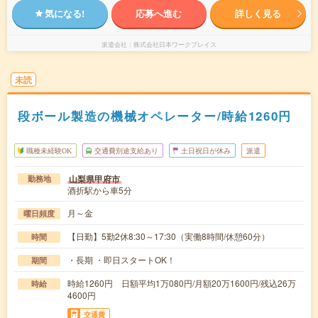
気になる!
応募へ進む
詳しく見る
派遣会社
株式会社日本ワークプレイス
未読
段ボール製造の機械オペレーター/時給1260円
職種未経験OK
交通費別途支給あり
土日祝日が休み
派遣
山梨県甲府市
勤務地
酒折駅から車5分
月～金
曜日頻度
【日勤】5勤2休8:30～17:30（実働8時間/休憩60分）
時間
・長期 ・即日スタートOK！
期間
時給1260円 日額平均1万080円/月額20万1600円/残込26万
時給
4600円
交通費