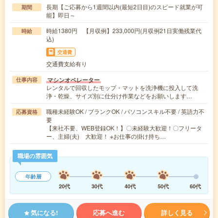
長期【ご応募から1週間以内(最短2日目)のスピード就業が可
期間
能】即日～
時給1380円 【月収例】233,000円(月収例21日実働残業代
時給
込)
交通費
交通費支給有り
マシンオペレーター
仕事内容
レンタルで回収したモップ・マットを洗浄機に投入して洗
浄・乾燥、サイズ別に仕分け作業などをお願いします…
職種未経験OK / ブランクOK / パソコンスキル不要 / 英語力不
応募資格
要
【来社不要、WEB登録OK！】〇未経験大歓迎！〇フリータ
ー、主婦(夫) 大歓迎！ ※お仕事の掛け持ち…
職場の雰囲気
年齢層
20代
30代
40代
50代
60代
気になる!
応募へ進む
詳しく見る