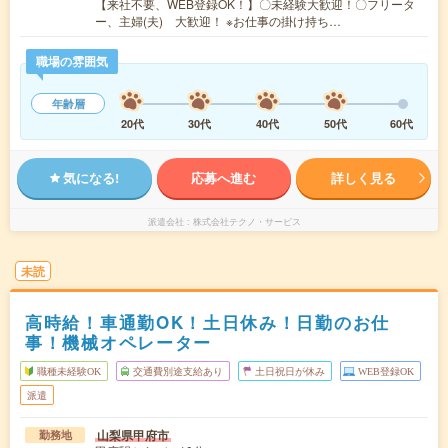
【来社不要、WEB登録OK！】〇未経験大歓迎！〇フリータ
ー、主婦(夫) 大歓迎！ ※お仕事の掛け持ち…
職場の雰囲気
年齢層
20代
30代
40代
50代
60代
気になる!
応募へ進む
詳しく見る
派遣会社
株式会社テクノ・サービス
未読
高時給！車通勤OK！土日休み！日勤のお仕
事！機械オペレーター
職種未経験OK
交通費別途支給あり
土日祝日が休み
WEB登録OK
派遣
山梨県甲府市
勤務地