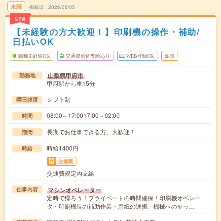
未読
掲載日
2026/08/05
NEW
【未経験の方大歓迎！】印刷機の操作・補助/
日払いOK
職種未経験OK
交通費別途支給あり
WEB登録OK
派遣
山梨県甲府市
勤務地
甲府駅から車15分
シフト制
曜日頻度
08:00～17:0017:00～02:00
時間
長期でお仕事できる方、大歓迎！
期間
時給1400円
時給
交通費
交通費規定内支給
マシンオペレーター
仕事内容
定時で帰ろう！プライベートの時間確保！印刷機オペレー
タ・印刷機長の補助作業・用紙の運搬、機械へのセッ…