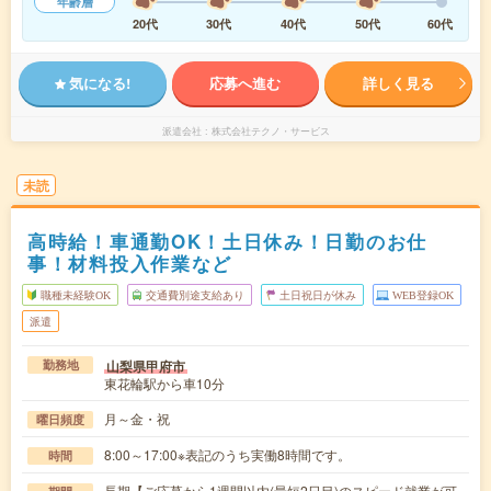
年齢層
20代
30代
40代
50代
60代
気になる!
応募へ進む
詳しく見る
派遣会社
株式会社テクノ・サービス
未読
高時給！車通勤OK！土日休み！日勤のお仕
事！材料投入作業など
職種未経験OK
交通費別途支給あり
土日祝日が休み
WEB登録OK
派遣
山梨県甲府市
勤務地
東花輪駅から車10分
月～金・祝
曜日頻度
8:00～17:00※表記のうち実働8時間です。
時間
長期【ご応募から1週間以内(最短2日目)のスピード就業が可