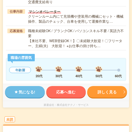
交通費支給有り
マシンオペレーター
仕事内容
クリーンルーム内にて充填機や塗装用の機械にセット・機械
操作、製品のチェック、台車を使用して運搬作業な…
職種未経験OK / ブランクOK / パソコンスキル不要 / 英語力不
応募資格
要
【来社不要、WEB登録OK！】〇未経験大歓迎！〇フリータ
ー、主婦(夫) 大歓迎！ ※お仕事の掛け持ち…
職場の雰囲気
年齢層
20代
30代
40代
50代
60代
気になる!
応募へ進む
詳しく見る
派遣会社
株式会社テクノ・サービス
未読