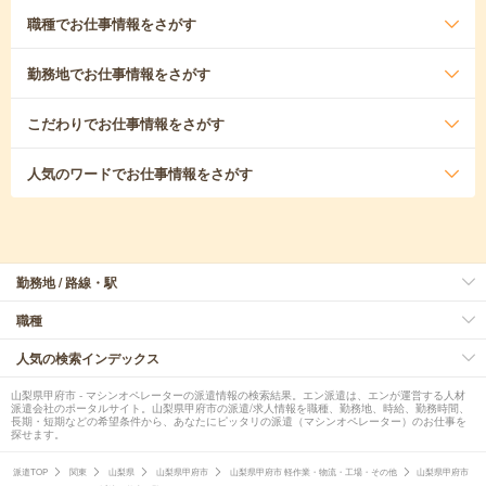
職種
でお仕事情報をさがす
勤務地
でお仕事情報をさがす
こだわり
でお仕事情報をさがす
人気のワード
でお仕事情報をさがす
勤務地 / 路線・駅
職種
人気の検索インデックス
山梨県甲府市 - マシンオペレーターの派遣情報の検索結果。エン派遣は、エンが運営する人材
派遣会社のポータルサイト。山梨県甲府市の派遣/求人情報を職種、勤務地、時給、勤務時間、
長期・短期などの希望条件から、あなたにピッタリの派遣（マシンオペレーター）のお仕事を
探せます。
派遣TOP
関東
山梨県
山梨県甲府市
山梨県甲府市 軽作業・物流・工場・その他
山梨県甲府市