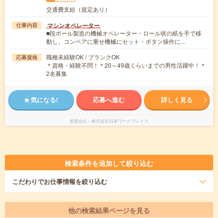
交通費支給（規定あり）
マシンオペレーター
仕事内容
■段ボール製造の機械オペレーター・ロール状の紙を手で移
動し、コンベアに乗せ機械にセット・ボタン操作に…
職種未経験OK / ブランクOK
応募資格
＊資格・経験不問！＊20～49歳くらいまでの男性活躍中！＊
2名募集
気になる!
応募へ進む
詳しく見る
派遣会社
株式会社日本ワークプレイス
検索条件を追加して絞り込む
こだわり
でお仕事情報を絞り込む
他の検索結果ページを見る