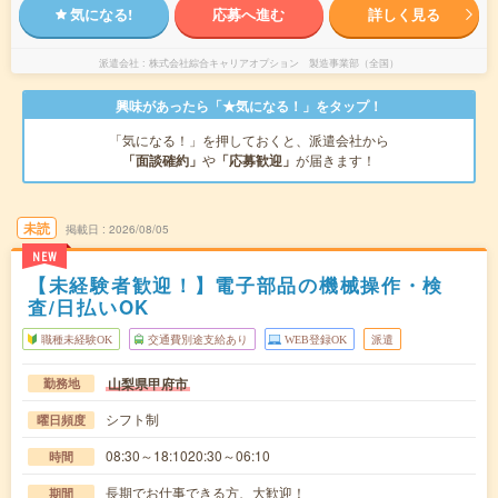
気になる!
応募へ進む
詳しく見る
派遣会社
株式会社綜合キャリアオプション 製造事業部（全国）
興味があったら「★気になる！」をタップ！
「気になる！」を押しておくと、派遣会社から
「面談確約」
や
「応募歓迎」
が届きます！
未読
掲載日
2026/08/05
NEW
【未経験者歓迎！】電子部品の機械操作・検
査/日払いOK
職種未経験OK
交通費別途支給あり
WEB登録OK
派遣
山梨県甲府市
勤務地
シフト制
曜日頻度
08:30～18:1020:30～06:10
時間
長期でお仕事できる方、大歓迎！
期間