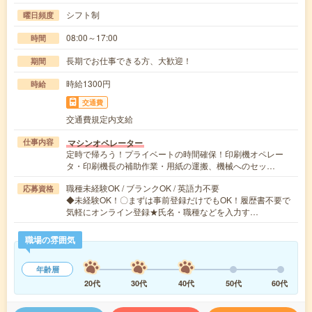
シフト制
曜日頻度
08:00～17:00
時間
長期でお仕事できる方、大歓迎！
期間
時給1300円
時給
交通費
交通費規定内支給
マシンオペレーター
仕事内容
定時で帰ろう！プライベートの時間確保！印刷機オペレー
タ・印刷機長の補助作業・用紙の運搬、機械へのセッ…
職種未経験OK / ブランクOK / 英語力不要
応募資格
◆未経験OK！〇まずは事前登録だけでもOK！履歴書不要で
気軽にオンライン登録★氏名・職種などを入力す…
職場の雰囲気
年齢層
20代
30代
40代
50代
60代