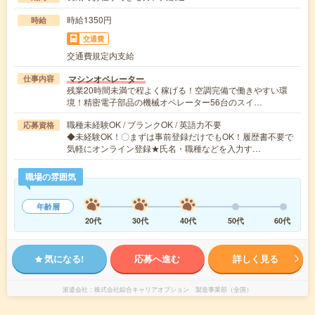
時給1350円
時給
交通費
交通費規定内支給
マシンオペレーター
仕事内容
残業20時間未満で程よく稼げる！空調完備で働きやすい環
境！精密電子部品の機械オペレーター56台のスイ…
職種未経験OK / ブランクOK / 英語力不要
応募資格
◆未経験OK！〇まずは事前登録だけでもOK！履歴書不要で
気軽にオンライン登録★氏名・職種などを入力す…
職場の雰囲気
年齢層
20代
30代
40代
50代
60代
気になる!
応募へ進む
詳しく見る
派遣会社
株式会社綜合キャリアオプション 製造事業部（全国）