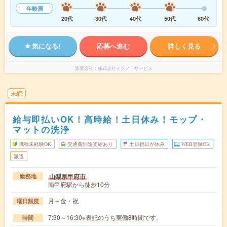
年齢層
20代
30代
40代
50代
60代
気になる!
応募へ進む
詳しく見る
派遣会社
株式会社テクノ・サービス
未読
給与即払いOK！高時給！土日休み！モップ・
マットの洗浄
職種未経験OK
交通費別途支給あり
土日祝日が休み
WEB登録OK
派遣
山梨県甲府市
勤務地
南甲府駅から徒歩10分
月～金・祝
曜日頻度
7:30～16:30※表記のうち実働8時間です。
時間