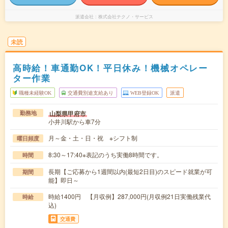
派遣会社
株式会社テクノ・サービス
未読
高時給！車通勤OK！平日休み！機械オペレー
ター作業
職種未経験OK
交通費別途支給あり
WEB登録OK
派遣
山梨県甲府市
勤務地
小井川駅から車7分
月～金・土・日・祝 ※シフト制
曜日頻度
8:30～17:40※表記のうち実働8時間です。
時間
長期【ご応募から1週間以内(最短2日目)のスピード就業が可
期間
能】即日～
時給1400円 【月収例】287,000円(月収例21日実働残業代
時給
込)
交通費