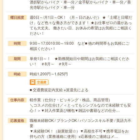
酒折駅からバイク・車---分／金手駅からバイク・車---分／善
光寺駅からバイク・車---分
週0日～/月1日～OK！ （月～日のあいだ） ★「土曜と日曜だ
曜日頻度
け」など色々な働き方ができます！ ★お仕事ゼロの週があっ
ても大丈夫。 働きたい日、お休みの希望はお気軽にご相談く
ださい！
9:00～17:0010:00～19:00 など■ 他の時間帯もお気軽にご
時間
相談ください！
単発1日～！ ★勤務開始日や期間はお気軽にご相談くださ
期間
い！ ＃8月～ ＃9月～
時給1,200円～1,625円
時給
交通費
■ 交通費規定内支給 ※派遣先による
軽作業（仕分け・ピッキング・検品、商品管理）
仕事内容
＼コスメの仕分け／＜とってもシンプルなので未経験でも安
心！＞▼封入作業及び梱包▼雑誌や書籍などの仕分…
職種未経験OK / ブランクOK / パソコンスキル不要 / 英語力不
応募資格
要
▼未経験OK！（副業歓迎☆）▼高校生不可▼携帯電話をお
持ちの方（業務連絡に使用）※応募後のご連絡はメ…