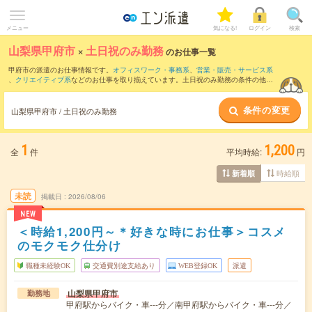
メニュー
気になる!
ログイン
検索
山梨県甲府市
×
土日祝のみ勤務
のお仕事一覧
甲府市の派遣のお仕事情報です。
オフィスワーク・事務系
、
営業・販売・サービス系
、
クリエイティブ系
などのお仕事を取り揃えています。土日祝のみ勤務の条件の他
に、
交通費別途支給あり
、
職種未経験OK
、
友だちと一緒の応募OK
などのこだわり条
件も取り揃えています。
条件の変更
山梨県甲府市 / 土日祝のみ勤務
1
1,200
全
件
平均時給:
円
時給順
新着順
未読
掲載日
2026/08/06
NEW
＜時給1,200円～＊好きな時にお仕事＞コスメ
のモクモク仕分け
職種未経験OK
交通費別途支給あり
WEB登録OK
派遣
山梨県甲府市
勤務地
甲府駅からバイク・車---分／南甲府駅からバイク・車---分／